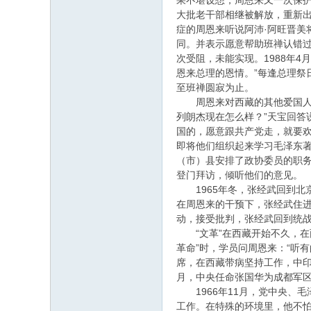
果不堪设想，周恩来又一次保护
大批老干部相继被解放，重新出
症的周恩来听说阿沛·阿旺晋
同。并表示愿意帮助班禅认错
次受阻，未能实现。1988年
恩来总理的恩情。”每逢总理
至班禅圆寂为止。
周恩来对西藏的其他爱国人士也
列朗杰现在怎么样？”天宝回答
国的，愿意跟共产党走，就要欢
即将他们组织起来学习毛泽东
（市）县安排了政协委员的职
登门拜访，倾听他们的意见。
1965年冬，张经武回到北
在周恩来的干预下，张经武住
动，接受批判，张经武回到统
“文革”在西藏开始不久，在两
革命”时，学员问周恩来：“听
席，在西藏带病坚持工作，中印
月，中央任命张国华为成都军
1966年11月，党中央、
工作。在特殊的环境里，他不怕