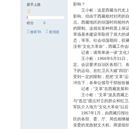
究
影响？
新手上路
网
王小彬：这是西藏当代史上比
影响。但由于西藏相对封闭的自
点。西藏地区的动荡时间相对内
积分
0
的限制。这就在某种程度上保证
收听TA
发消息
草场基本建设等取得了很大的成
态，等等。社会动荡期间，驻藏
没有“文化大革命”，西藏工作
记者：请简单谈一谈“文化大
王小彬：1966年5月31日
定。会议要求自治区各部门、各
下的运动。在红卫兵大破“四旧
受到一定的限制，想把“文革”
冲击下，各单位领导干部纷纷
记者：“文革”在西藏发展和
王小彬：“文革”波及西藏之初
与“造总”观点对立的群众和红
军队介入地方“文化大革命”以
1967年1月，由西藏日报社
区的各部、委、厅、局也相继被
党委的党政财文大权。两派组