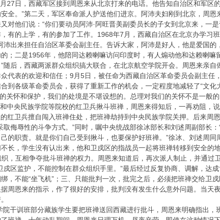
月27日，西藏军区接到周恩来从北京打来的电话。他告知自治区和军区的
安全。”第二天，军区奉命派人护送他们进京。阿沛夫妇刚到北京，周恩
又对他们说：“你们要动员阿沛·阿旺晋美副委员长的子女到北京来，一是
，有的上学，有的参加了工作。1968年7月，西藏自治区在北京办学习
阿沛出来担任自治区革委会副主任。告诉大家，阿沛是好人，他是爱国的，
的；二是1956年，他陪同达赖喇嘛访问印度时，有人煽动他和达赖喇
。”随后，西藏两派群众组织搞大联合，在北京航空学院开会。周恩来亲自
众代表的欢迎和信任；9月5日，被任命为西藏自治区革命委员会副主任，
合到各级革命委员会，获得了重新工作的机会，一定程度地减轻了“文化大
总理的关怀和保护，我们的处境是不堪设想的。总理对我们的关怀不是一般
和中央民族学院等院校的红卫兵揪斗班禅，周恩来得知后，一再劝阻，说
阻的红卫兵擅自闯入班禅住处，把班禅劫持到中央民族学院关押。后来周
采取侮辱性的斗争方式。”同时，嘱中央统战部徐冰部长和刘述周副部长：
自己的职责。就是你们自己受到揪斗，也要保护好班禅。”徐冰、刘述周同
间不长，学生没有认出来，他和卫戍区的指战员一起将班禅转移到安全的地
等组织，互相争夺批斗班禅的权力。周恩来知道后，再次派人制止，并通过
卫戍区监护，不能控制在群众组织手里。”最后经过反复协商、调解，达
绑，不能“坐飞机”；三、只能批判一次，批完之后，必须把班禅交给卫
根据周恩来的指示，作了很好的安排，批判没有发生什么意外问题。当天
房。
学院干训班部分藏族学生要把班禅送回西藏进行批斗，周恩来明确指出，