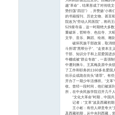
为剥削阶级思想意识。西藏的宗
越“革命”，结果形成了对传统
势扫荡“四旧”》，并赞扬“小
的书籍报刊、历史文物、甚至私
院改为“劳动人民医院”，将药
529座寺庙，这一时期绝大多
重破坏，哲蚌寺、色拉寺、大
文学、音乐、舞蹈、绘画、雕
破坏民族干部政策，取消统战工
斗所谓“黑帮分子”、“走资本主
干部、知识分子和上层爱国进
牛棚或被“群众专政”，一直强
中遭到揪斗。王其梅及原中央驻
了工作和职务的1160多名爱
街示众或跪在街头“请罪”。有
开办了一期少年活佛班。“文革
收。曾经一段时间，他们被派到
所，在中央民族学院召开几千
“文化大革命”时期，中国共
记者：“文革”波及西藏初期
王小彬：有些人肆意夸大“文革
及西藏初期，从中央到西藏，党