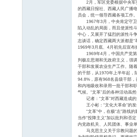
2月，军区党委根据中央军委不搞
的西藏日报社、西藏人民广播电
员会，统一领导西藏各项工作
1967年3月，中央肯定守卫
陷入动乱的局面，而且使派性斗
中心，又展开了猛烈的派性斗争
志谈话，确定西藏两大派都是“
1969年3月底、4月初先后
1969年4月，中国共产党第
判极左思潮和无政府主义，强调
干部和发展农业生产工作。随
的干部，从1970年上半年起，
94.8%，原有968名县级干
和内地吸收和录用一批干部和职
气候。“文革”后的各种活动虽
记者：“文革”对西藏造成的
王小彬：“文化大革命”的发
“文革”中，在极“左”路线的
当作“投降主义”加以批判和否
内党政机关、人民团体、事业
马克思主义关于宗教问题的科