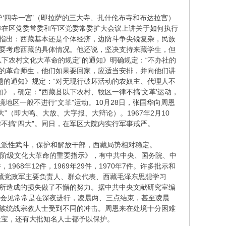
‘四寺一宫’（即拉萨的三大寺、扎什伦布寺和布达拉宫）
华在区党委常委和军区党委常委扩大会议上讲关于如何执行
时指出：西藏基本还是个体经济，边防斗争尖锐复杂，民族
”要考虑西藏的具体情况。他还说，坚决支持来藏学生，但
以下农村文化大革命的规定”的通知》明确规定：“不办社的
动的革命师生，他们如果要回家，应适当安排，并向他们讲
问题的通知》规定：“对无现行破坏活动的农奴主、代理人不
知》，确定：“西藏县以下农村、牧区一律不搞‘文革’运动，
地区一般不进行“文革”运动。10月28日，张国华向周恩
（即大鸣、大放、大字报、大辩论）。1967年2月10
不搞“四大”。同日，在军区大院内实行军事戒严。
派性武斗，保护和解放干部，西藏局势相对稳定。
产阶级文化大革命的重要指示》，有中共中央、国务院、中
68年12件，1969年29件，1970年7件。许多批示和
见西藏党政军主要负责人、群众代表、西藏毛泽东思想学习
”所造成的损失做了不懈的努力。据中共中央文献研究室编
。会见常常是在深夜进行，凌晨两、三点结束，甚至凌晨
民族统战宗教人士受到不同的冲击。周恩来在处境十分困难
天宝，还有大批知名人士都予以保护。