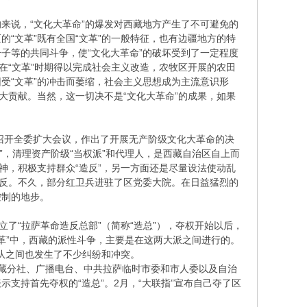
说，“文化大革命”的爆发对西藏地方产生了不可避免的
“文革”既有全国“文革”的一般特征，也有边疆地方的特
子等的共同斗争，使“文化大革命”的破坏受到了一定程度
在“文革”时期得以完成社会主义改造，农牧区开展的农田
受“文革”的冲击而萎缩，社会主义思想成为主流意识形
大贡献。当然，这一切决不是“文化大革命”的成果，如果
芝召开全委扩大会议，作出了开展无产阶级文化大革命的决
”，清理资产阶级“当权派”和代理人，是西藏自治区自上而
神，积极支持群众“造反”，另一方面还是尽量设法使动乱
相反。不久，部分红卫兵进驻了区党委大院。在日益猛烈的
控制的地步。
“拉萨革命造反总部”（简称“造总”），夺权开始以后，
文革”中，西藏的派性斗争，主要是在这两大派之间进行的。
部队之间也发生了不少纠纷和冲突。
西藏分社、广播电台、中共拉萨临时市委和市人委以及自治
支持首先夺权的“造总”。2月，“大联指”宣布自己夺了区
。