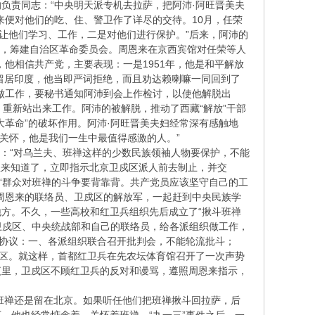
负责同志：“中央明天派专机去拉萨，把阿沛·阿旺晋美夫
来便对他们的吃、住、警卫作了详尽的交待。10月，任荣
让他们学习、工作，二是对他们进行保护。”后来，阿沛的
班，筹建自治区革命委员会。周恩来在京西宾馆对任荣等人
他相信共产党，主要表现：一是1951年，他是和平解放
嘛留居印度，他当即严词拒绝，而且劝达赖喇嘛一同回到了
做工作，要秘书通知阿沛到会上作检讨，以使他解脱出
重新站出来工作。阿沛的被解脱，推动了西藏“解放”干部
革命”的破坏作用。阿沛·阿旺晋美夫妇经常深有感触地
的关怀，他是我们一生中最值得感激的人。”
：“对乌兰夫、班禅这样的少数民族领袖人物要保护，不能
恩来知道了，立即指示北京卫戍区派人前去制止，并交
“群众对班禅的斗争要背靠背。共产党员应该坚守自己的工
周恩来的联络员、卫戍区的解放军，一起赶到中央民族学
方。不久，一些高校和红卫兵组织先后成立了“揪斗班禅
卫戍区、中央统战部和自己的联络员，给各派组织做工作，
成协议：一、各派组织联合召开批判会，不能轮流批斗；
戍区。就这样，首都红卫兵在先农坛体育馆召开了一次声势
夜里，卫戍区不顾红卫兵的反对和谩骂，遵照周恩来指示，
班禅还是留在北京。如果听任他们把班禅揪斗回拉萨，后