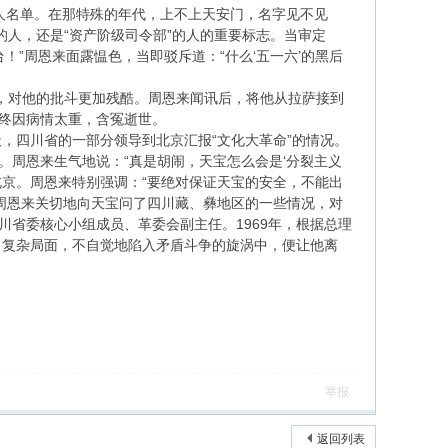
导人名单。在那特殊的年代，上不上天安门，名字见不见
的人，还是“资产阶级司令部”的人的重要标志。当审定
台！”周恩来面露愠色，当即驳斥道：“什么‘五一六’的黑后
，对他的批斗更加残酷。周恩来闻讯后，将他从拉萨接到
但终因病情太重，含冤逝世。
天，四川省的一部分领导到北京汇报“文化大革命”的情况。
。周恩来生气地说：“真是胡闹，天宝怎么会是‘分裂主义
北京。周恩来特别强调：“要绝对保证天宝的安全，不能出
周恩来关切地向天宝问了四川藏、彝地区的一些情况，对
川省委核心小组成员、革委会副主任。1969年，根据总理
了复杂局面，不自觉地陷入矛盾斗争的旋涡中，便让他离
举报
返回列表