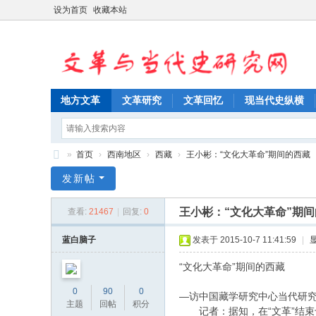
设为首页
收藏本站
地方文革
文革研究
文革回忆
现当代史纵横
»
首页
›
西南地区
›
西藏
›
王小彬：“文化大革命”期间的西藏
文
发新帖
革
王小彬：“文化大革命”期
查看:
21467
|
回复:
0
与
当
蓝白脑子
发表于 2015-10-7 11:41:59
|
代
“文化大革命”期间的西藏
史
0
90
0
—访中国藏学研究中心当代研
研
主题
回帖
积分
记者：据知，在“文革”结束十