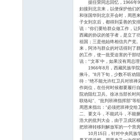
据任荣同志回忆，1966年9
妇接到北京来，以便保护他们的
和张国华到北京开会时，周恩来
子女到京后，都得到妥善的安排
说：“你们要给群众做工作，让
西藏的协议的签字者，是立了功
祖国；三是他始终相信共产党
来，阿沛与群众的对话得到了群
的工作，使一批受迫害的干部结
说：“‘文革’中，如果没有周
1966年8月，西藏民族学院
揪斗。”8月下旬，少数不听劝
待：“绝不能允许红卫兵对班禅
作岗位，在任何时候都要履行
院劝阻红卫兵。徐冰当部长时
联络站”、“批判班禅指挥部”
周恩来指出：“必须把班禅交给
二、要文斗，不能武斗，不能捆
浩大的批判大会，由于卫戍区
把班禅转移到解放军的一个营
10月15日，针对中央民族