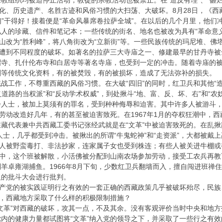
教组织均被迫停止活动，教徒的宗教活动也被禁止。在“造反有理”、“砸
文化、历史遗产、名胜古迹和风俗习惯的大扫荡、大破坏。8月28日，《
将们”干得好！接着便是“革命风暴席卷拉萨全城”。在以后的几个月里，他们
人的珍藏、信件和笔记本；一些传统的街名、地名也被改为具有“革命意义
王山改为“胜利峰”，将八角街改为“立新街”等。一些民族传统的玛尼堆、
数遭到不同程度的破坏。如著名的拉萨三大寺庙之一、修建最早的甘丹寺
昭寺、扎什伦布寺和白居寺等著名寺庙，也受到一定的冲击。随着寺庙的
刻等传统文化资料，有的被焚毁，有的被损坏，造成了无法弥补的损失。
作，不尊重西藏的风俗习惯。在大破“四旧”的同时，红卫兵和其他“造反
义道路的当权派”和“反动学术权威”，到处揪斗“地、富、反、坏、右”和“
步人士，被加上莫须有的罪名，受到种种侮辱和迫害。其中许多人被游斗
制劳动改造好几年，有的甚至被迫害致死。在1967年1月的夺权狂潮中，
藏代表兼中共西藏工委书记张经武就是在“文革”中被迫害致死的。在乱
国人士，几乎都受到冲击。被揪出的所谓“牛鬼蛇神”和“走资派”，大都被
些人被野蛮毒打、非法抄家，连家属子女也受到株连；有些人被关进牛棚或被
”中，这个班被解散，小活佛被分配到山南农场参加劳动，接受工农兵再
羊卓雍湖捕鱼。1966年8月下旬，少数红卫兵翻墙而入，擅自闯进班禅
人的批斗大会进行批判。
产党的被实践证明行之有效的一套正确的西藏政策几乎被破坏殆尽，民族
，西藏地方采取了什么样的积极限制措施？
”对西藏的破坏，攻其一点，不及其余。没有客观评价当时中央和地方抵制
内的健康力量都试图将“文革”纳入党的领导之下，并采取了一些行之有效