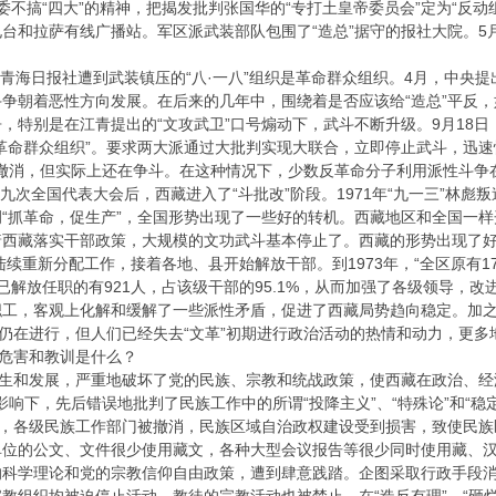
“四大”的精神，把揭发批判张国华的“专打土皇帝委员会”定为“反动组织
台和拉萨有线广播站。军区派武装部队包围了“造总”据守的报社大院。
。
青海日报社遭到武装镇压的“八·一八”组织是革命群众组织。4月，中央
争朝着恶性方向发展。在后来的几年中，围绕着是否应该给“造总”平反，如
，特别是在江青提出的“文攻武卫”口号煽动下，武斗不断升级。9月18
革命群众组织”。要求两大派通过大批判实现大联合，立即停止武斗，迅
宣布撤消，但实际上还在争斗。在这种情况下，少数反革命分子利用派性斗
九次全国代表大会后，西藏进入了“斗批改”阶段。1971年“九一三”林
“抓革命，促生产”，全国形势出现了一些好的转机。西藏地区和全国一样
着西藏落实干部政策，大规模的文功武斗基本停止了。西藏的形势出现了
陆续重新分配工作，接着各地、县开始解放干部。到1973年，“全区原有1
部，已解放任职的有921人，占该级干部的95.1%，从而加强了各级领导
工，客观上化解和缓解了一些派性矛盾，促进了西藏局势趋向稳定。加之
然仍在进行，但人们已经失去“文革”初期进行政治活动的热情和动力，更
危害和教训是什么？
生和发展，严重地破坏了党的民族、宗教和统战政策，使西藏在政治、经
影响下，先后错误地批判了民族工作中的所谓“投降主义”、“特殊论”和“
定，各级民族工作部门被撤消，民族区域自治政权建设受到损害，致使民
单位的公文、文件很少使用藏文，各种大型会议报告等很少同时使用藏、
学理论和党的宗教信仰自由政策，遭到肆意践踏。企图采取行政手段消