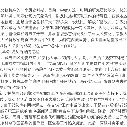
较特殊的一个历史时期。目前，学者对这一时期的研究还比较少。总的来
然环境，高寒缺氧的气象条件，以及民族和宗教工作的特殊性，西藏地区的
地较短。正是由于全党和广大干部群众、农牧民、解放军指战员、知识分
了西藏地方经济建设在“文革”时期仍能取得一定的发展。因此，西藏地方
绩，也锻炼和培养了干部，并在意识形态领域发生了重大的变化，宗教因
人民解放军肩负“三支两军”任务，为稳定西藏局势，保卫祖国边疆做出巨
会取得大得多的成就。这是一个总体上的看法。
革命”波及西藏的过程。
，西藏自治区党委成立了“文化大革命”领导小组。6月，自治区党委在林
地市成立“文革领导小组”。“文革”波及西藏的初期主要是在党内揪“走资派
”和乱揪乱斗的时候，西藏自治区党委一方面紧跟形势，贯彻《十六条》精
运动置于党委的领导之下。然而客观形势的发展，却与区党委的愿望完全
被打倒，机关工作普遍陷于瘫痪或半瘫痪状态，局势实际上已发展到失去
蔓延情况如何？
，拉萨的部分藏汉群众和红卫兵在首都进藏红卫兵组织等的支持下，成立了
卫兵，成立了“无产阶级革命派大联合造反总指挥部”（简称“大联指”）。“
后，由于部队也有两种观点，在支“左”工作中反映出来，于是在造反派与
部分职工组成的“红色新闻造反团”宣布夺了该报社的权。随后，新华社
夺权。同月，西藏军区党委代行西藏自治区党委和政府的权力后，公开表示
织争相夺取区党委的领导权，区党委工作陷入瘫痪。此后，两派冲突不断