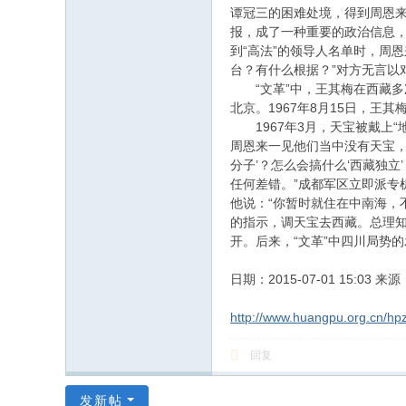
谭冠三的困难处境，得到周恩来
报，成了一种重要的政治信息，
到“高法”的领导人名单时，周恩
台？有什么根据？”对方无言以
“文革”中，王其梅在西藏多
北京。1967年8月15日，
1967年3月，天宝被戴上“
周恩来一见他们当中没有天宝，
分子’？怎么会搞什么‘西藏独
任何差错。”成都军区立即派
他说：“你暂时就住在中南海，
的指示，调天宝去西藏。总理
开。后来，“文革”中四川局势
日期：2015-07-01 15:0
http://www.huangpu.org.cn/hp
回复
发新帖