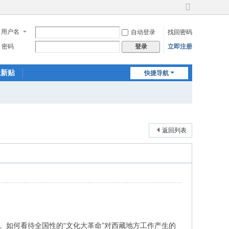
切
换
用户名
自动登录
找回密码
到
宽
密码
立即注册
登录
版
最新贴
快捷导航
返回列表
。如何看待全国性的“文化大革命”对西藏地方工作产生的