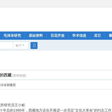
毛泽东研究
原始资料
百花齐放
学术信息
其它
帖子
搜
索
间的西藏
[复制链接]
显示全部楼层
究所研究员王小彬
年后的1986年，西藏地方还在开展进一步否定“文化大革命”的纠左工作