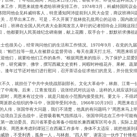
了班禅。十年动乱期间，周恩来日理万机，昼夜辛劳。即使在这种情况下
来工作，周恩来就曾考虑给班禅安排工作。1974年3月，科威特国民议会
美将陪同他会见科威特客人，特意通知阿沛提前到人民大会堂，商议班禅问
过关，尽早出来工作。可是，不久开展了批林批孔批周公的运动，国内政
4月4日，班禅在全国人民代表大会新闻发言人举行的记者招待会上回顾这
祭日，他都要到人民英雄纪念碑南侧，献上花圈，双手合十，默默祈求佛祖
很关心，经常询问他们的生活和工作情况。1970年9月，在党的九届
说：“帕巴拉等一批人在被群众监督劳动，每天在露天打土坯。”周恩来听
迎他们，就要给他们工作的条件。”根据周恩来的指示，为了保护上层爱国
著作，研究藏学、佛学，撰写西藏文史资料，闲暇时种植花卉、果树、蔬
务。逢年过节还对他们进行慰问，召开茶话会征求他们的意见，并分批安
京不久，就担任了中共中央统战部副部长。文化大革命中，林彪、江青一
进了中南海。后来，江青发现后，说张经武对抗运动，这样的人就应该到
战部时，周恩来有过交待，就是只能在小范围内接受批判。要文斗，不得
派群众组织的争斗中，张国华受到冲击。1966年10月19日，周恩来在
有的人传，张国华有大问题，我们不清楚，他真的有问题吗？”周恩来马上
边境自卫反击战中，还曾吸着氧气指挥战斗。张国华同志在工作中可能有这
区第一政治委员、四川省革委会筹备小组组长兼西藏军区司令员，实际上
毛泽东、周恩来考虑到谭冠三在西藏工作多年，身体不太适应，就把他派到
威胁，不受利诱，孤身一人，与林彪、“四人帮”、谢富治一伙作了针锋