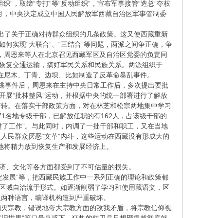
”，取缔“专打”等“反动组织”，宣布军事接管“造总”夺权
5月，中央决定成立中国人民解放军西藏自治区军事管制委
提出了关于正确对待群众组织的几条政策。这又使西藏重新
何实现“大联合”、“三结合”等问题，两派之间争正确，争
日，周恩来等人在北京召见西藏军区及自治区党委的负责同
速恢复交通运输，搞好军民关系和民族关系。两派组织于
争在尼木、丁青、边坝、比如制造了反革命暴乱事件。
彪叛逃事件后，周恩来在主持中央日常工作后，多次提出要批
开展“批林整风”运动，并根据中央的统一部署进行了解放
好转。在落实干部政策方面，对在林芝和松宗两地集中学习
71名地专级干部，已解放任职的有162人，占该级干部的
，改进了工作”。与此同时，内调了一批干部和职工，又在当地
人民群众厌恶“文革”内斗，这些运动在西藏没有形成大的
多地将精力放到恢复生产和发展经济上。
济、文化等各方面都受到了不可估量的损失。
稳定发展”等，把西藏民族工作中一系列正确的理论和政策都
族区域自治流于形式。如逐渐削弱了学习和使用藏语文，区
汉两种语言，编译机构遭到严重破坏。
灭宗教，错误地夸大宗教方面的敌我矛盾，将宗教信仰视