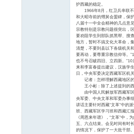
护西藏的稳定。
1966年8月，红卫兵串联不
和大昭寺前的甥舅会盟碑，保护
八届十一中全会精神的几点意见
宗教特别是宗教问题很突出，区
要劝阻学生到部队抓黑帮、搜查
地方，暂时不搞文化大革命，集
清楚，不要到县以下各级机关和
要再动，要尊重宗教信仰等。”
也不号召破四旧、立四新。”1
来和李富春提出建议，汉族学生
日，中央军委决定西藏军区机关
记者：怎样理解西藏地区的动
王小彬：除了上述提到的西藏
由中国人民解放军西藏军区支
央军委、中央文革和军委办事组关
讲话主要针对西藏“文革”中的
班、西藏军区学习班和西藏汇报
《周恩来年谱》，“文革”中，
五、六点结束。会见时间有时长
的情况下，保护了一大批干部