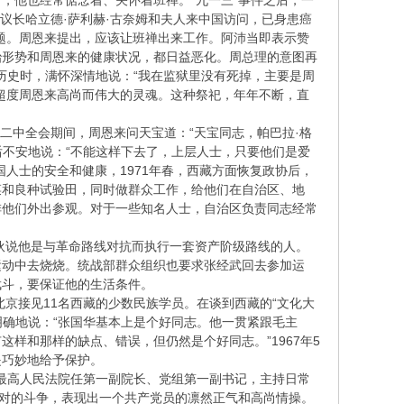
，他也经常惦念着、关怀着班禅。“九一三”事件之后，一
议长哈立德·萨利赫·古奈姆和夫人来中国访问，已身患癌
题。周恩来提出，应该让班禅出来工作。阿沛当即表示赞
治形势和周恩来的健康状况，都日益恶化。周总理的意图再
段历史时，满怀深情地说：“我在监狱里没有死掉，主要是周
超度周恩来高尚而伟大的灵魂。这种祭祀，年年不断，直
二中全会期间，周恩来问天宝道：“天宝同志，帕巴拉·格
后不安地说：“不能这样下去了，上层人士，只要他们是爱
人士的安全和健康，1971年春，西藏方面恢复政协后，
菜和良种试验田，同时做群众工作，给他们在自治区、地
排他们外出参观。对于一些知名人士，自治区负责同志经常
伙说他是与革命路线对抗而执行一套资产阶级路线的人。
运动中去烧烧。统战部群众组织也要求张经武回去参加运
武斗，要保证他的生活条件。
北京接见11名西藏的少数民族学员。在谈到西藏的“文化大
明确地说：“张国华基本上是个好同志。他一贯紧跟毛主
样和那样的缺点、错误，但仍然是个好同志。”1967年5
是巧妙地给予保护。
最高人民法院任第一副院长、党组第一副书记，主持日常
相对的斗争，表现出一个共产党员的凛然正气和高尚情操。