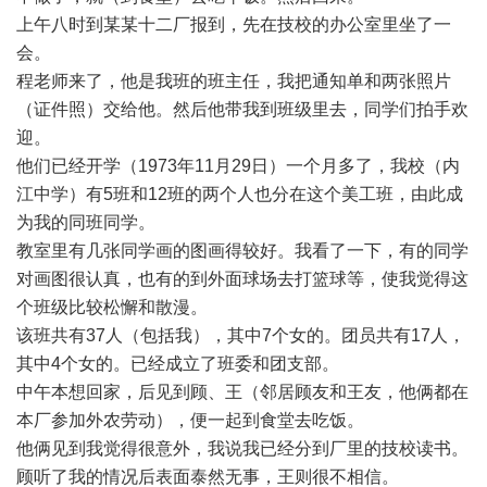
上午八时到某某十二厂报到，先在技校的办公室里坐了一
会。
程老师来了，他是我班的班主任，我把通知单和两张照片
（证件照）交给他。然后他带我到班级里去，同学们拍手欢
迎。
他们已经开学（1973年11月29日）一个月多了，我校（内
江中学）有5班和12班的两个人也分在这个美工班，由此成
为我的同班同学。
教室里有几张同学画的图画得较好。我看了一下，有的同学
对画图很认真，也有的到外面球场去打篮球等，使我觉得这
个班级比较松懈和散漫。
该班共有37人（包括我），其中7个女的。团员共有17人，
其中4个女的。已经成立了班委和团支部。
中午本想回家，后见到顾、王（邻居顾友和王友，他俩都在
本厂参加外农劳动），便一起到食堂去吃饭。
他俩见到我觉得很意外，我说我已经分到厂里的技校读书。
顾听了我的情况后表面泰然无事，王则很不相信。