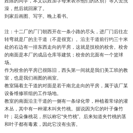
姓陈的同学，本文以姓加字母来表示他们的区别）等人去洗
澡，然后就回家了。
到家后画图、写字。晚上看书。
注：十二厂的厂门朝西开在一条小路的尽头，进厂门后往左
转弯就是厂的主干道（不是很宽）。沿主干道前行约三十米
处的右边有一排东西走向的平房，这就是技校的校舍。校舍
的南面是本厂的成品仓库等建筑；校舍的北面有一个篮球
场。
作为校舍的平房已很陈旧，西头第一间就是我们美工班的教
室，也是我们画图的画室。
教室隔着主干道的对面是若干南北走向的平房，属于该厂某
设备维修班组的工作场地。
教室的南面沿主干道的一侧有一条绿化带，种植着常绿的灌
木丛，其中有一种灌木叫夹竹桃。据说因为它的叶子像竹
叶；花朵像桃花，所以称它“夹竹桃”。后来知道夹竹桃的茎
和叶子都有毒素，因此它没有虫害。