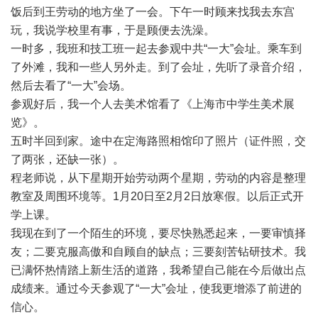
饭后到王劳动的地方坐了一会。下午一时顾来找我去东宫
玩，我说学校里有事，于是顾便去洗澡。
一时多，我班和技工班一起去参观中共“一大”会址。乘车到
了外滩，我和一些人另外走。到了会址，先听了录音介绍，
然后去看了“一大”会场。
参观好后，我一个人去美术馆看了《上海市中学生美术展
览》。
五时半回到家。途中在定海路照相馆印了照片（证件照，交
了两张，还缺一张）。
程老师说，从下星期开始劳动两个星期，劳动的内容是整理
教室及周围环境等。1月20日至2月2日放寒假。以后正式开
学上课。
我现在到了一个陌生的环境，要尽快熟悉起来，一要审慎择
友；二要克服高傲和自顾自的缺点；三要刻苦钻研技术。我
已满怀热情踏上新生活的道路，我希望自己能在今后做出点
成绩来。通过今天参观了“一大”会址，使我更增添了前进的
信心。