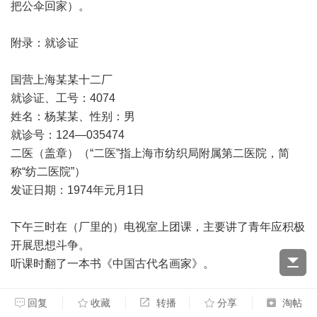
把公伞回家）。
附录：就诊证
国营上海某某十二厂
就诊证、工号：4074
姓名：杨某某、性别：男
就诊号：124—035474
二医（盖章）（“二医”指上海市纺织局附属第二医院，简
称“纺二医院”）
发证日期：1974年元月1日
下午三时在（厂里的）电视室上团课，主要讲了青年应积极
开展思想斗争。
听课时翻了一本书《中国古代名画家》。
记录：
回复
收藏
转播
分享
淘帖