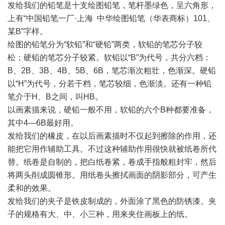
发给我们的铅笔是十支绘图铅笔，笔杆墨绿色，呈六角形，
上有“中国铅笔一厂·上海 中华绘图铅笔（华表商标）101、
某B”字样。
绘图的铅笔分为“软铅”和“硬铅”两类，软铅的笔芯分子较
松；硬铅的笔芯分子较紧。软铅以“B”为代号，共分六档：
B、2B、3B、4B、5B、6B，笔芯渐次粗壮，色渐深。硬铅
以“H”为代号，分若干档，笔芯较细，色渐淡。还有一种铅
笔介于H、B之间，叫HB。
以画素描来说，硬铅一般不用，软铅的六个B种都要准备，
其中4—6B最好用。
发给我们的橡皮，在以后画素描时不仅起到擦除的作用，还
能把它用作辅助工具。不过这种辅助作用很快就被纸卷所代
替。纸卷是自制的，把白纸卷紧，卷成手指般粗封牢，然后
将两头削成圆锥形。用纸卷头擦拭画面的阴影部分，可产生
柔和的效果。
发给我们的夹子是铁皮制成的，外面涂了黑色的防锈漆。夹
子的规格有大、中、小三种，用来夹住画板上的纸。