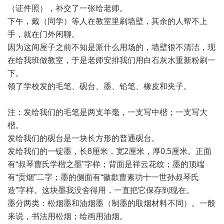
（证件照），补交了一张给老师。
下午，戴（同学）等人在教室里刷墙壁，其余的人帮不上
手，就在门外闲聊。
因为这间屋子之前不知是派什么用场的，墙壁很不清洁，现
在给我班做教室，于是老师安排我们用白石灰水重新粉刷一
下。
领了学校发的毛笔、砚台、墨、铅笔、橡皮和夹子。
注：发给我们的毛笔是两支羊毫，一支写中楷；一支写大
楷。
发给我们的砚台是一块长方形的普通砚台。
发给我们的一锭墨，长8厘米，宽2厘米，厚0.5厘米。正面
有“叔琴曹氏学楷之墨”字样；背面是祥云花纹；墨的顶端
有“贡烟”二字；墨的侧面有“徽歙曹素功十一世孙叔琴氏
造”字样。这块墨我没舍得用，一直把它保存到现在。
墨分两类：松烟墨和油烟墨（制墨的取烟材料不同）。一般
来说，书法用松烟；绘画用油烟。