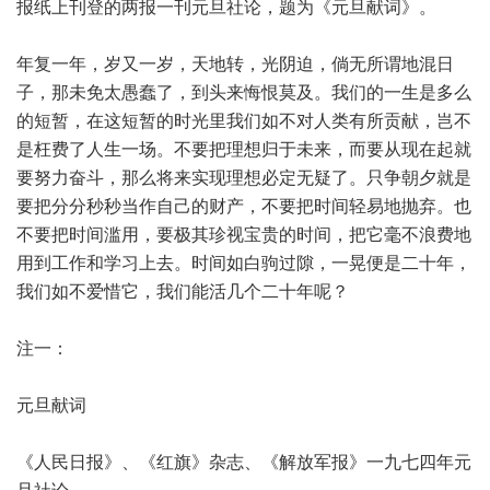
报纸上刊登的两报一刊元旦社论，题为《元旦献词》。
年复一年，岁又一岁，天地转，光阴迫，倘无所谓地混日
子，那未免太愚蠢了，到头来悔恨莫及。我们的一生是多么
的短暂，在这短暂的时光里我们如不对人类有所贡献，岂不
是枉费了人生一场。不要把理想归于未来，而要从现在起就
要努力奋斗，那么将来实现理想必定无疑了。只争朝夕就是
要把分分秒秒当作自己的财产，不要把时间轻易地抛弃。也
不要把时间滥用，要极其珍视宝贵的时间，把它毫不浪费地
用到工作和学习上去。时间如白驹过隙，一晃便是二十年，
我们如不爱惜它，我们能活几个二十年呢？
注一：
元旦献词
《人民日报》、《红旗》杂志、《解放军报》一九七四年元