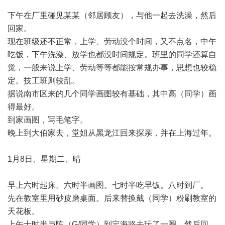
下午在厂里碰见某某（邻居顾友），与他一起去洗澡，然后
回家。
现在班级还不正常，上学、劳动没个时间，又不点名，中午
吃饭，下午洗澡、放学也都没时间规定。班里的同学还算自
觉，一般来说上学、劳动等等都能按常规办事，思想也较稳
定。技工班则较乱。
据说南市区来的几个同学画图较有基础，其中高（同学）画
得最好。
到家画图，写毛笔字。
晚上到大伯家去，堂姐从黑龙江回来探亲，并在上海过年。
1月8日、星期二、晴
早上六时起床。六时半画图。七时半吃早饭。八时到厂。
先在教室里用砂皮磨桌面。后来替换戴（同学）粉刷教室的
天花板。
上午十时半与陈（G/同学）到定海路去玩了一圈，然后回