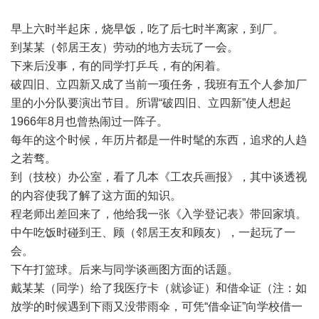
早上六时半起床，烧早饭，吃了后七时半离家，到厂。
到某某（邻居王友）劳动的地方去玩了一会。
下来后没事，有的同学打乒乓，有的闲着。
破四旧、立四新又成了当前一项任务，我班有五个人参加厂
里的小分队要演出节目。所谓“破四旧、立四新”使人想起
1966年8月也曾热闹过一阵子。
每年的这个时候，年历片都是一件时髦的东西，追求的人趋
之若骛。
到（技校）办公室，看了几本《工农兵画报》，其中谈透视
的内容使我了解了这方面的知识。
程老师出差回来了，他给我一张《入学登记表》带回家填。
中午吃饭时碰到王、顾（邻居王友和顾友），一起玩了一
会。
下午打篮球。后来与同学谈画图方面的话题。
戴某某（同学）给了我医疗卡（就诊证）和借伞证（注：如
放学的时候遇到下雨又没带雨伞，可凭“借伞证”向学校借一