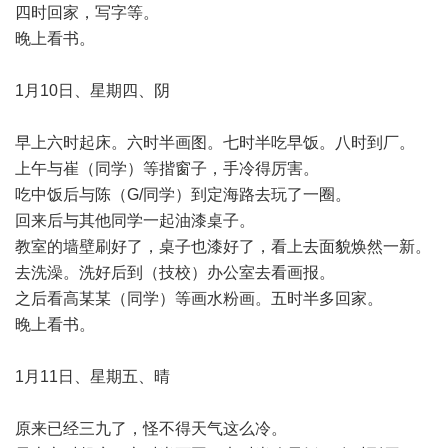
四时回家，写字等。
晚上看书。
1月10日、星期四、阴
早上六时起床。六时半画图。七时半吃早饭。八时到厂。
上午与崔（同学）等揩窗子，手冷得厉害。
吃中饭后与陈（G/同学）到定海路去玩了一圈。
回来后与其他同学一起油漆桌子。
教室的墙壁刷好了，桌子也漆好了，看上去面貌焕然一新。
去洗澡。洗好后到（技校）办公室去看画报。
之后看高某某（同学）等画水粉画。五时半多回家。
晚上看书。
1月11日、星期五、晴
原来已经三九了，怪不得天气这么冷。