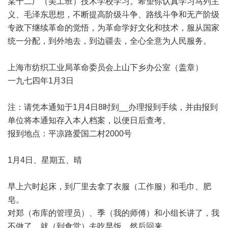
某十二厂（美工班）技术学校学习。希望你认真学习马列主
义、毛泽东思想，不断提高阶级斗争、路线斗争和无产阶级
专政下继续革命的觉悟，为革命学好文化和技术，服从国家
统一分配，到外地去，到边疆去，全心全意为人民服务。
上海市纺织工业局革命委员会上山下乡办公室（盖章）
一九七四年1月3日
注：请凭本通知于1月4日8时到__办理报到手续，并由报到
单位将本通知存入本人档案，以便日后查考。
报到地点：平凉路爱国二村2000号
1月4日、星期五、晴
早上六时起床，到厂里去拿了衣服（工作服）和毛巾、肥
皂。
对郑（布库的管理员）、季（我的师傅）和小组长讲了，我
不做了，就（到食堂）去吃早饭。然后回来。