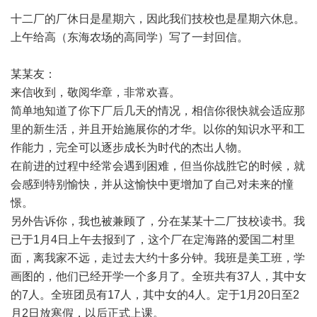
十二厂的厂休日是星期六，因此我们技校也是星期六休息。
上午给高（东海农场的高同学）写了一封回信。
某某友：
来信收到，敬阅华章，非常欢喜。
简单地知道了你下厂后几天的情况，相信你很快就会适应那
里的新生活，并且开始施展你的才华。以你的知识水平和工
作能力，完全可以逐步成长为时代的杰出人物。
在前进的过程中经常会遇到困难，但当你战胜它的时候，就
会感到特别愉快，并从这愉快中更增加了自己对未来的憧
憬。
另外告诉你，我也被兼顾了，分在某某十二厂技校读书。我
已于1月4日上午去报到了，这个厂在定海路的爱国二村里
面，离我家不远，走过去大约十多分钟。我班是美工班，学
画图的，他们已经开学一个多月了。全班共有37人，其中女
的7人。全班团员有17人，其中女的4人。定于1月20日至2
月2日放寒假，以后正式上课。