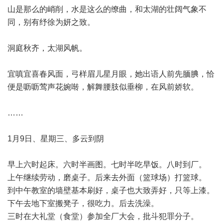
山是那么的峭削，水是这么的缭曲，和太湖的壮阔气象不
同，别有纾徐为妍之致。
洞庭秋齐，太湖风帆。
宜嗔宜喜春风面，弓样眉儿星月眼，她出语人前先腼腆，恰
便是呖呖莺声花婉啭，解舞腰肢似垂柳，在风前娇软。
……
1月9日、星期三、多云到阴
早上六时起床。六时半画图。七时半吃早饭。八时到厂。
上午继续劳动，磨桌子。后来去外面（篮球场）打篮球。
到中午教室的墙壁基本刷好，桌子也大致弄好，只等上漆。
下午去地下室搬凳子，很吃力。后去洗澡。
三时在大礼堂（食堂）参加全厂大会，批斗犯罪分子。