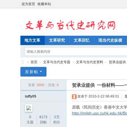
设为首页
收藏本站
地方文革
文革研究
文革回忆
现当代史纵横
»
首页
›
文革与当代史专题
›
文革与当代史资料
›
贺承业提供 
文
发新帖
革
贺承业提供 一份材料――
查看:
3900
|
回复:
0
与
当
tuffy05
发表于 2010-2-22 06:49:31
|
代
原载《民间历史》香港中文大
史
http://mjlsh.usc.cuhk.edu.hk/
0
8173
2万
研
主题
回帖
积分