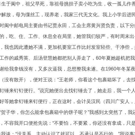
12月生于阆中，祖父早死，靠祖母挑担子卖小吃为生，收一孤儿
阆中解放，母为缫丝工，现养老，我家三代无文化。我上小学后进民
时阆中邮电局主要由书记贾永田，工会主席黄兴贤负责，以下分
的，吃、住、工作、休息全在局里，她管我们较严，有时周末出
，我也因此遭她不满，更加机要室工作比封发室轻些、干净些，
工作的戚秀英、后汤登慧她都把别人弄走了，60年夏她趁机把
谢给我拿钱没有，又多次逼我，总想整我未遂。在1960年冬某
（没有散开），便对王说：“王老师，你看这个包裹箱坏了，去找
钉锤来钉钉便行。”说完她便出去找钉锤去了，她走后，我一个
好等她拿钉锤来钉便行，正在这时，会计吴汉民（四川广安人，
“贺子华，你怎么能拿包裹箱中的饼子呢？”我感到太突然了，我
，不容我开口便抢先说：“不要怕，不要紧，你还没有拿成，只是
向我谈：“没关系，主动认识了就可以，不承认是不行的。”我说