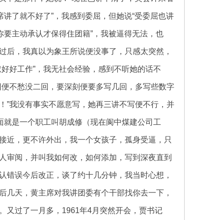
席讲了就不好了”，我感到委屈，但她说“受委屈也讲
你要主动承认才保得住团籍”，我被逼得无法，也
过后，我真以为象王所说便没事了，只感太突然，
好好工作”，我无社会经验，感到不听她的话不
回便不愁没二回，要深刻便要多写几回，多写些数字
！”我没有事实不愿意写，她再三讲不写便不行，并
面就是一个职工叫胡成修（现在阆中煤建公司工
接近，更不许外出，我一个女孩子，孤身受逼，只
人审阅，并叫我如何改，如何添加，写到深夜直到
认错误今后改正，谈了约十几分钟，我当时心想，
后几天，黄主席对我讲团委有个干部找你去一下，
又过了一月多，1961年4月突然开会，贾书记