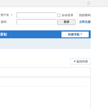
切
换
用户名
自动登录
找回密码
到
宽
密码
立即注册
登录
版
最新贴
快捷导航
返回列表