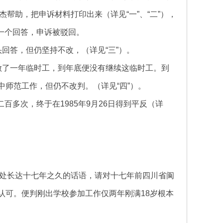
帮助，把申诉材料打印出来（详见“一”、“二”），
一个回答，申诉被驳回。
头回答，但仍坚持不改，（详见“三”）。
校做了一年临时工，到年底便没有继续这临时工。到
中师范工作，但仍不改判。（详见“四”）。
多次，终于在1985年9月26日得到平反（详
处长达十七年之久的话语，请对十七年前四川省阆
认可。便判刚出学校参加工作仅两年刚满18岁根本