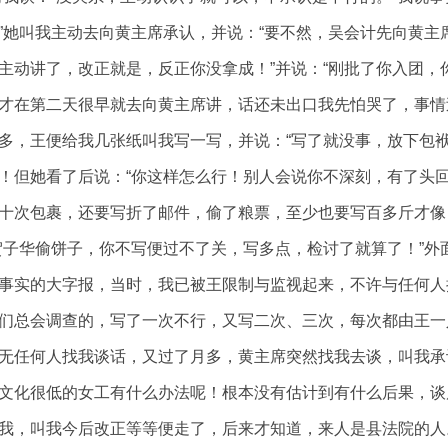
”她叫我主动去向黄主席承认，并说：“要不然，吴会计先向黄主
主动讲了，改正就是，反正你没拿成！”并说：“刚批了你入团，
才在第二天很早就去向黄主席讲，话还未出口我先怕哭了，事情
多，王便给我几张纸叫我写一写，并说：“写了就没事，放下包袱
！但她看了后说：“你这样怎么行！别人会说你不深刻，有了头
十次包裹，还要写折了邮件，偷了粮票，至少也要写百多斤才像
贺子华偷饼子，你不写便过不了关，写多点，检讨了就算了！”外
事实的大字报，当时，我已被王限制与监视起来，不许与任何人
们总会调查的，写了一次不行，又写二次、三次，每次都由王一
无任何人找我谈话，又过了月多，黄主席突然找我去谈，叫我承
文化很低的女工有什么办法呢！根本没有估计到有什么后果，谈
我，叫我今后改正等等便走了，后来才知道，来人是县法院的人。