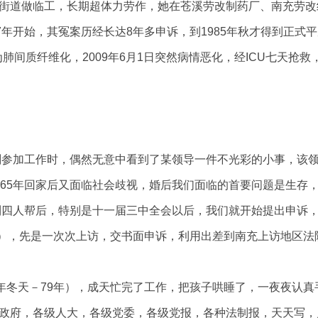
街道做临工，长期超体力劳作，她在苍溪劳改制药厂、南充劳改
7年开始，其冤案历经长达8年多申诉，到1985年秋才得到正式
出为肺间质纤维化，2009年6月1日突然病情恶化，经ICU七天抢
华刚参加工作时，偶然无意中看到了某领导一件不光彩的小事，该领
965年回家后又面临社会歧视，婚后我们面临的首要问题是生存
到四人帮后，特别是十一届三中全会以后，我们就开始提出申诉，从1
8年），先是一次次上访，交书面申诉，利用出差到南充上访地区
8年冬天－79年），成天忙完了工作，把孩子哄睡了，一夜夜认
政府，各级人大，各级党委，各级党报，各种法制报，天天写，