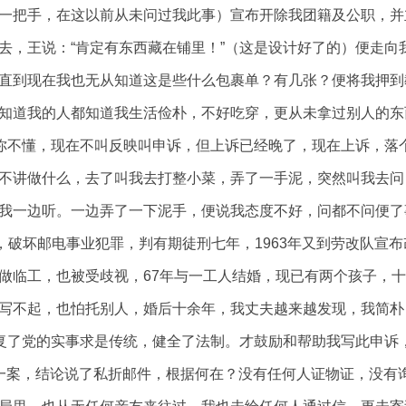
一把手，在这以前从未问过我此事）宣布开除我团籍及公职，并
去，王说：“肯定有东西藏在铺里！”（这是设计好了的）便走向
直到现在我也无从知道这是些什么包裹单？有几张？便将我押到
知道我的人都知道我生活俭朴，不好吃穿，更从未拿过别人的东
“你不懂，现在不叫反映叫申诉，但上诉已经晚了，现在上诉，落
不讲做什么，去了叫我去打整小菜，弄了一手泥，突然叫我去问
我一边听。一边弄了一下泥手，便说我态度不好，问都不问便了
，破坏邮电事业犯罪，判有期徒刑七年，1963年又到劳改队宣布
做临工，也被受歧视，67年与一工人结婚，现已有两个孩子，
写不起，也怕托别人，婚后十余年，我丈夫越来越发现，我简朴
恢复了党的实事求是传统，健全了法制。才鼓励和帮助我写此申诉
一案，结论说了私折邮件，根据何在？没有任何人证物证，没有