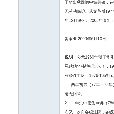
子华出狱回阆中城关镇，在
无劳动保护。从文革后197
年12月退休。2005年查
贺承业 2009年6月10日
说明：
公元1960年贺子
冤狱她坚强地挺过来了，1
有条件申诉，1976年秋打
1，两年初试（77年－7
毫无回音。
2，一年集中密集申诉（7
次又一次向各级法院，各级