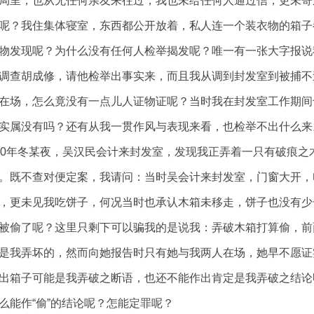
局里，也从无任何亲友来往过，我也未给任何人通过信，更未寄
呢？我住集体寝室，东西都公开放着，私人连一个装衣物的箱子
物发现呢？为什么没有任何人检举揭发呢？唯一有一张大字报说
调查胡成修，请他检举出事实来，而且我从调到封发室到被捕不
在场，怎么竟没有一点儿人证物证呢？当时我在封发室工作期间
实属没有吗？还有从我一贯作风与表现来看，也检举不出什么来
60年冬某夜，吴汉民会计来封发室，发现我正弄着一只有破痕
。既不查对便定案，我请问：当时吴会计来封发室，门窗大开，
，更未见我吃饼子，何况当时也承认木箱未移走，饼子也没有少
被偷了呢？这里只剩下可以骗我的是说我：弄破木箱打算偷，前
是我弄坏的，然而向她报告时只有她与我两人在场，她早不愿证
出箱子可能是我弄破之断语，也还不能作出肯定是我弄破之结论
么能作“偷”的结论呢？怎能定罪呢？