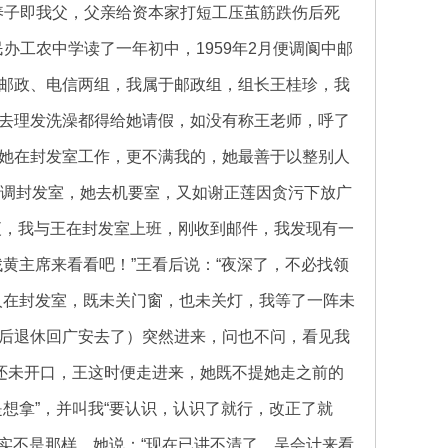
作养子即我父，父亲给资本家打短工压茧筋跌伤后死
办工农中学读了一年初中，1959年2月便调阆中邮
邮政、电信两组，我属于邮政组，组长王桂珍，我
去理发洗澡都得给她请假，如没有称王老师，呼了
她在封发室工作，更不满我的，她最善于以整别人
我调封发室，她去机要室，又如谢正莲因贪污下放广
夜，我与王在封发室上班，刚收到邮件，我发现有一
黄主席来看看吧！”王看后说：“夜深了，不必找领
人在封发室，既未关门窗，也未关灯，我等了一阵未
后退休回广安去了）突然进来，问也不问，看见我
还未开口，王这时便走进来，她既不提她走之前的
想拿”，并叫我“要认识，认识了就行，改正了就
事实不是那样，她说：“现在已讲不清了，吴会计来看