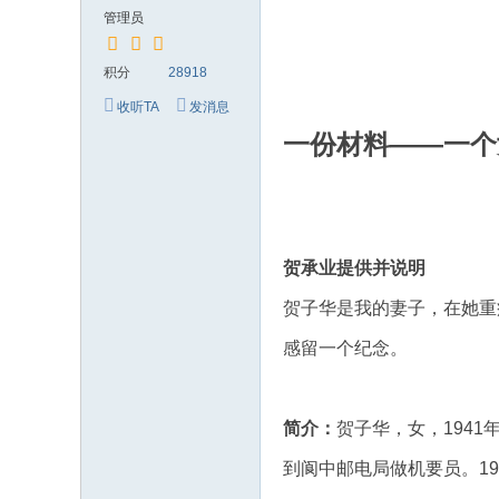
究
管理员
网
积分
28918
收听TA
发消息
一份材料――一个
贺承业提供并说明
贺子华是我的妻子，在她重
感留一个纪念。
简介：
贺子华，女，1941
到阆中邮电局做机要员。1