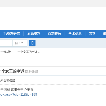
毛泽东研究
原始资料
百花齐放
学术信息
其它
帖子
搜
一份材料――一个女工的申诉 ...
索
一个女工的申诉
[复制链接]
显示全部楼层
学中国研究服务中心主办
Book.aspx?cid=11&tid=189