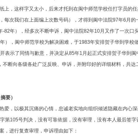
纸上，这样字又太小，后来才托到在阆中师范学校任打字员的任杰
，每次我们在上面编上次数号码），才得到阆中法院97年6月的
年-82年），经多次不断申诉，阆中法院82年10月又作了一次口
84年），阆中师范学校为解决困难，于1983年安排贺子华到学
公开表示了同情与歉意，并决定从85年1月起正式安排贺子华到阆
，不断向各级各处广泛反映、申诉，并附印好的详细材料，共达二百
（摘要）
热爱，以极其沉痛的心情，忠诚老实地向组织倾述隐藏在内心深
刑字第105号判决，没有可靠依据，没有审理，没有本人最后签字
案，进行复查审理，申诉理由如下：