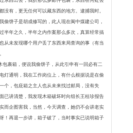
过东西出去，我折那么多邮件包裹，东西在何处去
都没有，更无任何可以藏东西的地方。逮捕我时。
我偷饼子是胡成修写的，此人现在阆中煤建公司，
过半年之久，半年之内作案那么多次，真算经常搞
也从未发现哪个用户丢了东西来局查询的事（有当
。
之木包裹箱，便说我偷饼子，从此引申有一回必有二
电灯通明，我在工作岗位上，有什么根据说是在偷
一个，包庇箱之主人也从未来找过邮局，没有失
面已讲清楚，我发现木箱破坏时向组长王桂珍报告
实而企图害我，当然，今天调查，她仍不会讲老实
呀！再退一步讲，箱子破了，当时事实已说明箱子