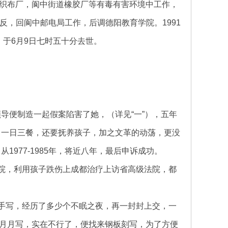
织布厂，阆中街道橡胶厂等有毒有害环境中工作，
平反，回阆中邮电局工作，后调德阳教育学院。1991
救，于6月9日七时五十分去世。
导便制造一起假案陷害了她，（详见“一”），五年
，一日三餐，还要抚养孩子，加之文革的动荡，更没
977-1985年，将近八年，最后申诉成功。
法院，利用孩子跌伤上成都治疗上访省高级法院，都
真手写，经历了多少个不眠之夜，再一封封上交，一
月月写，实在不行了，便找来钢板刻写，为了方便