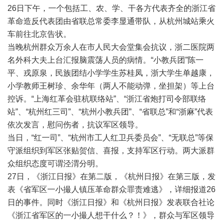
26日下午，一个包括工、农、学、干各方代表齐全的浙江省
革命造反代表团由省联总常委李显通带队，从杭州城站乘火
车前往北京告状。
当晚杭州群众万余人在市人民大会堂集会抗议，浙二医院两
名外科大夫上台汇报脑震荡人员的病情。“小教兵团”陈一
平、戎原泉，民族团结小学学生苏桂凤，浙大学生单越康，
小学教师王树珍、余华年（两人不能动弹，坐担架）等上台
控诉。“上海红革会驻杭联络站”、“浙江省炮打司令部联络
站”、“杭州红三司”、“杭州小教兵团”、“省联总”和“浙麻”代表
依次发言，慰问伤者，抗议军区领导。
当日，“红一司”、“杭州市工人红卫兵委员会”、“无联总”等保
守派组织到军区张贴贺信、喜报，支持军区行动。两大派群
众组织态度可谓泾渭分明。
27日，《浙江日报》在第二版，《杭州日报》在第三版，发
表《省军区一小撮人镇压革命群众罪责难逃》，详细报道26
日的事件。同时《浙江日报》和《杭州日报》发表联合社论
《浙江省军区的一小撮人想干什么？！》，群众与军区领导