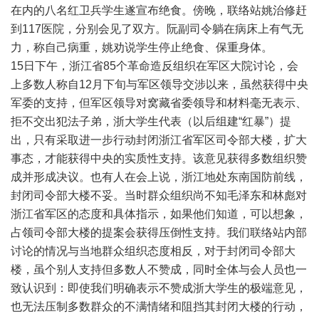
在内的八名红卫兵学生遂宣布绝食。傍晚，联络站姚治修赶
到117医院，分别会见了双方。阮副司令躺在病床上有气无
力，称自己病重，姚劝说学生停止绝食、保重身体。
15日下午，浙江省85个革命造反组织在军区大院讨论，会
上多数人称自12月下旬与军区领导交涉以来，虽然获得中央
军委的支持，但军区领导对窝藏省委领导和材料毫无表示、
拒不交出犯法子弟，浙大学生代表（以后组建“红暴”）提
出，只有采取进一步行动封闭浙江省军区司令部大楼，扩大
事态，才能获得中央的实质性支持。该意见获得多数组织赞
成并形成决议。也有人在会上说，浙江地处东南国防前线，
封闭司令部大楼不妥。当时群众组织尚不知毛泽东和林彪对
浙江省军区的态度和具体指示，如果他们知道，可以想象，
占领司令部大楼的提案会获得压倒性支持。我们联络站内部
讨论的情况与当地群众组织态度相反，对于封闭司令部大
楼，虽个别人支持但多数人不赞成，同时全体与会人员也一
致认识到：即使我们明确表示不赞成浙大学生的极端意见，
也无法压制多数群众的不满情绪和阻挡其封闭大楼的行动，