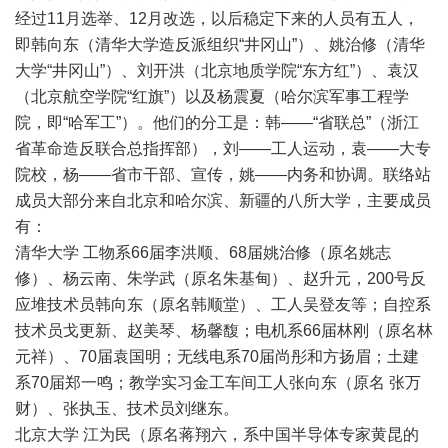
经过11月选举、12月改选，以后稳定下来的人员有五人，
即韩向东（清华大学造反派组织“井冈山”）、姚治修（清华
大学“井冈山”）、刘开洪（北京地质学院“东方红”）、袁汉
（北京航空学院“红旗”）以及杨震夏（哈尔滨军事工程学
院，即“哈军工”）。他们的分工是：韩——“省联总”（浙江
省革命造反联合总指挥部），刘——工人运动，袁——大专
院校，杨——省市干部、宣传，姚——内务和协调。联络站
成员大部分来自北京和哈尔滨、新疆的八所大学，主要成员
有：
清华大学 工物系66届李洪顺、68届姚治修（原名姚志
修）、杨云南、朱学武（原名朱基甸）、赵升元，200号反
应堆技术员韩向东（原名韩顺堂）、工人吴登友等；自控系
技术员戈更新、赵美琴、杨馨馥；电机系66届林刚（原名林
元祥）、70届袁国明；无线电系70届尚彤和方扬眉；土建
系70届郑一鸣；教学实习金工车间工人张向东（原名 张万
财）、张执玉、技术员刘继东。
北京大学 江为民（原名蒋翔六，系中国半导体专家黄昆的