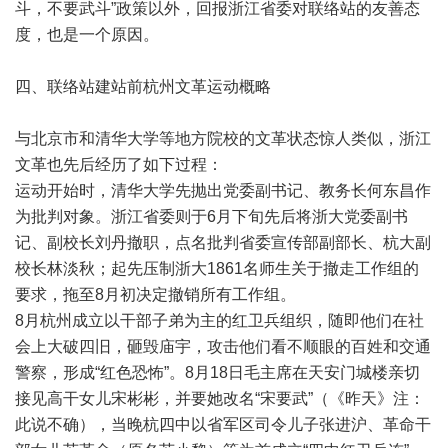
斗，不要武斗”政策以外，回报浙江省委对联络站的友善态
度，也是一个原因。
四、联络站建站前杭州文革运动概略
与北京市和清华大学等地方院校的文革状态惊人类似，浙江
文革也先后经历了如下过程：
运动开始时，清华大学先抛出党委副书记、教务长何东昌作
为批判对象。浙江省委则于6月下旬先后将浙大党委副书
记、副校长刘丹撤职，点名批判省委宣传部副部长、杭大副
校长林淡秋；起先压制浙大1861名师生关于撤走工作组的
要求，拖至8月初决定撤销所有工作组。
8月杭州成立以干部子弟为主的红卫兵组织，随即他们在社
会上大破四旧，砸毁庙宇，攻击他们看不顺眼的百姓和交通
警察，形成“红色恐怖”。8月18日毛主席在天安门城楼亲切
接见高干女儿宋彬彬，并要她改名“宋要武”（《昨天》注：
此说不确），当晚杭四中以省军区司令儿子张进沪、革命干