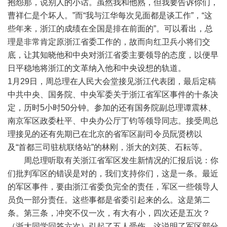
抱怨那，说别人的小话。虽然我和他熟，但我要告诉你们，
曹祥仁是个坏人。”而“我与江华每次见面都是谈工作”，“这
些年来，浙江的成绩在全国是排在前面的”。可以看出，总
理是非常肯定原浙江省委工作的，故而向红卫兵小将们交
底，让其知晓他和中央对浙江省委主要领导的态度，以便早
日平稳地将浙江的文革纳入他和中央设想的轨道。
1月29日，周总理在人民大会堂接见浙江代表团，最后定稿
中共中央、国务院、中央军委关于浙江省军区事件的十条决
定，历时5小时50分钟。参加的还有国务院副总理谭震林、
南京军区政委杜平、中央办公厅丁钧等领导同志。接受周总
理接见的还有先期已在北京的省军区副司令员阮贤榜以
及“首都三司驻杭联络站”的林刚，浙大的刘英、石耘等。
周总理听取有关浙江省军区发生新情况的汇报后说：你
们批判军区的错误是对的，我们支持你们，这是一条。最近
的军区事件，要由浙江省委负完全的责任，军区一些领导人
员负一部分责任。这些事都是省委引起来的么。这是第二
条。第三条，冲突不仅一次，有大有小，四次还是五次？
（浙大同学回答六次）引起了五人受伤，这说明了军区部分