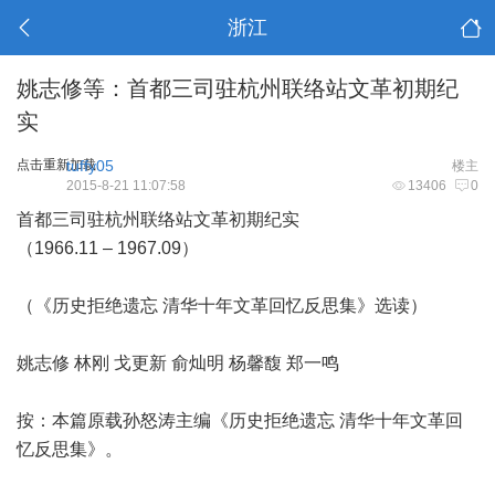
浙江
姚志修等：首都三司驻杭州联络站文革初期纪
实
点击重新加载
tuffy05
楼主
2015-8-21 11:07:58
13406
0
首都三司驻杭州联络站文革初期纪实
（1966.11 – 1967.09）
（《历史拒绝遗忘 清华十年文革回忆反思集》选读）
姚志修 林刚 戈更新 俞灿明 杨馨馥 郑一鸣
按：本篇原载孙怒涛主编《历史拒绝遗忘 清华十年文革回
忆反思集》。