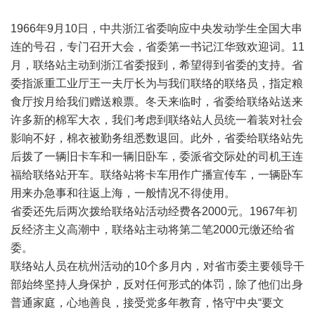
1966年9月10日，中共浙江省委响应中央发动学生全国大串
连的号召，专门召开大会，省委第一书记江华致欢迎词。11
月，联络站主动到浙江省委报到，希望得到省委的支持。省
委指派重工业厅王一夫厅长为与我们联络的联络员，指定粮
食厅按月给我们赠送粮票。冬天来临时，省委给联络站送来
许多新的棉军大衣，我们考虑到联络站人员统一着装对社会
影响不好，棉衣被勤务组悉数退回。此外，省委给联络站先
后拨了一辆旧卡车和一辆旧卧车，委派省交际处的司机王连
福给联络站开车。联络站将卡车用作广播宣传车，一辆卧车
用来办急事和往返上海，一般情况不得使用。
省委还先后两次拨给联络站活动经费各2000元。1967年初
反经济主义高潮中，联络站主动将第二笔2000元缴还给省
委。
联络站人员在杭州活动的10个多月内，对省市委主要领导干
部始终坚持人身保护，反对任何形式的体罚，除了他们出身
普通家庭，心地善良，接受党多年教育，恪守中央“要文