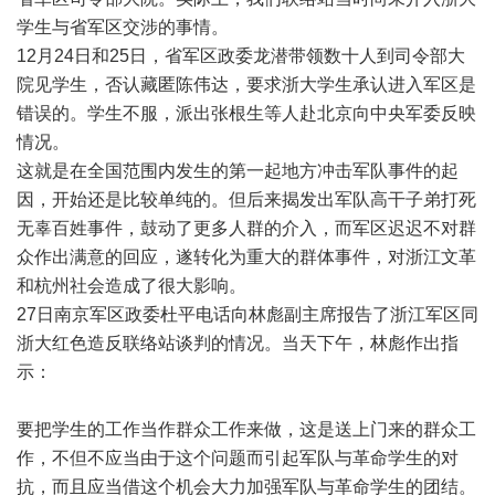
学生与省军区交涉的事情。
12月24日和25日，省军区政委龙潜带领数十人到司令部大
院见学生，否认藏匿陈伟达，要求浙大学生承认进入军区是
错误的。学生不服，派出张根生等人赴北京向中央军委反映
情况。
这就是在全国范围内发生的第一起地方冲击军队事件的起
因，开始还是比较单纯的。但后来揭发出军队高干子弟打死
无辜百姓事件，鼓动了更多人群的介入，而军区迟迟不对群
众作出满意的回应，遂转化为重大的群体事件，对浙江文革
和杭州社会造成了很大影响。
27日南京军区政委杜平电话向林彪副主席报告了浙江军区同
浙大红色造反联络站谈判的情况。当天下午，林彪作出指
示：
要把学生的工作当作群众工作来做，这是送上门来的群众工
作，不但不应当由于这个问题而引起军队与革命学生的对
抗，而且应当借这个机会大力加强军队与革命学生的团结。