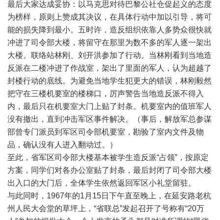
最后大家达成妥协：以马克思对待巴黎公社仓促起义的态度
为榜样，原则上赞成其决议，在具体行动中加以引导，将可
能的损失降到最小。五时许，造反组织依靠人多势众很快就
冲进了司令部大楼，将留守在那里为数不多的军人逐一架出
大楼。联络站林刚、刘开洪参加了行动。当林刚看到当地造
反派在二楼冲进了作战室，架出了里面的军人，认为超越了
封楼行动的底线。为避免当地学生犯更大的错误，林刚毅然
把守在三楼机要室的楼梯口，厉声警告当地造反派不得入
内，最后只在机要室大门上贴了封条。机要室内的值班军人
没有撤出，直到冲击军区事件解决。（事后，解放军总参谋
部曾专门派员到军区司令部机要室，勘验了室内文件及物
品，确认没有人进入翻动过。）
至此，省军区司令部大楼基本被学生造反派“占领”，按原定
方案，同学们对各办公室贴了封条，最后封闭了司令部大楼
出入口的大门后，全体学生依然返回军区小礼堂留驻。
与此同时，1967年的1月15日下午直至晚上，在延安路老杭
州人民大会堂的草坪上，“省联总”发起召开了号称有“20万