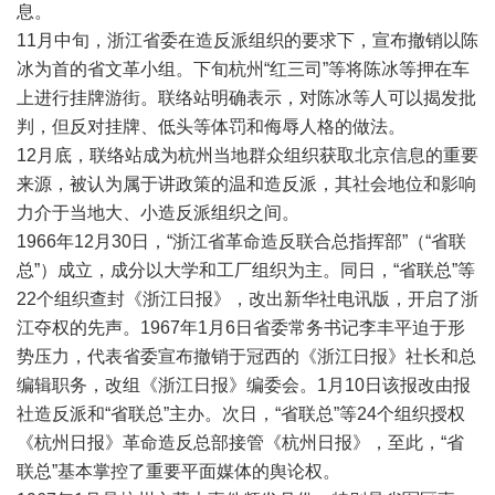
息。
11月中旬，浙江省委在造反派组织的要求下，宣布撤销以陈
冰为首的省文革小组。下旬杭州“红三司”等将陈冰等押在车
上进行挂牌游街。联络站明确表示，对陈冰等人可以揭发批
判，但反对挂牌、低头等体罚和侮辱人格的做法。
12月底，联络站成为杭州当地群众组织获取北京信息的重要
来源，被认为属于讲政策的温和造反派，其社会地位和影响
力介于当地大、小造反派组织之间。
1966年12月30日，“浙江省革命造反联合总指挥部”（“省联
总”）成立，成分以大学和工厂组织为主。同日，“省联总”等
22个组织查封《浙江日报》，改出新华社电讯版，开启了浙
江夺权的先声。1967年1月6日省委常务书记李丰平迫于形
势压力，代表省委宣布撤销于冠西的《浙江日报》社长和总
编辑职务，改组《浙江日报》编委会。1月10日该报改由报
社造反派和“省联总”主办。次日，“省联总”等24个组织授权
《杭州日报》革命造反总部接管《杭州日报》，至此，“省
联总”基本掌控了重要平面媒体的舆论权。