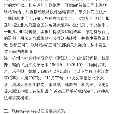
州的发行权。其空运的印刷纸型，开始由“首都三司上海联
络站”转给，后直接经铁路快件运输获取。每次我们在杭州
当地印刷成千上万份，然后在大街出售。《首都红卫兵》报
及时报道北京乃至全国的各类大道和小道消息，十分抢手，
一般几小时就售罄。卖报所得减去印刷成本，每期有数百元
的盈利，用来充当联络站的公共活动经费，并将少量盈余上
缴“首都三司”。联络站与“三司”总部的关系融洽，从未发生
过不愉快的事情。
注：杭州市社会科学研究所《浙江方志》编辑部程超、魏皓
奔主编的《浙江文革纪事 1966.5～1976.10》（顾问 罗晴
涛、乐子型、魏桥，1989年2月出版）（以下简称《浙江文
革纪事》）第20页说：“11月下旬，中央文革指使北京大
学、清华大学学生林岗、李洪顺、韩向东、蒋为民、戈更新
等来浙江串联，在杭州设立‘首都三司驻杭联络站’”，这种说
法与事实相悖。
三、联络站与中共浙江省委的关系