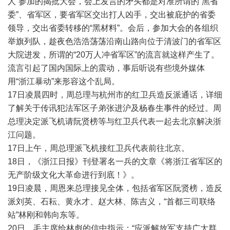
人”参加的揭批大会，会上发言的矛头都是对准所谓的“黑省
委”、省军区，要省军区交出打人凶手，交出被庇护的省委
领导，交出省委转移的“黑材料”。会后，参加大会的各组织
举旗列队，趁夜色浩浩荡荡沿南山路向位于清波门的省军区
大院进发，所谓的“20万人冲省军区”的流言就这样产生了。
流言引起了国内国际上的震动，事后听说有些境外媒体
用“浙江暴动”来形容这个乱局。
17日凌晨四时，周总理与杭州市的红卫兵造反派通话，详细
了解关于传讯犯法军区子弟张进沪及杨春生事件的经过。周
总理决定派飞机请阮贤榜等与红卫兵代表一起去北京解决浙
江问题。
17日上午，周总理派飞机接红卫兵代表前往北京。
18日，《浙江日报》刊登署名一兵的文章《将浙江省军区的
无产阶级文化大革命进行到底！》。
19日凌晨，周恩来总理接见全体，包括省军区阮贤榜，造反
派刘英、石耘、黄永才、赵大林、陈吉义，“首都三司联络
站”林刚和韩向东等。
20日，毛主席给林彪的信中指示：“应派解放军支持广大群