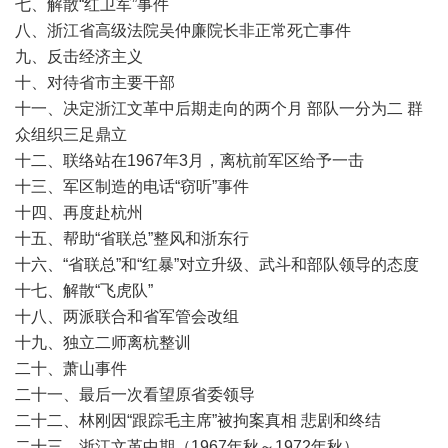
七、解散“红卫军”事件
八、浙江省高级法院吴仲廉院长非正常死亡事件
九、反击经济主义
十、对待省市主要干部
十一、决定浙江文革中后期走向的两个月 部队一分为二 群
众组织三足鼎立
十二、联络站在1967年3月，离杭前军区给予一击
十三、军区制造的电话“窃听”事件
十四、再度赴杭州
十五、帮助“省联总”整风和浙东行
十六、“省联总”和“红暴”对立升级、武斗和部队领导的态度
十七、解散“飞虎队”
十八、两派联合和省军管会改组
十九、独立二师离杭整训
二十、萧山事件
二十一、最后一次看望原省委领导
二十二、林刚因“跟踪毛主席”被拘案真相 悲剧和终结
二十三、浙江文革中期（1967年秋～1972年秋）