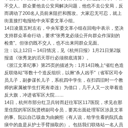
不交人。群众要他去公安局解决问题，他也不去公安局，反
而调动了200名人员前来阻拦和围攻。大家忍无可忍，就上
街直接打电报给中央军委文革小组。
14日凌晨五时左右，中央军委文革小组在回电中表示，坚决
支持群众革命行动，要求“张秀龙必须公开向群众作深刻的
检查”。但张仍既不交人，也不出来同群众见面。
注：以上12日～14日情况，见《杭州日报》1月21日第2版
报道《张秀龙的滔天罪行必须彻底清算》。
《浙江文革纪事》第25页的描述为：1月14日晚上“省红色造
反联络站”等数十个造反组织，以揪“杀人凶手”（省军区司令
员儿子，副参谋长儿子，系杭四中学生，在扫四旧时一个教
师的家属被学生打死有牵连）为借口，几千人又一次举着造
反大旗，冲进省军区大院……
14日，杭州市部分红卫兵转而赶往军区117医院，求见在那
里住院的军区阮贤榜副司令员，要其出面处理军区涉及文革
的事。阮以自己咳血为由婉拒（有人说，给学生看的阮氏血
痰中的血是从护士手臂抽取的）。包括我们联络站一名人员