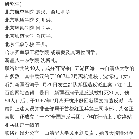
研究生）。
北京航空学院 袁汉、俞灿明等。
北京地质学院 刘开洪。
北京钢铁学院 肖学林。
北京师范大学 蒋庆平。
北京气象学校 平凡。
哈尔滨军事工程学院 杨震夏及其两位同学。
新疆八一农学院 沈博礼。
联络站共约40人，成分可谓来自五湖四海，来自清华大学的
占多数，其中袁汉约于1967年2月离杭返校，沈博礼（女）
听到新疆石河子1月26日发生部队弹压造反派血案（注：上
百度网站查得：是日，新疆石河子造反派被打死26人、伤
54人）后，于1967年2月离开杭州赶回新疆支持造反派。考
虑到上述人员并非全部属于首都红卫兵第三司令部，为名正
言顺，还成立了一个“全国造反兵团”。但在行动上，联络站
和兵团是一致的。
联络站设办公室，由清华大学戈更新负责，她每天接待外单