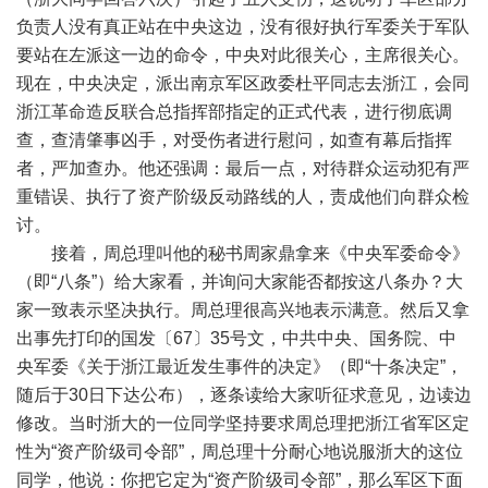
负责人没有真正站在中央这边，没有很好执行军委关于军队
要站在左派这一边的命令，中央对此很关心，主席很关心。
现在，中央决定，派出南京军区政委杜平同志去浙江，会同
浙江革命造反联合总指挥部指定的正式代表，进行彻底调
查，查清肇事凶手，对受伤者进行慰问，如查有幕后指挥
者，严加查办。他还强调：最后一点，对待群众运动犯有严
重错误、执行了资产阶级反动路线的人，责成他们向群众检
讨。
接着，周总理叫他的秘书周家鼎拿来《中央军委命令》
（即“八条”）给大家看，并询问大家能否都按这八条办？大
家一致表示坚决执行。周总理很高兴地表示满意。然后又拿
出事先打印的国发〔67〕35号文，中共中央、国务院、中
央军委《关于浙江最近发生事件的决定》（即“十条决定”，
随后于30日下达公布），逐条读给大家听征求意见，边读边
修改。当时浙大的一位同学坚持要求周总理把浙江省军区定
性为“资产阶级司令部”，周总理十分耐心地说服浙大的这位
同学，他说：你把它定为“资产阶级司令部”，那么军区下面