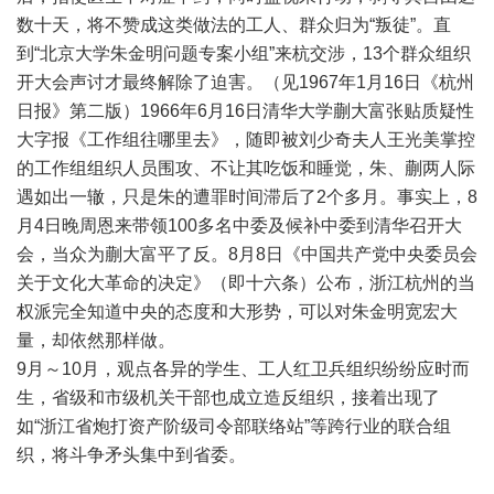
数十天，将不赞成这类做法的工人、群众归为“叛徒”。直
到“北京大学朱金明问题专案小组”来杭交涉，13个群众组织
开大会声讨才最终解除了迫害。（见1967年1月16日《杭州
日报》第二版）1966年6月16日清华大学蒯大富张贴质疑性
大字报《工作组往哪里去》，随即被刘少奇夫人王光美掌控
的工作组组织人员围攻、不让其吃饭和睡觉，朱、蒯两人际
遇如出一辙，只是朱的遭罪时间滞后了2个多月。事实上，8
月4日晚周恩来带领100多名中委及候补中委到清华召开大
会，当众为蒯大富平了反。8月8日《中国共产党中央委员会
关于文化大革命的决定》（即十六条）公布，浙江杭州的当
权派完全知道中央的态度和大形势，可以对朱金明宽宏大
量，却依然那样做。
9月～10月，观点各异的学生、工人红卫兵组织纷纷应时而
生，省级和市级机关干部也成立造反组织，接着出现了
如“浙江省炮打资产阶级司令部联络站”等跨行业的联合组
织，将斗争矛头集中到省委。