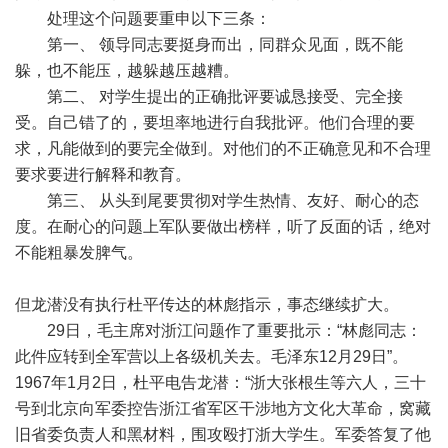
处理这个问题要重申以下三条：
第一、 领导同志要挺身而出，同群众见面，既不能
躲，也不能压，越躲越压越糟。
第二、 对学生提出的正确批评要诚恳接受、完全接
受。自己错了的，要坦率地进行自我批评。他们合理的要
求，凡能做到的要完全做到。对他们的不正确意见和不合理
要求要进行解释和教育。
第三、 从头到尾要贯彻对学生热情、友好、耐心的态
度。在耐心的问题上军队要做出榜样，听了反面的话，绝对
不能粗暴发脾气。
但龙潜没有执行杜平传达的林彪指示，事态继续扩大。
29日，毛主席对浙江问题作了重要批示：“林彪同志：
此件应转到全军营以上各级机关去。毛泽东12月29日”。
1967年1月2日，杜平电告龙潜：“浙大张根生等六人，三十
号到北京向军委控告浙江省军区干涉地方文化大革命，窝藏
旧省委负责人和黑材料，围攻殴打浙大学生。军委答复了他