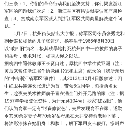
们三条：1、你们的革命行动我们坚决支持，你们揭发浙江
军区的问题我们欢迎；2、浙江军区有错误就要认真严肃检
查；3、责成南京军区派人到浙江军区共同商量解决这个问
题。”
1月7日，杭州街头贴出大字报，称军区司令员张秀龙和
副参谋长杨信的儿子张进沪、杨春生于1966年8月30日
以“破四旧”为名，极其残暴地打死杭州四中一位教师的妻子
和岳母，要求对张、杨两人绳之以法。
据杭四中退休教师王长贤口述，原杭四中学生黄亚洲（注：
黄后来曾任浙江省作协党组书记和主席）纪录的《我所亲历
的“冲击浙江省军区”事件》，其2013年10月4日版叙述：四
中红卫兵连连长张进沪为首，带领6位同学，包括两名女
生，趁夜去美术教师俞子青在涌金门外开元路的家（注：据
1957年学校登记资料，为开元路104号）抄家“破四旧”，他
们认为俞家一定有“封资修货色”，去后发现俞不在家，遂勒
令其50余岁妻子与70余岁岳母跪在天井交待俞老师下落，
将油彩涂抹在她们身上和脸上，解下军用皮带鞭打。惨叫声