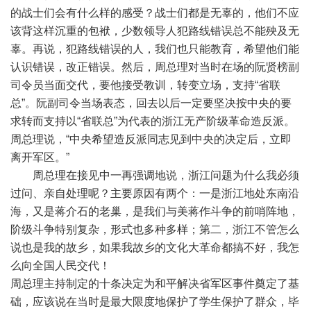
的战士们会有什么样的感受？战士们都是无辜的，他们不应
该背这样沉重的包袱，少数领导人犯路线错误总不能殃及无
辜。再说，犯路线错误的人，我们也只能教育，希望他们能
认识错误，改正错误。然后，周总理对当时在场的阮贤榜副
司令员当面交代，要他接受教训，转变立场，支持“省联
总”。阮副司令当场表态，回去以后一定要坚决按中央的要
求转而支持以“省联总”为代表的浙江无产阶级革命造反派。
周总理说，“中央希望造反派同志见到中央的决定后，立即
离开军区。”
周总理在接见中一再强调地说，浙江问题为什么我必须
过问、亲自处理呢？主要原因有两个：一是浙江地处东南沿
海，又是蒋介石的老巢，是我们与美蒋作斗争的前哨阵地，
阶级斗争特别复杂，形式也多种多样；第二，浙江不管怎么
说也是我的故乡，如果我故乡的文化大革命都搞不好，我怎
么向全国人民交代！
周总理主持制定的十条决定为和平解决省军区事件奠定了基
础，应该说在当时是最大限度地保护了学生保护了群众，毕