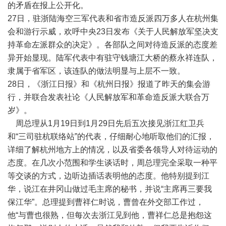
的矛盾在报上公开化。
27日，驻浙陆海空三军代表和省市造反派四万多人在杭州集
会和游行示威，欢呼中央23日发布《关于人民解放军坚决支
持革命左派群众的决定》。各部队之间对待造反派的态度差
异开始显现。陆军代表中有驻守钱塘江大桥的蔡永祥连队，
隶属于省军区，该连队的做法明显与上层不一致。
28日，《浙江日报》和《杭州日报》报道了昨天的集会游
行，并联合发表社论《人民解放军和革命造反派大联合万
岁》。
周总理从1月19日到1月29日先后五次接见浙江红卫兵
和“三司驻杭联络站”的代表，仔细耐心地听取他们的汇报，
详细了解杭州地方上的情况，以及省委各领导人对待运动的
态度。在几次小范围和学生谈话时，周总理完全采取一种平
等交谈的方式，边听边插话表明他的态度。他特别提到江
华，说江在井冈山做过毛主席的秘书，并说“主席再三要我
保江华”。总理提到曹祥仁时说，曹曾在外交部工作过，
他“与曹也很熟，但每次去浙江见到他，曹祥仁总是抱怨这