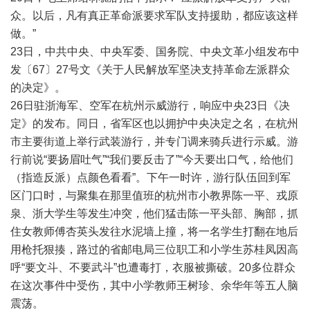
众。以后，凡有真正革命派要求军队支持援助，都应该这样
做。”
23日，中共中央、中央军委、国务院、中央文革小组发布中
发〔67〕27号文《关于人民解放军坚决支持革命左派群众
的决定》。
26日驻浙海军、空军在杭州示威游行，响应中央23日《决
定》的发布。同日，省军区也以拥护中央决定之名，在杭州
市主要街道上举行武装游行，并专门调来骑兵进行示威。游
行前说“要扬眉吐气”“我们要反击了”“今天要出口气，给他们
（指造反派）点颜色看看”。下午一时许，游行队伍回到军
区门口时，与聚集在那里值班的杭州市小教界陈一平、戎原
泉、浙大学生等发生冲突，他们猛击陈一平头部、胸部，抓
住女教师傅杏英头发往水泥墙上撞，将一名学生打翻在地后
用枪托狠揍，路过的省邮电局三位职工和小学生苏桂凤因高
呼“要文斗、不要武斗”也遭毒打，衣服被撕破。20多位群众
在这次事件中受伤，其中小学教师王树珍、余华年等五人脑
震荡。