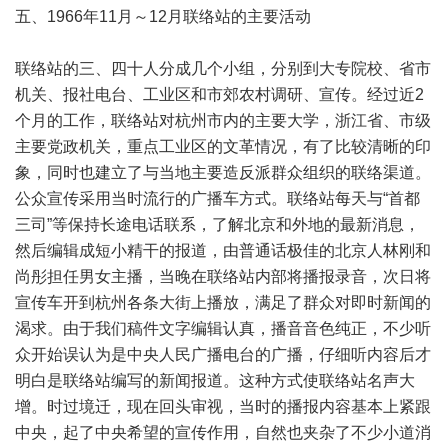
五、1966年11月～12月联络站的主要活动
联络站的三、四十人分成几个小组，分别到大专院校、省市
机关、报社电台、工业区和市郊农村调研、宣传。经过近2
个月的工作，联络站对杭州市内的主要大学，浙江省、市级
主要党政机关，重点工业区的文革情况，有了比较清晰的印
象，同时也建立了与当地主要造反派群众组织的联络渠道。
公众宣传采用当时流行的广播车方式。联络站每天与“首都
三司”等保持长途电话联系，了解北京和外地的最新消息，
然后编辑成短小精干的报道，由普通话极佳的北京人林刚和
尚彤担任男女主播，当晚在联络站内部将播报录音，次日将
宣传车开到杭州各条大街上播放，满足了群众对即时新闻的
渴求。由于我们稿件文字编辑认真，播音音色纯正，不少听
众开始误认为是中央人民广播电台的广播，仔细听内容后才
明白是联络站编写的新闻报道。这种方式使联络站名声大
增。时过境迁，现在回头审视，当时的播报内容基本上紧跟
中央，起了中央希望的宣传作用，自然也夹杂了不少小道消