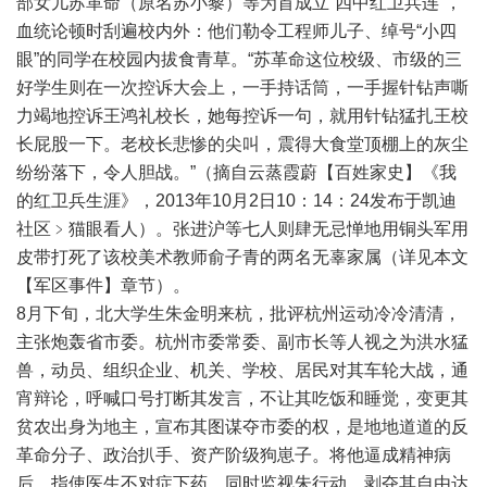
部女儿苏革命（原名苏小黎）等为首成立“四中红卫兵连”，
血统论顿时刮遍校内外：他们勒令工程师儿子、绰号“小四
眼”的同学在校园内拔食青草。“苏革命这位校级、市级的三
好学生则在一次控诉大会上，一手持话筒，一手握针钻声嘶
力竭地控诉王鸿礼校长，她每控诉一句，就用针钻猛扎王校
长屁股一下。老校长悲惨的尖叫，震得大食堂顶棚上的灰尘
纷纷落下，令人胆战。”（摘自云蒸霞蔚【百姓家史】《我
的红卫兵生涯》，2013年10月2日10：14：24发布于凯迪
社区﹥猫眼看人）。张进沪等七人则肆无忌惮地用铜头军用
皮带打死了该校美术教师俞子青的两名无辜家属（详见本文
【军区事件】章节）。
8月下旬，北大学生朱金明来杭，批评杭州运动冷冷清清，
主张炮轰省市委。杭州市委常委、副市长等人视之为洪水猛
兽，动员、组织企业、机关、学校、居民对其车轮大战，通
宵辩论，呼喊口号打断其发言，不让其吃饭和睡觉，变更其
贫农出身为地主，宣布其图谋夺市委的权，是地地道道的反
革命分子、政治扒手、资产阶级狗崽子。将他逼成精神病
后，指使医生不对症下药，同时监视朱行动，剥夺其自由达