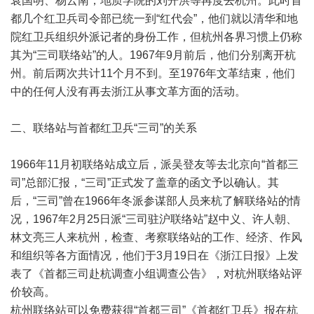
袁国明、杨云南，地质学院的刘开洪等再度去杭州。此时首
都几个红卫兵司令部已统一到“红代会”，他们就以清华和地
院红卫兵组织外派记者的身份工作，但杭州各界习惯上仍称
其为“三司联络站”的人。1967年9月前后，他们分别离开杭
州。前后两次共计11个月不到。至1976年文革结束，他们
中的任何人没有再去浙江从事文革方面的活动。
二、联络站与首都红卫兵“三司”的关系
1966年11月初联络站成立后，派吴登友等去北京向“首都三
司”总部汇报，“三司”正式发了盖章的函文予以确认。其
后，“三司”曾在1966年冬派参谋部人员来杭了解联络站的情
况，1967年2月25日派“三司驻沪联络站”赵中义、许人朝、
林文亮三人来杭州，检查、考察联络站的工作、经济、作风
和组织等各方面情况，他们于3月19日在《浙江日报》上发
表了《首都三司赴杭调查小组调查公告》，对杭州联络站评
价较高。
杭州联络站可以免费获得“首都三司”《首都红卫兵》报在杭