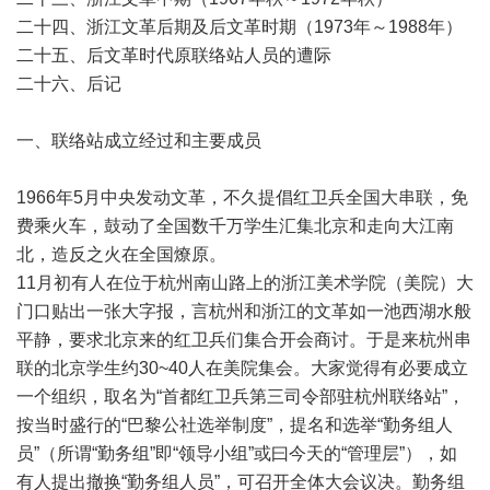
二十四、浙江文革后期及后文革时期（1973年～1988年）
二十五、后文革时代原联络站人员的遭际
二十六、后记
一、联络站成立经过和主要成员
1966年5月中央发动文革，不久提倡红卫兵全国大串联，免
费乘火车，鼓动了全国数千万学生汇集北京和走向大江南
北，造反之火在全国燎原。
11月初有人在位于杭州南山路上的浙江美术学院（美院）大
门口贴出一张大字报，言杭州和浙江的文革如一池西湖水般
平静，要求北京来的红卫兵们集合开会商讨。于是来杭州串
联的北京学生约30~40人在美院集会。大家觉得有必要成立
一个组织，取名为“首都红卫兵第三司令部驻杭州联络站”，
按当时盛行的“巴黎公社选举制度”，提名和选举“勤务组人
员”（所谓“勤务组”即“领导小组”或曰今天的“管理层”），如
有人提出撤换“勤务组人员”，可召开全体大会议决。勤务组