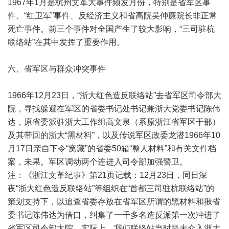
1967年1月是杭州文革大事件频发月份，特别是省军区事
件、“红卫军”事件、反经济主义和省高院吴仲廉院长非正常
死亡事件。前三个事件对全国产生了较大影响，“三司驻杭
联络站”在其中发挥了重要作用。
六、省军区与群众冲突事件
1966年12月23日，“浙大红色造反联络站”去省军区司令部大
院，寻找躲避在军区的省委书记处书记兼浙大党委书记陈伟
达，原省委派驻浙大工作组高文泉（系原浙江省军区干部）
及其带回的浙大“黑材料”，以及传说军区政委龙潜1966年10
月17日亲自下令“窝藏”的省委50箱“整人材料”和有关文件档
案，未果。军区调动两个连进入司令部加强警卫。
注：《浙江文革纪事》第21页记载：12月23日，同日深
夜“浙大红色造反联络站”等组织在“首都三司驻杭联络站”的
策划支持下，以追查省委存放在省军区所谓的黑材料和揪省
委书记陈伟达为借口，纠集了一千多名造反派第一次冲进了
省军区司令部大院。实际上，我们联络站当时尚未介入浙大