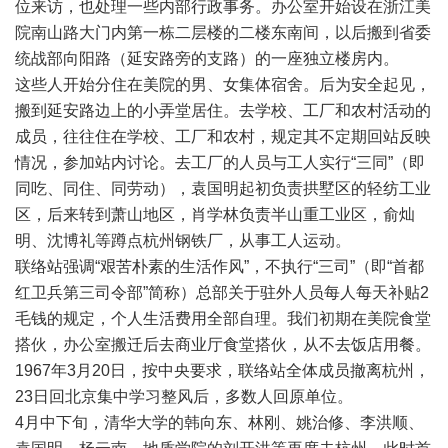
位来访，也处理一些内部行政事务。办公室开始设在浙江美
院南山路大门内第一栋二层楼的二楼东南间，以后搬到省委
统战部向阳路（延安路旁的支路）的一座独立楼房内。
这些人开始分住在美院的男、女集体宿舍。后为安全起见，
搬到延安路边上的小弄堂居住。去学校、工厂和农村活动的
成员，往往住在学校、工厂和农村，规定其不定期回站反映
情况，参加站内讨论。去工厂的人员与工人实行“三同”（即
同吃、同住、同劳动），袁国明起初负责拱墅区的轻纺工业
区，后来转到萧山地区，肖学林负责半山重工业区，俞灿
明、沈博礼等蹲点杭州钢铁厂，从事工人运动。
联络站强调“艰苦朴素的生活作风”，不执行“三司”（即“首都
红卫兵第三司令部”简称）总部关于驻外人员每人每天补贴2
毛钱的规定，个人生活费用全部自理。我们初期在美院食堂
搭伙，办公室搬迁后去商业厅食堂搭伙，从不去饭店用餐。
1967年3月20日，按中央要求，联络站全体成员撤离杭州，
23日回北京集中学习整风后，多数人回原单位。
4月中下旬，清华大学的韩向东、林刚、姚治修、李洪顺、