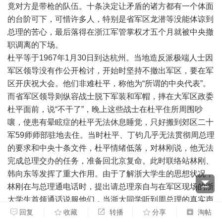
竟对方是带枪的队伍。十条决定让矛盾的诸方都有一个体面
的台阶可下，可惜许多人，特别是省军区龙潜等没能体谅到
总理的苦心，最后落得在浙江军管掌权才五个月就被中央撤
职调离的下场。
杜平等于1967年1月30日到达杭州。当地造反派极端人士因
军区领导没有作公开检讨，开始时坚持不撤出军区，要在军
区开庆祝大会。他们非难杜平，称他为“所谓的中央代表”。
而省军区领导则纵容战士脱下军装和军帽，摔在大军区政委
杜平面前，说“不干了”，晚上这些战士在杜平住所周围吵
嚷，使患有晕眩症的杜平无法休息睡觉，只好搬到郊区二十
军59师师部驻地去住。当时杜平、丁钧几乎无法贯彻周总理
的要求和中央十条文件，杜平情绪低落，对林刚说，他无法
完成总理交办的任务，准备回北京复命。此时联络站林刚、
韩向东等发挥了重大作用。由于了解浙大学生的思想状况，
林刚在与总理通电话时，提出请总理亲自与在军区现场的浙
大学生首领通话说服他们，当浙大同学听到周总理的真实声
音，要求其顾全大局从军区大院撤走时，他们折服于周总理
回复
收藏
转播
分享
淘帖