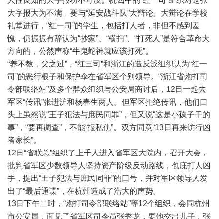
人性良知的大字报功不可没。杭四中的“红一司”组织对这张
大字报大为不满，要与“延安战斗队”大辩论。大辩论在学校
礼堂进行，“红一司”的学生，包括打人者，非但不感到羞
愧，仍振振有辞认为“抄家”、“横扫”、“打死人”是符合革命大
方向的，公然声称“牛鬼蛇神就应该打死”。
“养不教，父之过”，“红三司”和浙江的造反派组织认为“红一
司”的恶行根子和保护伞在省军区个别领导。“浙江省炮打司
令部联络站”及多个群众组织与公安局商讨后，12日一起去
军区“传讯”张进沪和杨春生两人。但军区拒绝传讯，他们口
头上虽然说“王子犯法与庶民同罪”，但又说“这是小孩子干的
事”，“要再调查”，不能“报私仇”。双方同意“13日再来访行凶
者家长”。
12日“省联总”组织了上千人进入省军区大院内，召开大会，
批判省军区少数领导人坚持资产阶级反动路线，包庇打人凶
手，提出“王子犯法与庶民同罪”的口号，并对军区领导人发
出了“最后通谍”，在杭州造成了浩大的声势。
13日下午二时，“炮打司令部联络站”等12个组织，会同杭州
市公安局，面见了省军区司令员张秀龙，要他交出儿子，张