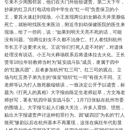
引来不少周围邻居，他们在大门外纷纷谴责。第二天下午，
抄家的红卫兵打电话给四中学生在“红一司”负责保卫的小
王，要其火速赶到现场。小王发现两位妇女躺在天井里濒临
死亡，就吩咐找医生来医治，附近市妇幼保健医院的医生来
现场，给了一些药，说：“如果到明天天亮不死的话，可能
没有问题。”但两位妇女不久都不治身亡。打人者找到杭州
市长王子达要求火化。王说“你们打死人是不对的”，对遗体
处理没有说话。小王与火葬场联系后将遗体拉去火化。王长
贤等18位年轻教师当时为“延安战斗队”成员，隶属于四中
的“红旗兵团”，后者参加杭州“红三司”。红三司的观点、立
场与红五类子弟为主的“保皇”组织“红一司”有很大不同。王
老师等认为打人致死极端错误，一致决定公开予以谴责，标
题为《打死人的真相》大字报由陈定生老师起草，方文海老
师抄写，署名“杭四中延安战斗队”，1月7日张贴在杭州市委
的围墙上。大字报引起人们极大关注，许多人震惊、愤怒，
贴出大字报谴责声讨这种犯罪行为。因“破四旧”为名的“打人
致死”惨剧以后在杭州基本不再重现，这张在疯狂年代彰显