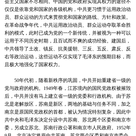
会主义国家不尽相同。中国的党和政府实现其权力的途径不
仅仅是依靠党和国家的各级机构，中共更习惯于运用政治动
员、群众运动的方式来贯彻党和国家的路线、方针和政策。
在革命战争年代，中共运用政治动员、群众运动夺取革命胜
利的模式，此时已成为党的一个新传统，并被视为一种可以
运用于不同历史时期，且百试而不爽的成功经验。建国后，
中共领导了土改、镇反、抗美援朝、三反、五反、肃反、反
右等政治运动，这些运动不仅实现了毛泽东的预期目标，而
且极大地强化了国家权力。
50年代初，随着新秩序的巩固，中共开始重建省一级的
党与政府的机构。1949年春，江苏境内的国民党政权被摧毁
后，中共并没有马上建立省一级的党委和行政机构。由于苏
北是老解放区，苏南是新区，两地的基础与任务不同，加之
南京是原国民党政权的首都，被认为情况特别复杂，因此中
共中央和毛泽东决定分设中共苏南、苏北两个区委和南京巿
委，另成立苏北、苏南行政公署和南京巿人民政府。1952年
9月，北京决定将原中共苏南、苏北两个区委和南京巿委合