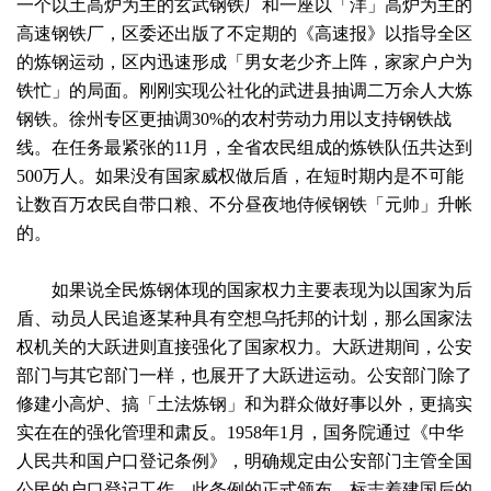
一个以土高炉为主的玄武钢铁厂和一座以「洋」高炉为主的
高速钢铁厂，区委还出版了不定期的《高速报》以指导全区
的炼钢运动，区内迅速形成「男女老少齐上阵，家家户户为
铁忙」的局面。刚刚实现公社化的武进县抽调二万余人大炼
钢铁。徐州专区更抽调30%的农村劳动力用以支持钢铁战
线。在任务最紧张的11月，全省农民组成的炼铁队伍共达到
500万人。如果没有国家威权做后盾，在短时期内是不可能
让数百万农民自带口粮、不分昼夜地侍候钢铁「元帅」升帐
的。
如果说全民炼钢体现的国家权力主要表现为以国家为后
盾、动员人民追逐某种具有空想乌托邦的计划，那么国家法
权机关的大跃进则直接强化了国家权力。大跃进期间，公安
部门与其它部门一样，也展开了大跃进运动。公安部门除了
修建小高炉、搞「土法炼钢」和为群众做好事以外，更搞实
实在在的强化管理和肃反。1958年1月，国务院通过《中华
人民共和国户口登记条例》，明确规定由公安部门主管全国
公民的户口登记工作。此条例的正式颁布，标志着建国后的