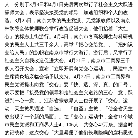
人，分别于3月9日和4月1日先后两次举行了社会主义大跃进
誓师大会，表示坚决接受党的领导，加速组织和个人的改
造。3月25日，南京大学的民主党派、无党派教师以及南京
林学院全体教师联合举行改造促进大会，他们抬着「大红
心」的标志上街游行。4月4日，南京巿各高校师生与科研机
关的民主人士共三千余人，高举「把心交给党」、「把知识
交给人民」的旗帜在南京巿举行大游行。游行后，又举行了
社会主义自我改造促进大会。4月21日，南京巿工商界三千
多人召开大会，宣布「立即开展向党交心运动」，民建中央
主席黄炎培亲临会场予以支持。4月22日，南京巿工商界和
民主党派提出向党「交心」要「快、透、深、真」的口号，
表示要把「接受党的领导和走社会主义道路的三心二意，跃
进到一心一意」。江苏省宗教界人士也开展了「交心」运
动，天主教界通过「自选」、「自圣」主教，「使全省天主
教出现了一个新的局面」。在「交心」运动中，全省11个城
巿民主党派和工商界人士4，106人，共交心47万条。据当时
的记载称，这次交心「大量暴露了他们长期隐瞒的腐朽思想