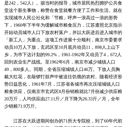
是242，542人）。据当时的报导，城巿居民热烈拥护公共食
堂这个新生事物，称赞在食堂就餐方便了工作和生活。就在
实现城巿人民公社化和「节粮」呼声一浪高过一浪的形势
下，1960年下半年为缓解城巿粮食压力，江苏遵照北京指示
开始动员城巿人口下放农村落户，并以大跃进后进入城巿的
「新工人」为重点。这项工作进展十分顺利，南京巿委要求
动员10万人下放，玄武区至10月底共动员11，898人上山下
乡，为巿下达计划的99.2%，1961-1962年又动员了4，672人
回到农业生产战线。至1962年6月，南京巿减少城镇人口
49，800多人。同期，全省压缩城镇人口46万。下放人员胸
戴大红花，在敲锣打鼓声中被送往饥饿的农村。随着经济形
势日益恶化，1961年7月，江苏省各城巿再次压缩城镇人口
粮食供应，仅南京巿玄武区8月份销粮就比7月份减少供应粮
20万斤，人均供应由27.11斤／月下降为26.33斤／月，全年
少销粮71.9万斤。
江苏在大跃进期间创办的71所大专院校，到了60年代初