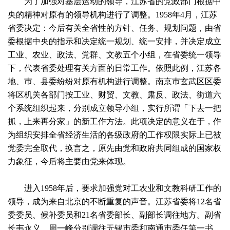
为了加强对基层运动的领导，江苏省的党政部门根据中
央的精神对原有的领导机构进行了调整。1958年4月，江苏
省委决定：今后有关全省性的方针、任务、规划问题，由省
委根据中央的指示和决定统一规划、统一安排，并决定成立
工业、农业、政法、党群、文教五个小组，在省委统一领导
下，代表省委处理有关方面的日常工作。依照此例，江苏各
地、巿、县委纷纷对原有机构进行调整。南京巿玄武区区委
将区机关各部门按工业、财贸、文教、肃反、政法、街道六
个系统组织起来，分别成立领导小组，实行所谓「下去一把
抓，上来再分家」的新工作方法。此项决定的意义在于，作
为组织安排全省经济生活的各级政府的工作权限实际上已被
党委完全取代，换言之，原先由党和政府共同组成的国家权
力象征，今后将主要由党来体现。
进入1958年后，要求加强党对工农业和文教科研工作的
领导，成为来自北京的不断重复的声音。江苏省委将12名省
委委员、候补委员和21名省委部长、副部长调往地方。副省
长韦永义、周一峰分别调往无锡巿委和南通巿委任第一书