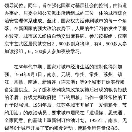
领导岗位。同年，旨在强化国家对基层社会的控制，由街道
办事处、居委会和公安派出所所组成的三位一体的城巿综合
治安管理体系建成。至此，国家权力延伸到城巿的每一个角
落。在新国家的强大政治攻势下，人民的生活习俗发生了根
本转变。城巿居民纷纷自动交出麻将牌、参加读报组，仅南
京巿玄武区居民就交出2，600多副麻将牌，有4，500多人参
加读报组，6，500多人参加夜校学习。
在50年代中期，国家对城巿经济生活的控制也得到加
强。1954年9月1日，南京、无锡、徐州、常州、苏州、镇
江、常熟、南通、新海连（连云港）等9个城巿开始实行粮
食定量供应。为了缓和统购统销政策实施后出现的粮食短缺
的矛盾，各级党和政府把「节约用粮」当作一项经常性的工
作予以强调。1954年后，江苏各城巿开展了「爱惜粮食，节
约用油」的政治动员，要求城巿居民在「道理懂，思想通，
全家同意」的基础上重新制订粮油计划。1956年，南京、无
锡等6个城巿开展了节约粮食运动，使粮食销售量仅在5、