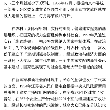
6、7三个月就减少了3万吨。1956年12月，根据南京巿委统
一部署，各区委又成立节粮领导小组，仅南京巿玄武区就在
以人定量的基础上，每月再节粮15万斤。
在农村：废除保甲制，实行村组制，普遍建立起党的基
层组织，把国家的权力全面延伸到乡村社会。1953年又通过
实行「统购统销」，初步将农民纳入国家控制体系。在政治
层面，为了体现新国家的阶级性质，对农村中的地主、富农
份子建立了「定期训诫会议制度」。经过政治与经济方面的
一系列巨大变动，50年代中期，一个由国家支配的新社会已
基本建成，国家已实现了对社会生活绝大部分领域的控制。
在新国家和新社会的环境中，民众的意识也发生了根本
的改变。1954年江苏省人民广播电台根据中央人民政府新闻
总署关于建立广播收听网的决定，在全省272个区建立了收
音站，在363个农业生产合作社和201个互助组里建立了收听
组。经过长期密集性的思想灌输，城乡大众已能充分认识代