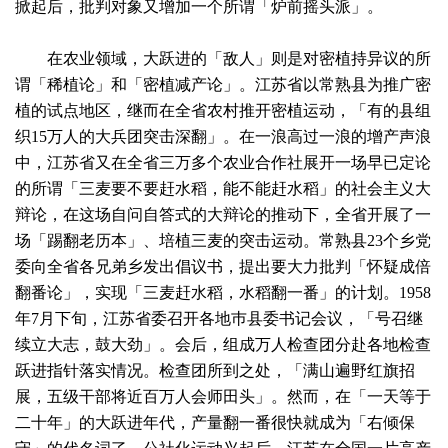
掀起后，批判对象又增加一个所谓「炉前摇头派」。
在农业领域，大跃进的「敌人」则是对密植持异议的所
谓「稀植论」和「密植减产论」。江苏省以常熟县为推广密
植的试点地区，继而在全省农村推开密植运动，「有的县组
织15万人的大兵团突击深翻」。在一浪高过一浪的增产声浪
中，江苏省又在全省三万多个农业合作社展开一场早已定论
的所谓「三麦要不要赶水稻，能不能赶水稻」的社会主义大
辩论，在这场自问自答式的大辩论的推动下，全省开展了一
场「踢翻老历本」、培植三麦的突击运动。常熟县23个乡党
委向全省各兄弟乡发出倡议书，提出要大力批判「怀疑成倍
翻番论」，实现「三麦赶水稻，水稻翻一番」的计划。1958
年7月下旬，江苏省委召开各地巿县委书记会议，「号召继
续立大志，鼓大劲」。会后，组成万人检查团分赴各地检查
跃进指针落实情况。检查团所到之处，「满山遍野红旗招
展，五级干部将近百万人会师田头」。然而，在「一天等于
二十年」的大跃进年代，产量翻一番很快就成为「右倾保