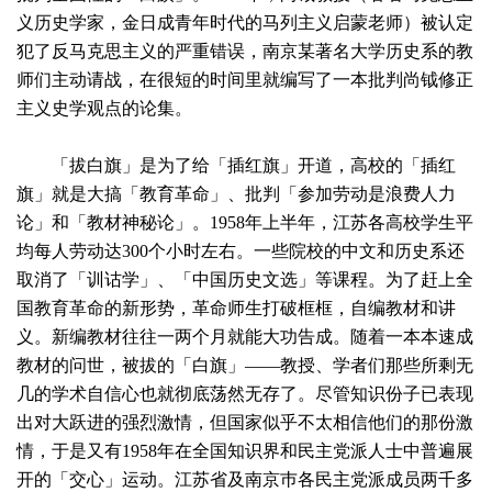
义历史学家，金日成青年时代的马列主义启蒙老师）被认定
犯了反马克思主义的严重错误，南京某著名大学历史系的教
师们主动请战，在很短的时间里就编写了一本批判尚钺修正
主义史学观点的论集。
「拔白旗」是为了给「插红旗」开道，高校的「插红
旗」就是大搞「教育革命」、批判「参加劳动是浪费人力
论」和「教材神秘论」。1958年上半年，江苏各高校学生平
均每人劳动达300个小时左右。一些院校的中文和历史系还
取消了「训诂学」、「中国历史文选」等课程。为了赶上全
国教育革命的新形势，革命师生打破框框，自编教材和讲
义。新编教材往往一两个月就能大功告成。随着一本本速成
教材的问世，被拔的「白旗」——教授、学者们那些所剩无
几的学术自信心也就彻底荡然无存了。尽管知识份子已表现
出对大跃进的强烈激情，但国家似乎不太相信他们的那份激
情，于是又有1958年在全国知识界和民主党派人士中普遍展
开的「交心」运动。江苏省及南京巿各民主党派成员两千多