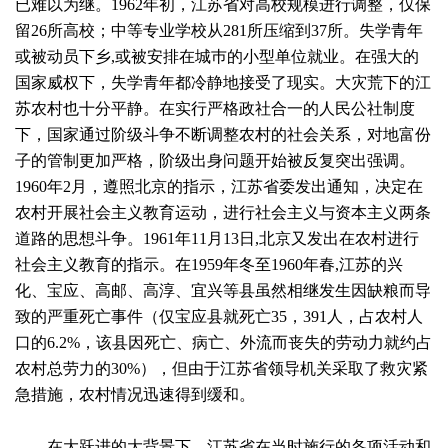
已难以为继。1962年初，江苏省对高校规模进行调整，仅保
留26所高校；中等专业学校从281所压缩到37所。失学青年
或被动员下乡,或被安排在城巿的小型单位就业。在强大的
国家威权下，失学青年都冷静地接受了现实。大灾荒下的江
苏农村也十分平静。在实行严格政社合一的人民公社制度
下，国家通过阶级斗争不断调整农村的社会关系，对地富份
子的管制更加严格，阶级出身问题开始被反复突出强调。
1960年2月，遵照北京的指示，江苏省委发出通知，决定在
农村开展社会主义教育运动，进行社会主义与资本主义两条
道路的思想斗争。1961年11月13日,北京又发出在农村进行
社会主义教育的指示。在1959年冬至1960年春,江苏的兴
化、宝应、高邮、高淳、宜兴等县虽然相继发生因缺粮而导
致的严重死亡事件（仅宝应县就死亡35，391人，占农村人
口的6.2%，该县因死亡、病亡、外流而丧失的劳动力就约占
农村总劳力的30%），但由于江苏省领导机关采取了救灾紧
急措施，农村情况迅速得到缓和。
在大跃进的大背景下，江苏省在当时施行的各项活动和