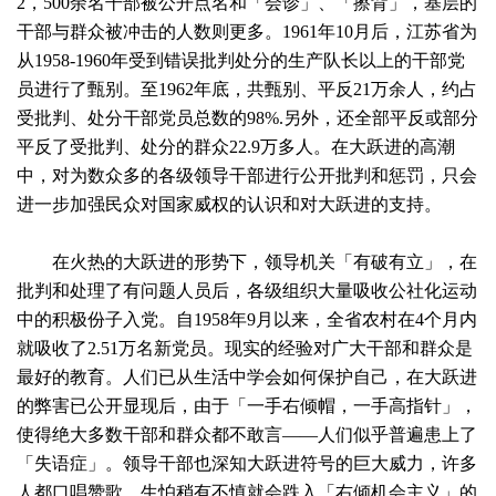
2，500余名干部被公开点名和「会诊」、「擦背」，基层的
干部与群众被冲击的人数则更多。1961年10月后，江苏省为
从1958-1960年受到错误批判处分的生产队长以上的干部党
员进行了甄别。至1962年底，共甄别、平反21万余人，约占
受批判、处分干部党员总数的98%.另外，还全部平反或部分
平反了受批判、处分的群众22.9万多人。在大跃进的高潮
中，对为数众多的各级领导干部进行公开批判和惩罚，只会
进一步加强民众对国家威权的认识和对大跃进的支持。
在火热的大跃进的形势下，领导机关「有破有立」，在
批判和处理了有问题人员后，各级组织大量吸收公社化运动
中的积极份子入党。自1958年9月以来，全省农村在4个月内
就吸收了2.51万名新党员。现实的经验对广大干部和群众是
最好的教育。人们已从生活中学会如何保护自己，在大跃进
的弊害已公开显现后，由于「一手右倾帽，一手高指针」，
使得绝大多数干部和群众都不敢言——人们似乎普遍患上了
「失语症」。领导干部也深知大跃进符号的巨大威力，许多
人都口唱赞歌，生怕稍有不慎就会跌入「右倾机会主义」的