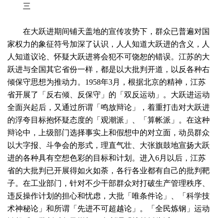
三
在大跃进期间铺天盖地的宣传攻势下，群众已普遍对国
家权力的象征符号加深了认识，人人知道大跃进的含义，人
人知道议论、怀疑大跃进将会犯不可饶恕的错误。江苏的大
跃进与全国其它省份一样，都是以大批判开道，以反各种右
倾保守思想为推动力。1958年3月，根据北京的精神，江苏
省开展了「反右倾、反保守」的「双反运动」。大跃进运动
全面兴起后，又通过所谓「鸣放辩论」，着重打击对大跃进
的浮夸目标抱怀疑态度的「观潮派」、「算帐派」。在这种
辩论中，上级部门选择事实上和假想中的对立面，动员群众
以大字报、斗争会的形式，理直气壮、大张旗鼓地宣扬大跃
进的各种具有空想色彩的目标和计划。进入6月以后，江苏
省的大批判已开展得如火如荼，各行各业都有自己的批判靶
子。在工业部门，针对不少干部群众对打破生产管理秩序、
违反操作计划的担心和忧虑，大批「唯条件论」、「科学技
术神秘论」和所谓「先进不可超越论」。「全民炼钢」运动