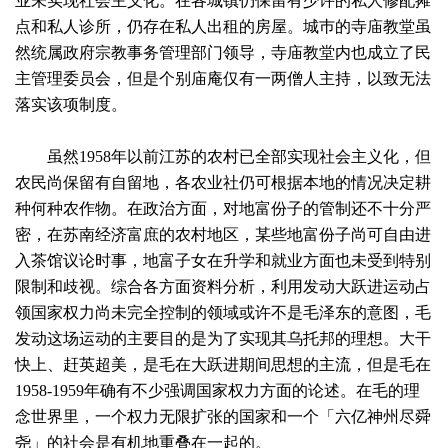
业未实现社会主义化。在各城镇仍保留有少许的私人修配摊
点和私人诊所，仍存在私人出租的房屋。城巿的寺庙教堂虽
然统属政府宗教事务管理部门领导，寺庙教堂内也成立了民
主管理委员会，但是个别庙庵仅有一两僧人主持，以致无法
落实该项制度。
虽然1958年以前江苏的农村已全部实现社会主义化，但
农民尚保留有自留地，各农业社仍可根据本地的情况决定耕
种何种农作物。在政治方面，对地富份子的管制还不十分严
密，在苏南经济富庶的农村地区，某些地富份子尚可自由进
入茶馆议论时事，地富子女在升学和就业方面也未受到特别
限制和歧视。综合各方面资料分析，利用发动大跃进运动占
领国家权力尚未完全控制的领域或许不是毛泽东的意图，毛
发动这场运动的主要目的是为了实现其乌托邦的理想。大干
快上、赶英超美，是毛在大跃进期间思想的主流，但是毛在
1958-1959年确有不少强调国家权力方面的论述。在毛的理
念世界里，一个权力无限扩张的国家和一个「六亿神州尽舜
尧」的社会是有机地重叠在一起的。