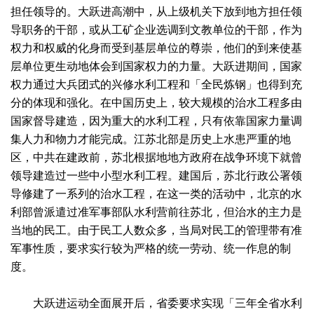
担任领导的。大跃进高潮中，从上级机关下放到地方担任领
导职务的干部，或从工矿企业选调到文教单位的干部，作为
权力和权威的化身而受到基层单位的尊崇，他们的到来使基
层单位更生动地体会到国家权力的力量。大跃进期间，国家
权力通过大兵团式的兴修水利工程和「全民炼钢」也得到充
分的体现和强化。在中国历史上，较大规模的治水工程多由
国家督导建造，因为重大的水利工程，只有依靠国家力量调
集人力和物力才能完成。江苏北部是历史上水患严重的地
区，中共在建政前，苏北根据地地方政府在战争环境下就曾
领导建造过一些中小型水利工程。建国后，苏北行政公署领
导修建了一系列的治水工程，在这一类的活动中，北京的水
利部曾派遣过准军事部队水利营前往苏北，但治水的主力是
当地的民工。由于民工人数众多，当局对民工的管理带有准
军事性质，要求实行较为严格的统一劳动、统一作息的制
度。
大跃进运动全面展开后，省委要求实现「三年全省水利