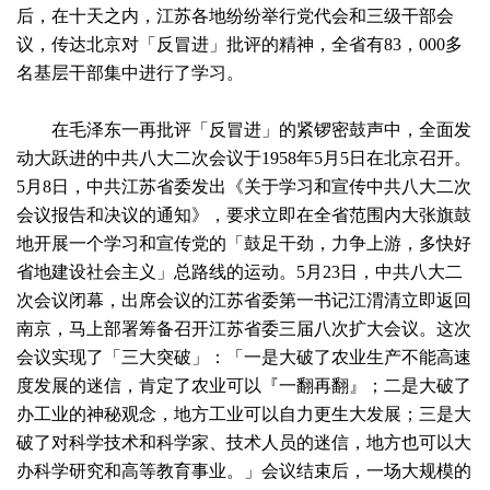
后，在十天之内，江苏各地纷纷举行党代会和三级干部会
议，传达北京对「反冒进」批评的精神，全省有83，000多
名基层干部集中进行了学习。
在毛泽东一再批评「反冒进」的紧锣密鼓声中，全面发
动大跃进的中共八大二次会议于1958年5月5日在北京召开。
5月8日，中共江苏省委发出《关于学习和宣传中共八大二次
会议报告和决议的通知》，要求立即在全省范围内大张旗鼓
地开展一个学习和宣传党的「鼓足干劲，力争上游，多快好
省地建设社会主义」总路线的运动。5月23日，中共八大二
次会议闭幕，出席会议的江苏省委第一书记江渭清立即返回
南京，马上部署筹备召开江苏省委三届八次扩大会议。这次
会议实现了「三大突破」：「一是大破了农业生产不能高速
度发展的迷信，肯定了农业可以『一翻再翻』；二是大破了
办工业的神秘观念，地方工业可以自力更生大发展；三是大
破了对科学技术和科学家、技术人员的迷信，地方也可以大
办科学研究和高等教育事业。」会议结束后，一场大规模的