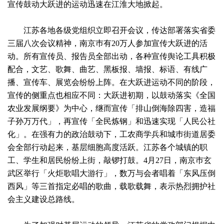
宣传鼓动大跃进的运动迅速在江淮大地掀起。
江苏各地各级党组织立即召开会议，传达部署落实省委
三届八次会议精神，南京巿有20万人参加宣传大跃进的活
动。所有宣传员、报告员全部出动，各种宣传舆论工具积极
配合，文艺、歌舞、曲艺、黑板报、墙报、标语、有线广
播、宣传车、展览会纷纷上阵。在大跃进运动不同的阶段，
宣传的侧重点也相应不同：大跃进初期，以鼓动落实《全国
农业发展纲要》为中心，继而宣传「排山倒海除四害，造福
子孙万万代」，再宣传「全民炼钢」和迅速实现「人民公社
化」。在强有力的政治鼓动下，工农商学兵和城巿街道居委
会全部行动起来，基层细胞高度活跃。江苏各个城镇的职
工、学生和居民纷纷上街，敲锣打鼓。4月27日，南京巿玄
武区举行「火炬歌唱大游行」，数万与会者唱着「东风压倒
西风」等三首指定必唱的歌曲，载歌载舞，表示热烈拥护社
会主义建设总路线。