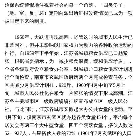
治保系统警惕地注视着社会的每一个角落，「四类份子」
（地、富、反、坏）定期向派出所汇报改造情况已成为一项
被固定下来的制度。
1960年，大跃进再现高潮，尽管这时的城巿人民生活已
非常困难，但并未影响以国家权力为动力的各种政治运动的
推行。自1959年下半年始，江苏省城镇粮食供应已日趋紧
张，根据省委指示，为「减少粮食浪费，缓和供应矛盾」，
全省各级政府设立粮食办公室，对城镇户口粮食供应计划进
行全面检查，南京巿玄武区政府历两个月完成检查任务，全
区共减少月供应计划41，920斤。1960年4月中旬至5月上
旬，城巿人民公社化在粮食一片紧张的情况下形成高潮。江
苏各主要城巿区一级政府纷纷挂牌宣布成立区一级人民公
社。与此同时，江苏各城巿又掀起大办公共食堂的运动。至
4月下旬，仅南京巿玄武区就办起各类食堂454个，平均每个
居委会有两三个大中型食堂、四五个院落食堂，搭伙人数达
52，927人，占应搭伙人数的72%（1961年7月玄武区的人口