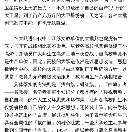
守」的代名词了。公社化运动兴起后，江苏在全国一片高产
卫星纷纷上天的压力下，不久也放出了自己的亩产2万斤的
大卫星。到了亩产几万斤的大卫星纷纷上天之际，各种大批
判已欲罢不能，再也无法降温。
在大跃进年代中，江苏文教单位的大批判也虎虎有生
气，与其它战线相比毫不逊色。尽管各高校也普遍修建了小
高炉，并动员广大师生在高炉工地日夜奋战，但高校毕竟不
是生产单位，因此，高校的大跃进依然是以思想改造、思想
批判为中心。高校的大跃进早由北京制订了明确的方针，这
就是「教育为无产阶级政治服务，教育与生产劳动相结合」
——具体落实的方法则是「拔白旗，树红旗」。「白旗」者
——名教授、名学者和每个知识分子都具有的「轻视劳动，
自私自利」的个人主义坏思想和坏作风。江苏各高校师生不
仅纷纷检查自己的个人主义坏思想，还轻装上阵，向被学校
领导挑选出的「白旗」展开批判斗争。为了表示革命师生已
具有全局性的「拔白旗」的雄心壮志，一些大学还主动参与
批判全国性的「白旗」。1958年，尚钺教授（著名马克思主