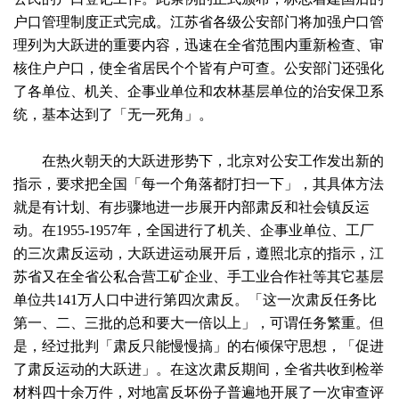
户口管理制度正式完成。江苏省各级公安部门将加强户口管
理列为大跃进的重要内容，迅速在全省范围内重新检查、审
核住户户口，使全省居民个个皆有户可查。公安部门还强化
了各单位、机关、企事业单位和农林基层单位的治安保卫系
统，基本达到了「无一死角」。
在热火朝天的大跃进形势下，北京对公安工作发出新的
指示，要求把全国「每一个角落都打扫一下」，其具体方法
就是有计划、有步骤地进一步展开内部肃反和社会镇反运
动。在1955-1957年，全国进行了机关、企事业单位、工厂
的三次肃反运动，大跃进运动展开后，遵照北京的指示，江
苏省又在全省公私合营工矿企业、手工业合作社等其它基层
单位共141万人口中进行第四次肃反。「这一次肃反任务比
第一、二、三批的总和要大一倍以上」，可谓任务繁重。但
是，经过批判「肃反只能慢慢搞」的右倾保守思想，「促进
了肃反运动的大跃进」。在这次肃反期间，全省共收到检举
材料四十余万件，对地富反坏份子普遍地开展了一次审查评