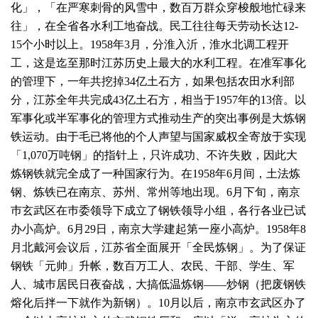
化」，「在严寒刺骨的风雪中，数百万群众穿梭般地忙碌来
往」，在全省各水利工地奋战。民工往往每天劳动长达12-
15个小时以上。1958年3月，分淮入沂，淮水北调工程开
工，这是迄至那时江苏历史上最大的水利工程。在准军事化
的管理下，一年共挖掉34亿土石方，如果包括农田水利部
分，江苏全年共完成43亿土石方，相当于1957年的13倍。以
军事化或半军事化的管理方式推动生产的突出事例是大炼钢
铁运动。由于毛已将他的个人声望与国家威权全寄放于实现
「1,070万吨钢」的指针上，只许成功、不许失败，因此大
炼钢铁就完全成了一种国家行为。在1958年6月间，土法炼
钢、炼铁已在南京、苏州、常州等地出现。6月下旬，南京
巿玄武区在巿委领导下成立了钢铁领导小组，各行各业已试
办小高炉。6月29日，南京大学建起第一座小高炉。1958年8
月北戴河会议后，江苏省全面展开「全民炼钢」。为了保证
钢铁「元帅」升帐，数百万工人、农民、干部、学生、军
人、城巿居民日夜奋战，大搞低温炼钢——炒钢（把废钢铁
熔化后拌一下就作为新钢）。10月以后，南京巿玄武区办了