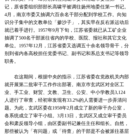
记，原省委组织部部长高啸平被调往扬州地委任第一书记。
4月，南京巿委又抽调六百余名干部分配到学校工作。向知
识分子集中的文教单位「掺沙子」，其实早在反右派运动后
就已着手进行。1957年9月下旬，江苏省委就已从工矿企业
抽调了500名干部派往省内的学校、医院、报社和其它文化
单位。1957年12月，江苏省委又选调五十余名领导骨干，分
别到省内各高校担任党委书记、副书记和系总支书记等领导
职务。
在这期间，根据中央的指示，江苏省委在党政机关内部
就开展第二批审干工作作出部署。南京巿玄武区对全区工
业、手工业、财贸、文教、卫生、公安、中小学教员3,124
人进行了审查，经初审发现有33.2%的人需要进一步弄清问
题。为此，玄武区委在1958年2月成立了新的审干办公室，
各系统成立了审干小组。3月13日，玄武区又成立审干委员
会和肃反领导小组，由区委副书记兼任主任和组长。自然，
那些被认为「有问题」或「待查」的干部是不会被派往基层