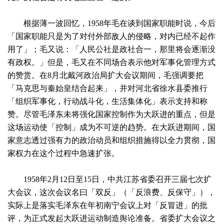
根据薄一波回忆，1958年毛在谈到国家职能时说，今后
「国家职能只是为了对付外部敌人的侵略，对内已经不起作
用了」；毛又说：「人民公社是政社合一，那里将会逐渐没
有政权。」但是，毛又在不同场合表示他对军事化管理方式
的赞赏。在8月北戴河政治局扩大会议期间，毛强调要把
「马克思与秦始皇结合起来」，并对河北省徐水县委推行
「组织军事化，行动战斗化，生活集体化」表示支持和称
赞。尽管毛泽东未将强化国家控制作为大跃进的重点，但是
这场运动使「控制」成为不可逆的趋势。在大跃进期间，国
家意志透过强有力的政治动员和组织措施得以全力贯彻，国
家权力在这个过程中急速扩张。
1958年2月12日至15日，中共江苏省委召开三届七次扩
大会议，这次会议名曰「双反」（「反浪费、反保守」），
实际上是落实毛泽东在年初南宁会议上对「反冒进」的批
评，为正式发起大跃进运动制造舆论准备。省委扩大会议之