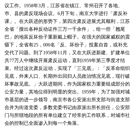
议工作。1958年3月，江苏省在镇江、常州召开了各地、
巿、县的肃反现场会议。6月下旬，南京大学进行「肃反补
课」。在大跃进的形势下，第四次肃反进展尤其顺利，江苏
全省「搜出各种反动证件三万一千余件」，给一些「翘尾
巴」的地富反坏份子重新戴上帽子。在强大的国家威权的震
慑下，全省有25，000名「反、坏份子」投案自首，或补充
交代了问题。到了1958年11月，又在大跃进新建、扩建单位
共77万人中继续开展肃反运动，直到1959年第三季度才结
束。经过这次肃反运动，实现了「三见底」：「反革命组织
见底，外来人口、长期外出回归人员政治情况见底，现行破
坏事故见底。」大跃进期间，作为国家权力重要组成部分的
公安力量，其地位得到明显的突出。1959年，为了加强对城
巿基层的进一步领导，南京巿各公安派出所支部与街道支部
合并为街道党委，多数党委书记由原派出所长担任，公安部
门与所辖地段的所有单位建立了经常的工作联系，对城巿社
会的控制已全面渗入到每一个角落。