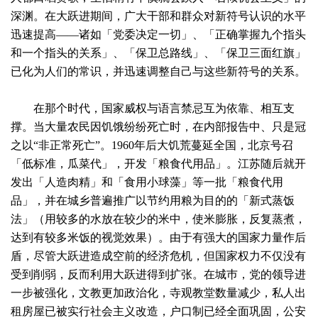
深渊。在大跃进期间，广大干部和群众对新符号认识的水平
迅速提高——诸如「党委决定一切」、「正确掌握九个指头
和一个指头的关系」、「保卫总路线」、「保卫三面红旗」
已化为人们的常识，并迅速调整自己与这些新符号的关系。
在那个时代，国家威权与语言禁忌互为依靠、相互支
撑。当大量农民因饥饿纷纷死亡时，在内部报告中、只是冠
之以“非正常死亡”。1960年后大饥荒蔓延全国，北京号召
「低标准，瓜菜代」，开发「粮食代用品」。江苏随后就开
发出「人造肉精」和「食用小球藻」等一批「粮食代用
品」，并在城乡普遍推广以节约用粮为目的的「新式蒸饭
法」（用较多的水放在较少的米中，使米膨胀，反复蒸煮，
达到有较多米饭的视觉效果）。由于有强大的国家力量作后
盾，尽管大跃进造成空前的经济危机，但国家权力不仅没有
受到削弱，反而利用大跃进得到扩张。在城巿，党的领导进
一步被强化，文教更加政治化，寺观教堂数量减少，私人出
租房屋已被实行社会主义改造，户口制已经全面巩固，公安