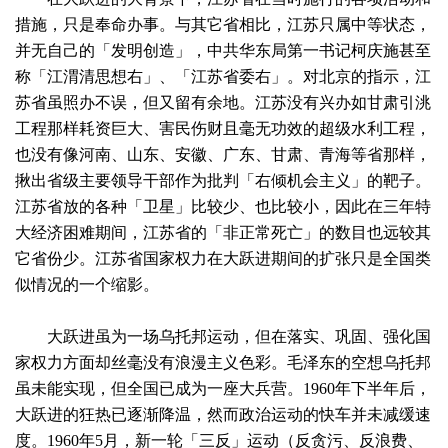
措施，只是奉命办事。与其它省相比，江苏只属中等状态，
并无自己的「发明创造」，中共华东局第一书记柯庆施甚至
称「江渭清思想右」、「江苏省委右」。对北京的指示，江
苏省虽照办不误，但又留有余地。江苏没有兴办如甘肃引洮
工程那样耗资巨大、害民伤财且毫无功效的超级水利工程，
也没有像河南、山东、安徽、广东、甘肃、青海等省那样，
揪出省级主要领导干部作为批判「右倾机会主义」的靶子。
江苏省放的各种「卫星」比较少、也比较小，因此在三年特
大经济困难期间，江苏省的「非正常死亡」的数目也远较其
它省份少。江苏省国家权力在大跃进期间的扩张只是全国类
似情况的一个缩影。
大跃进虽为一场乌托邦运动，但在落实、巩固、强化国
家权力方面却丝毫没有浪漫主义色彩。毛泽东的空想乌托邦
虽未能实现，但全国已成为一座大兵营。1960年下半年后，
大跃进的狂热已逐渐降温，然而政治运动的快车并未减缓速
度。1960年5月，新一轮「三反」运动（反贪污、反浪费、