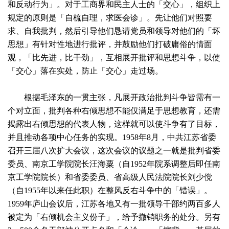
和反动行为」。对于工商界和民主人士的「交心」，组织上
规定的原则是「自梳自理，求医会诊」。先让他们对照要
求、自我批判，然后引导他们恳请党员和领导对他们的「坏
思想」有针对性地进行批评，并鼓励他们打破庸俗的情面
观，「比先进，比干劲」，互相展开批评和思想斗争，以使
「交心」落在实处，防止「交心」走过场。
根据毛泽东的一贯主张，凡展开政治批判斗争皆需有一
个对立面，批判各种右倾思想不能仅满足于思想教育，还需
揭露出右倾思想的代表人物，这样就可以使斗争有了目标，
并且推动各项中心任务的实现。1958年8月，中共江苏省委
召开三届八次扩大会议，这次会议的议题之一就是批判省委
委员、南京工学院院长汪海粟（自1952年院系调整后即任南
京工学院院长）和省委委员、省高级人民法院院长刘少傥
（自1955年以来任此职）在整风反右斗争中的「错误」。
1959年庐山会议后，江苏各地又有一批领导干部约两百多人
被定为「右倾机会主义份子」，给予撤销职务的处分。另有