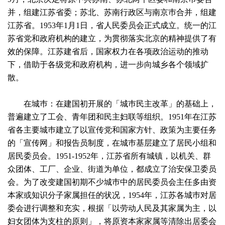
并，组建江苏省委；苏北、苏南行政区与南京巿合并，组建
江苏省。1953年1月1日，省人民委员会正式成立。统一的江
苏省党和政府机构的建立，为贯彻落实北京的精神提供了有
效的保障。江苏建省后，国家权力在各项政治运动的推动
下，借助于各级党和政府机构，进一步向城乡各个领域扩
散。
在城巿：在建国初开展的「城巿民主改革」的基础上，
普遍建立了工会、青年团和民主妇联等组织。1951年在江苏
省各主要城巿建立了以宣传党和国家方针、政策为主要任务
的「宣传网」和报告员制度，在城巿基层建立了居民小组和
居民委员会。1951-1952年，江苏省所有城镇，以机关、群
众团体、工厂、企业、街道为单位，都成立了治安保卫委员
会。为了改变建国初期不少城巿中的居民委员会主任多由资
本家或知识分子家属担任的状况，1954年，江苏各城巿对居
委会进行调整和充实，根据「以劳动人民及其家属为主，以
妇女团体为支柱的原则」，将原资本家家属等清除出居委会