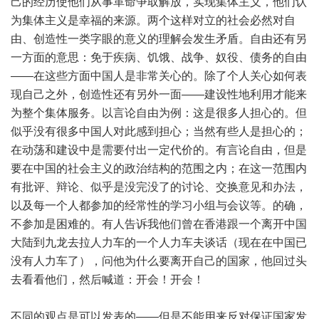
己的经历使他们从事革命争取解放，实现集体主义，他们认
为集体主义是幸福的来源。两个这样对立的社会必然对自
由、创造性一类字眼的意义的理解会发生矛盾。自由还有另
一方面的意思：免于疾病、饥饿、战争、奴役、债务的自由
——在这些方面中国人是非常关心的。除了个人关心如何表
现自己之外，创造性还有另外一面——建设性地利用才能来
为整个集体服务。以言论自由为例：这是很多人担心的。但
似乎没有很多中国人对此感到担心；当然有些人是担心的；
在动荡和建设中是需要付出一定代价的。有言论自由，但是
要在中国的社会主义的政治结构的范围之内；在这一范围内
有批评、辩论、似乎是没完没了的讨论、交换意见和办法，
以及每一个人都参加的经常性的学习小组与会议等。的确，
不参加是困难的。有人告诉我他们曾在香港跟一个离开中国
大陆到九龙去拉人力车的一个人力车夫谈话（现在在中国已
没有人力车了），问他为什么要离开自己的国家，他回过头
去看看他们，然后喊道：开会！开会！
不同的观点是可以发表的——但是不能用来反对保证国家发