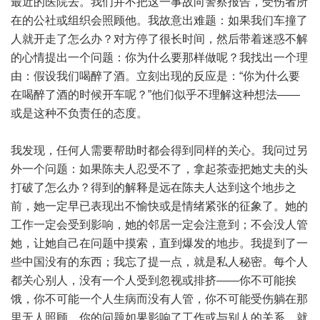
最近的医院去。我们并不把这一事故向警察报告，受伤者所
在的公社或组织会照顾他。我故意出难题：如果我们车撞了
人就开走了怎么办？对方停了很长时间，然后带着迷惑不解
的心情提出一个问题：你为什么要那样做呢？我找出一个理
由：假设我们喝醉了酒。立刻出现的反应是：“你为什么要
在喝醉了酒的时候开车呢？”他们似乎不理解这种想法——
或是这种不负责任的态度。
我发现，任何人需要帮助时都会得到同样的关心。我问过另
外一个问题：如果陈夫人忍受不了，拿起茶壶把她丈夫的头
打破了怎么办？得到的解释是远在陈夫人达到这个地步之
前，她一定早已表现出不愉快或是情绪紧张的征象了。她的
工作一定会受到影响，她的邻居一定会注意到；不会没人管
她，让她自己在问题中摸索，直到爆发的地步。我提到了一
些中国没有的东西；我忘了提一点，就是私人秘密。每个人
都关心别人，没有一个人受到忽视或排挤——你不可能挨
饿，你不可能一个人生病而没有人管，你不可能受伤躺在那
里无人照顾，你的问题如果影响了工作或与别人的关系，就