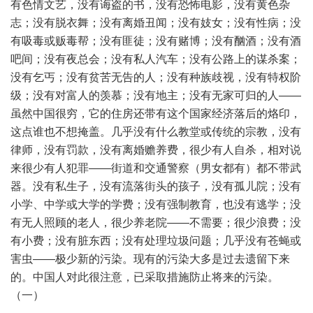
有色情文艺，没有诲盗的书，没有恐怖电影，没有黄色杂
志；没有脱衣舞；没有离婚丑闻；没有妓女；没有性病；没
有吸毒或贩毒帮；没有匪徒；没有赌博；没有酗酒；没有酒
吧间；没有夜总会；没有私人汽车；没有公路上的谋杀案；
没有乞丐；没有贫苦无告的人；没有种族歧视，没有特权阶
级；没有对富人的羡慕；没有地主；没有无家可归的人——
虽然中国很穷，它的住房还带有这个国家经济落后的烙印，
这点谁也不想掩盖。几乎没有什么教堂或传统的宗教，没有
律师，没有罚款，没有离婚赡养费，很少有人自杀，相对说
来很少有人犯罪——街道和交通警察（男女都有）都不带武
器。没有私生子，没有流落街头的孩子，没有孤儿院；没有
小学、中学或大学的学费；没有强制教育，也没有逃学；没
有无人照顾的老人，很少养老院——不需要；很少浪费；没
有小费；没有脏东西；没有处理垃圾问题；几乎没有苍蝇或
害虫——极少新的污染。现有的污染大多是过去遗留下来
的。中国人对此很注意，已采取措施防止将来的污染。
（一）