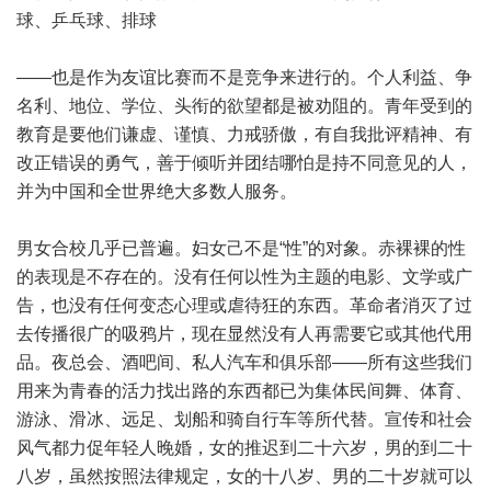
球、乒乓球、排球
——也是作为友谊比赛而不是竞争来进行的。个人利益、争
名利、地位、学位、头衔的欲望都是被劝阻的。青年受到的
教育是要他们谦虚、谨慎、力戒骄傲，有自我批评精神、有
改正错误的勇气，善于倾听并团结哪怕是持不同意见的人，
并为中国和全世界绝大多数人服务。
男女合校几乎已普遍。妇女己不是“性”的对象。赤裸裸的性
的表现是不存在的。没有任何以性为主题的电影、文学或广
告，也没有任何变态心理或虐待狂的东西。革命者消灭了过
去传播很广的吸鸦片，现在显然没有人再需要它或其他代用
品。夜总会、酒吧间、私人汽车和俱乐部——所有这些我们
用来为青春的活力找出路的东西都已为集体民间舞、体育、
游泳、滑冰、远足、划船和骑自行车等所代替。宣传和社会
风气都力促年轻人晚婚，女的推迟到二十六岁，男的到二十
八岁，虽然按照法律规定，女的十八岁、男的二十岁就可以