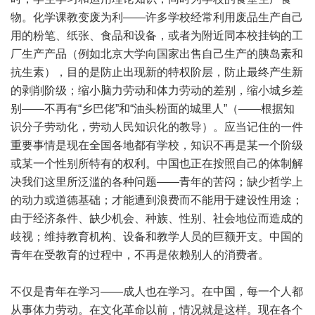
物。化学课教变废为利——许多学校经常利用废品生产自己
用的粉笔、纸张、食品和设备，或者为附近同本校挂钩的工
厂生产产品（例如北京大学向国家出售自己生产的胰岛素和
抗生素），目的是防止出现新的特权阶层，防止最终产生新
的剥削阶级；缩小脑力劳动和体力劳动的差别，缩小城乡差
别——不再有“乡巴佬”和“油头粉面的城里人”（——根据知
识分子劳动化，劳动人民知识化的教导）。应当记住的一件
重要事情是现在全国各地都有学校，知识不再是某一个阶级
或某一个性别所特有的权利。中国也正在按照自己的体制解
决我们这里所泛滥的各种问题——青年的苦闷；缺少哲学上
的动力或道德基础；才能遭到浪费而不能用于建设性用途；
由于经济条件、缺少机会、种族、性别、社会地位而造成的
歧视；维持教育机构、设备和教学人员的巨额开支。中国的
青年在受教育的过程中，不再是依赖别人的消费者。
不仅是青年在学习——成人也在学习。在中国，每一个人都
从事体力劳动。在文化革命以前，情况就是这样。现在各个