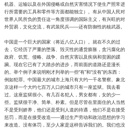
机器、运输以及在外国侵略或自然灾害情况下使生产照常进
行所需要的工具和零件等方面都能独立）。有从中国人民对
世界人民所负的责任这一角度强调的国际主义，有兴旺的对
外贸易，文化交流，有武装民兵——还有防御性的核武器。
中国是一个巨大的国家（将近八亿人口）。就在不久的过
去，它经历了严重的堕落、毁灭性的通货膨胀，贪污腐化的
政府、饥荒、侵略、战争、自然灾害以及疾病和贫困的蹂
躏。现在它已有了大踏步的进步，而前面的道路还是漫长
的。举个例子来说明刚才列举的一些“有”和“没有”的东西：
例如犯罪。中国最大的城市上海只有大约一千名警察。象北
京这样一个大约七百万人口的城市只有一座监狱。我去看
过。这座监狱很小。有几百名犯人，男女都有，女的少一
些。监狱很干净、简单、朴素。但是尽管在里面住的人当然
不是受到娇养，他们还是受到人道的待遇，他们不是在接受
惩罚，而是在接受改造——通过生产劳动和政治思想的学习
来改造。没有体罚，至少人家是这样告诉我们的。我们也没