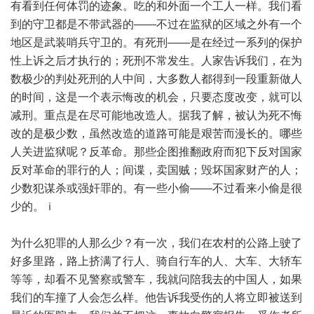
有看到任何体罚的迹象。吃的和外面一个工人一样。我们看
到的守卫都是不带武器的——不过在监狱的区域之外有一个
地区是武装哨兵守卫的。有死刑——是在经过一系列的保护
性上诉之后才执行的；死刑不常发生。人家告诉我们，在为
数极少的判处死刑的人中间，大多数人都得到一段重新做人
的时间，这是一个表示悔改的机会，只要态度改变，就可以
减刑。重点是在尽可能地改造人。据我了解，被认为死不悔
改的是极少数，虽然改造的道路可能是艰苦而漫长的。哪些
人关进监狱呢？反革命。那些企图推翻政府而犯下反对国家
反对革命的罪行的人；间谍，卖国贼；毁坏国家财产的人；
少数犯谋杀或强奸罪的。有一些小偷——不过看来小偷是很
少的。ｉ
为什么犯罪的人那么少？有一次，我们在农村的公路上驶了
好多里路，路上挤满了行人、骑自行车的人、大车、大轿车
等等，却看不见警察或警车，我就问陪我去的中国人，如果
我们的车撞了人会怎么样。他告诉我受伤的人将立即被送到