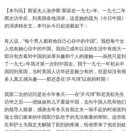
【本刊讯】斯诺夫人洛伊斯·斯诺在一九七○年、一九七二年
两次访华后，到美国各地演讲，这是她的题为《今日中国》
的演讲稿全文，本刊从今日起连载如下：
有人说，“每个男人都有他自己心目中的中国”。我想每个女
人也有她心目中的中国。我自己成年以后的生活中有很大一
部分包含着对中国的浓厚兴趣和个人的接触——虽然只是到
了一九七○年我才第一次到中国去。我于一九七一年初从中
国回到美国，当时美国人访华还是极少有的，但是却没有很
多人真正感兴趣——那还是在“乒乓球”以前的时期！
我第二次的访问是在今年春天——在“乒乓球”和尼克松先生
访华之后——偕妹妹和儿子重返中国，去向中国人民和他们
的领导人致谢，感谢去年冬天在我丈夫一病不起的时候派到
瑞士我们家来的中国医疗队给予的无法衡量的帮助。这些医
生和护士为我丈夫解除了剧烈的疼痛，给他带来了他在别处