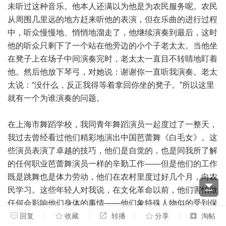
未听过这种音乐。他本人还满以为他是为农民服务呢。农民
从周围几里远的地方赶来听他的表演，但在乐曲的进行过程
中，听众慢慢地、悄悄地溜走了，他继续演奏到最后，这时
他的听众只剩下了一个站在他旁边的小个子老太太。当他坐
在凳子上在场子中间演奏完时，老太太一直目不转睛地盯着
他。然后他放下琴弓，对她说：谢谢你一直听我演奏。老太
太说：“没什么，反正我得等着拿回你坐的凳子。”所以这里
就有一个为谁演奏的问题。
在上海市舞蹈学校，我同青年舞蹈演员一起度过了一整天，
我过去曾经看过他们精彩地演出中国芭蕾舞《白毛女》。这
些演员表演了卓越的技巧，他们是自觉的，也是同我所了解
的任何职业芭蕾舞演员一样的辛勤工作——但是他们的工作
既是跳舞也是体力劳动，他们在农村里度过好几个月，向农
民学习。这些年轻人对我说，在文化革命以前，他们害怕做
任何会影响他们身体的事情——他们象特殊人物似的受到保
护和对待。他们说，现在他们不仅不惧怕劳动，而且认识到
回复
收藏
转播
分享
淘帖