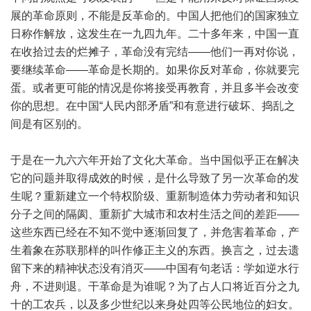
展的革命原则，不能是反革命的。中国人把他们的国家独立
日称作解放，这发生在一九四九年。二十多年来，中国一直
在收拾过去的烂摊子，革命没有完结——他们一再对你说，
要继续革命——革命是长期的。如果你反对革命，你就要完
蛋。或者更可能的情况是你将接受再教育，并且多半会改变
你的思想。在中国“人民内部矛盾”和有意进行破坏、捣乱之
间是有区别的。
于是在一九六六年开始了文化大革命。当中国似乎正在解决
它的问题并取得成效的时候，是什么导致了另一次革命的发
生呢？重新建立一个特权阶级、重新制造体力劳动者和知识
分子之间的隔阂、重新扩大城市和农村生活之间的差距——
这些东西已经在不知不觉中逐渐回复了，并危害着革命，产
生着象在苏联那样的叫作修正主义的东西。换言之，过去遗
留下来的精神状态没有消灭——中国有句老话：学如逆水行
舟，不进则退。干革命是为谁呢？为了占人口将近百分之九
十的工农兵，以及多少世纪以来身处四等公民地位的妇女。