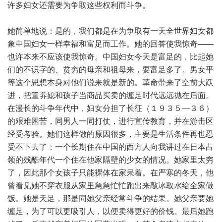
许多妇女还需要为争取这些权利而斗争。
她简单地说：是的，我们都是在为争取有一天全世界妇女都
象中国妇女一样幸福和富足而工作。她的回答使我惊奇——
也许本来不应该使我惊奇。中国妇女今天是富足的，比起她
们的不识字的、贫穷的母亲和祖母来，要富足多了。男女平
等这个思想本身对他们说来就是新的。革命带来了空前大跃
进，把童养媳和孩子当商品买卖的缠足时代远远抛在后面。
在漫长的斗争年代中，妇女分担了长征（１９３５—３６）
的艰难困苦，同男人一同打仗，进行宣传教育，并在游击区
经受考验。她们这样做的原因很多，主要是生活条件再也忍
受不下去了：一个长期住在中国的西方人向我讲过在日本占
领的残酷年代一个住在他家隔壁的少女的情况。她家里太穷
了，因此那个女孩子只能裸体在家呆着。在严寒的冬天，他
曾看见她不穿衣服从家里急急忙忙跑出来敲冰取水给全家做
饭。她是天足，那是同她父亲经常斗争的结果。她父亲要她
缠足，为了可以更吸引人，以便卖得更好的价钱。最后她跑