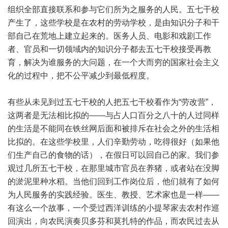
组织全部直接联系和参与它们所为之服务的人民。五七干校
产生了，这些学校是在农村的劳动学校，是由知识分子和干
部自己在荒地上建立起来的。医务人员、电影和戏剧工作
者、官员和一切领域内的知识分子都去五七干校接受再教
育，解决为谁服务的大问题，在一个大而穷的国家社会主义
化的过程中，把不公平减少到最低程度。
有些从未见到过五七干校的人把五七干校看作为“劳改营”，
这两者是无法相比拟的——与占人口百分之八十的人过同样
的生活是不能同在铁丝网后面和被排斥在社会之外的生活相
比拟的。在这些学校里，人们辛勤劳动，吃得很好（如果他
们生产自己的食物的话），在假日可以回自己的家。我们参
观过几所五七干校，在那里城市官员在养猪，或者站在没脚
的淤泥里种水稻。当他们回到工作岗位后，他们就有了如何
为人民服务的实践经验。医生、教授、艺术家也是一样——
有这么一个故事，一个受过西洋训练的小提琴家去农村作巡
回演出，向农民演奏贝多芬和莫扎特的作品，而农民过去从