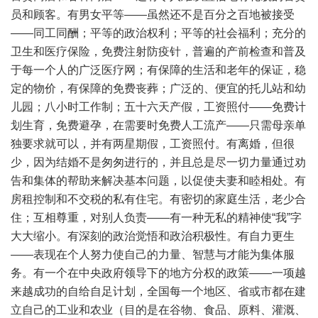
员和顾客。有男女平等——虽然还不是百分之百地被接受
——同工同酬；平等的政治权利；平等的社会福利；充分的
卫生和医疗保险，免费注射防疫针，普遍的产前检查和普及
于每一个人的广泛医疗网；有保障的生活和老年的保证，稳
定的物价，有保障的免费丧葬；广泛的、便宜的托儿站和幼
儿园；八小时工作制；五十六天产假，工资照付——免费计
划生育，免费避孕，在需要时免费人工流产——只需母亲单
独要求就可以，并有两星期假，工资照付。有离婚，但很
少，因为结婚不是匆匆进行的，并且总是尽一切力量通过劝
告和集体的帮助来解决基本问题，以促使夫妻和睦相处。有
房租控制和不交税的私有住宅。有密切的家庭生活，老少合
住；互相尊重，对别人负责——有一种无私的精神使“我”字
大大缩小。有深刻的政治觉悟和政治积极性。有自力更生
——表现在个人努力使自己的力量、智慧与才能为集体服
务。有一个在中央政府领导下的地方分权的政策——一项越
来越成功的自给自足计划，全国每一个地区、省或市都在建
立自己的工业和农业（目的是在谷物、食品、原料、灌溉、