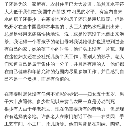
子还是为这一家所有。农村住房已大大改进，虽然其水平还
大大低于我们在“美国中产阶级”中习见的水平。有室内自来
水的房子还很少，在寒冷地区的房子还只是用炕取暖。但是
热开水在全中国是非常丰富的，从巨大的热水瓶里倒出来，
总是足够用来痛痛快快地洗一洗，或是没完没了地倒出来泡
茶。我记得一个看孩子的老祖母对我说她做梦也没想到过会
有自己的家，她的孩子小的时候，他们头上没有一片瓦。现
在这位妇女还在公社托儿所半天工作，看别人的孙子。老人
们知道自己是属于集体的一分子，并且是有用的人，他们都
在自己健康和年龄允许的范围内尽量参加工作，并且感到自
己不是一个负担，而是有价值的。
在需要时退休没有任何不光彩的标记——妇女五十五岁、男
子六十岁退休。多少世纪以来贫苦农民一直是劳动到死——
很少有人由于年老死去。现在仍需要所有的劳动力，但是现
在有选择的余地。许多老人在家门附近工作——在菜园、手
工艺车间、小工厂、托儿所等。他们常常是在刺绣、陶瓷、