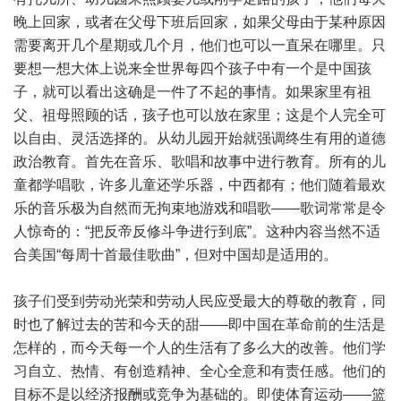
晚上回家，或者在父母下班后回家，如果父母由于某种原因
需要离开几个星期或几个月，他们也可以一直呆在哪里。只
要想一想大体上说来全世界每四个孩子中有一个是中国孩
子，就可以看出这确是一件了不起的事情。如果家里有祖
父、祖母照顾的话，孩子也可以放在家里；这是个人完全可
以自由、灵活选择的。从幼儿园开始就强调终生有用的道德
政治教育。首先在音乐、歌唱和故事中进行教育。所有的儿
童都学唱歌，许多儿童还学乐器，中西都有；他们随着最欢
乐的音乐极为自然而无拘束地游戏和唱歌——歌词常常是令
人惊奇的：“把反帝反修斗争进行到底”。这种内容当然不适
合美国“每周十首最佳歌曲”，但对中国却是适用的。
孩子们受到劳动光荣和劳动人民应受最大的尊敬的教育，同
时也了解过去的苦和今天的甜——即中国在革命前的生活是
怎样的，而今天每一个人的生活有了多么大的改善。他们学
习自立、热情、有创造精神、全心全意和有责任感。他们的
目标不是以经济报酬或竞争为基础的。即使体育运动——篮