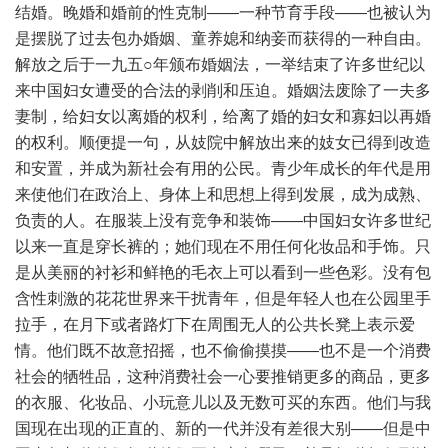
结婚。晚婚和婚前的性克制——一种节育手段——也被认为
是摆脱了过去包办婚姻、童养媳和纳妾而获得的一种自由。
解放之后于一九五○年颁布婚姻法，一举结束了许多世纪以
来中国妇女遭受的合法的剥削和压迫。婚姻法废除了一夫多
妻制，给妇女以离婚的权利，给离了婚的妇女和寡妇以再婚
的权利。顺便提一句，从妓院中解放出来的妓女已得到改造
和安置，并成为新社会有用的公民。青少年成长的年代是用
来使他们在政治上、身体上和思想上得到发展，成为成熟、
负责的人。在服装上没有竞争和装饰——中国妇女许多世纪
以来一直是穿长裤的；她们现在不用任何化妆品和手饰。只
是从美丽的衬衫和鲜艳的毛衣上可以看到一些色彩。没有包
含性刺激的花花世界来干扰青年，但是年轻人也在公园里手
拉手，在月下或者路灯下在周围无人的公共长凳上表示爱
情。他们既不故意招摇，也不偷偷摸摸——也不是一个消费
社会的牺牲品，这种消费社会一心要推销更多的商品，更多
的衣服、化妆品、小玩意儿以及无数可买的东西。他们与我
国现在出现的正直的、新的一代并没有差很大别——但是中