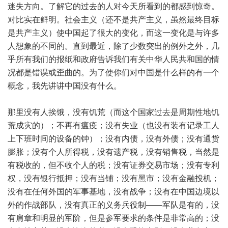
迷失方向。了解它的过去的人对今天所看到的都感到惊奇。
对比实在鲜明。社会主义（还不是共产主义，虽然最终目标
是共产主义）使中国起了很大的变化，而这一变化是与许多
人想象的不同的。直到最近，除了少数突出的例外之外，几
乎所有我们的报纸和政府告诉我们有关中华人民共和国的情
况都是错误或歪曲的。为了使你们对中国是什么样的有一个
概念，我先讲讲中国没有什么。
那里没有人挨饿，没有饥荒（而这个国家过去是周期性地饥
荒成灾的）；不再有瘟疫；没有失业（也没有装有记录工人
上下班时间的设备的钟）；没有内债，没有外债；没有通货
膨胀；没有个人所得税，没有遗产税，没有销售税，当然是
有税收的，但不收个人的税；没有证券交易市场；没有专利
权，没有银行抵押；没有当铺；没有黑市；没有金融投机；
没有在任何外国的军事基地，没有战争；没有在中国边境以
外的作战部队，没有真正的义务兵役制——军队是有的，没
有肩章和明显的军阶，但是参军要求的条件是非常高的；没