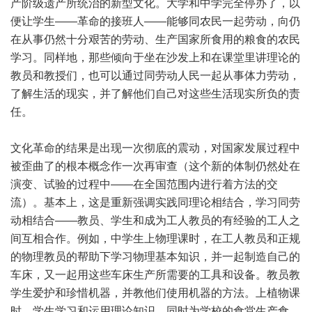
产阶级遗产所统治的新型文化。大学和中学完全停办了，以
便让学生——革命的接班人——能够同农民一起劳动，向仍
在从事仍然十分艰苦的劳动、生产国家所食用的粮食的农民
学习。同样地，那些倾向于坐在沙发上和在课堂里讲理论的
教员和教授们，也可以通过同劳动人民一起从事体力劳动，
了解生活的现实，并了解他们自己对这些生活现实所负的责
任。
文化革命的结果是出现一次彻底的震动，对国家发展过程中
被歪曲了的根本概念作一次再审查（这个新的体制仍然处在
演变、试验的过程中——在全国范围内进行着方法的交
流）。基本上，这是重新强调实践同理论相结合，学习同劳
动相结合——教员、学生和成为工人教员的有经验的工人之
间互相合作。例如，中学生上物理课时，在工人教员和正规
的物理教员的帮助下学习物理基本知识，并一起制造自己的
车床，又一起用这些车床生产所需要的工具和设备。教员教
学生爱护和珍惜机器，并教他们使用机器的方法。上植物课
时，学生学习和运用理论知识，同时为学校的食堂生产食