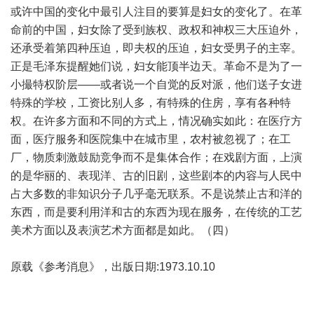
或许中国的变化中最引人注目的要算是妇女的变化了。在革
命前的中国，妇女除了受到族权、政权和神权三大压迫外，
还承受着第四种压迫，即夫权的压迫，妇女受男子的主宰。
正是毛泽东提醒她们说，妇女能顶半边天。革命不是为了一
小撮特权阶层——或者说一个自觉的反对派，他们送子女进
特殊的学校，工资比别人多，有特殊的住房，享有各种特
权。在许多方面和不同的方式上，情况确实如此：在医疗方
面，医疗服务和医院集中在城市里，农村被忽视了；在工
厂，物质刺激鼓励竞争而不是集体合作；在戏剧方面，上演
的是华丽的、表现洋、古的旧剧，这些剧本的内容与人民中
占大多数的非知识分子几乎毫无联系。不是说禁止古和洋的
东西，而是要利用洋和古的东西为现在服务，在传统的工艺
美术方面以及表演艺术方面都是如此。（四）
原载《参考消息》，出版日期:1973.10.10