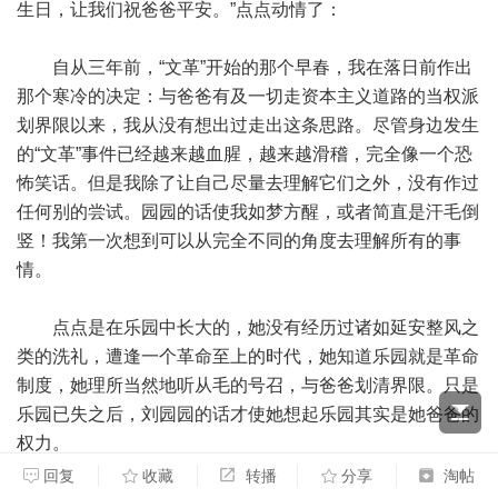
生日，让我们祝爸爸平安。”点点动情了：
自从三年前，“文革”开始的那个早春，我在落日前作出
那个寒冷的决定：与爸爸有及一切走资本主义道路的当权派
划界限以来，我从没有想出过走出这条思路。尽管身边发生
的“文革”事件已经越来越血腥，越来越滑稽，完全像一个恐
怖笑话。但是我除了让自己尽量去理解它们之外，没有作过
任何别的尝试。园园的话使我如梦方醒，或者简直是汗毛倒
竖！我第一次想到可以从完全不同的角度去理解所有的事
情。
点点是在乐园中长大的，她没有经历过诸如延安整风之
类的洗礼，遭逢一个革命至上的时代，她知道乐园就是革命
制度，她理所当然地听从毛的号召，与爸爸划清界限。只是
乐园已失之后，刘园园的话才使她想起乐园其实是她爸爸的
权力。
回复
收藏
转播
分享
淘帖