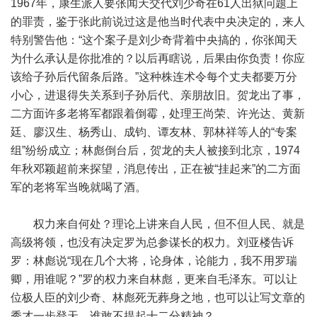
1967年，康生派人要张闻天交代刘少奇在61人出狱问题上
的罪责，鉴于张此前说过这是他当时代表中央决定的，来人
特别警告他：“这个案子是刘少奇背着中央搞的，你张闻天
为什么承认是你批准的？以后再瞎说，后果由你负责！你应
该给子孙后代留条后路。”这种株连术令每个丈夫都要万分
小心，进退得失关系到子孙后代、亲朋故旧。贺龙出了事，
二方面许多老将军都跟着倒霉，处理王尚荣、许光达、黄新
廷、廖汉生、杨秀山、成钧、谭友林、郭林祥等人的“专案
组”纷纷成立；林彪倒台后，贺龙的夫人被接到北京，1974
年秋邓颖超前来探望，消息传出，正在被“挂起来”的二方面
军的老将军当晚就喝了酒。
权力来自何处？理论上讲来自人民，但不但人民、就是
高级将领，也没有决定罗为总参谋长的权力。刘亚楼告诉
罗：林彪说“现在几个大将，论身体，论能力，我不用罗瑞
卿，用谁呢？”罗的权力来自林彪，更来自毛泽东。可以让
位极人臣的刘少奇、林彪死无葬身之地，也可以让写文章的
秀才一步登天。谁敢不提起十二分精神？