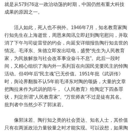
就是从57到76这一政治动荡的时期，中国仍然有重大科技
成果的原因之一。
活人如此，死人也不例外。1946年7月，知名教育家陶
行知先生在上海逝世，周恩来闻讯立即赶到陶宅慰问，并取
消了下午与司徒雷登的约会，向延安详细报告陶行知去世的
情况。毛泽东、朱德立即发出唁电，盛赞“先生为人民教育
家，为民族解放与社会改革事业奋斗不息”。此后一段时
间，又精心组织了海内外一系列旨在向国民党要民主的悼陶
活动。但49年后“民主魂”已无价值。1951年批《武训传》
时，舆论界翻脸不认5年前毛泽东对陶的颂扬，大量的文章
把陶拉来作为武训的陪斗，《人民教育》给陶定下四条罪
状，判定所谓“人民教育家”、“万世师表”不过是徒有其名。
批判者中当然少不了郭沫若。
像郭沫若、陶行知之类的社会贤达、知名人士，其价值
只有在两派政治力量较量之时才能实现。可以设想，如果陶