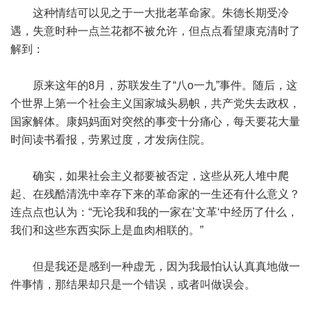
这种情结可以见之于一大批老革命家。朱德长期受冷
遇，失意时种一点兰花都不被允许，但点点看望康克清时了
解到：
原来这年的8月，苏联发生了“八o一九”事件。随后，这
个世界上第一个社会主义国家城头易帜，共产党失去政权，
国家解体。康妈妈面对突然的事变十分痛心，每天要花大量
时间读书看报，劳累过度，才发病住院。
确实，如果社会主义都要被否定，这些从死人堆中爬
起、在残酷清洗中幸存下来的革命家的一生还有什么意义？
连点点也认为：“无论我和我的一家在’文革‘中经历了什么，
我们和这些东西实际上是血肉相联的。”
但是我还是感到一种虚无，因为我最怕认认真真地做一
件事情，那结果却只是一个错误，或者叫做误会。