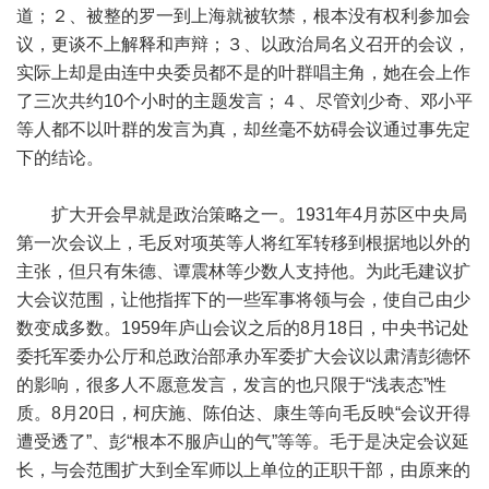
道；２、被整的罗一到上海就被软禁，根本没有权利参加会
议，更谈不上解释和声辩；３、以政治局名义召开的会议，
实际上却是由连中央委员都不是的叶群唱主角，她在会上作
了三次共约10个小时的主题发言；４、尽管刘少奇、邓小平
等人都不以叶群的发言为真，却丝毫不妨碍会议通过事先定
下的结论。
扩大开会早就是政治策略之一。1931年4月苏区中央局
第一次会议上，毛反对项英等人将红军转移到根据地以外的
主张，但只有朱德、谭震林等少数人支持他。为此毛建议扩
大会议范围，让他指挥下的一些军事将领与会，使自己由少
数变成多数。1959年庐山会议之后的8月18日，中央书记处
委托军委办公厅和总政治部承办军委扩大会议以肃清彭德怀
的影响，很多人不愿意发言，发言的也只限于“浅表态”性
质。8月20日，柯庆施、陈伯达、康生等向毛反映“会议开得
遭受透了”、彭“根本不服庐山的气”等等。毛于是决定会议延
长，与会范围扩大到全军师以上单位的正职干部，由原来的