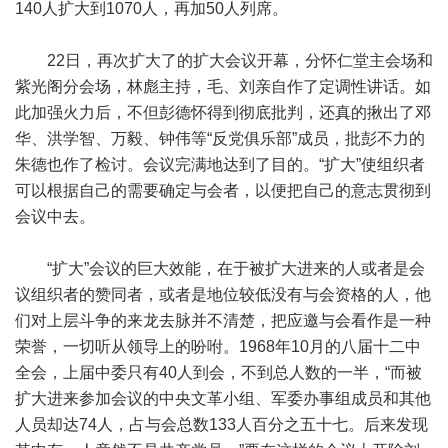
140人扩大到1070人，再加50人列席。
22日，再次扩大了的扩大会议开幕，分怀仁堂主会场和
紫光阁分会场，林彪主持，毛、刘亲自作了定调性讲话。如
此加强火力后，不但彭德怀得到彻底批判，还真的揪出了邓
华、洪学智、万毅、钟伟等“反党俱乐部”成员，批彭不力的
朱德也作了检讨。会议完满地达到了目的。“扩大”使组织者
可以根据自己的需要确定与会者，以便把自己的意志贯彻到
会议中去。
“扩大”会议的巨大效能，在于被扩大进来的人或者是会
议组织者的赞同者，或者是地位较低没有与会资格的人，他
们对上层斗争的来龙去脉并不清楚，把应邀与会看作是一种
荣誉，一切听从领导上的吩咐。1968年10月的八届十二中
全会，上届中委只有40人到会，不到总人数的一半，“而被
扩大进来参加会议的中央文革小组、军委办事组成员和其他
人员却达74人，占与会总数133人百分之五十七。后来发现