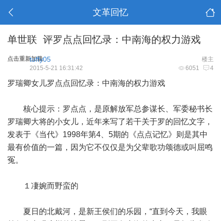
文革回忆
单世联 评罗点点回忆录：中南海的权力游戏
点击重新加载
tuffy05
楼主
2015-5-21 16:31:42
6051
4
罗瑞卿女儿罗点点回忆录：中南海的权力游戏
核心提示：罗点点，是原解放军总参谋长、军委秘书长
罗瑞卿大将的小女儿，近年来写了若干关于罗的回忆文字，
发表于《当代》1998年第4、5期的《点点记忆》则是其中
最有价值的一篇，因为它不仅仅是为父辈歌功颂德或叫屈鸣
冤。
１凄婉而野蛮的
夏日的北戴河，是新王侯们的乐园，“直到今天，我眼