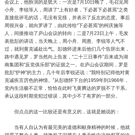
会议上，他扮演的是犹大：一次是7月10日晚了，毛召见周
小舟、李锐等人，周讲了“上有好者，下必甚下必甚焉”之类
直接批评毛的话，毛没有见怪，并表示了反左的态度。事后
周很兴奋，就向罗讲了，由此传给“下必甚焉”的柯庆施等
人，间接推动了庐山会议的转向；二是7月23日上午，毛发
表批彭的讲话，当天晚上，周小舟、周惠、李锐等人气不
过，就到黄克诚处出气。彭德怀进来后他们几个告辞出来，
路中遇见罗，罗当然向上告发，“二十三日事件”后来成为湖
南集团和“反党俱乐部”的证据之一。在庐山会议期间，罗是
批彭“护神”的主力，几十年后李锐还说：“我特别记得他对黄
克诚疾言厉色的神情。”从彭德怀下台的1959年到1966年，
党内生活极不正常，恰恰在此时飞黄腾达的罗脱不了干系。
承认这段时期党犯过错误，其中少不了有罗的一部分。
但点点的这一比较还是有意义的，这就是她说的：
当有人自认为有最完美的道德和献身精神的时候，他就