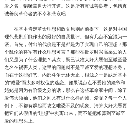
爱之名，猖獗盖世大行其道。这是所有真诚善良者，包括真
诚善良革命者的不幸和悲哀吧！
在基本肯定革命理想和政党原则的前提下，这是对中国
现代悲剧所能作出的最好的自我批评。但有几点不宜混为一
谈。首先，付出的代价是不是都是为了实现自己的理想？那
个乱伦的将军有什么理想可言？那些在批罗时兴高采烈的人
们又是为了什么理想？其次，既已认准大奸大恶假至诚至爱
之名在祸害人类，这里的问题就不是至诚至爱的理想本身，
而在于这些奸恶。内部斗争无休无止，根源之一是缺乏基本
的“诚爱”而太多对权位的迷恋。如果说点点不爱她的姥爷和
姥姥是因为有阶级之分的话，那么在这些革命家中间，除了
爱伟大领袖，他们之间又有过什么样的诚、爱呢？每一个人
倒下，不都有群起而攻之唯恐不及的现象。清算大奸大恶要
把它们从假借的“理想”中剥离出来，而不能把帐算到至诚至
爱的理想头上。