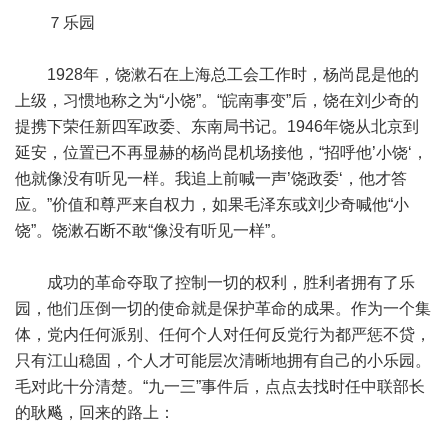
７乐园
1928年，饶漱石在上海总工会工作时，杨尚昆是他的
上级，习惯地称之为“小饶”。“皖南事变”后，饶在刘少奇的
提携下荣任新四军政委、东南局书记。1946年饶从北京到
延安，位置已不再显赫的杨尚昆机场接他，“招呼他’小饶‘，
他就像没有听见一样。我追上前喊一声’饶政委‘，他才答
应。”价值和尊严来自权力，如果毛泽东或刘少奇喊他“小
饶”。饶漱石断不敢“像没有听见一样”。
成功的革命夺取了控制一切的权利，胜利者拥有了乐
园，他们压倒一切的使命就是保护革命的成果。作为一个集
体，党内任何派别、任何个人对任何反党行为都严惩不贷，
只有江山稳固，个人才可能层次清晰地拥有自己的小乐园。
毛对此十分清楚。“九一三”事件后，点点去找时任中联部长
的耿飚，回来的路上：