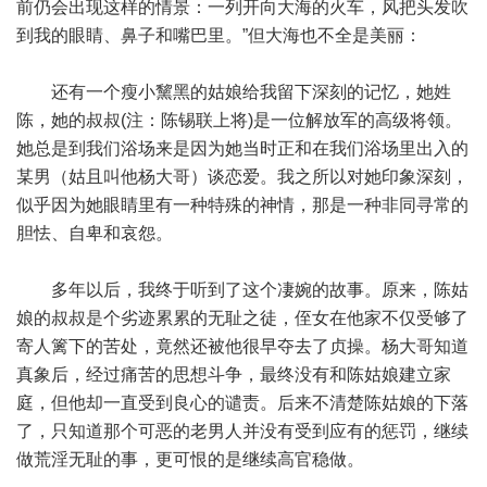
前仍会出现这样的情景：一列开向大海的火车，风把头发吹
到我的眼睛、鼻子和嘴巴里。”但大海也不全是美丽：
还有一个瘦小黧黑的姑娘给我留下深刻的记忆，她姓
陈，她的叔叔(注：陈锡联上将)是一位解放军的高级将领。
她总是到我们浴场来是因为她当时正和在我们浴场里出入的
某男（姑且叫他杨大哥）谈恋爱。我之所以对她印象深刻，
似乎因为她眼睛里有一种特殊的神情，那是一种非同寻常的
胆怯、自卑和哀怨。
多年以后，我终于听到了这个凄婉的故事。原来，陈姑
娘的叔叔是个劣迹累累的无耻之徒，侄女在他家不仅受够了
寄人篱下的苦处，竟然还被他很早夺去了贞操。杨大哥知道
真象后，经过痛苦的思想斗争，最终没有和陈姑娘建立家
庭，但他却一直受到良心的谴责。后来不清楚陈姑娘的下落
了，只知道那个可恶的老男人并没有受到应有的惩罚，继续
做荒淫无耻的事，更可恨的是继续高官稳做。