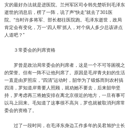
灾的最好办法就是进医院。兰州军区司令韩先楚听到毛泽东
逝世的消息后，楞了一阵，说了声“快走”就去了301医
院。“当时许多将军、部长都往医院跑。毛泽东逝世，政局
肯定会有变化，万一‘四人帮’抓人，对个病人多少总该讲点
人道吧？”
３常委会的列席资格
罗曾是政治局常委会的列席者，这是一个不可等困视之
的荣誉。但有一阵不让他列席了。原因是毛岸青夫妇的生活
一直是由罗照应，“四清”运动时，韶华为了锻炼而到农村搞
四清，罗知道岸青要人照顾，就劝她不要去，后来韶华坚
持，罗考虑再三将她安排在离北京很近的地方，一旦有事可
以马上回来。毛知道了这事很不高兴，罗也就被取消列席常
委会的资格了。
过了一段时间，在毛泽东身边工作多年的吴君旭护士长