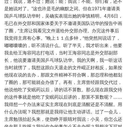
过；我说，通不过；她说：能；我说：不能。你们看，还不
是她说对了。”这也许是毛的幽默之词。但在1971年邀请美
国乒乓球队访华时，吴确实表现出她的审慎精明。4月6日，
毛已在外交部和国家体委关于不邀请美国队访华的报告中画
了圈，“主席让我看完文件退给外交部办理。办完这件事后
我觉得主席有心事。”晚上１１点多钟，“他突然间说话了，
嘟嘟囔囔的，听不清说什么。听了半天，我才听出来，他要
我去给王海容同志打电话，当时王海容同志是外交部副部
长，他说要邀请美国乒乓球队访华。我的天啊，我一听这话
当时就愣了，我想这跟白天退走的文件崐正好相反，如果按
他现在说的去办，那跟文件精神不符合啊，那总理和他都划
了圈的，那可能就会办借了。再有，主席曾经跟我交代过，
他说他吃了安眠药以后，讲的话不算数。那么现在跟我交待
的这件事就是他吃了安眠药以后讲的，那算不算数呢？……
我得想一个办法来证实主席现在到底是清醒还是不清醒。用
什么办法呢？我想那就是我得让他主动讲话。过了一会儿，
主席勉强抬起头来，使劲睁开眼睛对我说：小吴，你怎么还
坐在那儿吃呀？我叫你办的事怎么不去办呢？我想这下可对