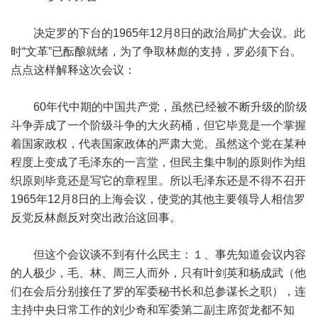
决定罗的下台的1965年12月8日的政治局扩大会议。此
时“文革”已酝酿就绪，为了争取林彪的支持，罗必须下台。
点点这样解释这次会议：
60年代中期的中国共产党，虽然已经被不断升级的阶级
斗争弄成了一个阶级斗争的大火药桶，但它毕竟是一个掌握
着国家政权，代表国家政体的严肃大党。虽然这个党在某种
程度上变成了毛泽东的一言堂，但民主集中制的原则作为组
织原则毕竟还是写它的章程里。所以毛泽东还是不得不召开
1965年12月8日的上海会议，使党的其他主要领导人相信罗
反党反林彪反对突出政治这回事。
但这个会议谈不到有什么民主：１、事先知道会议内容
的人极少，毛、林、周三人而外，只有叶剑英和杨成武（他
们在会后分别接任了罗的军委秘书长和总参谋长之职），连
主持中央日常工作的刘少奇和军委第二副主席贺龙都不知