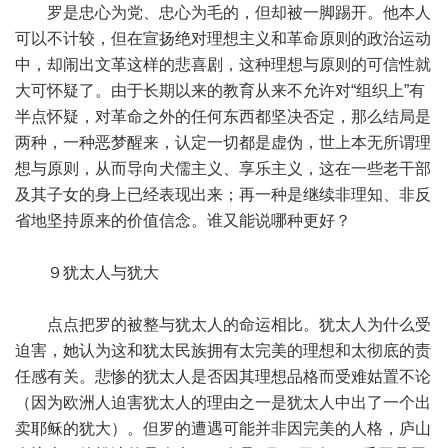
罗是忠心为党、忠心为毛的，但却被一脚踢开。他本人
可以不计较，但在宣扬绝对理想主义和革命原则的政治运动
中，却闹出文革这样的悲喜剧，这种理想与原则的可信性就
大可怀疑了。由于长期以来的教育从来不允许对“组织上”有
半点怀疑，对革命之外的任何东西都坚决否定，那么结局是
两种，一种恶梦醒来，认定一切都是虚伪，世上本无所谓理
想与原则，从而导向犬儒主义、享乐主义，这在一些老干部
及其子女的身上已经表现出来；再一种是继续非理知、非反
省地坚持原来的价值信念。谁又能说哪种更好？
９犹太人与犹大
点点把罗的被整与犹太人的命运相比。犹太人为什么受
迫害，她认为这和犹太民族拥有太完美的理想和太彻底的责
任感有关。悲惨的犹太人是否因其理想品格而受难姑置不论
（因为欧洲人迫害犹太人的理由之一是犹太人中出了一个出
卖耶稣的犹大）。但罗的遭遇可能并非因完美的人格，庐山