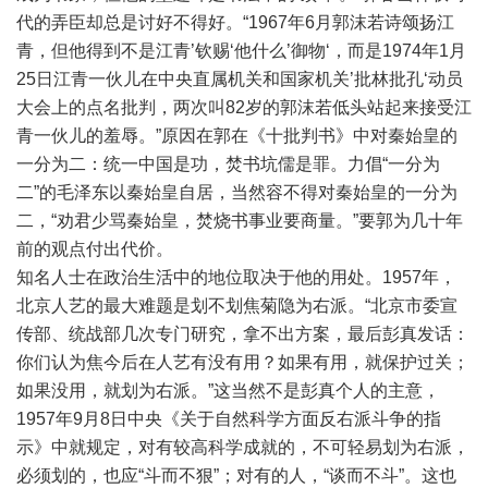
代的弄臣却总是讨好不得好。“1967年6月郭沫若诗颂扬江
青，但他得到不是江青’钦赐‘他什么’御物‘，而是1974年1月
25日江青一伙儿在中央直属机关和国家机关’批林批孔‘动员
大会上的点名批判，两次叫82岁的郭沫若低头站起来接受江
青一伙儿的羞辱。”原因在郭在《十批判书》中对秦始皇的
一分为二：统一中国是功，焚书坑儒是罪。力倡“一分为
二”的毛泽东以秦始皇自居，当然容不得对秦始皇的一分为
二，“劝君少骂秦始皇，焚烧书事业要商量。”要郭为几十年
前的观点付出代价。
知名人士在政治生活中的地位取决于他的用处。1957年，
北京人艺的最大难题是划不划焦菊隐为右派。“北京市委宣
传部、统战部几次专门研究，拿不出方案，最后彭真发话：
你们认为焦今后在人艺有没有用？如果有用，就保护过关；
如果没用，就划为右派。”这当然不是彭真个人的主意，
1957年9月8日中央《关于自然科学方面反右派斗争的指
示》中就规定，对有较高科学成就的，不可轻易划为右派，
必须划的，也应“斗而不狠”；对有的人，“谈而不斗”。这也