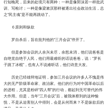
行知晚死，后来的处境只有两种：一种是像郭沫若一样批武
训、写检讨；一种是像梁漱溟那样被逐出社会政治生活，总
之“民主魂”是不能再跳动了。
６原则和纵欲
罗自杀后，旨在批判他的“三月会议”停开了。
但是参加会议的人余兴未尽，余怒未消，他们说爸爸是
自绝党自绝于人民，他们用最难听的话说爸爸，说：“罗长
子跳了冰棍”，也有人不说难听话，他们诗意大发。
历史已经雄辩地证明，参加三月会议的许多人不愧是伟
大的无产阶级革命家、政治家。他们的行为对中国革命以后
的进程，尤其是粉碎“四人帮”的行动，都起到无可替代的伟
大作用。但是，当年“三月会议”后，被我体察到的这种愉
悦，不是从迫害别人中得到，会是从何而来？不是纵欲后的