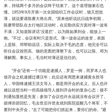
来，持续两个多月的会议终于结束了。这个道理饶漱石也
懂。1953年9月开第一次全国组织工作会议时，饶又想批
薄，就说要请陈赓大将出席。“原来他听说抗日战争初期，
陈赓带部队在太行地区活动时，在后勤供应方面对薄一波有
不满；又知道陈讲话‘没遮拦’，以为陈如果到会，能放上一
炮。”不过，会议有时只是形式。薄一波命运的改变，表面
上是陈、邓帮助说话，实际上取决于毛的态度，他完全可以
听任会议按照高、饶的意图把薄整下去，也可以让陈、邓为
薄解围。事实上，毛当时对薄还是信任的。
“开会”还有一个功能是逮捕人，罗是一例，而罗本人也
借开会之机逮捕过潘汉年；此后还有周恩来逮捕黄永胜等
人，华国锋逮捕王洪文等人，都是用开会的名义。后人也许
难以设想当时一些高级领导人接到开会时的复杂心态：接不
到通知显然是失宠；参加了会议也许永远就没有会议开了。
据傅崇碧回忆，毛去世后许世友就到医院提醒几个将军，不
要到中央开会，“去了可能把你们抓起来，要你们的命。”避