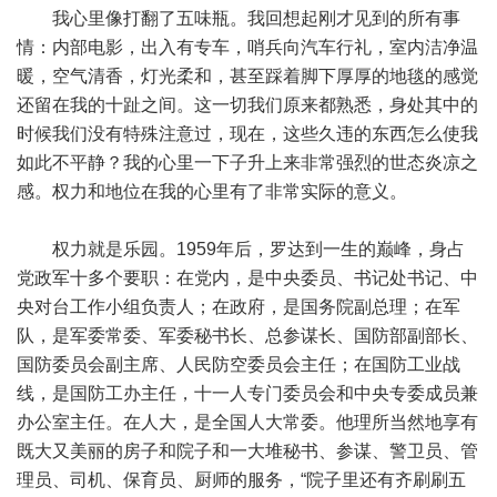
我心里像打翻了五味瓶。我回想起刚才见到的所有事
情：内部电影，出入有专车，哨兵向汽车行礼，室内洁净温
暖，空气清香，灯光柔和，甚至踩着脚下厚厚的地毯的感觉
还留在我的十趾之间。这一切我们原来都熟悉，身处其中的
时候我们没有特殊注意过，现在，这些久违的东西怎么使我
如此不平静？我的心里一下子升上来非常强烈的世态炎凉之
感。权力和地位在我的心里有了非常实际的意义。
权力就是乐园。1959年后，罗达到一生的巅峰，身占
党政军十多个要职：在党内，是中央委员、书记处书记、中
央对台工作小组负责人；在政府，是国务院副总理；在军
队，是军委常委、军委秘书长、总参谋长、国防部副部长、
国防委员会副主席、人民防空委员会主任；在国防工业战
线，是国防工办主任，十一人专门委员会和中央专委成员兼
办公室主任。在人大，是全国人大常委。他理所当然地享有
既大又美丽的房子和院子和一大堆秘书、参谋、警卫员、管
理员、司机、保育员、厨师的服务，“院子里还有齐刷刷五