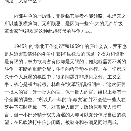
满足，又是什么？
内部斗争的严厉性，非身临其境者不能领略。毛泽东之
所以能纵横捭阖、无所顾忌，是因为一些“伟大的无产阶级
革命家”也很欢迎这种此起彼伏的斗争方式。
1945年的“华北工作会议”和1959年的庐山会议，罗不也
是从迫害彭德怀的斗争中获得“纵欲后的满足”？权力和资源
是有限的，权力欲与占有欲却是无限的，如此就需要不断的
斗争，不断的重新分配，斗争的哲学势在必行。在一切都取
决于个人意愿的氛围中，很多问题并非原则之分、主义之
争，核心是权力转移。林彪在“文革”初说得明白：“这次要罢
一批人的官，升一批人的官，保一批人的官。组织上要有一
个全面的调整。”所以几十年的“革命友谊”并不会使一些人在
落井下石时犹豫一下。对普通人而言，政治原则无人情可
言，但一小部分精于权力角逐的人却可以充分伸张自己的欲
望，在风吹浪打中信步闲庭。被剥夺和被满足同时完成。