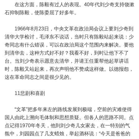
在这方面，陈毅有过人的表现。40年代刘少奇支持饶漱
石抑制陈毅，使陈委屈了好多年。
1966年8月23日，中央文革在政治局会议上要刘少奇到
清华大学检讨，毛泽东不说话，当时只有陈毅站起来说：少
奇同志有什么错误，可以在政治局这个范围内来解决。要他
到清华去，这种方式好不好？我看不好，到时让他下不了
台。当刘少奇表示愿意去清华，并请王任重帮他起草讲话
时，陈毅又站起来，再次声明他不赞成这样做。以德报怨，
这在革命同志之间是很少见的。
11悲剧和喜剧
“文革”把多年来左的路线发展到极端，空前的灾难使得
国人由此上溯向毛体制和思想质疑。但各人的思路不同。点
点记得1970年冬天，他到刘少奇儿女家去，在一特别的气
氛中，刘园园点了几支蜡烛，举起酒杯说：“今天是爸爸的