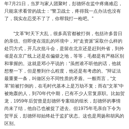
年7月21日，当罗与家人团聚时，彭德怀在监中疼痛难忍，
只能哀求看管的战士：“警卫战士，疼得我一点办法也没有
了，我实在忍受不了了，你帮我打一枪吧。”
“文革”时天下大乱，很多高官都被打倒，包括许多昔日
的亲信。但即使在混乱的环境中，对“走资派”采取什么样的
处罚方式，开几次批斗会，是留在北京还是赶到外省，到外
省是在京广线上还是在偏僻之地，等等，毛都是有严格区别
和掌握的。这就是邓小平说的：“虽然谁不听他的话，他就
想整一下，但是整到什么程度，他还是有考虑的。”辩证法
最重要一条，叫做区分不同性质的矛盾。一般而言，“文
革”前被打倒的，在毛时代基本上是万劫不复；而在“文革”中
被炮轰的人，到70年代中期，已有不少人官复原职。比如贺
龙，1959年后贺曾是彭德怀专案组的组长，彭德怀的事情
尚未了结，他自己也被捉了进去。但1975年毛亲自下令为
贺平反，彭德怀却始终处于监扩状态。这也是周扬和胡风的
区别。