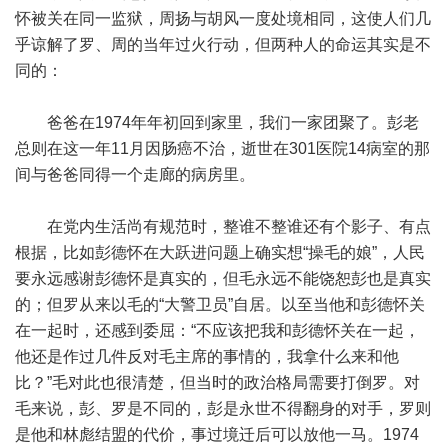
怀被关在同一监狱，周扬与胡风一度处境相同，这使人们几
乎谅解了罗、周的当年过火行动，但两种人的命运其实是不
同的：
爸爸在1974年年初回到家里，我们一家团聚了。彭老
总则在这一年11月因肠癌不治，逝世在301医院14病室的那
间与爸爸同得一个走廊的病房里。
在党内生活尚有规范时，整谁不整谁还有个影子、有点
根据，比如彭德怀在大跃进问题上确实想“操毛的娘”，人民
要永远感谢彭德怀是真实的，但毛永远不能饶恕彭也是真实
的；但罗从来以毛的“大警卫员”自居。以至当他和彭德怀关
在一起时，还感到委屈：“不应该把我和彭德怀关在一起，
他还是作过几件反对毛主席的事情的，我拿什么来和他
比？”毛对此也很清楚，但当时的政治格局需要打倒罗。对
毛来说，彭、罗是不同的，彭是永世不得翻身的对手，罗则
是他和林彪结盟的代价，事过境迁后可以放他一马。1974