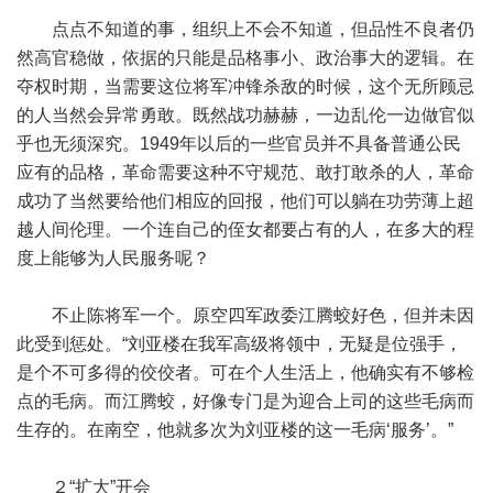
点点不知道的事，组织上不会不知道，但品性不良者仍
然高官稳做，依据的只能是品格事小、政治事大的逻辑。在
夺权时期，当需要这位将军冲锋杀敌的时候，这个无所顾忌
的人当然会异常勇敢。既然战功赫赫，一边乱伦一边做官似
乎也无须深究。1949年以后的一些官员并不具备普通公民
应有的品格，革命需要这种不守规范、敢打敢杀的人，革命
成功了当然要给他们相应的回报，他们可以躺在功劳薄上超
越人间伦理。一个连自己的侄女都要占有的人，在多大的程
度上能够为人民服务呢？
不止陈将军一个。原空四军政委江腾蛟好色，但并未因
此受到惩处。“刘亚楼在我军高级将领中，无疑是位强手，
是个不可多得的佼佼者。可在个人生活上，他确实有不够检
点的毛病。而江腾蛟，好像专门是为迎合上司的这些毛病而
生存的。在南空，他就多次为刘亚楼的这一毛病‘服务’。”
２“扩大”开会