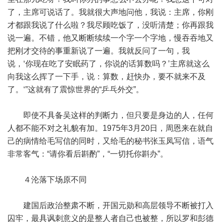
了，主席可说话了。我就很大声地问他，我说：主席，你刚
才都跟我说了什么啦？我尽顾吃饭了，没听清楚；你再跟我
说一遍。不错，他又断断续续一个字一个字地，慢吞吞地又
把刚才交待的事重新说了一遍。我就反问了一句，我
说，‘你现在吃了安眠药了，你说的话算数吗？’主席就这么
向我这么挥了一下手，说：算数，赶快办，要不就来不及
了。‘”这就有了震惊世界的“乒乓外交”。
即使不具备吴这样的判断力，但只要是身边的人，任何
人都不能不对之礼貌有加。1975年3月20日，周恩来在就自
己的病情给毛写信的同时，又给毛的秘书张玉凤写信，语气
非常客气：“请你看后斟酌”，“一切托你斟办”。
４沦落下场原不同
建国后政治整肃不断，开国元勋和高层领导不断被打入
囚牢，最具讽刺意义的是整人者自己也被整，所以罗和彭德