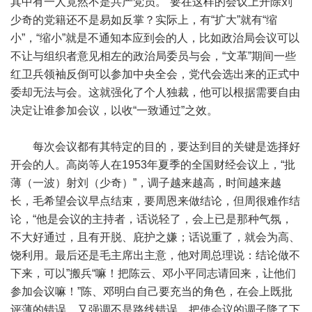
其中有一人竟然不是共产党员。”要在这样的会议上开除刘
少奇的党籍还不是易如反掌？实际上，有“扩大”就有“缩
小”，“缩小”就是不通知本应到会的人，比如政治局会议可以
不让与组织者意见相左的政治局委员与会，“文革”期间一些
红卫兵领袖反倒可以参加中央全会，党代会选出来的正式中
委却无法与会。这就强化了个人独裁，他可以根据需要自由
决定让谁参加会议，以收“一致通过”之效。
每次会议都有其特定的目的，要达到目的关键是选择好
开会的人。高岗等人在1953年夏季的全国财经会议上，“批
薄（一波）射刘（少奇）”，调子越来越高，时间越来越
长，毛希望会议早点结束，要周恩来做结论，但周很难作结
论，“他是会议的主持者，话说轻了，会上已是那种气氛，
不大好通过，且有开脱、庇护之嫌；话说重了，就会为高、
饶利用。最后还是毛主席出主意，他对周总理说：结论做不
下来，可以”搬兵“嘛！把陈云、邓小平同志请回来，让他们
参加会议嘛！”陈、邓明白自己要充当的角色，在会上既批
评薄的错误，又强调不是路线错误，把使会议的调子降了下