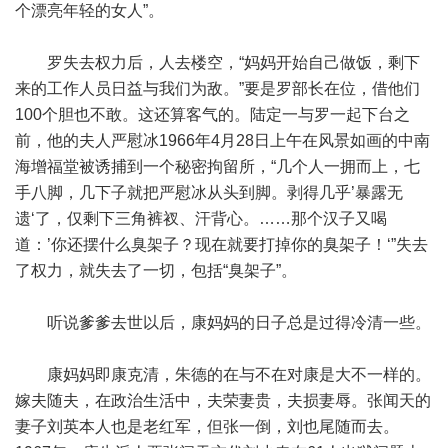
个漂亮年轻的女人”。
罗失去权力后，人去楼空，“妈妈开始自己做饭，剩下
来的工作人员日益与我们为敌。”要是罗部长在位，借他们
100个胆也不敢。这还算客气的。陆定一与罗一起下台之
前，他的夫人严慰冰1966年4月28日上午在风景如画的中南
海增福堂被诱捕到一个秘密拘留所，“几个人一拥而上，七
手八脚，几下子就把严慰冰从头到脚。剥得几乎’暴露无
遗‘了，仅剩下三角裤衩、汗背心。……那个汉子又喝
道：’你还摆什么臭架子？现在就要打掉你的臭架子！‘”失去
了权力，就失去了一切，包括“臭架子”。
听说爹爹去世以后，康妈妈的日子总是过得冷清一些。
康妈妈即康克清，朱德的在与不在对康是大不一样的。
嫁夫随夫，在政治生活中，夫荣妻贵，夫损妻辱。张闻天的
妻子刘英本人也是老红军，但张一倒，刘也尾随而去。