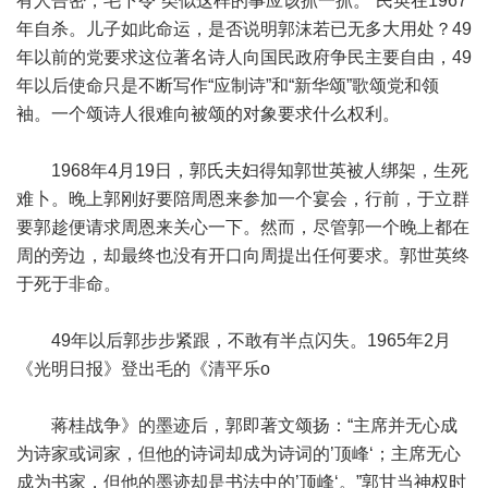
有人告密，毛下令“类似这样的事应该抓一抓。”民英在1967
年自杀。儿子如此命运，是否说明郭沫若已无多大用处？49
年以前的党要求这位著名诗人向国民政府争民主要自由，49
年以后使命只是不断写作“应制诗”和“新华颂”歌颂党和领
袖。一个颂诗人很难向被颂的对象要求什么权利。
1968年4月19日，郭氏夫妇得知郭世英被人绑架，生死
难卜。晚上郭刚好要陪周恩来参加一个宴会，行前，于立群
要郭趁便请求周恩来关心一下。然而，尽管郭一个晚上都在
周的旁边，却最终也没有开口向周提出任何要求。郭世英终
于死于非命。
49年以后郭步步紧跟，不敢有半点闪失。1965年2月
《光明日报》登出毛的《清平乐o
蒋桂战争》的墨迹后，郭即著文颂扬：“主席并无心成
为诗家或词家，但他的诗词却成为诗词的’顶峰‘；主席无心
成为书家，但他的墨迹却是书法中的’顶峰‘。”郭甘当神权时