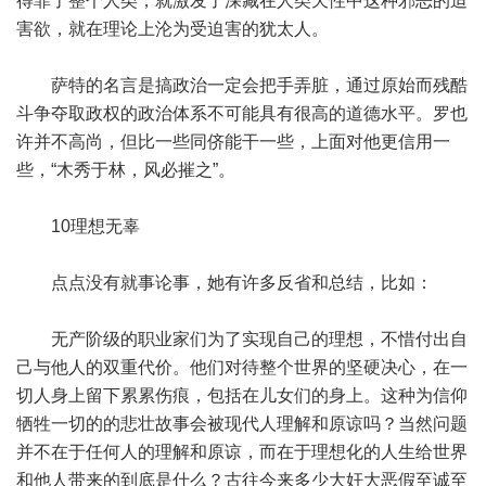
得罪了整个人类，就激发了深藏在人类天性中这种邪恶的迫
害欲，就在理论上沦为受迫害的犹太人。
萨特的名言是搞政治一定会把手弄脏，通过原始而残酷
斗争夺取政权的政治体系不可能具有很高的道德水平。罗也
许并不高尚，但比一些同侪能干一些，上面对他更信用一
些，“木秀于林，风必摧之”。
10理想无辜
点点没有就事论事，她有许多反省和总结，比如：
无产阶级的职业家们为了实现自己的理想，不惜付出自
己与他人的双重代价。他们对待整个世界的坚硬决心，在一
切人身上留下累累伤痕，包括在儿女们的身上。这种为信仰
牺牲一切的的悲壮故事会被现代人理解和原谅吗？当然问题
并不在于任何人的理解和原谅，而在于理想化的人生给世界
和他人带来的到底是什么？古往今来多少大奸大恶假至诚至