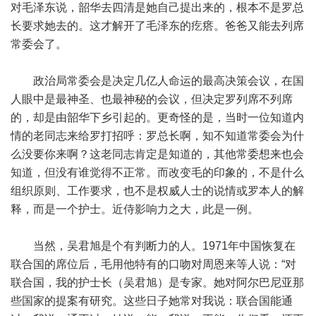
对毛泽东说，韶华去四清是她自己提出来的，根本不是罗总
长要求她去的。这才解开了毛泽东的疙瘩。爸爸又能去列席
常委会了。
政治局常委会是决定几亿人命运的最高决策会议，在国
人眼中是最神圣、也最神秘的会议，但决定罗列席不列席
的，却是由韶华下乡引起的。更奇怪的是，当时一位知道内
情的老同志来给罗打招呼：罗总长啊，知不知道常委会为什
么没要你来啊？这老同志肯定是知道的，其他常委想来也会
知道，但没有谁觉得不正常。而改变毛的印象的，不是什么
组织原则、工作要求，也不是权威人士的说情或罗本人的解
释，而是一个护士。近侍影响力之大，此是一例。
当然，吴君旭是个有判断力的人。1971年中国恢复在
联合国的席位后，毛用他特有的口吻对周恩来等人说：“对
联合国，我的护士长（吴君旭）是专家。她对阿尔巴尼亚那
些国家的提案有研究。这些日子她常对我说：联合国能通