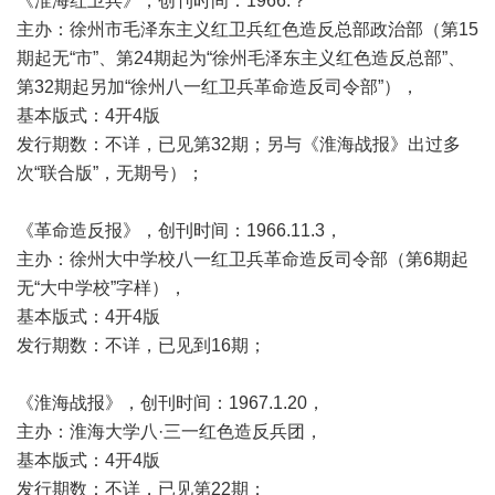
《淮海红卫兵》，创刊时间：1966.？
主办：徐州市毛泽东主义红卫兵红色造反总部政治部（第15
期起无“市”、第24期起为“徐州毛泽东主义红色造反总部”、
第32期起另加“徐州八一红卫兵革命造反司令部”），
基本版式：4开4版
发行期数：不详，已见第32期；另与《淮海战报》出过多
次“联合版”，无期号）；
《革命造反报》，创刊时间：1966.11.3，
主办：徐州大中学校八一红卫兵革命造反司令部（第6期起
无“大中学校”字样），
基本版式：4开4版
发行期数：不详，已见到16期；
《淮海战报》，创刊时间：1967.1.20，
主办：淮海大学八·三一红色造反兵团，
基本版式：4开4版
发行期数：不详，已见第22期；