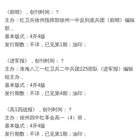
《前哨》，创刊时间：？
主办：红卫兵徐州指挥部徐州一中反到底兵团《前哨》编辑
部，
基本版式：4开4版
发行期数：不详，已见第1期；油印；
《进军报》，创刊时间：？
主办：淮海八三一红卫兵二中兵团225部队《进军报》编辑
组主办，
基本版式：4开4版
发行期数：不详，已见第4期；油印；
《高1四战报》，创刊时间：？
主办：徐州四中红革会高一（4）班，
基本版式：4开4版
发行期数：不详，已见第1期；油印；