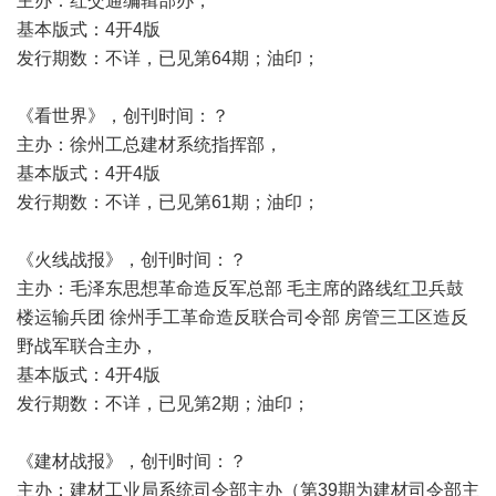
主办：红交通编辑部办，
基本版式：4开4版
发行期数：不详，已见第64期；油印；
《看世界》，创刊时间：？
主办：徐州工总建材系统指挥部，
基本版式：4开4版
发行期数：不详，已见第61期；油印；
《火线战报》，创刊时间：？
主办：毛泽东思想革命造反军总部 毛主席的路线红卫兵鼓
楼运输兵团 徐州手工革命造反联合司令部 房管三工区造反
野战军联合主办，
基本版式：4开4版
发行期数：不详，已见第2期；油印；
《建材战报》，创刊时间：？
主办：建材工业局系统司令部主办（第39期为建材司令部主