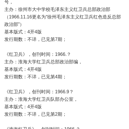
号，
主办：徐州市大中学校毛泽东主义红卫兵总部政治部
（1966.11.16更名为“徐州毛泽东主义红卫兵红色造反总部
政治部”）
基本版式：4开4版
发行期数：不详，已见第7期；
《红卫兵》，创刊时间：1966.？
主办：淮海大学红卫兵总部政治部编，
基本版式：4开4版
发行期数：不详，已见第4期；
《红卫兵》，创刊时间：1966.9？
主办：淮海大学红卫兵队部办公室，
基本版式：4开4版
发行期数：不详，已见第2期；