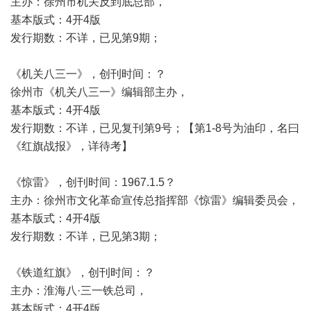
主办：徐州市机关反到底总部，
基本版式：4开4版
发行期数：不详，已见第9期；
《机关八三一》，创刊时间：？
徐州市《机关八三一》编辑部主办，
基本版式：4开4版
发行期数：不详，已见复刊第9号；【第1-8号为油印，名曰
《红旗战报》，详待考】
《惊雷》，创刊时间：1967.1.5？
主办：徐州市文化革命宣传总指挥部《惊雷》编辑委员会，
基本版式：4开4版
发行期数：不详，已见第3期；
《铁道红旗》，创刊时间：？
主办：淮海八·三一铁总司，
基本版式：4开4版