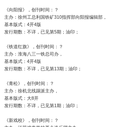
《向阳报》，创刊时间：？
主办：徐州工总利国铁矿310指挥部向阳报编辑部，
基本版式：4开4版
发行期数：不详，已见第5期；油印；
《铁道红旗》，创刊时间：？
主办：淮海八三一铁总司办，
基本版式：4开4版
发行期数：不详，已见第13期；油印；
《青松》，创刊时间：？
主办：徐机北线踢派主办，
基本版式：大8开
发行期数：不详，已见第1期；油印；
《新戏校》，创刊时间：？