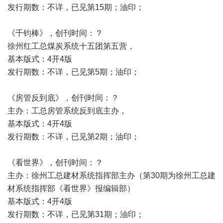
发行期数：不详，已见第15期；油印；
《千钧棒》，创刊时间：？
徐州红工总煤炭系统十五团第五营，
基本版式：4开4版
发行期数：不详，已见第5期；油印；
《房管反到底》，创刊时间：？
主办：工总房管系统反到底主办，
基本版式：4开4版
发行期数：不详，已见第2期；油印；
《看世界》，创刊时间：？
主办：徐州工总建材系统指挥部主办（第30期为徐州工总建
材系统指挥部《看世界》报编辑部）
基本版式：4开4版
发行期数：不详，已见第31期；油印；