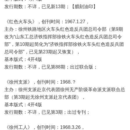
发行期数：不详，已见新13期；【腊刻油印】
《红色火车头》，创刊时间：1967.1.27，
主办：徐州铁路地区火车头红色造反兵团总司令部（第9期
改为“山东工总济铁指挥部徐铁火车头红色造反兵团总司令
部”，第10期起简化为“济铁指挥部徐铁火车头红色造反兵团
总司令部”，已见第23期起又恢复），
基本版式：4开4版
发行期数：不详，已见第88期；出过联合版；
《徐州支派》，创刊时间：1968.？
主办：徐州支派赴京代表团徐州无产阶级革命派支派联合总
部（第3期起无徐州支派赴京代表团），
基本版式：4开4版
发行期数：不详，已见第3期；出过专刊；
《徐州工人》，创刊时间：1968.3.26，