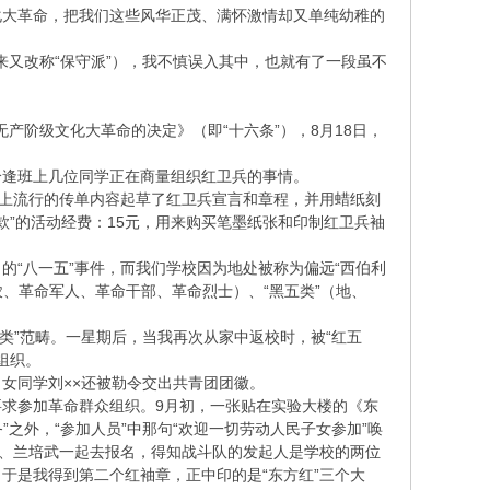
文化大革命，把我们这些风华正茂、满怀激情却又单纯幼稚的
来又改称“保守派”），我不慎误入其中，也就有了一段虽不
产阶级文化大革命的决定》（即“十六条”），8月18日，
恰逢班上几位同学正在商量组织红卫兵的事情。
会上流行的传单内容起草了红卫兵宣言和章程，并用蜡纸刻
款”的活动经费：15元，用来购买笔墨纸张和印制红卫兵袖
“八一五”事件，而我们学校因为地处被称为偏远“西伯利
农、革命军人、革命干部、革命烈士）、“黑五类”（地、
五类”范畴。一星期后，当我再次从家中返校时，被“红五
组织。
，女同学刘××还被勒令交出共青团团徽。
求参加革命群众组织。9月初，一张贴在实验大楼的《东
之外，“参加人员”中那句“欢迎一切劳动人民子女参加”唤
盈、兰培武一起去报名，得知战斗队的发起人是学校的两位
于是我得到第二个红袖章，正中印的是“东方红”三个大