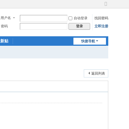
切
换
用户名
自动登录
找回密码
到
宽
密码
立即注册
登录
版
最新贴
快捷导航
返回列表