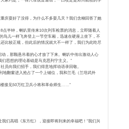
。大家约定，一律只准说普通话，一口咬定是郑州航校的学
在重庆耍好了没得，为什么不多耍几天？我们含糊回答了她
8点半钟，喇叭里传来10次列车检票的消息，立即随着人
笼的鸟儿一样飞奔登上一节空车厢，迅速在硬座上坐下，不
以还比较正规，但此后的情况就大不一样了，我们为此吃尽
缓启动，那颗悬吊着的心才放了下来。喇叭中传出激动人心
我们思想的理论基础是马克思列宁主义。”
多社员向我们招手，我们得意地挥动语录回敬。
利地翻窗进入抢占了一个上铺位，我和兰毛（兰培武外
城楼接见50万红卫兵小将和革命师生……”
让我们高唱《东方红》，迎接即将到来的幸福吧！”我们兴