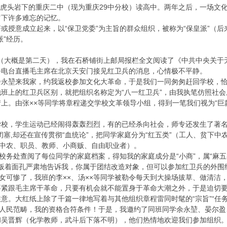
龙桥虎头岩下的重庆二中（现为重庆29中分校）读高中。两年之后，一场
留下许多难忘的记忆。
或授意成立起来，以“保卫党委”为主旨的群众组织，被称为“保皇派”（后
派”经历。
之后（大概是第二天），我在石桥铺街上邮局报栏全文阅读了《中共中央关于无
播电台直播毛主席在北京天安门接见红卫兵的消息，心情极不平静。
余永堃来我家，约我返校参加文化大革命，于是我们一同匆匆赶回学校，
班上的红卫兵区别，就把组织名称定为“八一红卫兵”，由我执笔仿照社
上。由张××等同学将章程递交学校文革领导小组，得到一笔我们视为“巨
校，学生运动已经闹得轰轰烈烈，有的已经杀向社会，师专还发生了著名的
闭塞,却还在宣传贯彻“血统论”，把同学家庭分为“红五类”（工人、贫下中
（中农、职员、教师、小商贩、自由职业者）。
校校务处查阅了每位同学的家庭档案，得知我的家庭成分是“小商”，属“麻
他板着面孔严肃地告诉我，你属于团结改造对象，但可以参加红卫兵的外围
子女可惨了，我班的李××、汤××等同学被勒令每天到大操场拔草、做清洁
要紧跟毛主席干革命，只要有机会就不能置身于革命大潮之外，于是迫切要
意。大红纸上除了千篇一律地写着与其他组织章程雷同时髦的“宗旨”“任务”
动人民范畴，我的资格合符条件！于是，我邀约了同班同学余永堃、晏尔
吴晋辉（化学教师，武斗后下落不明），他们热情地欢迎我们参加组织。