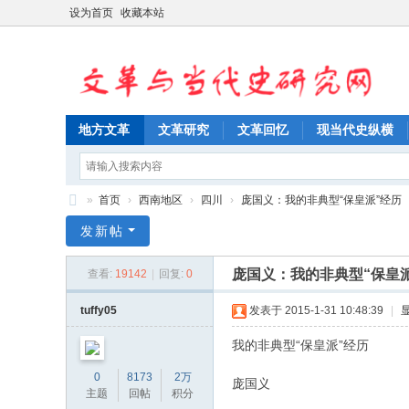
设为首页
收藏本站
地方文革
文革研究
文革回忆
现当代史纵横
»
首页
›
西南地区
›
四川
›
庞国义：我的非典型“保皇派”经历
文
发新帖
革
庞国义：我的非典型“保皇
查看:
19142
|
回复:
0
与
当
tuffy05
发表于 2015-1-31 10:48:39
|
代
我的非典型“保皇派”经历
史
0
8173
2万
庞国义
研
主题
回帖
积分