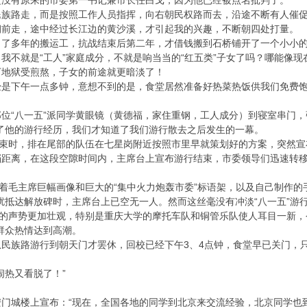
定没有原来的市委第一书记兼市长任白戈，因为他已经被点名批判了。
族路走，而是按照工作人员指挥，向右朝民权路而去，沿途不断有人催促
朝前走，途中经过长江边的黄沙溪，才引起我的兴趣，不断朝四处打量。
了多年的搬运工，抗战结束后第二年，才借钱搬到石桥铺开了一个小小的
我不就是“工人”家庭成分，不就是响当当的“红五类”子女了吗？哪能像现
下地狱受煎熬，子女的前途就更暗淡了！
是下午一点多钟，意想不到的是，食堂居然准备好热菜热饭供我们免费饱
位“八一五”派同学黄眼镜（黄德福，家住重钢，工人成分）到寝室串门，
了他的游行经历，我们才知道了我们游行散去之后发生的一幕。
结束时，排在尾部的队伍在七星岗附近按照市里早就策划好的方案，突然宣布
距离，在这段空隙时间内，主席台上宣布游行结束，市委领导们迅速转移
抬着毛主席巨幅画像和巨大的“集中火力炮轰市委”标语架，以及自己制作的
扰抵达解放碑时，主席台上已空无一人。然而这丝毫没有冲淡“八一五”游
碑的声势更加壮观，特别是重庆大学的摩托车队和铜管乐队使人耳目一新，
群众热情达到高潮。
民族路游行到朝天门才罢休，回校已经下午3、4点钟，食堂早已关门，
闹热又看脱了！”
在天安门城楼上宣布：“现在，全国各地的同学到北京来交流经验，北京同学