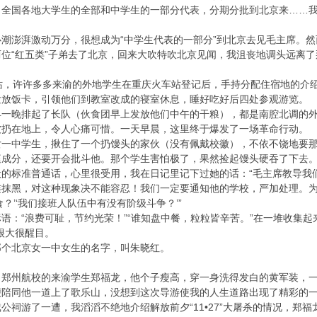
，全国各地大学生的全部和中学生的一部分代表，分期分批到北京来……
潮澎湃激动万分，很想成为“中学生代表的一部分”到北京去见毛主席。然而
位“红五类”子弟去了北京，回来大吹特吹北京见闻，我沮丧地调头远离
站，许许多多来渝的外地学生在重庆火车站登记后，手持分配住宿地的介
发放饭卡，引领他们到教室改成的寝室休息，睡好吃好后四处参观游览。
早一晚排起了长队（伙食团早上发放他们中午的干粮），都是南腔北调的
被扔在地上，令人心痛可惜。一天早晨，这里终于爆发了一场革命行动。
女一中学生，揪住了一个扔馒头的家伙（没有佩戴校徽），不依不饶地要
庭成分，还要开会批斗他。那个学生害怕极了，果然捡起馒头硬吞了下去
般的标准普通话，心里很受用，我在日记里记下过她的话：“毛主席教导我
连抹黑，对这种现象决不能容忍！我们一定要通知他的学校，严加处理。
？’‘我们接班人队伍中有没有阶级斗争？’”
语：“浪费可耻，节约光荣！”“谁知盘中餐，粒粒皆辛苦。”在一堆收集
很大很醒目。
那个北京女一中女生的名字，叫朱晓红。
郑州航校的来渝学生郑福龙，他个子瘦高，穿一身洗得发白的黄军装，一
便陪同他一道上了歌乐山，没想到这次导游使我的人生道路出现了精彩的
公祠游了一遭，我滔滔不绝地介绍解放前夕“11•27”大屠杀的情况，郑