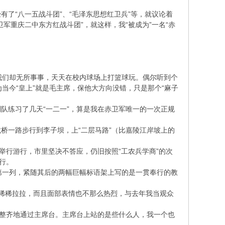
了“八一五战斗团”、“毛泽东思想红卫兵”等，就议论着
军重庆二中东方红战斗团”，就这样，我“被成为”一名“赤
，我们却无所事事，天天在校内球场上打篮球玩。偶尔听到个
为当今“皇上”就是毛主席，保他大方向没错，只是那个“麻子
列队练习了几天“一二一”，算是我在赤卫军唯一的一次正规
桥一路步行到李子坝，上“二层马路”（比嘉陵江岸坡上的
举行游行，市里坚决不答应，仍旧按照“工农兵学商”的次
行。
走第一列，紧随其后的两幅巨幅标语架上写的是一贯奉行的教
稀稀拉拉，而且面部表情也不那么热烈，与去年我当观众
”整齐地通过主席台。主席台上站的是些什么人，我一个也