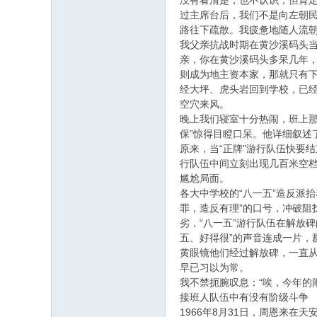
没有看清楚，也不认识，但肯
过主席台后，我们不是向左朝民
路往下疏散。我疲惫地随人流
我父亲抗战时期在黄沙溪码头当
亲，你在黄沙溪码头多呆几年，
则成为地主资本家，那就只有
经大坪、虎头岩回到学校，已经
空穴来风。
晚上我们寝室十分热闹，班上那
保”惊得目瞪口呆。他详细叙述
原来，当“正牌”游行队伍快要
行队伍中间立刻出现几百米空档
尴尬局面。
各大中学校的“八一五”造反派
罪，造反有理”的口号，冲破阻
劣，“八一五”游行队伍在解放
五、好得很”的声音连成一片，
黄眼镜他们经过解放碑，一直从
早已习以为常。
我不禁扼腕叹息：“唉，今年的
接班人队伍中有没有阶级斗争
1966年8月31日，周恩来