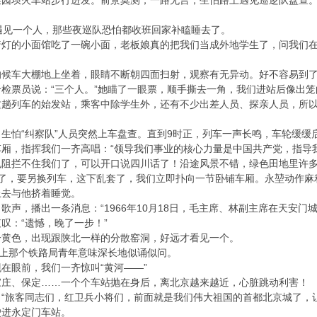
菜园坝火车站步行进发。前景莫测，一路无言，生怕路上遇见巡逻队盘查
遇见一个人，那些夜巡队恐怕都收班回家补瞌睡去了。
着灯的小面馆吃了一碗小面，老板娘真的把我们当成外地学生了，问我们
候车大棚地上坐着，眼睛不断朝四面扫射，观察有无异动。好不容易到了
检票员说：“三个人。”她瞄了一眼票，顺手撕去一角，我们进站后像出
这趟列车的始发站，乘客中除学生外，还有不少出差人员、探亲人员，所
生怕“纠察队”人员突然上车盘查。直到9时正，列车一声长鸣，车轮缓
厢，指挥我们一齐高唱：“领导我们事业的核心力量是中国共产党，指导
也阻拦不住我们了，可以开口说四川话了！沿途风景不错，绿色田地里许
走了，要另换列车，这下乱套了，我们立即扑向一节卧铺车厢。永堃动作麻
上去与他挤着睡觉。
声，播出一条消息：“1966年10月18日，毛主席、林副主席在天安门
叹：“遗憾，晚了一步！”
一黄色，出现跟陕北一样的分散窑洞，好远才看见一个。
铺上那个铁路局青年意味深长地似诵似问。
在眼前，我们一齐惊叫“黄河——”
家庄、保定……一个个车站抛在身后，离北京越来越近，心脏跳动利害！
“旅客同志们，红卫兵小将们，前面就是我们伟大祖国的首都北京城了，
驶进永定门车站。