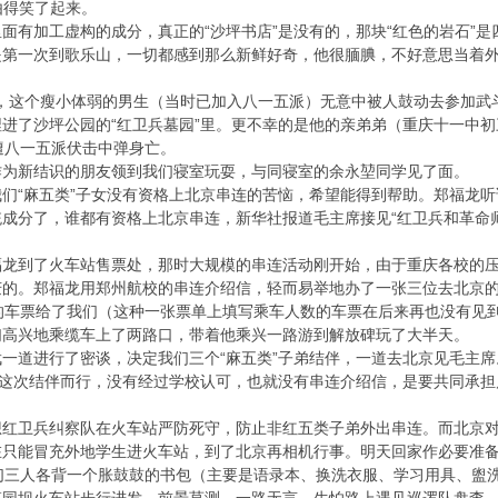
由得笑了起来。
面有加工虚构的成分，真正的“沙坪书店”是没有的，那块“红色的岩石”
第一次到歌乐山，一切都感到那么新鲜好奇，他很腼腆，不好意思当着外
3日，这个瘦小体弱的男生（当时已加入八一五派）无意中被人鼓动去参加
进了沙坪公园的“红卫兵墓园”里。更不幸的是他的亲弟弟（重庆十一中
遭八一五派伏击中弹身亡。
作为新结识的朋友领到我们寝室玩耍，与同寝室的余永堃同学见了面。
们“麻五类”子女没有资格上北京串连的苦恼，希望能得到帮助。郑福龙
成分了，谁都有资格上北京串连，新华社报道毛主席接见“红卫兵和革命
福龙到了火车站售票处，那时大规模的串连活动刚开始，由于重庆各校的
庆的。郑福龙用郑州航校的串连介绍信，轻而易举地办了一张三位去北京
的车票给了我们（这种一张票单上填写乘车人数的车票在后来再也没有见到
们高兴地乘缆车上了两路口，带着他乘兴一路游到解放碑玩了大半天。
一道进行了密谈，决定我们三个“麻五类”子弟结伴，一道去北京见毛主
，这次结伴而行，没有经过学校认可，也就没有串连介绍信，是要共同承担
想红卫兵纠察队在火车站严防死守，防止非红五类子弟外出串连。而北京
在只能冒充外地学生进火车站，到了北京再相机行事。明天回家作必要准
时，我们三人各背一个胀鼓鼓的书包（主要是语录本、换洗衣服、学习用具、