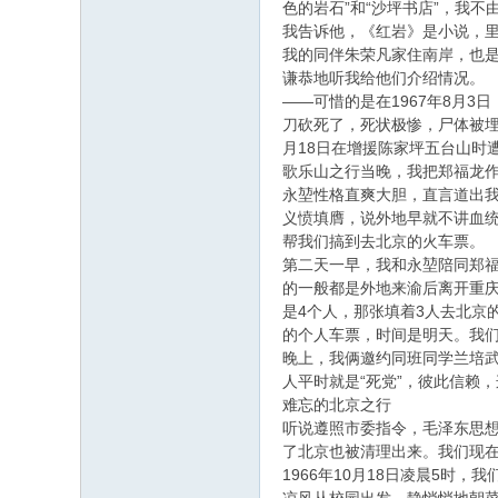
色的岩石”和“沙坪书店”，我不
我告诉他，《红岩》是小说，里
我的同伴朱荣凡家住南岸，也是
谦恭地听我给他们介绍情况。
——可惜的是在1967年8月
刀砍死了，死状极惨，尸体被埋
月18日在增援陈家坪五台山时
歌乐山之行当晚，我把郑福龙
永堃性格直爽大胆，直言道出我
义愤填膺，说外地早就不讲血统
帮我们搞到去北京的火车票。
第二天一早，我和永堃陪同郑
的一般都是外地来渝后离开重
是4个人，那张填着3人去北京
的个人车票，时间是明天。我
晚上，我俩邀约同班同学兰培武
人平时就是“死党”，彼此信赖
难忘的北京之行
听说遵照市委指令，毛泽东思
了北京也被清理出来。我们现
1966年10月18日凌晨5