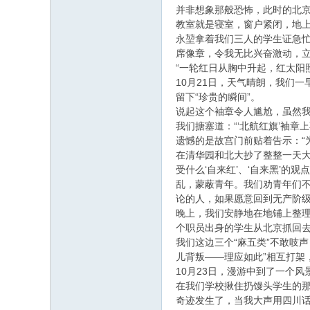
并非想象那般恐怖，此时的北京
教室就是寝室，窗户紧闭，地
永堃拿着我们三人的学生证急
席像章，令我无比兴奋激动，
“一轮红日从胸中升起，红太阳
10月21日，天气晴朗，我们
留下“珍贵的瞬间”。
说起这个袖章令人尴尬，虽然我
我们搪塞道：“‘北航红旗’袖章
遗憾的是故宫门前贴着告示：“
在清华园和北大抄了整整一天大
受什么‘自来红’、‘自来黑’的
乱，蒙蔽青年。我们劝青年们
论的人，如果愿意回到无产阶级
晚上，我们安静地在地铺上整
个职员出身的学生从北京抓回去
我们这边三个“麻五类”不敢吱
儿背叛——理应如此”相互打架
10月23日，漫游中到了一个
在我们学校揪住扔馒头学生的
奇迹发生了，当我大声用四川话