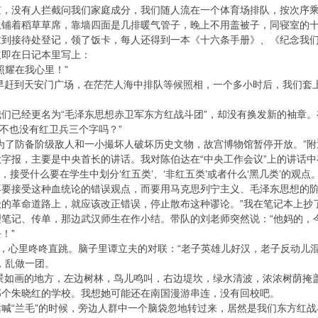
，没有人拦截问我们家庭成分，我们随人流在一个体育场排队，按次序乘
上铺着稻草草席，靠墙四面是几排暖气管子，晚上不用盖被子，同寝室的
忙到接待处登记，领了饭卡，每人还得到一本《十六条手册》、《纪念我
立即在日记本里写上：
照耀在我心里！”
一早赶到天安门广场，在茫茫人海中排队等候照相，一个多小时后，我们套
们已经更名为“毛泽东思想赤卫军东方红战斗团”，却没有换发新的袖章。有
上不也没有红卫兵三个字吗？”
为了防备阶级敌人和一小撮坏人破坏历史文物，故宫博物馆暂停开放。”
字报，主要是中央首长的讲话。我对陈伯达在“中央工作会议”上的讲话中
观点，接受什么要在学生中划分‘红五类’、‘非红五类’或者什么‘黑几类’
不要接受这种血统论的错误观点，而要用马克思列宁主义、毛泽东思想的
的革命道路上，就应该改正错误，停止散布这种谬论。”我在笔记本上抄
理笔记、传单，那边武汉师生在作小结。带队的刘老师突然说：“他妈的，
！”
声，心里咚咚直跳。脑子里谭立夫的对联：“老子英雄儿好汉，老子反动儿
，乱做一团。
风景如画的地方，左边树林，鸟儿鸣叫，右边堤坎，绿水清波，浓浓树荫
那个朱晓红的学校。我想她可能还在南国漫游串连，没有回校吧。
喊“兰毛”的时候，旁边人群中一个脑袋忽地转过来，居然是我们东方红