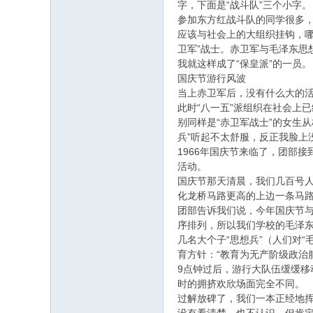
字，下面是“战斗队”三个小字。
参加东方红战斗队的同学很多，
应该与社会上的大组织挂钩，哪
卫军”战士。赤卫军与毛泽东思
我就这样成了“保皇派”的一员。
国庆节游行风波
当上赤卫军后，没有什么大的
此时“八一五”派组织在社会上
别同样是“赤卫军战士”的女生
兵”听起不太舒服，反正我脸上
1966年国庆节来临了，团部
活动。
国庆节那天清晨，我们几百号人
化龙桥马路更高的上边一条马
团部告诉我们说，今年国庆节与
序排列，所以我们学校的毛泽东
几名大个子“思想兵”（人们对
育方针：“教育为无产阶级政治
9点钟过后，游行大队伍缓缓
时的拥挤欢欣场面完全不同。
过解放碑了，我们一本正经地挥