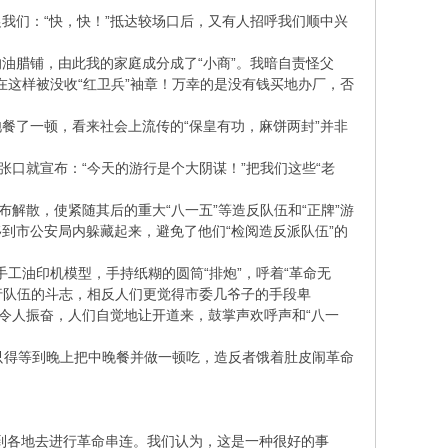
我们：“快，快！”抵达较场口后，又有人招呼我们顺中兴
油腊铺，由此我的家庭成分成了“小商”。我暗自责怪父
在这样被没收“红卫兵”袖章！万幸的是没有钱买地办厂，否
餐了一顿，看来社会上流传的“保皇有功，麻饼两封”并非
张口就宣布：“今天的游行是个大阴谋！”把我们这些“老
解散，使紧随其后的重大“八一五”等造反队伍和“正牌”游
到市公安局内躲藏起来，避免了他们“检阅造反派队伍”的
手工油印机模型，手持纸糊的圆筒“排炮”，呼着“革命无
行队伍的斗志，相反人们更觉得市委几爷子的手段卑
令人振奋，人们自觉地让开道来，鼓掌声欢呼声和“八一
只得等到晚上把中晚餐并做一顿吃，造反者饿着肚皮闹革命
也到各地去进行革命串连。我们认为，这是一种很好的事