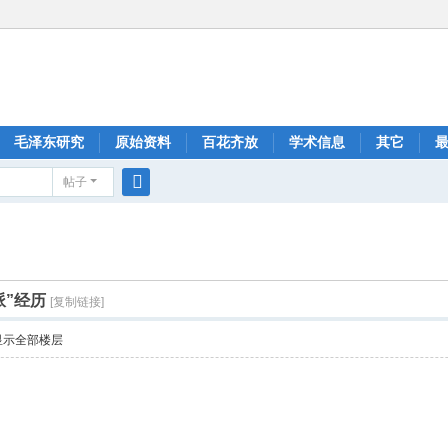
毛泽东研究
原始资料
百花齐放
学术信息
其它
帖子
搜
索
派”经历
[复制链接]
显示全部楼层