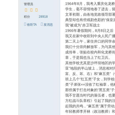
究
1964年8月，我考入重庆化
管理员
网
学生，毫不容情地卷了进去，
文革初期，由各地党政领导部署
积分
28918
典型却也有些戏剧色彩的“保皇
收听TA
发消息
我“被成为”赤卫军战士
1966年暑假期间，8月8日
我又在家中收听到中央人民广
第二天上午，家住井口的同学
我们十分崇尚解放军，为与其他
成传单，张贴在校内和化龙桥街
章，于是我也当上了红卫兵。
其他学校尤其是沙坪坝地区的学
亚”地段的半山坡上，消息相对
富、反、坏、右）和“麻五类”
班上几个“红五类”子女，到学
类”子弟张××没收了红袖章，
那些属于打击对象的“黑五类”
我不甘愿当时代的落伍者，也
方红战斗队章程》引起了我的注
起我的共鸣，“麻五类”属于劳
年轻教师李开林（政治教师）和