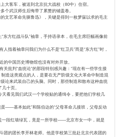
上大客车，被送到北京抗大战校（80中）住宿。
十多个武汉师生后悔带了累赘的铺盖卷。
们的文艺革命先驱鲁迅》，关键是得到一枚梦寐以求的毛主
上“东方红战斗队”袖章，手持语录本，在毛主席巨幅画像前
人指着袖章问我们为什么不是“红卫兵”而是“东方红”时，
附近的中国历史博物馆也没有对外开放。
有关批判“血统论”的那段特别感兴趣：“现在有一些学生接
的观点。制造这类观点的人，是要在无产阶级文化大革命中制造混
阶级论来武装自己的头脑。同时，那些制造和散布这种血统
了几十页。
今天看见我们武汉一个学校贴的通缉令，要把他们学校几
混蛋——基本如此”和陈伯达的“父母革命儿接班，父母反动
掩盖一段红墙绿瓦，竟是一所学校——北京市女一中，就是
战斗团的团长李开林老师。他是学校第三批赴北京代表团的