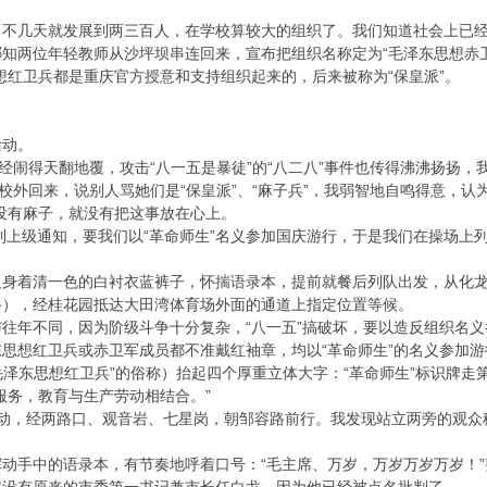
不几天就发展到两三百人，在学校算较大的组织了。我们知道社会上已经有
知两位年轻教师从沙坪坝串连回来，宣布把组织名称定为“毛泽东思想赤卫
想红卫兵都是重庆官方授意和支持组织起来的，后来被称为“保皇派”。
活动。
已经闹得天翻地覆，攻击“八一五是暴徒”的“八二八”事件也传得沸沸扬扬
从校外回来，说别人骂她们是“保皇派”、“麻子兵”，我弱智地自鸣得意，认
没有麻子，就没有把这事放在心上。
接到上级通知，要我们以“革命师生”名义参加国庆游行，于是我们在操场上
身着清一色的白衬衣蓝裤子，怀揣语录本，提前就餐后列队出发，从化龙
路），经桂花园抵达大田湾体育场外面的通道上指定位置等候。
往年不同，因为阶级斗争十分复杂，“八一五”搞破坏，要以造反组织名义
思想红卫兵或赤卫军成员都不准戴红袖章，均以“革命师生”的名义参加游
“毛泽东思想红卫兵”的俗称）抬起四个厚重立体大字：“革命师生”标识牌
服务，教育与生产劳动相结合。”
移动，经两路口、观音岩、七星岗，朝邹容路前行。我发现站立两旁的观众
动手中的语录本，有节奏地呼着口号：“毛主席、万岁，万岁万岁万岁！