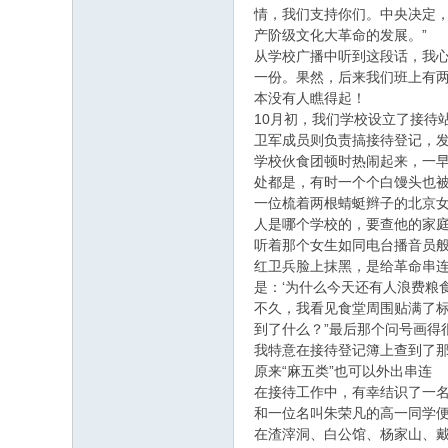
情，我们支持你们。中央决定
产阶级文化大革命的发展。”
从学校广播中听到这段话，我心
一份。果然，后来我们班上有两
本没有人瞧得起！
10月初，我们学校设立了接待
卫军成员则负责搞接待登记，
学校伙食团顿时热闹起来，一
处都是，有时一个个白馒头也
一位梳着两根蜻蜓辫子的北京
人是哪个学校的，要查他的家
听着那个女生如同电台播音员
红卫兵脸上抹黑，是给革命串
是：‘为什么今天还有人浪费粮食
不久，我看见食堂周围贴满了标
到了什么？”最后那个问号画得
我特意在接待登记簿上查到了
原来“麻五类”也可以外出串连
在接待工作中，有幸结识了一名
和一位名叫朱荣凡的高一同学
在渣滓洞、白公馆、杨家山、戴