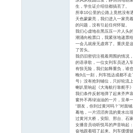
凉风从校园出发，静悄悄地朝
生，学生证介绍信都搞丟了。
所幸10公里的公路上竟然没有
天色蒙蒙亮，我们进入一家亮
的问题，没有引起任何怀疑。
我们心虚地在黑压压一片人头的
潮涌向检票口，我紧张地递票给
一会儿就座无虚席了。重庆是
了苦头。
我仍旧密切注视着周围的情况，
的语录歌，一位女列车员进入车
有惊无险，我们如释重负，谁
晚9点一刻，列车抵达成都不
号）没有抢到铺位，只好轮流
喇叭里响起《大海航行靠舵手》歌
我们条件反射地弹了起来齐声哀
窗外不再绿油油的一片，呈单
“朋友，你到过黄河吗？”对面
蓦地，一片滔滔奔流的黄水出现
过黄河大桥，安阳、邢台、石
女播音员动听悦耳的声音响起：
奋地跟着唱了起来。列车缓缓