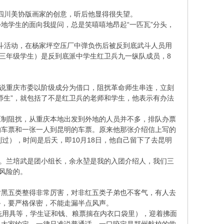
是四川美协版画家的创意，听后他显得很失望。
地学生的面向我提问，总是笑嘻嘻地昂起“一匹瓦”分头，
武斗活动，在杨家坪空压厂中弹负伤后被反到底武斗人员用
初三年级学生）是反到底派中学生红卫兵九一纵队成员，8
听说重庆市委以阶级成分为借口，阻扰革命师生串连，立刻
师生”，就包括了不是红卫兵的老师和学生，他表示有办法
压制阻扰，从重庆本地出发到外地的人员并不多，排队办票
的车票和一张一人到昆明的车票。原来他那张介绍信上写的
过），时间是后天，即10月18日，他自己留下了去昆明
席。兰培武是团小组长，余永堃是我的入团介绍人，我们三
风险的。
对黑五类整得非常厉害，对非红五类子弟也不客气，有人去
备，要严格保密，不能走漏半点风声。
盥洗用具等，学生证和钱、粮票揣在内衣口袋里），迎着拂面