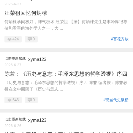
2026-6-27
汪荣祖回忆何炳棣
何炳棣学问极好，脾气极坏 汪荣祖 【按】何炳棣先生是李泽厚很尊
敬和看重的海外学人之一，大 ...
424
0
#百花齐放
点击重新加载
xyma123
2026-6-27
陈兼：《历史与意志：毛泽东思想的哲学透视》序四
《历史与意志：毛泽东思想的哲学透视》序四 陈兼 编者按：陈兼教
授在文中回顾了《历史与意志 ...
543
0
#现当代史纵横
点击重新加载
xyma123
2026-6-26