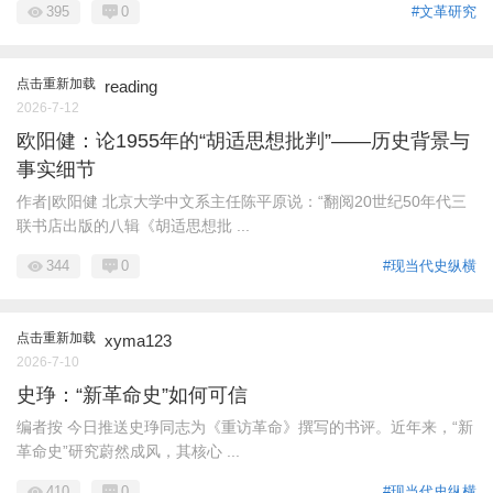
395
0
#文革研究
点击重新加载
reading
2026-7-12
欧阳健：论1955年的“胡适思想批判”——历史背景与
事实细节
作者|欧阳健 北京大学中文系主任陈平原说：“翻阅20世纪50年代三
联书店出版的八辑《胡适思想批 ...
344
0
#现当代史纵横
点击重新加载
xyma123
2026-7-10
史琤：“新革命史”如何可信
编者按 今日推送史琤同志为《重访革命》撰写的书评。近年来，“新
革命史”研究蔚然成风，其核心 ...
410
0
#现当代史纵横