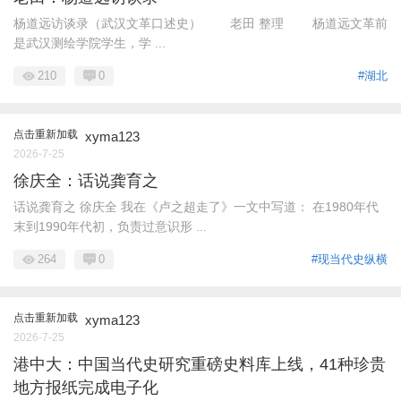
杨道远访谈录（武汉文革口述史） 老田 整理 杨道远文革前
是武汉测绘学院学生，学 ...
210
0
#湖北
点击重新加载
xyma123
2026-7-25
徐庆全：话说龚育之
话说龚育之 徐庆全 我在《卢之超走了》一文中写道： 在1980年代
末到1990年代初，负责过意识形 ...
264
0
#现当代史纵横
点击重新加载
xyma123
2026-7-25
港中大：中国当代史研究重磅史料库上线，41种珍贵
地方报纸完成电子化