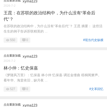
点击重新加载
xyma123
2026-7-2
王昆：在苏联的政治结构中，为什么没有“革命后
代”？
在苏联的政治结构中，为什么没有“革命后代”？ 王昆 摘要： 这些活
生生的例子告诉苏联精英的 ...
550
0
#现当代史纵横
点击重新加载
xyma123
2026-7-2
林小仲：忆史保嘉
《梦随风万里》：忆保嘉 林小仲 忆保嘉·调近金缕曲 梧桐闻箫声。
看年华、海棠依旧，缺月夜 ...
527
0
#文革回忆
点击重新加载
xyma123