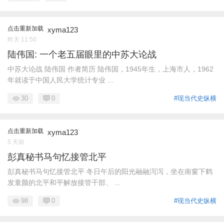
点击重新加载
xyma123
昨天 11:50
陆伟国: 一个老五届眼里的中苏大论战
中苏大论战 陆伟国 作者简历 陆伟国，1945年生，上海市人，1962
年就读于中国人民大学统计专业 ...
30
0
#现当代史纵横
点击重新加载
xyma123
5 天前
彭真秘书马句忆接管北平
彭真秘书马句忆接管北平 冬日午后的阳光融融泻泻，坐在南窗下鹤
发童颜的北平和平解放接管干部、 ...
98
0
#现当代史纵横