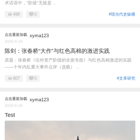
术话语中，“阶级”无疑是 ...
498
0
#现当代史纵横
点击重新加载
xyma123
2026-6-19
陈剑：张春桥“大作”与红色高棉的激进实践
原题：张春桥《论对资产阶级的全面专政》与红色高棉激进的实践
——十年内乱重大事件点评（选载） ...
807
0
#文革研究
点击重新加载
xyma123
2026-6-18
Test