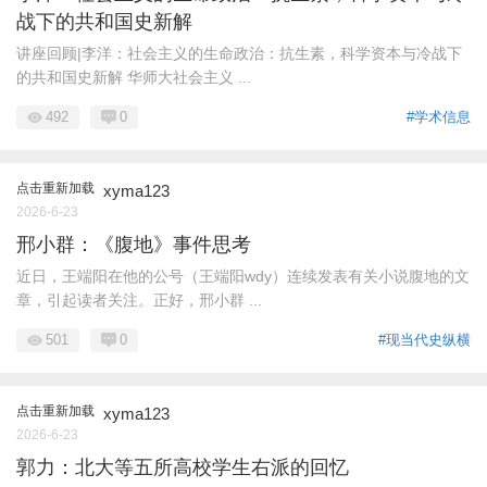
战下的共和国史新解
讲座回顾|李洋：社会主义的生命政治：抗生素，科学资本与冷战下
的共和国史新解 华师大社会主义 ...
492
0
#学术信息
点击重新加载
xyma123
2026-6-23
邢小群：《腹地》事件思考
近日，王端阳在他的公号（王端阳wdy）连续发表有关小说腹地的文
章，引起读者关注。正好，邢小群 ...
501
0
#现当代史纵横
点击重新加载
xyma123
2026-6-23
郭力：北大等五所高校学生右派的回忆