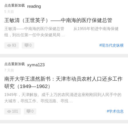
点击重新加载
reading
5 天前
王敏清（王世英子）——中南海的医疗保健总管
王敏清——中南海的医疗保健总管 从1955年初进中南海保健
组，到出任第一任中央保健局局 ...
93
0
#现当代史纵横
点击重新加载
xyma123
7 天前
南开大学王凛然新书：天津市动员农村人口还乡工作
研究（1949—1962）
1949年，天津解放。成千上万的农民涌进这座刚刚回到人民手中的
大城市，寻找工作、寻找活路、寻找 ...
101
0
#学术信息