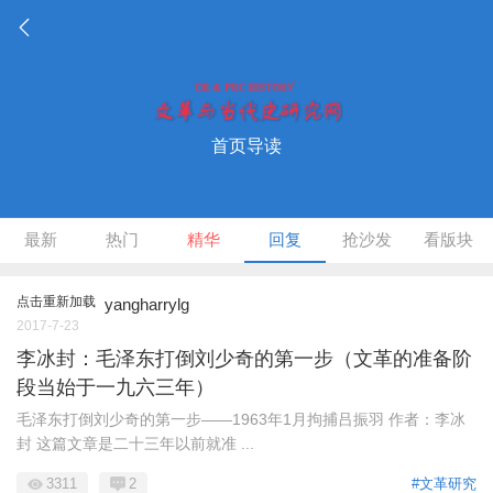
首页导读
最新
热门
精华
回复
抢沙发
看版块
点击重新加载
yangharrylg
2017-7-23
李冰封：毛泽东打倒刘少奇的第一步（文革的准备阶
段当始于一九六三年）
毛泽东打倒刘少奇的第一步——1963年1月拘捕吕振羽 作者：李冰
封 这篇文章是二十三年以前就准 ...
3311
2
#文革研究