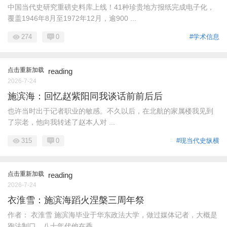
中国当代史研究重磅史料库上线！41种珍贵地方报纸完成电子化，
覆盖1946年8月至1972年12月，逾900 ...
274
0
#学术信息
点击重新加载
reading
2026-7-24
施滨海：回忆赵紫阳同我谈话前前后后
也许当时出于记者职业的敏感。不久以后，在北航的家属楼我见到
了宗老，他向我转述了赵本人对 ...
315
0
#现当代史纵横
点击重新加载
reading
2026-7-24
衣淮雪：施滨海蹈火涅槃三周年祭
作者： 衣淮雪 施滨海毕业于华东政法大学，做过媒体记者，大概是
跑法制口，八十年代他在香 ...