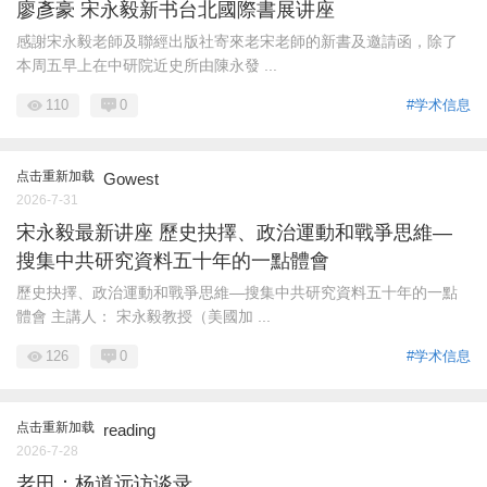
廖彥豪 宋永毅新书台北國際書展讲座
感謝宋永毅老師及聯經出版社寄來老宋老師的新書及邀請函，除了
本周五早上在中研院近史所由陳永發 ...
110
0
#学术信息
点击重新加载
Gowest
2026-7-31
宋永毅最新讲座 歷史抉擇、政治運動和戰爭思維—
搜集中共研究資料五十年的一點體會
歷史抉擇、政治運動和戰爭思維—搜集中共研究資料五十年的一點
體會 主講人： 宋永毅教授（美國加 ...
126
0
#学术信息
点击重新加载
reading
2026-7-28
老田：杨道远访谈录