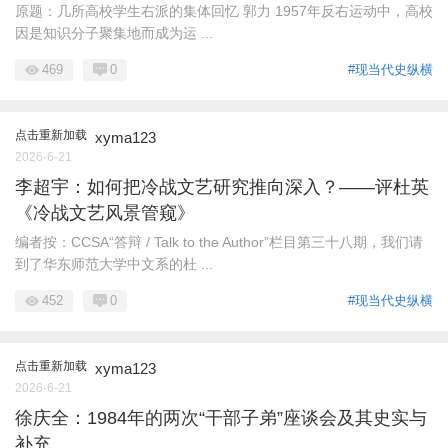
原题：几所高校学生右派的集体回忆 郭力 1957年反右运动中，高校
因是知识分子聚集地而成为运 ...
469
0
#现当代史纵横
点击重新加载
xyma123
2026-6-21
李超宇：如何把冷战文艺研究推向深入？——评杜英
《冷战文艺风景管窥》
编者按：CCSA“答辩 / Talk to the Author”栏目第三十八期，我们请
到了华东师范大学中文系的杜 ...
452
0
#现当代史纵横
点击重新加载
xyma123
2026-6-21
徐庆全：1984年的两次“干部子弟”座谈会及其史实与
补充