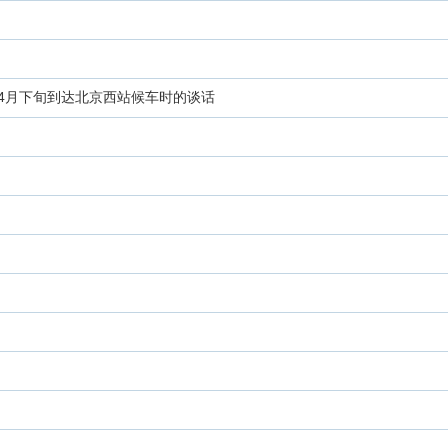
荣4月下旬到达北京西站候车时的谈话
）