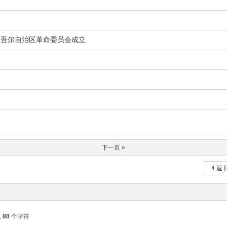
维吾尔自治区革命委员会成立
下一页 »
返 
入
80
个字符