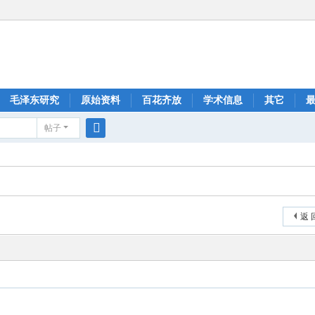
毛泽东研究
原始资料
百花齐放
学术信息
其它
帖子
搜
索
返 