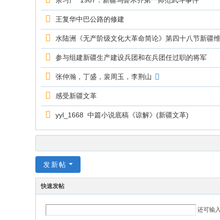
余习广 1967：新疆乌鲁木齐第一师范武斗事件
王复华中巴公路的修建
水陆洲《无产阶级文化大革命简论》第四十八节新疆
参与组建新疆生产建设兵团和在兵团任过职的将军
张仲瀚，丁盛，裴周玉，李荆山
感受新疆文革
yyl_1668 中篇小说底稿《谅解》(新疆文革)
发新帖
快速发帖
还可输