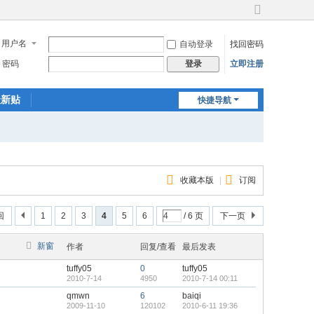
切
换
用户名
自动登录
找回密码
到
宽
密码
立即注册
登录
版
最新贴
快捷导航
收藏本版
|
订阅
回
1
2
3
4
5
6
/ 6 页
下一页
新窗
作者
回复/查看
最后发表
tuffy05
0
tuffy05
2010-7-14
4950
2010-7-14 00:11
qmwn
6
baiqi
2009-11-10
120102
2010-6-11 19:36