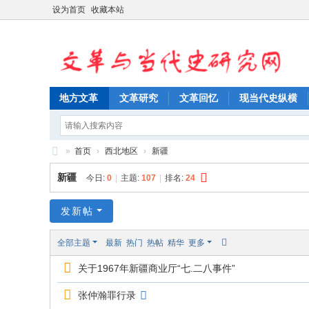
设为首页
收藏本站
地方文革
文革研究
文革回忆
现当代史纵横
»
首页
›
西北地区
›
新疆
文
新疆
今日:
0
|
主题:
107
|
排名:
24
革
与
发新帖
当
全部主题
最新
热门
热帖
精华
更多
代
关于1967年新疆商业厅“七.二八事件”
史
研
张仲瀚罪行录