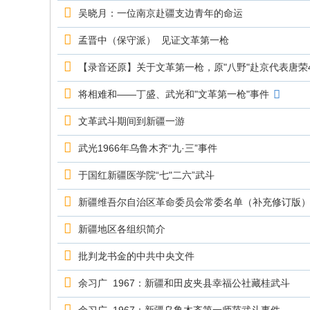
究
吴晓月：一位南京赴疆支边青年的命运
网
孟晋中（保守派） 见证文革第一枪
【录音还原】关于文革第一枪，原"八野"赴京代表唐
将相难和——丁盛、武光和"文革第一枪"事件
文革武斗期间到新疆一游
武光1966年乌鲁木齐“九·三”事件
于国红新疆医学院“七"二六”武斗
新疆维吾尔自治区革命委员会常委名单（补充修订版
新疆地区各组织简介
批判龙书金的中共中央文件
余习广 1967：新疆和田皮夹县幸福公社藏桂武斗