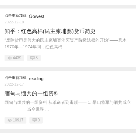
点击重新加载
Gowest
2022-12-18
知乎：红色高棉(民主柬埔寨)货币简史
“废除货币是伟大的民主柬埔寨消灭资产阶级法权的开始”——秀木
1970年—1974年间，红色高棉 ...
4439
3
点击重新加载
reading
2022-12-17
缅甸与缅共的一组资料
缅甸与缅共的一组资料 从革命者到毒贩—— 1. 昂山将军与缅共成立
一 当今世界 ...
10917
0