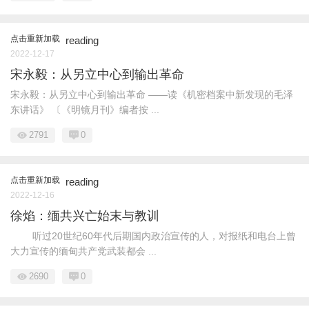
点击重新加载
reading
2022-12-17
宋永毅：从另立中心到输出革命
宋永毅：从另立中心到输出革命 ——读《机密档案中新发现的毛泽
东讲话》 〔《明镜月刊》编者按 ...
2791
0
点击重新加载
reading
2022-12-16
徐焰：缅共兴亡始末与教训
听过20世纪60年代后期国内政治宣传的人，对报纸和电台上曾
大力宣传的缅甸共产党武装都会 ...
2690
0