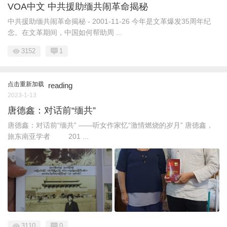
VOA中文 中共援助缅共闹革命揭秘
中共援助缅共闹革命揭秘 - 2001-11-26 今年是文革爆发35周年纪
念。在文革期间，中国如何帮助周 ...
3152
1
点击重新加载
reading
2023-1-13
唐德鑫：对话前“缅共”
唐德鑫：对话前“缅共” ——听女作家忆“激情燃烧的岁月” 唐德鑫，
旅东南亚学者 201 ...
3110
0