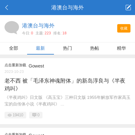
港澳台与海外
港澳台与海外
收藏
今日:
0
主题:
223
排名:
18
全部
最新
热门
热帖
精华
点击重新加载
Gowest
2023-10-23
老不西 被「毛泽东神魂附体」的新岛淳良与《半夜
鸡叫》
《半夜鸡叫》日文版 《高玉宝》三种日文版 1955年解放军作家高玉
宝的自传体小说《半夜鸡叫》 ...
19410
0
点击重新加载