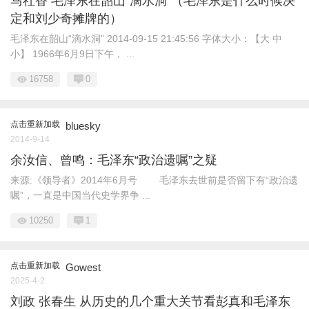
马社香 毛泽东在韶山“滴水洞”（毛泽东是什么时候决
定和刘少奇摊牌的）
毛泽东在韶山“滴水洞” 2014-09-15 21:45:56 字体大小：【大 中
小】 1966年6月9日下午， ...
16758
0
点击重新加载
bluesky
2014-9-14
余汝信、曾鸣：毛泽东“政治遗嘱”之疑
来源:《领导者》2014年6月号 毛泽东去世前是否留下有“政治遗
嘱”，一直是中国当代史学界争 ...
10250
1
点击重新加载
Gowest
2025-4-2
刘政 张春生 从历史的几个重大关节看彭真和毛泽东