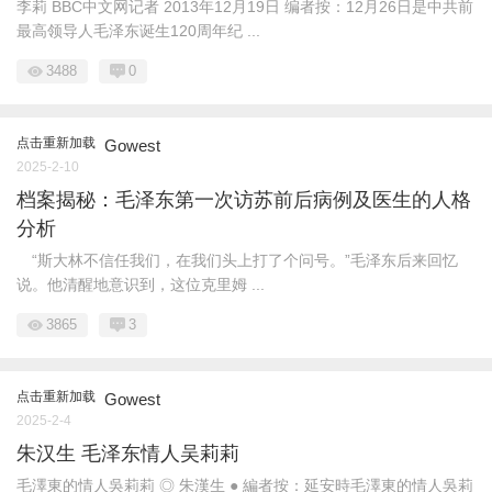
李莉 BBC中文网记者 2013年12月19日 编者按：12月26日是中共前
最高领导人毛泽东诞生120周年纪 ...
3488
0
点击重新加载
Gowest
2025-2-10
档案揭秘：毛泽东第一次访苏前后病例及医生的人格
分析
“斯大林不信任我们，在我们头上打了个问号。”毛泽东后来回忆
说。他清醒地意识到，这位克里姆 ...
3865
3
点击重新加载
Gowest
2025-2-4
朱汉生 毛泽东情人吴莉莉
毛澤東的情人吳莉莉 ◎ 朱漢生 ● 編者按：延安時毛澤東的情人吳莉