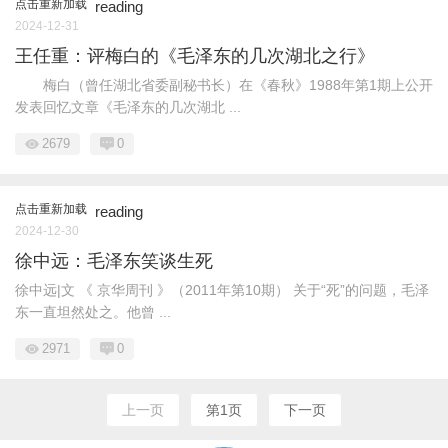
点击重新加载
reading
2024-12-31
王任重：评梅白的《毛泽东的几次湖北之行》
梅白（曾任湖北省委副秘书长）在《春秋》1988年第1期上公开
发表回忆文章《毛泽东的几次湖北 ...
2679
0
点击重新加载
reading
2024-12-30
徐中远：毛泽东笑谈生死
徐中远|文 《 京华周刊 》（2011年第10期） 关于“死”的问题，毛泽
东一直坦然处之。他曾 ...
2971
0
上一页
第1页
下一页