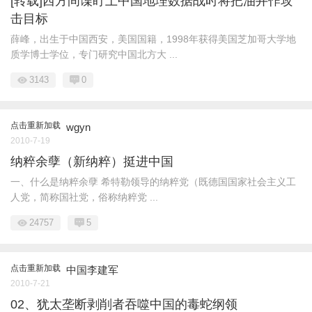
[转载]西方间谍盯上中国地理数据战时将把油井作攻
击目标
薛峰，出生于中国西安，美国国籍，1998年获得美国芝加哥大学地
质学博士学位，专门研究中国北方大 ...
3143
0
点击重新加载
wgyn
2010-7-19
纳粹余孽（新纳粹）挺进中国
一、什么是纳粹余孽 希特勒领导的纳粹党（既德国国家社会主义工
人党，简称国社党，俗称纳粹党 ...
24757
5
点击重新加载
中国李建军
2010-7-21
02、犹太垄断剥削者吞噬中国的毒蛇纲领