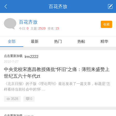
百花齐放
百花齐放
收藏
今日:
0
主题:
2520
排名:
15
全部
最新
热门
热帖
精华
点击重新加载
lrm2222
2010-7-27
中央党校宋惠昌教授痛批“怀旧”之痛：薄熙来盛赞上
世纪五六十年代zt
《北京日报》的子版《理论周刊》最近发表了一篇文章，标题是“怎
样看待当前社会中的‘怀 ...
3528
0
点击重新加载