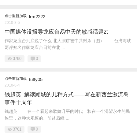
点击重新加载
lrm2222
2010-8-5
中国媒体没报导龙应台易中天的敏感话题zt
作家龙应台到底说了什么 北大演讲被中共封杀（图） 台湾海峡
两岸知名作家龙应台日前在北 ...
3790
0
点击重新加载
tuffy05
2010-8-4
钱超英 解读顾城的几种方式——写在新西兰激流岛
事件十周年
钱超英 在一个看起来歌舞升平的时代，和在一个渴望永生的民
族里，这种大规模的、前赴后继 ...
3761
0