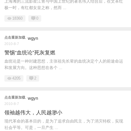
上海滩的三流影星江青与中国上世纪的著名伟人结合后，在文革红
极一时，有红都女皇之称，然而 ...
18360
0
点击重新加载
wgyn
2010-8-7
警惕“血统论”死灰复燃
血统论是一种封建思想，主张祖先长辈的血统决定个人的前途命运
和发展方向。这种思想在各个 ...
4205
2
点击重新加载
wgyn
2010-8-7
领袖越伟大，人民越渺小
现代革命的基本目的，是为了追求自由民主，为了消灭特权，实现
社会平等。可是，一旦产生 ...