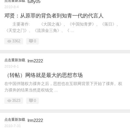
点击重新加载
tuffy05
2010-8-4
邓贤：从原罪的背负者到知青一代的代言人
主要著作: 《大国之魂》、《中国知青梦》、《落日》、
《天堂之门》、《流浪金三角》、《 ...
3362
0
点击重新加载
lrm2222
2010-8-1
（转帖）网络就是最大的思想市场
在中国伴随权力祼奔之后，思想也在互联网背景下开始了祼奔。权
力祼奔的结果当然是权钱交 ...
3523
0
点击重新加载
lrm2222
2010-7-31