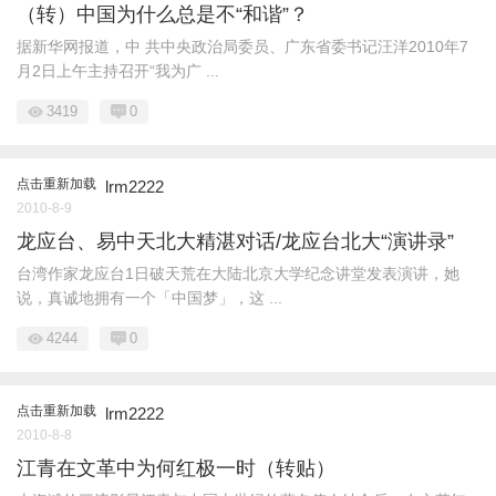
（转）中国为什么总是不“和谐”？
据新华网报道，中 共中央政治局委员、广东省委书记汪洋2010年7
月2日上午主持召开“我为广 ...
3419
0
点击重新加载
lrm2222
2010-8-9
龙应台、易中天北大精湛对话/龙应台北大“演讲录”
台湾作家龙应台1日破天荒在大陆北京大学纪念讲堂发表演讲，她
说，真诚地拥有一个「中国梦」，这 ...
4244
0
点击重新加载
lrm2222
2010-8-8
江青在文革中为何红极一时（转贴）