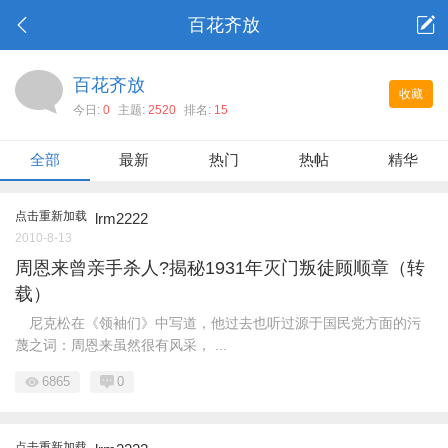
百花齐放
百花齐放
收藏
今日:
0
主题:
2520
排名:
15
全部
最新
热门
热帖
精华
点击重新加载
lrm2222
2010-8-13
周恩来曾亲手杀人?揭秘1931年灭门叛徒顾顺章（转
载）
尼克松在《领袖们》中写道，他过去也听过源于国民党方面的污
蔑之词：周恩来虽然很有风采， ...
6865
0
点击重新加载