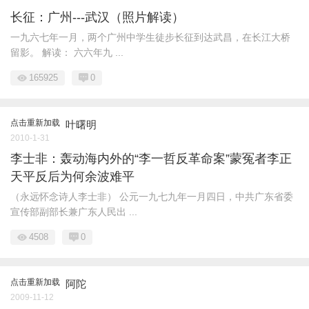
长征：广州---武汉（照片解读）
一九六七年一月，两个广州中学生徒步长征到达武昌，在长江大桥
留影。 解读： 六六年九 ...
165925
0
点击重新加载
叶曙明
2010-1-31
李士非：轰动海内外的“李一哲反革命案”蒙冤者李正
天平反后为何余波难平
（永远怀念诗人李士非） 公元一九七九年一月四日，中共广东省委
宣传部副部长兼广东人民出 ...
4508
0
点击重新加载
阿陀
2009-11-12