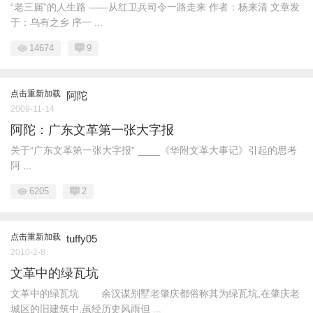
“老三届”的人生路 ——从红卫兵司令一路走来 作者：杨来清 文章发
于：乌有之乡 序一 ...
14674
9
点击重新加载
阿陀
2009-11-14
阿陀：广东文革第一张大字报
关于“广东文革第一张大字报” ____《华附文革大事记》引起的思考
阿 ...
6205
2
点击重新加载
tuffy05
2010-2-8
文革中的绿瓦坑
文革中的绿瓦坑 余汉谋别墅老肇庆都俗称其为绿瓦坑,在肇庆老
城区的旧建筑中,虽经历史风雨但 ...