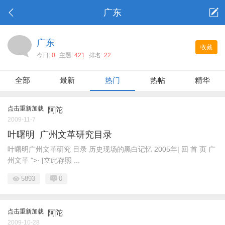
广东
广东
收藏
今日:
0
主题:
421
排名:
22
全部
最新
热门
热帖
精华
点击重新加载
阿陀
2009-11-7
叶曙明 广州文革研究目录
叶曙明广州文革研究 目录 历史现场的黑白记忆 2005年| 回 首 页 广
州文革 ">· [立此存照 ...
5893
0
点击重新加载
阿陀
2009-10-28