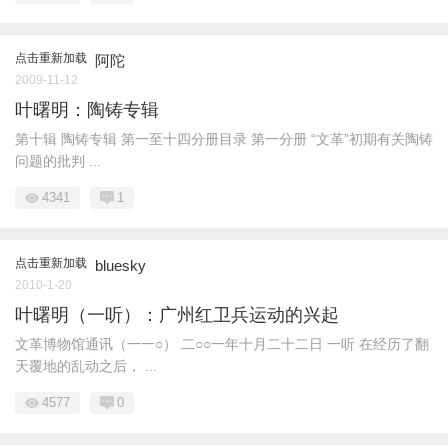
点击重新加载
阿陀
2009-11-12
叶曙明：陶铸专辑
第十辑 陶铸专辑 第一至十四分册目录 第一分册 “文革”初期有关陶铸
问题的批判 ...
4341
1
点击重新加载
bluesky
2010-1-20
叶曙明（一听）：广州红卫兵运动的兴起
文革博物馆通讯（一一○） 二○○一年十月二十二日 一听 在经历了翻
天覆地的乱动之后， ...
4577
0