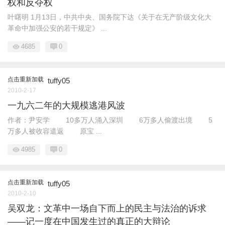
权和反夺权
叶曙明 1月13日，中共中央、国务院下达《关于在无产阶级文化大
革命中加强公安的若干规定》 ...
4685
0
点击重新加载
tuffy05
2010-2-17
一九六二年的大规模逃港风波
作者：尹安学 10多万人涌入深圳 6万多人偷渡出境 5
万多人被收容遣返 原宝 ...
4985
0
点击重新加载
tuffy05
2010-2-10
吴双龙：文革中一场自下而上的民主与法治的诉求
——记一度在中国发生过的真正的大辩论