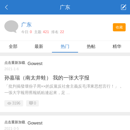
广东
广东
收藏
今日:
0
主题:
421
排名:
22
全部
最新
热门
热帖
精华
点击重新加载
Gowest
2021-1-6
孙嘉瑞（南太井蛙） 我的一张大字报
「批判揭發壞份子周××的反黨反社會主義反毛澤東思想言行！」，
一張大字報用舊報紙粘連起來，足 ...
3196
0
点击重新加载
Gowest
2021-3-5