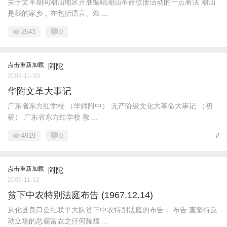
关于文革期间潮汕地区开展编唱潮汕革命歌册活动的一点看法 潮汕
是我的家乡，在包括语言、戏 ...
2543
0
点击重新加载
阿陀
2009-10-30
华附文革大事记
广东省东方红学校 （华师附中） 无产阶级文化大革命大事记 （初
稿） 广东省东方红学校 教 ...
4919
0
#
点击重新加载
阿陀
2009-11-12
贫下中农特别法庭布告 (1967.12.14)
从化县良口公社联平大队贫下中农特别法庭的布告： 布告 查坚持反
动立场的恶霸富农之仔何耀煌 ...