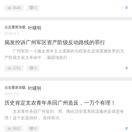
3646
0
#
点击重新加载
叶曙明
2010-2-2
揭发控诉广州军区资产阶级反动路线的罪行
广州军区一小撮走资本主义道路的当权派在这场震撼世界的无
产阶级文化大革命中 ，顽固地执行 ...
3761
0
#
点击重新加载
叶曙明
2010-2-2
历史肯定支农青年杀回广州造反，一万个有理！
支农青年杀回广州造刘、邓、陶在旧安置系统流毒的反就是有
理！这个反造得好， 造得有功。 ...
3652
0
#