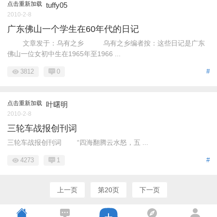
点击重新加载
tuffy05
2010-2-8
广东佛山一个学生在60年代的日记
文章发于：乌有之乡 乌有之乡编者按：这些日记是广东
佛山一位女初中生在1965年至1966 ...
3812
0
#
点击重新加载
叶曙明
2010-2-8
三轮车战报创刊词
三轮车战报创刊词 “四海翻腾云水怒，五 ...
4273
1
#
上一页
第20页
下一页