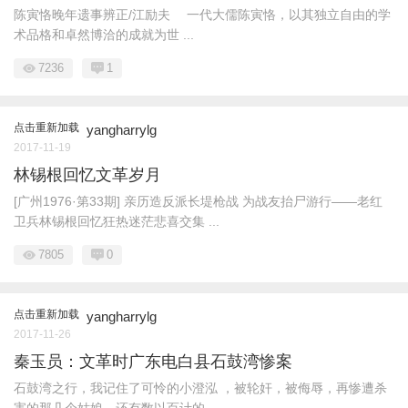
陈寅恪晚年遗事辨正/江励夫 一代大儒陈寅恪，以其独立自由的学
术品格和卓然博洽的成就为世 ...
7236
1
点击重新加载
yangharrylg
2017-11-19
林锡根回忆文革岁月
[广州1976·第33期] 亲历造反派长堤枪战 为战友抬尸游行——老红
卫兵林锡根回忆狂热迷茫悲喜交集 ...
7805
0
点击重新加载
yangharrylg
2017-11-26
秦玉员：文革时广东电白县石鼓湾惨案
石鼓湾之行，我记住了可怜的小澄泓 ，被轮奸，被侮辱，再惨遭杀