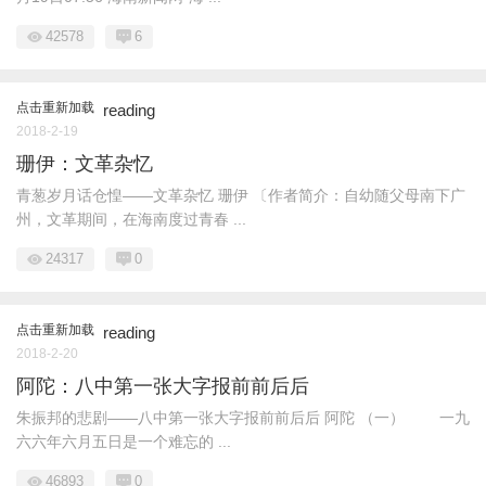
42578
6
点击重新加载
reading
2018-2-19
珊伊：文革杂忆
青葱岁月话仓惶——文革杂忆 珊伊 〔作者简介：自幼随父母南下广
州，文革期间，在海南度过青春 ...
24317
0
点击重新加载
reading
2018-2-20
阿陀：八中第一张大字报前前后后
朱振邦的悲剧——八中第一张大字报前前后后 阿陀 （一） 一九
六六年六月五日是一个难忘的 ...
46893
0