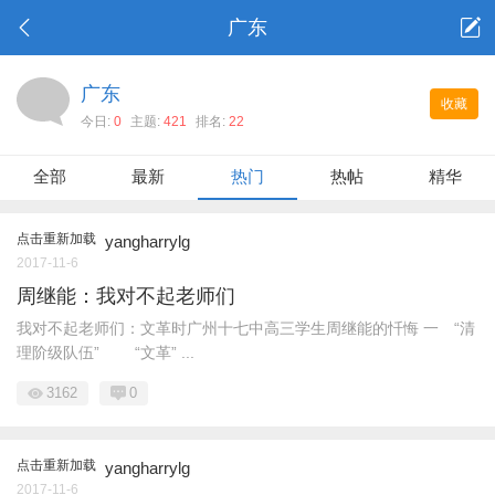
广东
广东
收藏
今日:
0
主题:
421
排名:
22
全部
最新
热门
热帖
精华
点击重新加载
yangharrylg
2017-11-6
周继能：我对不起老师们
我对不起老师们：文革时广州十七中高三学生周继能的忏悔 一 “清
理阶级队伍” “文革” ...
3162
0
点击重新加载
yangharrylg
2017-11-6