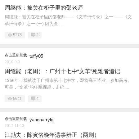
周继能：被关在柜子里的邵老师
周继能：被关在柜子里的邵老师——《文革忏悔录》之一 ——《文
革忏悔录》之一 (一) 因为查 ...
5278
2
点击重新加载
tuffy05
2010-9-3
周继能（老周）：广州十七中“文革”死难者追记
1966年，我就读于广州市第十七中学，即将高三毕业，参加高考。
可是，“文革”的狂飚骤起，击碎 ...
5641
4
点击重新加载
yangharrylg
2017-11-13
江励夫：陈寅恪晚年遗事辨正（两则）