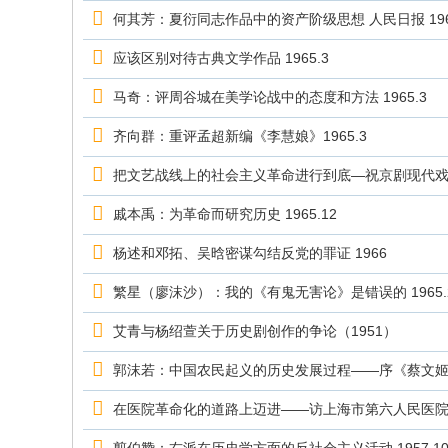
究
何其芳：夏衍同志作品中的资产阶级思想 人民日报 1966
网
应该区别对待古典文学作品 1965.3
马奇：评周谷城在美学论战中的态度和方法 1965.3
齐向群：重评孟超新编《李慧娘》1965.3
把文艺战线上的社会主义革命进行到底—祝京剧现代戏观摩
戚本禹：为革命而研究历史 1965.12
杨述和邓拓、吴晗密谋勾结反党的罪证 1966
繁星（廖沫沙）：我的《有鬼无害论》是错误的 1965.
艾青与杨绍萱关于历史剧创作的争论（1951）
郭沫若：中国农民起义的历史发展过程——序《蔡文姬》1
在医院革命化的道路上迈进——访上海市第六人民医院 19