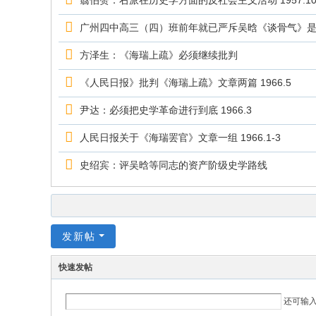
翦伯赞：右派在历史学方面的反社会主义活动 1957.1
广州四中高三（四）班前年就已严斥吴晗《谈骨气》是大毒
方泽生：《海瑞上疏》必须继续批判
《人民日报》批判《海瑞上疏》文章两篇 1966.5
尹达：必须把史学革命进行到底 1966.3
人民日报关于《海瑞罢官》文章一组 1966.1-3
史绍宾：评吴晗等同志的资产阶级史学路线
发新帖
快速发帖
还可输