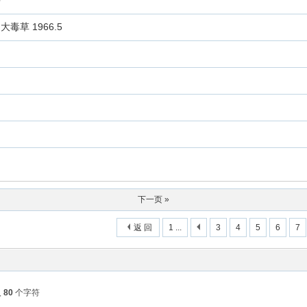
0
草 1966.5
下一页 »
返 回
1 ...
3
4
5
6
7
入
80
个字符