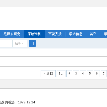
毛泽东研究
原始资料
百花齐放
学术信息
其它
帖子
搜
索
返 回
1 ...
3
4
5
6
7
看法（1979.12.24）