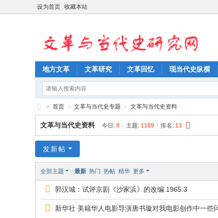
设为首页
收藏本站
地方文革
文革研究
文革回忆
现当代史纵横
»
首页
›
文革与当代史专题
›
文革与当代史资料
文
文革与当代史资料
今日:
0
|
主题:
1169
|
排名:
13
革
与
发新帖
当
全部主题
最新
热门
热帖
精华
更多
代
郭汉城：试评京剧《沙家浜》的改编 1965.3
史
研
新华社 美籍华人电影导演唐书璇对我电影创作中一些问题的