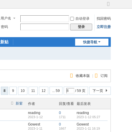
切
换
用户名
自动登录
找回密码
到
宽
密码
立即注册
登录
版
最新贴
快捷导航
收藏本版
|
订阅
8
9
10
11
12
... 59
/ 59 页
下一页
新窗
作者
回复/查看
最后发表
reading
0
reading
2023-1-12
1711
2023-1-12 05:27
Gowest
0
Gowest
2023-1-11
1667
2023-1-11 16:19