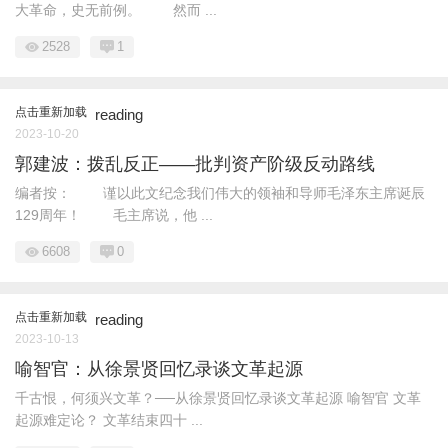
大革命，史无前例。 然而 ...
2528
1
点击重新加载
reading
2023-10-20
郭建波：拨乱反正——批判资产阶级反动路线
编者按： 谨以此文纪念我们伟大的领袖和导师毛泽东主席诞辰
129周年！ 毛主席说，他 ...
6608
0
点击重新加载
reading
2023-10-13
喻智官：从徐景贤回忆录谈文革起源
千古恨，何须兴文革？──从徐景贤回忆录谈文革起源 喻智官 文革
起源难定论？ 文革结束四十 ...