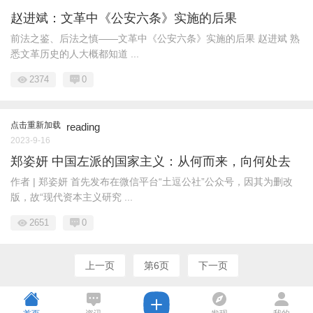
赵进斌：文革中《公安六条》实施的后果
前法之鉴、后法之慎——文革中《公安六条》实施的后果 赵进斌 熟
悉文革历史的人大概都知道 ...
2374
0
点击重新加载
reading
2023-9-16
郑姿妍 中国左派的国家主义：从何而来，向何处去
作者 | 郑姿妍 首先发布在微信平台“土逗公社”公众号，因其为删改
版，故“现代资本主义研究 ...
2651
0
上一页
第6页
下一页