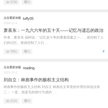
3758
0
点击重新加载
tuffy05
2009-11-4
萧喜东：一九六六年的五十天——记忆与遗忘的政治
作者：萧喜东 福柯说：“记忆是斗争的重要因素之一……谁控制了人
们的记忆，谁就控制了人们 ...
7891
1
#
点击重新加载
reading
2023-10-2
刘自立：林彪事件的极权主义结构
林彪事件的极权主义结构 刘自立 林彪在文革里的作用坊间说法有
二： 一是，他是毛的助纣为虐的 ...
2210
0