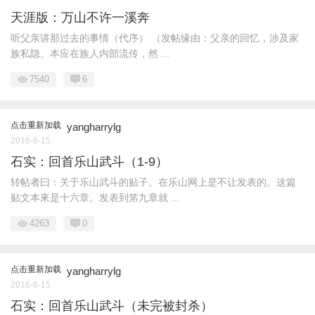
天涯版：万山不许一溪奔
听父亲讲那过去的事情（代序） （发帖缘由：父亲的回忆，涉及家
族私隐。本应在族人内部流传，然 ...
7540
6
点击重新加载
yangharrylg
2016-6-15
石实：回首乐山武斗（1-9）
转帖者曰：关于乐山武斗的贴子。在乐山网上是不让发表的。这篇
贴文本來是十六章。发表到笫九章就 ...
4263
0
点击重新加载
yangharrylg
2016-6-15
石实：回首乐山武斗（未完被封杀）