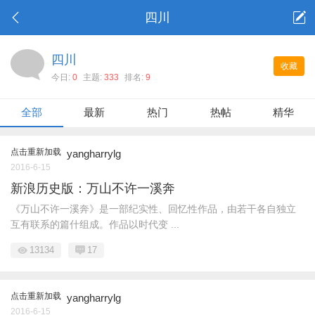
四川
四川
收藏
今日:
0
主题:
333
排名:
9
全部
最新
热门
热帖
精华
点击重新加载
yangharrylg
2016-6-15
新浪历史版：万山不许一溪奔
《万山不许一溪奔》是一部纪实性、回忆性作品，由若干各自独立
互有联系的篇什组成。作品以时代变 ...
13134
17
点击重新加载
yangharrylg
2016-6-15