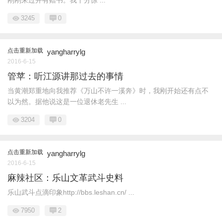
刚刚来过并有赠书。我十分惊 ...
3245
0
点击重新加载
yangharrylg
2016-6-15
管苹：听江源讲那过去的事情
当黄潮郑重地向我推荐《万山不许一溪奔》时，我刚开始还有点不
以为然。据他说这是一位退休老先生 ...
3204
0
点击重新加载
yangharrylg
2016-6-15
麻辣社区：乐山文革武斗史料
乐山武斗点滴印象http://bbs.leshan.cn/ ...
7950
2