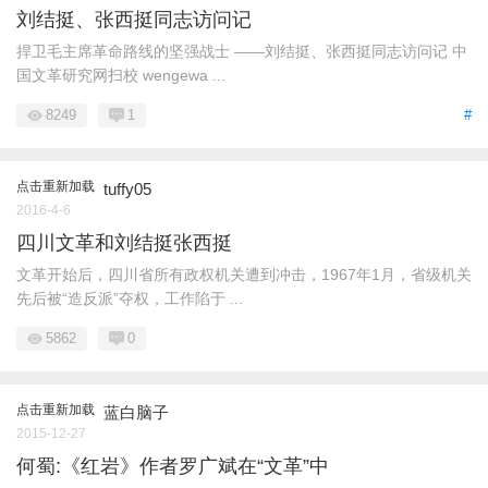
刘结挺、张西挺同志访问记
捍卫毛主席革命路线的坚强战士 ——刘结挺、张西挺同志访问记 中
国文革研究网扫校 wengewa ...
8249
1
#
点击重新加载
tuffy05
2016-4-6
四川文革和刘结挺张西挺
文革开始后，四川省所有政权机关遭到冲击，1967年1月，省级机关
先后被“造反派”夺权，工作陷于 ...
5862
0
点击重新加载
蓝白脑子
2015-12-27
何蜀:《红岩》作者罗广斌在“文革”中