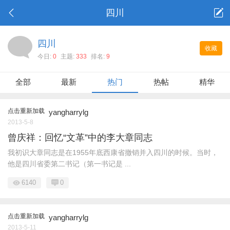
四川
四川
收藏
今日:
0
主题:
333
排名:
9
全部
最新
热门
热帖
精华
点击重新加载
yangharrylg
2013-5-8
曾庆祥：回忆“文革”中的李大章同志
我初识大章同志是在1955年底西康省撤销并入四川的时候。当时，
他是四川省委第二书记（第一书记是 ...
6140
0
点击重新加载
yangharrylg
2013-5-11