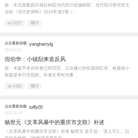
按：本文原载四川省社科院当代四川史编辑部、当代四川研究所主
办的《当代史资料》2010年第1期（ ...
5027
0
点击重新加载
yangharrylg
2013-5-11
倪伯华：小镇刮来造反风
按：本篇节录自作者已经写完、正在修订的长篇回忆录。标题和小
标题是本刊另拟的。作者文革时为重 ...
4396
0
点击重新加载
tuffy05
2013-5-15
杨世元《文革风暴中的重庆市文联》补述
《文革风暴中的重庆市文联》补述 杨世元 老子说：“圣人不仁，以