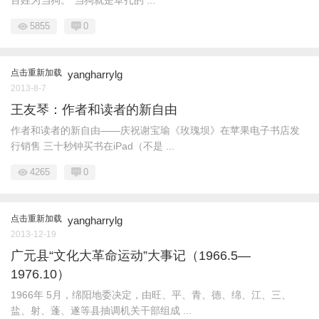
百姓为刍狗。”刍狗就是草扎的 ...
5855
0
点击重新加载
yangharrylg
2013-8-7
王友琴：作者和读者的新自由
作者和读者的新自由——庆祝谢宝瑜《玫瑰坝》在苹果电子书店发
行销售 三十秒钟买书在iPad（不是 ...
4265
0
点击重新加载
yangharrylg
2013-12-19
广元县“文化大革命运动”大事记（1966.5—
1976.10）
1966年 5月，绵阳地委决定，由旺、平、青、德、绵、江、三、
盐、射、蓬、遂等县抽调机关干部组成 ...