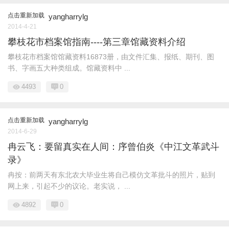
点击重新加载
yangharrylg
2014-4-21
攀枝花市档案馆指南----第三章馆藏资料介绍
攀枝花市档案馆馆藏资料16873册，由文件汇集、报纸、期刊、图
书、字画五大种类组成。馆藏资料中 ...
4493
0
点击重新加载
yangharrylg
2014-6-29
冉云飞：要留真实在人间：序曾伯炎《中江文革武斗
录》
冉按：前两天有东北农大毕业生将自己模仿文革批斗的照片，贴到
网上来，引起不少的议论。老实说， ...
4892
0