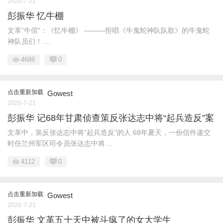
2020-7-21
彭振华 忆牛棚
文革“牛倌”：《忆牛棚》 ———拒唱《牛鬼蛇神队队歌》的牛鬼蛇
神队员们！ ...
4686
0
点击重新加载
Gowest
2020-7-21
彭振华 记68年甘肃侦查策反张达志中将“起兵造反”案
文革中，策反张达志中将“起兵造反”的人 68年夏天，一份信件递交
时任兰州军区司令员张达志中将 ...
4112
0
点击重新加载
Gowest
2020-7-21
彭振华 文革五十天中被斗疯了的女大学生