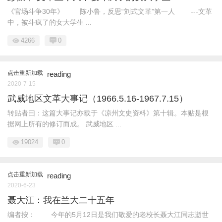
《官场斗争30年》 陈小鲁，反思“刘式文革”第一人 ---文革
中，被斗疯了的女大学生 ...
4266
0
点击重新加载
reading
2020-7-15
武威地区文革大事记（1966.5.16-1967.7.15）
转贴者曰：这篇大事记亦载于《凉州文史资料》第十辑。本贴是根
据网上所有的修订而成。 武威地区 ...
19024
0
点击重新加载
reading
2020-6-23
聂大江：我在兰大二十五年
编者按： 今年的5月12日是我们敬爱的老校长聂大江同志逝世