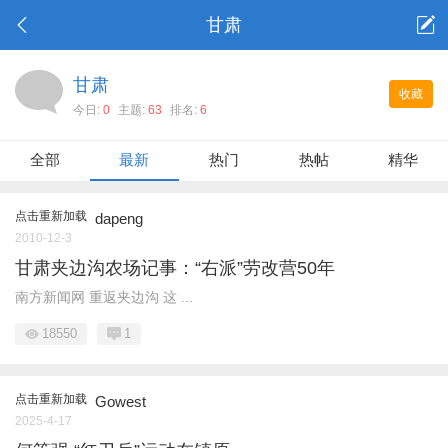
甘肃
甘肃
收藏
今日:
0
主题:
63
排名:
6
全部
最新
热门
热帖
精华
点击重新加载
dapeng
2010-12-3
甘肃夹边沟农场记事：“右派”劳改营50年
南方新闻网 重返夹边沟 这 ...
18550
1
点击重新加载
Gowest
2025-4-17