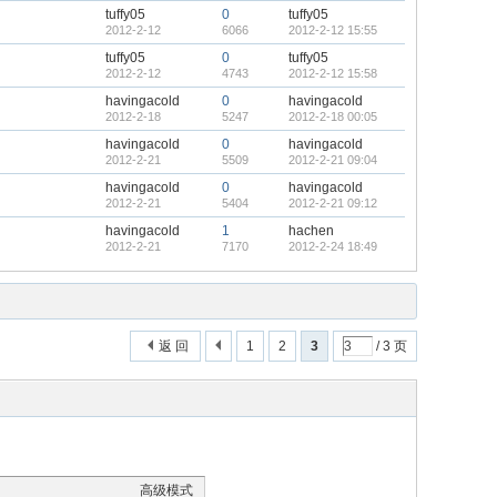
tuffy05
0
tuffy05
2012-2-12
6066
2012-2-12 15:55
tuffy05
0
tuffy05
2012-2-12
4743
2012-2-12 15:58
havingacold
0
havingacold
2012-2-18
5247
2012-2-18 00:05
havingacold
0
havingacold
2012-2-21
5509
2012-2-21 09:04
havingacold
0
havingacold
2012-2-21
5404
2012-2-21 09:12
havingacold
1
hachen
2012-2-21
7170
2012-2-24 18:49
返 回
1
2
3
/ 3 页
高级模式