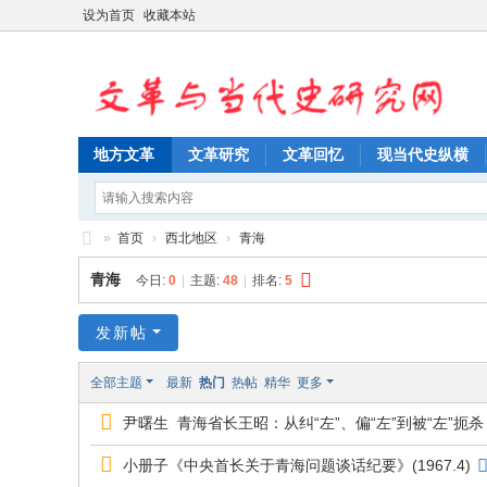
设为首页
收藏本站
地方文革
文革研究
文革回忆
现当代史纵横
»
首页
›
西北地区
›
青海
文
青海
今日:
0
|
主题:
48
|
排名:
5
革
与
发新帖
当
全部主题
最新
热门
热帖
精华
更多
代
尹曙生 青海省长王昭：从纠“左”、偏“左”到被“左”扼杀
史
研
小册子《中央首长关于青海问题谈话纪要》(1967.4)