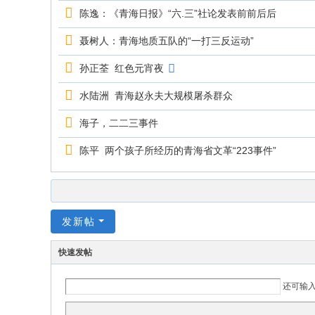
究
陈逸：《青海日报》“六.三”社论发表前前后后
网
聂树人：青海地质五队的“一打三反运动”
孙正荃 红色元宵夜
水陆洲 青海赵永夫大规模屠杀群众
海子，二二三事件
陈平 两个孩子所经历的青海省文革“223事件”
发新帖
快速发帖
还可输