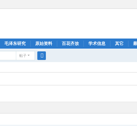
毛泽东研究
原始资料
百花齐放
学术信息
其它
帖子
搜
索