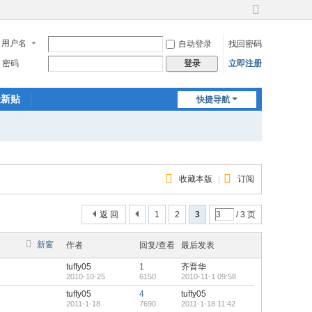
切
换
用户名
自动登录
找回密码
到
宽
密码
立即注册
登录
版
最新贴
快捷导航
收藏本版
|
订阅
返 回
1
2
3
/ 3 页
新窗
作者
回复/查看
最后发表
tuffy05
1
齐晋华
2010-10-25
6150
2010-11-1 09:58
tuffy05
4
tuffy05
2011-1-18
7690
2011-1-18 11:42