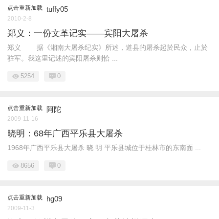
点击重新加载
tuffy05
2010-2-8
郑义：一份文革记实——宾阳大屠杀
郑义 据《湘南大屠杀纪实》所述，道县的屠杀起於民众，止於
驻军。我这里记述的宾阳屠杀则恰 ...
5254
0
点击重新加载
阿陀
2009-11-16
晓明：68年广西平乐县大屠杀
1968年广西平乐县大屠杀 晓 明 平乐县城位于桂林市的东南面 ...
8656
0
点击重新加载
hg09
2009-11-3