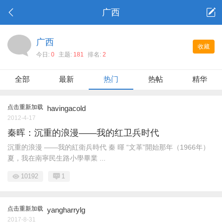
广西
广西
收藏
今日:
0
主题:
181
排名:
2
全部
最新
热门
热帖
精华
点击重新加载
havingacold
2012-4-17
秦晖：沉重的浪漫——我的红卫兵时代
沉重的浪漫 ——我的紅衛兵時代 秦 暉 “文革”開始那年（1966年）
夏，我在南寧民生路小學畢業 ...
10192
1
点击重新加载
yangharrylg
2017-8-31