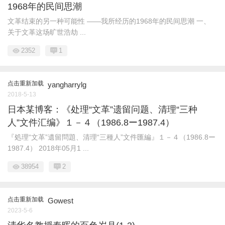
1968年的民间思潮
文革结束的另一种可能性 ——我所经历的1968年的民间思潮 一、
关于文革这场旷世浩劫 ...
2352
1
点击重新加载
yangharrylg
2018-5-13
日本某博客：《处理“文革”遗留问题、清理“三种
人”文件汇编》１－４（1986.8ー1987.4）
『処理“文革”遺留問題、清理“三種人”文件匯編』１－４（1986.8ー
1987.4） 2018年05月1 ...
38954
2
点击重新加载
Gowest
2023-5-6