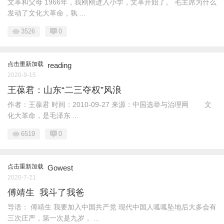
文革和父母 1966年，我刚刚进入小学，文革开始了。 毛主席为什么
发动了文化大革命，孰 ...
3526
0
点击重新加载
reading
2020-9-15
王葆君：山东“二三夺权”风浪
作者：王葆君 时间：2010-09-27 来源：中国选举与治理网 文
化大革命，是毛泽东 ...
6519
0
点击重新加载
Gowest
2020-7-21
傅靖生 我斗了我爸
导语： 傅靖生 我要加入中国共产党 现代中国人呱呱坠地后大多会有
三次庄严，第一次是九岁， ...