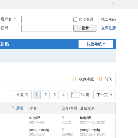
切
换
用户名
自动登录
找回密码
到
宽
密码
立即注册
登录
版
最新贴
快捷导航
收藏本版
|
订阅
返 回
1
2
3
4
/ 4 页
下一页
新窗
作者
回复/查看
最后发表
tuffy05
0
tuffy05
2014-4-25
35512
2014-4-25 18:32
yangharrylg
0
yangharrylg
2017-12-7
129662
2017-12-7 13:44