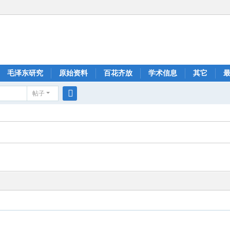
毛泽东研究
原始资料
百花齐放
学术信息
其它
帖子
搜
索