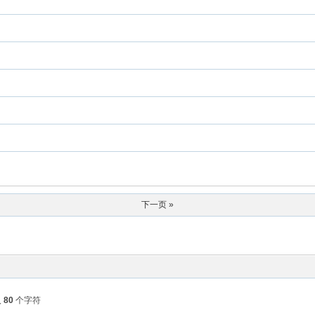
下一页 »
入
80
个字符