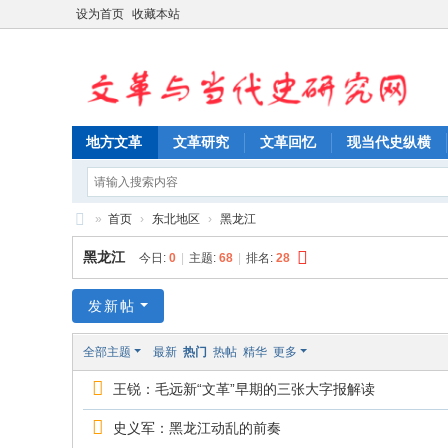
设为首页
收藏本站
地方文革
文革研究
文革回忆
现当代史纵横
»
首页
›
东北地区
›
黑龙江
文
黑龙江
今日:
0
|
主题:
68
|
排名:
28
革
与
发新帖
当
全部主题
最新
热门
热帖
精华
更多
代
王锐：毛远新“文革”早期的三张大字报解读
史
研
史义军：黑龙江动乱的前奏