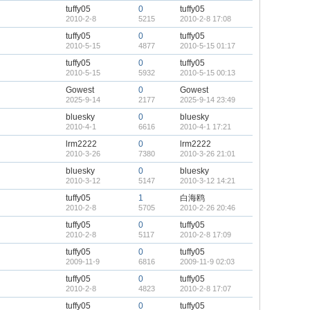
tuffy05
0
tuffy05
2010-2-8
5215
2010-2-8 17:08
tuffy05
0
tuffy05
2010-5-15
4877
2010-5-15 01:17
tuffy05
0
tuffy05
2010-5-15
5932
2010-5-15 00:13
Gowest
0
Gowest
2025-9-14
2177
2025-9-14 23:49
bluesky
0
bluesky
2010-4-1
6616
2010-4-1 17:21
lrm2222
0
lrm2222
2010-3-26
7380
2010-3-26 21:01
bluesky
0
bluesky
2010-3-12
5147
2010-3-12 14:21
tuffy05
1
白海鸥
2010-2-8
5705
2010-2-26 20:46
tuffy05
0
tuffy05
2010-2-8
5117
2010-2-8 17:09
tuffy05
0
tuffy05
2009-11-9
6816
2009-11-9 02:03
tuffy05
0
tuffy05
2010-2-8
4823
2010-2-8 17:07
tuffy05
0
tuffy05