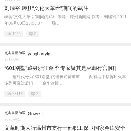
刘瑞裕 嵊县“文化大革命”期间的武斗
嵊县“文化大革命”期间的武斗 来源：嵊州新闻网 作者：刘瑞裕 2011
年06月03日15:53:37 嵊 ...
1929
0
点击重新加载
yangharrylg
2017-8-4
“601别墅”藏身浙江金华 专家疑其是林彪行宫[图]
这处代号为“601别墅”的建筑迷雾重重 配有地下指挥所火车
专列可直达后门 金华这幢 ...
28116
2
点击重新加载
Gowest
2023-9-21
文革时期人行温州市支行干部职工保卫国家金库安全