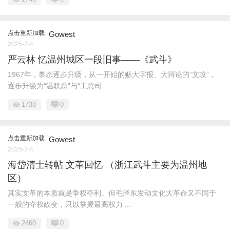
点击重新加载
Gowest
2025-7-4
严云林 忆温州城区一段旧事——《武斗》
1967年，事态逐步升级，从一开始的贴大字报、大辩论的“文攻”，
逐步升级为“温联总”与“工总司 ...
1738
0
点击重新加载
Gowest
2025-7-4
海岱清士转帖 文革回忆 （浙江武斗主要为温州地
区）
其实文革的本质就是争权夺利。但毛泽东发动文化大革命又不同于
一般的夺权政变，只以掌握最高权力 ...
2460
0