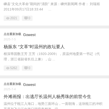
嵊县“文化大革命”期间的“清阶” 来源：嵊州新闻网 作者： 刘瑞裕
2011年09月17日18:33:44 ...
2021
0
点击重新加载
Gowest
2025-7-5
杨振东 “文革”时温州的政坛要人
根深蒂固数王芳 王芳（1920-2009），原温州地委第一书记（代
理，浙江省副省长任上兼），山 ...
5262
0
点击重新加载
Gowest
2025-7-4
外滩画报：出逃厅长温州人杨秀珠的前世今生
温州位于瓯江入海口，地势三面环山，一面朝海，这块瓯江的冲积