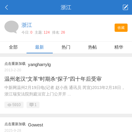
浙江
浙江
收藏
今日:
0
主题:
124
排名:
26
全部
最新
热门
热帖
精华
点击重新加载
yangharrylg
2013-2-20
温州老汉“文革”时期杀“探子”四十年后受审
中新网温州2月19日电(记者 赵小燕 通讯员 芮宣)2013年2月18日，
浙江瑞安法院刑庭法官上门公开开 ...
5910
1
点击重新加载
Gowest
2025-9-28