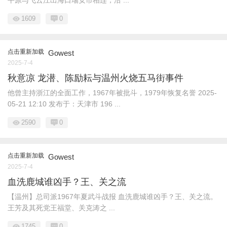
平原与飞云江出海口瑞安市相连，沿 ...
1609
0
点击重新加载
Gowest
2025-7-4
秋意凉 龙潜、陈励耘与温州火烧五马街事件
他曾主持浙江的全面工作，1967年被批斗，1979年恢复名誉 2025-
05-21 12:10 发布于：天津市 196 ...
2590
0
点击重新加载
Gowest
2025-7-4
血洗鹿城谁凶手？王、关之流
【温州】总司派1967年夏武斗战报 血洗鹿城谁凶手？王、关之流。
王芳及其死党王福堂、关克涛之 ...
1745
0