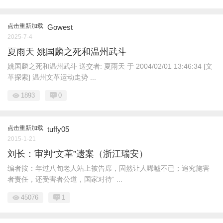
点击重新加载
Gowest
2025-7-4
夏雨天 姚国麟之死和温州武斗
姚国麟之死和温州武斗 送交者: 夏雨天 于 2004/02/01 13:46:34 [文
革探索] 温州文革运动走势 ...
1893
0
点击重新加载
tuffy05
2015-1-21
刘长：审判“文革”遗案（浙江瑞安）
编者按：年过八旬老人站上被告席，固然让人唏嘘不已；追究施害
者责任，还受害者公道，国家对待“ ...
45076
1