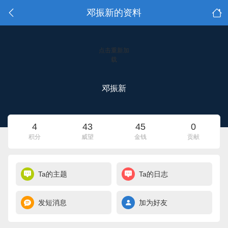
邓振新的资料
点击重新加
载
邓振新
4
43
45
0
积分
威望
金钱
贡献
Ta的主题
Ta的日志
发短消息
加为好友