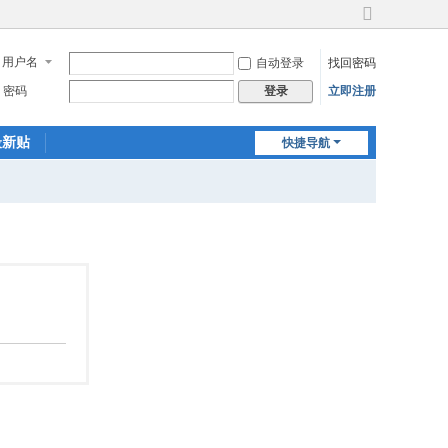
切
换
用户名
自动登录
找回密码
到
宽
密码
立即注册
登录
版
最新贴
快捷导航