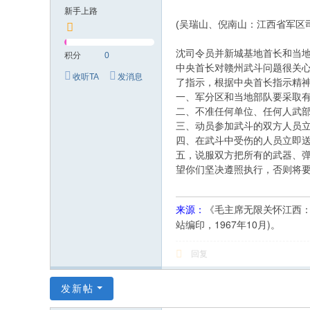
究
新手上路
网
(吴瑞山、倪南山：江西省军区
沈司令员并新城基地首长和当
积分
0
中央首长对赣州武斗问题很关
收听TA
发消息
了指示，根据中央首长指示精
一、军分区和当地部队要采取
二、不准任何单位、任何人武
三、动员参加武斗的双方人员
四、在武斗中受伤的人员立即
五，说服双方把所有的武器、
望你们坚决遵照执行，否则将
《毛主席无限关怀江西
来源：
站编印，1967年10月)。
回复
发新帖