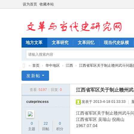
设为首页
收藏本站
地方文革
文革研究
文革回忆
现当代史纵横
»
首页
›
华中地区
›
江西
›
江西省军区关于制止赣州武斗问题的命令19
文
发新帖
革
江西省军区关于制止赣州武斗问
查看:
5197
|
回复:
0
与
当
cuteprincess
发表于 2013-4-18 01:33:33
|
代
江西省军区关于制止赣州武斗
史
江西省军区 吴瑞山 倪南山
0
22
0
1967.07.04
研
主题
回帖
积分