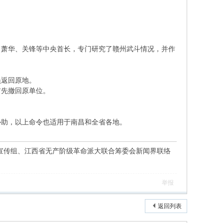
、萧华、关锋等中央首长，专门研究了赣州武斗情况，并作
员返回原地。
首先撤回原单位。
协助，以上命令也适用于南昌和全省各地。
宣传组、江西省无产阶级革命派大联合筹委会新闻界联络
举报
返回列表