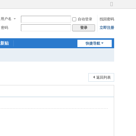
切
换
用户名
自动登录
找回密码
到
宽
密码
立即注册
登录
版
最新贴
快捷导航
返回列表