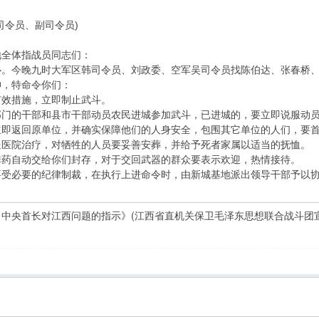
司令员、副司令员)
地全体指战员同志们：
心。今晚九时大军区韩司令员、刘政委、空军吴司令员找陈伯达、张春桥
神，特命令你们：
有效措施，立即制止武斗。
部门的干部和县市干部动员农民进城参加武斗，已进城的，要立即说服动
立即返回原单位，并确实保障他们的人身安全，包围其它单位的人们，要
送医院治疗，对牺牲的人员要妥善安葬，并给予死者家属以适当的抚恤。
弹药自动交给你们封存，对于交回武器的群众要表示欢迎，热情接待。
要受必要的纪律制裁，在执行上进命令时，由新城基地派出领导干部予以
：中央首长对江西问题的指示》(江西省直机关保卫毛泽东思想联合战斗团