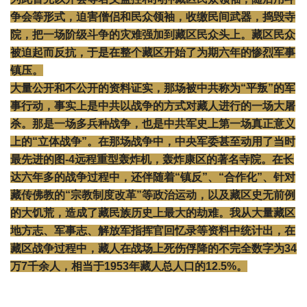
争会等形式，迫害僧侣和民众领袖，收缴民间武器，捣毁寺
院，把一场阶级斗争的灾难强加到藏区民众头上。藏区民众
被迫起而反抗，于是在整个藏区开始了为期六年的惨烈军事
镇压。
大量公开和不公开的资料证实，那场被中共称为“平叛”的军
事行动，事实上是中共以战争的方式对藏人进行的一场大屠
杀。那是一场多兵种战争，也是中共军史上第一场真正意义
上的“立体战争”。在那场战争中，中央军委甚至动用了当时
最先进的图-4远程重型轰炸机，轰炸康区的著名寺院。在长
达六年多的战争过程中，还伴随着“镇反”、“合作化”、针对
藏传佛教的“宗教制度改革”等政治运动，以及藏区史无前例
的大饥荒，造成了藏民族历史上最大的劫难。我从大量藏区
地方志、军事志、解放军指挥官回忆录等资料中统计出，在
藏区战争过程中，藏人在战场上死伤俘降的不完全数字为34
万7千余人，相当于1953年藏人总人口的12.5%。