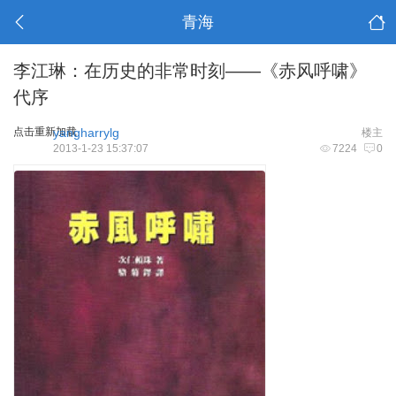
青海
李江琳：在历史的非常时刻――《赤风呼啸》
代序
点击重新加载
yangharrylg
楼主
2013-1-23 15:37:07
7224
0