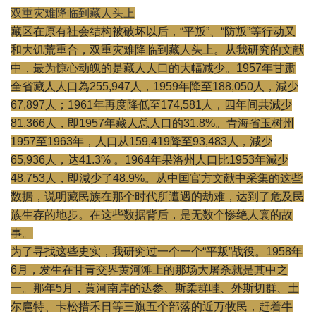
双重灾难降临到藏人头上
藏区在原有社会结构被破坏以后，“平叛”、“防叛”
等行动又
和大饥荒重合，双重灾难降临到藏人头上。
从我研究的文献
中，最为惊心动魄的是藏人人口的大幅减少。
1957年甘肃
全省藏人人口為255,947人，
1959年降至188,050人，減少
67,897人；
1961年再度降低至174,581人，四年间共減少
81,
366人，即1957年藏人总人口的31.8%。
青海省玉树州
1957至1963年，人口从159,
419降至93,483人，減少
65,936人，达41.3% 。1964年果洛州人口比1953年減少
48,753人，
即減少了48.9%。从中国官方文献中采集的这些
数据，
说明藏民族在那个时代所遭遇的劫难，达到了危及民
族生存的地步。
在这些数据背后，是无数个惨绝人寰的故
事。
为了寻找这些史实，我研究过一个一个“平叛”战役。
1958年
6月，
发生在甘青交界黄河滩上的那场大屠杀就是其中之
一。那年5月，
黄河南岸的达参、斯柔群哇、外斯切群、土
尔扈特、
卡松措禾日等三旗五个部落的近万牧民，赶着牛