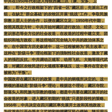
中共在1950年代初进入传统西藏三区（康、安多、卫
藏），即今之行政框架下的“四省一区”藏区后，先派出工作
组，在缺乏“群众基础”的农牧区开展“统战”工作，争取民族
宗教上层人士的合作，以便在藏区立足。1950年代中期，
按照其既定方针，中共开始对藏区进行政治、经济、文化、
意识形态等全方位的社会改造，在改造的过程中建立党、团
组织和地方政权，将这些地区完全纳入中共的政治体系之
中。在中国官方历史叙述中，这一过程被称为“民主改革”。
这种在“阶级斗争”理论框架下的强制性社会改造，激发了藏
人的强烈反抗。中共调动正规军，动用飞机、大炮等现代武
器，对藏区农牧民进行大规模军事镇压，这一事件在官史中
被称为“平叛”。
中国政府在藏区实行的政策，是中共的纲领所决定的。这一
纲领的基础是“阶级斗争”理论，根据这个理论，藏区寺院、
部落头人和民族与宗教的领袖，都是中共要在藏区展开的社
会改造的对象，进入藏区初期的“统战”只是阶段性的策略。
1956年，中共决定在四川藏区率先展开土改和其他政改，
为此首先以开会等名义监控和拘押藏区民众领袖，随后用斗