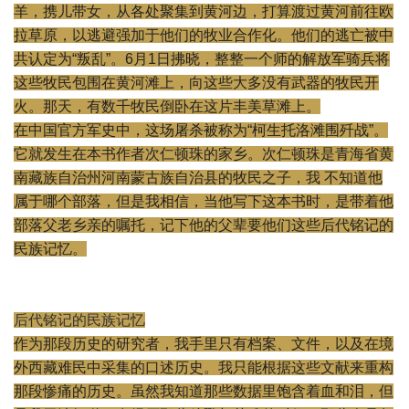
羊，携儿带女，
从各处聚集到黄河边，打算渡过黄河前往欧
拉草原，
以逃避强加于他们的牧业合作化。他们的逃亡被中
共认定为“叛乱”
。6月1日拂晓，
整整一个师的解放军骑兵将
这些牧民包围在黄河滩上，
向这些大多没有武器的牧民开
火。那天，
有数千牧民倒卧在这片丰美草滩上。
在中国官方军史中，这场屠杀被称为“柯生托洛滩围歼战”。
它就发生在本书作者次仁顿珠的家乡。
次仁顿珠是青海省黄
南藏族自治州河南蒙古族自治县的牧民之子，我 不知道他
属于哪个部落，但是我相信，当他写下这本书时，
是带着他
部落父老乡亲的嘱托，
记下他的父辈要他们这些后代铭记的
民族记忆。
后代铭记的民族记忆
作为那段历史的研究者，我手里只有档案、文件，
以及在境
外西藏难民中采集的口述历史。
我只能根据这些文献来重构
那段惨痛的历史。
虽然我知道那些数据里饱含着血和泪，但