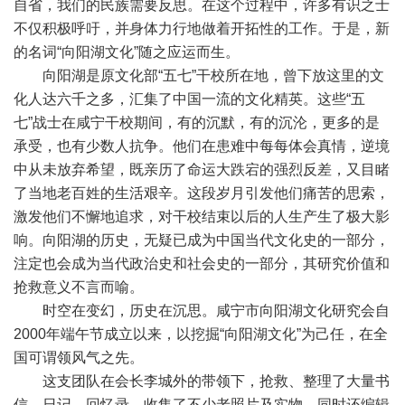
自省，我们的民族需要反思。在这个过程中，许多有识之士
不仅积极呼吁，并身体力行地做着开拓性的工作。于是，新
的名词“向阳湖文化”随之应运而生。
向阳湖是原文化部“五七”干校所在地，曾下放这里的文
化人达六千之多，汇集了中国一流的文化精英。这些“五
七”战士在咸宁干校期间，有的沉默，有的沉沦，更多的是
承受，也有少数人抗争。他们在患难中每每体会真情，逆境
中从未放弃希望，既亲历了命运大跌宕的强烈反差，又目睹
了当地老百姓的生活艰辛。这段岁月引发他们痛苦的思索，
激发他们不懈地追求，对干校结束以后的人生产生了极大影
响。向阳湖的历史，无疑已成为中国当代文化史的一部分，
注定也会成为当代政治史和社会史的一部分，其研究价值和
抢救意义不言而喻。
时空在变幻，历史在沉思。咸宁市向阳湖文化研究会自
2000年端午节成立以来，以挖掘“向阳湖文化”为己任，在全
国可谓领风气之先。
这支团队在会长李城外的带领下，抢救、整理了大量书
信、日记、回忆录，收集了不少老照片及实物，同时还编辑