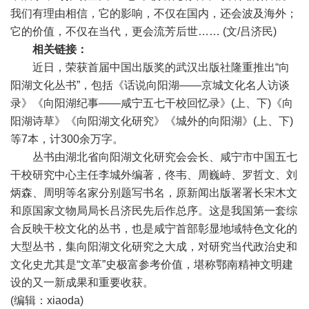
我们有理由相信，它的影响，不仅在国内，还会波及海外；
它的价值，不仅在当代，更会流芳后世…… (文/吕济民)
相关链接：
近日，荣获首届中国出版奖的武汉出版社隆重推出“向
阳湖文化丛书”，包括《话说向阳湖——京城文化名人访谈
录》《向阳湖纪事——咸宁五七干校回忆录》(上、下)《向
阳湖诗草》《向阳湖文化研究》《城外的向阳湖》(上、下)
等7本，计300余万字。
丛书由湖北省向阳湖文化研究会会长、咸宁市中国五七
干校研究中心主任李城外编著，佟韦、周巍峙、罗哲文、刘
炳森、周明等名家分别题写书名，原新闻出版署署长宋木文
和原国家文物局局长吕济民先后作总序。这是我国第一套综
合反映干校文化的丛书，也是咸宁首部彰显地域特色文化的
大型丛书，集向阳湖文化研究之大成，对研究当代政治史和
文化史尤其是“文革”史极富参考价值，堪称鄂南精神文明建
设的又一新成果和重要收获。
(编辑：xiaoda)