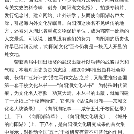
有关文史资料专辑、创办《向阳湖文化报》、拍摄专辑片、
发行纪念封、建立网站、出外讲学，从而使向阳湖名声大
噪，引起海内外文化界瞩目。向阳湖这块名不见经传的地
方，还被列入湖北省重点文物保护单位，成为鄂南一处新的
人文景观。可以说，如果没有他们的努力，向阳湖的历史也
许早已烟消云散，“向阳湖文化”至今仍将是一块无人开垦的
处女地。
荣获首届中国出版奖的武汉出版社以独特的战略眼光和
气魄，本着对历史负责的态度，继2006年推出颇具社会影
响、获得广泛好评的“潜在写作文丛”之后，又隆重推出全国
第一套干校文化丛书——“向阳湖文化丛书”，为特殊时代留
痕，为文化名人存照，功莫大焉。本丛书的出版，就如同建
了一座纸上“干校博物馆”。它包括《话说向阳湖——京城文
化名人访谈录》、《向阳湖纪事——咸宁五七干校回忆录》
(上、下)、《向阳湖诗草》、《向阳湖文化研究》、《城外
的向阳湖》(上、下)7本，是向阳湖文化研究成果的首次集
中展示，对推动全国“五七”干校研究有着不可替代的作用。