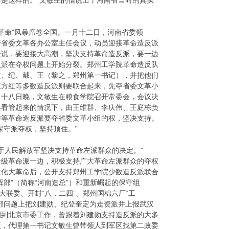
是这样的。”文敏生的信说出了河南省当时的真实
革命”风暴席卷全国。一月十二日，河南省委领
开省委文革各办公室主任会议，动员迎接革命造反派
奎说，要迎接大高潮，坚决支持革命造反派，要一边
反派在夺权问题上开始分裂。郑州工学院革命造反队
文、纪、戴、王（黎之，郑州第一书记），并把他们
东方红等多数造反派则要联合起来，先夺省委文革小
月十八日晚，文敏生在粮食学院召开常委会，会议决
兵看管起来的情况下，由王维群、李庆伟、王庭栋负
委等革命造反派要夺省委文革小组的权，坚决支持。
保守派夺权，坚持顶住。”
于人民解放军坚决支持革命左派群众的决定。”
阶级革命派一边，积极支持广大革命左派群众的夺权
文化大革命后，公开支持郑州工学院少数造反派联合
挥部”（简称“河南造总”）和重新崛起的保守组
大联委、开封“八．二四”、郑州国棉六厂“工
部问题上把刘建勋、纪登奎定为走资派并上报武汉
调到北京市委工作，曾跟着刘建勋支持造反派的大多
度，代理第一书记文敏生曾带领人到军区找第二政委