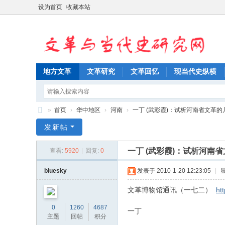
设为首页
收藏本站
地方文革
文革研究
文革回忆
现当代史纵横
»
首页
›
华中地区
›
河南
›
一丁 (武彩霞)：试析河南省文革的几个
文
发新帖
革
一丁 (武彩霞)：试析河南
查看:
5920
|
回复:
0
与
当
bluesky
发表于 2010-1-20 12:23:05
|
代
文革博物馆通讯（一七二）
ht
史
0
1260
4687
一丁
研
主题
回帖
积分