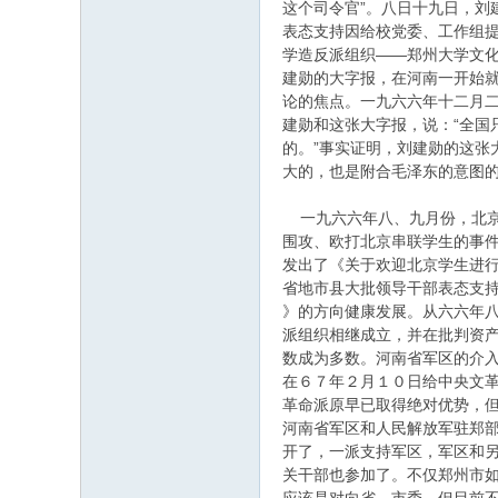
这个司令官”。八日十九日，刘
表态支持因给校党委、工作组
学造反派组织——郑州大学文化
建勋的大字报，在河南一开始
论的焦点。一九六六年十二月
建勋和这张大字报，说：“全国
的。”事实证明，刘建勋的这张
大的，也是附合毛泽东的意图
一九六六年八、九月份，北京
围攻、欧打北京串联学生的事件
发出了《关于欢迎北京学生进
省地市县大批领导干部表态支
》的方向健康发展。从六六年
派组织相继成立，并在批判资产
数成为多数。河南省军区的介
在６７年２月１０日给中央文革
革命派原早已取得绝对优势，
河南省军区和人民解放军驻郑
开了，一派支持军区，军区和
关干部也参加了。不仅郑州市