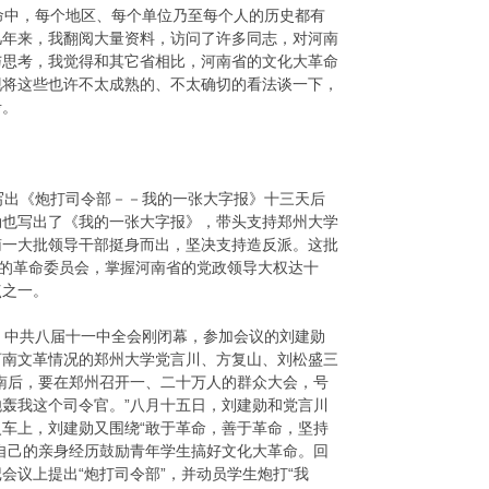
中，每个地区、每个单位乃至每个人的历史都有
几年来，我翻阅大量资料，访问了许多同志，对河南
与思考，我觉得和其它省相比，河南省的文化大革命
现将这些也许不太成熟的、不太确切的看法谈一下，
考。
出《炮打司令部－－我的一张大字报》十三天后
勋也写出了《我的一张大字报》，带头支持郑州大学
南一大批领导干部挺身而出，坚决支持造反派。这批
”的革命委员会，掌握河南省的党政领导大权达十
点之一。
中共八届十一中全会刚闭幕，参加会议的刘建勋
河南文革情况的郑州大学党言川、方复山、刘松盛三
南后，要在郑州召开一、二十万人的群众大会，号
轰我这个司令官。”八月十五日，刘建勋和党言川
车上，刘建勋又围绕“敢于革命，善于革命，坚持
自己的亲身经历鼓励青年学生搞好文化大革命。回
会议上提出“炮打司令部”，并动员学生炮打“我