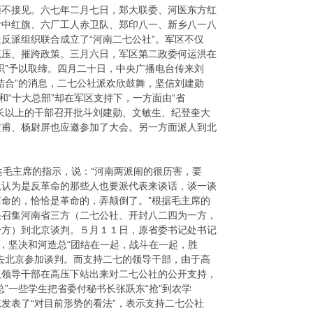
拒不接见。六七年二月七日，郑大联委、河医东方红
附中红旗、六厂工人赤卫队、郑印八一、新乡八一八
反派组织联合成立了“河南二七公社”。军区不仅
镇压、摧跨政策。三月六日，军区第二政委何运洪在
织”予以取缔。四月二十日，中央广播电台传来刘
结合”的消息，二七公社派欢欣鼓舞，坚信刘建勋
和“十大总部”却在军区支持下，一方面由“省
长以上的干部召开批斗刘建勋、文敏生、纪登奎大
文甫、杨尉屏也应邀参加了大会。另一方面派人到北
。
毛主席的指示，说：“河南两派闹的很历害，要
队认为是反革命的那些人也要派代表来谈话，谈一谈
命的，恰恰是革命的，弄颠倒了。”根据毛主席的
央召集河南省三方（二七公社、开封八二四为一方，
一方）到北京谈判。５月１１日，原省委书记处书记
”，坚决和河造总“团结在一起，战斗在一起，胜
去北京参加谈判。而支持二七的领导干部，由于高
取领导干部在高压下站出来对二七公社的公开支持，
总”一些学生把省委付秘书长张跃东“抢”到农学
发表了“对目前形势的看法”，表示支持二七公社