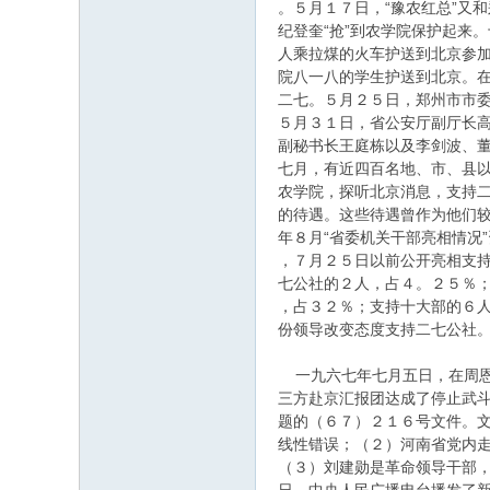
。５月１７日，“豫农红总”又
纪登奎“抢”到农学院保护起来
人乘拉煤的火车护送到北京参
院八一八的学生护送到北京。
二七。５月２５日，郑州市市
５月３１日，省公安厅副厅长
副秘书长王庭栋以及李剑波、
七月，有近四百名地、市、县以
农学院，探听北京消息，支持
的待遇。这些待遇曾作为他们较
年８月“省委机关干部亮相情况
，７月２５日以前公开亮相支
七公社的２人，占４。２５％
，占３２％；支持十大部的６
份领导改变态度支持二七公社
一九六七年七月五日，在周恩
三方赴京汇报团达成了停止武
题的（６７）２１６号文件。
线性错误；（２）河南省党内
（３）刘建勋是革命领导干部