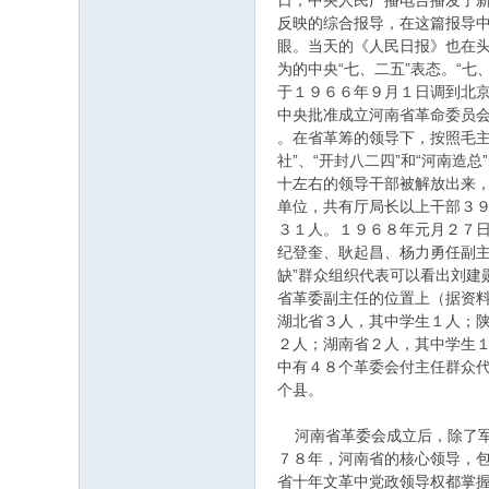
日，中央人民广播电台播发了新
反映的综合报导，在这篇报导中
眼。当天的《人民日报》也在
为的中央“七、二五”表态。“
于１９６６年９月１日调到北
中央批准成立河南省革命委员
。在省革筹的领导下，按照毛主
社”、“开封八二四”和“河南造
十左右的领导干部被解放出来，
单位，共有厅局长以上干部３
３１人。１９６８年元月２７
纪登奎、耿起昌、杨力勇任副主
缺”群众组织代表可以看出刘建
省革委副主任的位置上（据资
湖北省３人，其中学生１人；
２人；湖南省２人，其中学生
中有４８个革委会付主任群众
个县。
河南省革委会成立后，除了军
７８年，河南省的核心领导，
省十年文革中党政领导权都掌