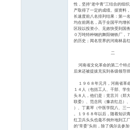
性，坚持“老中青”三结合的组
产取得了一定的成绩。据资料
长速度前八名排列结果：第一
均在前两名，高于全国平均增
区段以投资小、见效快受到国
０万吨特种钢的舞阳钢铁厂，
的历史；闻名世界的河南林县
二
河南省文化革命的第二个特点
后来还被提拔充实到各级领导班
１９６８年元月，河南省革命
１４人（包括工人、干部、学
头８人，他们是：党言川（郑
联委）、范念民（豫农红总）
）、丁素琴（中医学院八、三一
。１９６８年以后，随着知识
红卫兵头头也毫不例外地到工
的“常委”头街，除了偶尔去参