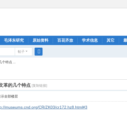
毛泽东研究
原始资料
百花齐放
学术信息
其它
帖子
搜
特点 ...
索
省文革的几个特点
[复制链接]
显示全部楼层
tp://museums.cnd.org/CR/ZK03/cr172.hz8.html#3