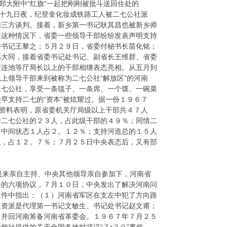
和郑大附中“红旗”一起把刚刚被批斗送回住处的
。十九日夜，纪登奎化妆成铁路工人被二七公社派
加三方谈判。接着，新乡第一书记耿其昌也被新乡师
在这种情况下，省委一些领导干部纷纷发表声明支持
委书记王黎之；５月２９日，省委付秘书长苗化铭；
高大同，接着省委书记处书记、副省长王维群、省委
董连池等厅局长以上的干部相继表态亮相。从五月到
上领导干部来到被称为二七公社“解放区”的河南
二七公社，享受一条毯子、一条席、一个馍、一碗菜
早支持二七的“资本”被炫耀过。据一份１９６７
”资料表明，原省委机关厅局级以上干部共４７人
持二七公社的２３人，占此级干部的４９％；同情二
；中间状态１人占２。１２％；支持河造总的１５人
人，占１２。７％；７月２５日中央表态后，又有部
。
来亲自主持、中央其他领导亲自参加下，河南省
斗的六项协议，７月１０日，中央发出了解决河南问
文件中指出：（１）河南省军区在支左中犯了方向路
走资派是代理第一书记文敏生、书记处书记赵文甫；
，并回河南筹备河南省革委会。１９６７年７月２５