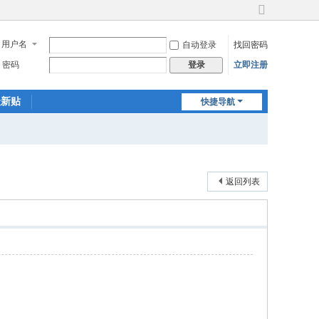
切
换
用户名
自动登录
找回密码
到
宽
密码
立即注册
登录
版
最新贴
快捷导航
返回列表