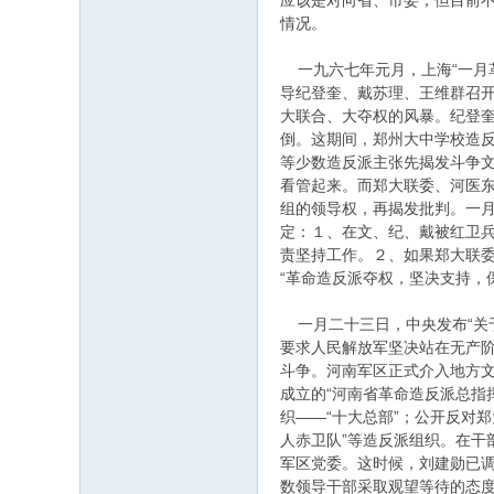
应该是对向省、市委，但目前不
情况。
一九六七年元月，上海“一月
导纪登奎、戴苏理、王维群召
大联合、大夺权的风暴。纪登
倒。这期间，郑州大中学校造
等少数造反派主张先揭发斗争
看管起来。而郑大联委、河医
组的领导权，再揭发批判。一
定：１、在文、纪、戴被红卫
责坚持工作。２、如果郑大联
“革命造反派夺权，坚决支持，
一月二十三日，中央发布“关
要求人民解放军坚决站在无产
斗争。河南军区正式介入地方
成立的“河南省革命造反派总指
织——“十大总部”；公开反对郑
人赤卫队”等造反派组织。在干
军区党委。这时候，刘建勋已
数领导干部采取观望等待的态