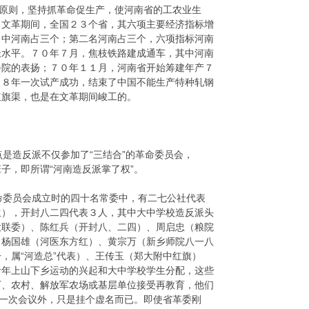
织原则，坚持抓革命促生产，使河南省的工农业生
，文革期间，全国２３个省，其六项主要经济指标增
名中河南占三个；第二名河南占三个，六项指标河南
长水平。７０年７月，焦枝铁路建成通车，其中河南
务院的表扬；７０年１１月，河南省开始筹建年产７
７８年一次试产成功，结束了中国不能生产特种轧钢
红旗渠，也是在文革期间峻工的。
是造反派不仅参加了“三结合”的革命委员会，
子，即所谓“河南造反派掌了权”。
委员会成立时的四十名常委中，有二七公社代表
生），开封八二四代表３人，其中大中学校造反派头
大联委）、陈红兵（开封八、二四）、周启忠（粮院
、杨国雄（河医东方红）、黄宗万（新乡师院八一八
，属“河造总”代表）、王传玉（郑大附中红旗）
青年上山下乡运动的兴起和大中学校学生分配，这些
厂、农村、解放军农场或基层单位接受再教育，他们
加一次会议外，只是挂个虚名而已。即使省革委刚