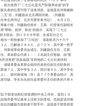
华社提供的关于全国各地对武汉“７•２０”事件
，首次使用了“二七公社是无产阶级革命派”的字
头版头条的位置刊登了这条消息。这就是在河南被称
七、二五”后，刘建勋从北京调回河南。（刘建勋
京任华北局书记、北京市委常务书记），８月２日，
会筹备小组，刘建勋任组长，王新、纪登奎任副组长
席“帮助、批评、联合”的指示，实现了“二七公
总”的大联合。到１９６８年初，全省百分之七
相当一部份参加了“三结合”。省直机关六十六个
９３人，已解放２８４人，占７２％，其中第一把手
日。河南省革命委员会成立。刘建勋任主任，王新、
任。革命群众代表１－－２名副主任暂缺。由“暂
勋并没有把“浴血奋战”支持他的二七公社派扶到
料：省级革委会里群众组织代表担任副主任职务的：
陕西省７人，其中学生３人；四川省９人，其中学生
１人）。据河南省地（市）县７７个革委会统计、其
代表空缺。学生头头担任县革委付主任职务的只有４
队干部变动和纪登奎调到中央工作外，直到１９
包括地市委书记基本上没有大的变动。也就是说河南
握在以刘建勋为首的老干部手中。这批老干部坚持党