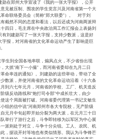
建勋在郑州大学宣读了《我的一张大字报》，公开
提意见被压制、围攻的学生党言川及河南省第一个大
革命联络委员会（简称“郑大联委”）。 对于刘
就有截然不同的态度和看法，以后还成为河南两派辩
二十四日，毛主席在中央政治局工作汇报会上表扬刘
只有刘建勋写了一张大字报，支持少数派，这是好
大字报，对河南省的文化革命运动产生了影响是巨
的。
学生到全国各地串联，煽风点火，不少省份出现
，大抓“南下一小撮”，而河南省委却在九月二日
行革命串连的通知》。刘建勋的这些举动，带动了全
持少数派，并使河南省的文化革命运动沿着《十六条
八月到六七年元月，河南省的学校、工厂、机关造反
阶级反动路线和“炮打司令部”中成长壮大，由少
入使这个局面被打破。河南省委代理第一书记文敏生
小组的信中说“河南郑州市各大专院校，无产阶级
但自元月中旬起即开始分裂为两大派，在元月三十日
部队举行了游行之后，斗争即转移为以军区为中心展
另一派则处于对立，斗争十分尖锐。工人、农民、机
如此，据说开封等地也有类似情形。我认为斗争锋芒