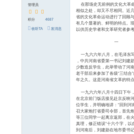
究
在那场史无前例的文化大革命
管理员
网
相似之处，却又不尽相同。近
省的文化革命运动进行了回顾
积分
4687
有几个显著的、鲜明的特点。
收听TA
发消息
以供历史学者和文革研究者参
一
一九六六年八月，在毛泽东写
，中共河南省委第一书记刘建
少数造反学生，此举带动了河
老干部后来参加了各级“三结合
年之久。这是河南省文革的特
一九六六年八月十四日下午，
在北京前门饭店接见赴京反映
位学生，并明确地讲：“回到河
召大家炮打省委司令部，首先炮
等三位同学一起离京返郑，在火
真理，修正错误”十六个字，以
到河南后，刘建勋在地市委书记