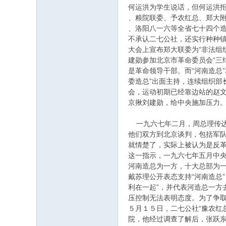
何运洪为学生说话，但何运洪
、粮院联委、予农红总、郑大
、洛阳八一六等全省七十四个造
不承认二七公社，还实行种种
大会上宣布郑大联委为“非法组
建勋参加北京市革命委员会“三
是革命领导干部。而“河南造总”
委造总”出面主持，连续组织部
会，运动初期已经靠边站的赵
京揪刘建勋，给中央施加压力
一九六七年二月，周总理传达
他们双方到北京谈判，包括军
就情楚了，实际上被认为是反革
这一指示，一九六七年五月中
河南造总为一方，十大总部为
戴苏理公开表态支持“河南造总
利在一起”，并代表河造总一方
压控制无法表明态度。为了争
５月１５日，二七公社“豫农红
院，他经过调查了解后，张跃东