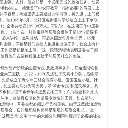
送回边疆、农村。但这却是一个必须完成的政治任务。动员
识青年到农村去，接受贫下中农再教育，很有必要”的号召，上
作并不容易，街道里弄主要通过办学习班，树先进，上门反
作。如1969年6月，北站区各街道与学校建立上山下乡联
81）全市共动员109.38万人。可以说，在这项工作中居委
跑，（注：在一封张宝娣等居委会退休干部1992后要求
后来讲给一点鞋袜钱，再后来固定每月拿15元，15元一
年到边疆，不都是我们这批人跑进跑出做工作，社会上有什
工作还是积极地去做。”这一段话清晰地表明居委会干部
又使得他们在某种程度上处于与居民对立的地位。
级对资产阶级的全面专政”及政府事务外，开始逐渐恢复
业余工宣队，1972～1976又进驻了民兵小分队，最终形
年）先后成立了青少年三结合教育小组、爱国卫生小组、计
，其主要功能分为两大类，即“革命专政”和居民事务。具
山下乡和办理下乡青年病退及安排工作；户口检查和外来人
级斗争，这使得它演化为基层专政性的工具。如在清队、一
政治运动中，革委会都必须进行贯彻落实。由于这些政治运动
居委会，它的组织结构仍然是常规的居委会形式，“文
这即是其“文革”十年的大部分时期同时履行了必要的社会