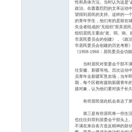
性和具体方法。当时认为这是“
政治。在轰轰烈烈的文革运动
望得到居民的支持。这样的一个
的青年学生，他们有的是留在
失业者组成的“无组织”里弄居
组织居民主要由“老、弱、病、
市居民委员会的创建》，《政治
市居民委员会创建的历史考察》
《1958-1966：居民委员
当时居民对里委会干部不满的原
往安徽、新疆等地。历次运动中被动
员青年去新疆军垦农场，当年即
期，每个区都有援助新疆青年
接对象，认为他们要对孩子长
有些居民借此机会表达了第二个
第三是有些居民将一些生活中
也往往归罪到居委会干部头上。
不满在来自各方造反精神的鼓动