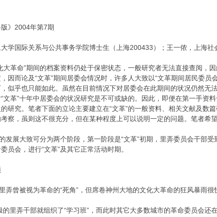
》2004年第7期
国际关系与公共事务学院博士生（上海200433）；王一侬，上海社会科
大革命”期间的档案资料仍处于保密状态，一般研究者无法直接查阅，因此
，因而论及“文革”期间居委会情况时，许多人大致以“文革期间居民委员
下，似乎也只能如此。虽然在目前情况下对居委会在此期间的状况仍然无
“文革”十年中居委会的状况研究是不可或缺的。因此，即便在第一手资
的研究。笔者下面的立论主要建立在“文革”的一般资料、相关文献及数篇
的考察，虽则这不很充分，但在某种程度上可以说明一定的问题。笔者希
发展大致可分为两个阶段，第一阶段是“文革”初期，里弄委员会干部受到
委员会，进行“文革”及其它正常活动时期。
顿
弄曾被视为革命的“死角”，但席卷神州大地的文化大革命的狂风暴雨很快
的里弄干部就组织了“学习班”，而此时其它大多数城市的革命委员会还