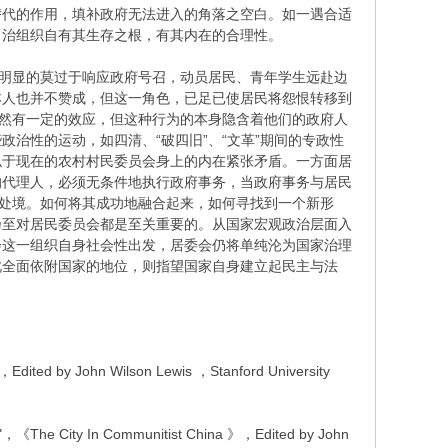
替代的作用，填补政府无法进入的角落之空白。如一遇合适
自治组织自有其生存之根，有其内在的合理性。
明显的莫过于响应政府号召，动员居民、青年学生远赴边
本人也并不赞成，但这一角色，已足已使居民将怨恨转移到
当然有一定的效应，但这种行为的本身隐含着他们的政府人
治性的运动，如四清、“破四旧”、“文革”期间的专政性
似于现在的农村村民委员会身上的内在紧张矛盾。一方面居
的代理人，必须无条件地执行政府事务，当政府事务与居民
难处境。如何将其成功地融合起来，如何寻找到一个新形
乃至对居民委员会都是至关重要的。从国家宏观政治层面入
会这一组织自身社会性出发，居委会仍将单纯沦为国家治理
此全面依附国家的地位，则指望国家自身建立起民主与法
Edited by John Wilson Lewis ，Stanford University
on"，《The City In Communitist China 》，Edited by John