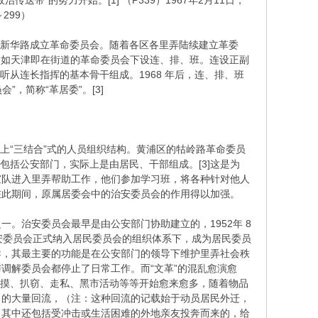
带”的努力开始。[1] （P339）1967年2月11日，
299）
区新华路成立革命委员会。随着各区各里弄陆续建立革委
编制，如天津即在街道的革命委员会下设连、排、班。连设正副
听从连长指挥的基本骨干组成。1968 年后，连、排、班
，简称“革居委”。[3]
上“三结合”式的人员组织结构。黄浦区的牯岭路革命委员
则包括公安部门，实际上是由居民、干部组成。[3]这是为
工宣队进入里弄帮助工作，他们参加学习班，将各种针对他人
在此期间，原属居委会中的治安委员会的作用得以加强。
治安委员会最早是由公安部门协助建立的，1952年 8
安委员会正式纳入居民委员会的组织体系下，成为居民委员
导，其最主要的功能是在公安部门的领导下维护里弄社会秩
与调解委员会都停止了日常工作。而“文革”的混乱愈演愈
小摸、扒窃、走私、黑市活动等等开始愈来愈多，随着物品
口的大量回流，（注：这种回流的记载始于动员居民外迁，
）其中还包括受冲击或生活困难的外地亲友投奔而来的，给