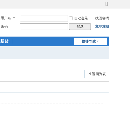
切
换
用户名
自动登录
找回密码
到
宽
密码
立即注册
登录
版
最新贴
快捷导航
返回列表