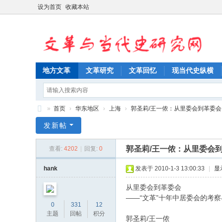
设为首页
收藏本站
地方文革
文革研究
文革回忆
现当代史纵横
»
首页
›
华东地区
›
上海
›
郭圣莉/王一侬：从里委会到革委会
文
发新帖
革
郭圣莉/王一侬：从里委会
查看:
4202
|
回复:
0
与
当
hank
发表于 2010-1-3 13:00:33
|
显
代
从里委会到革委会
史
——“文革”十年中居委会的考
0
331
12
研
主题
回帖
积分
郭圣莉/王一侬