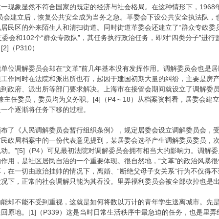
一现象显然不符合国家的既定的经济与社会格局。在这种情形下，1968年1
委员会建立后，恢复公共安全成为当务之急。革委会下设公共安全执法队，
居民区的外来陌生人和清扫街道。同时街道革委会还建立了“群众专政委
支委会和102个“群众专政队”，其任务执行政治任务，即对“四类分子”
]（P310）
位调解委员会却在“文革”前几年基本没有发挥作用。调解委员会也是居
项工作同时在法院和派出所也有，起因于建国初期大量的纠纷，主要是房
地到政府、派出所等部门要求解决。上海市在接管会期间就设立了调解委
兼主任委员，委员均为义务职。[4]（P4～18）从档案资料看，居委会建
是一个逐渐将任务下移的过程。
颁布了《人民调解委员会暂行组织条例》，规定居委会设立调解委员会，
市民政局档案中的一份代表意见提到，某居委会选举产生调解委员委员，次
动。”[5]（P4）可见最初法院对调解委员会拥有相当大的影响力。调
作用，是社区居民自治的一个重要体现。很自然地，“文革”的政治风暴很
，在一切由政治挂帅的情况下，离婚、“断绝父母子女关系”行为不仅得
状况下，正常的社会调解只能为其吞没。里弄福利委员会被全部砍掉也是
却不能不受到重视，这就是如何将数以万计的青年学生送离城市。先是在
回原地。[1]（P339）这是当时日常生活秩序中最急迫的任务，也是里