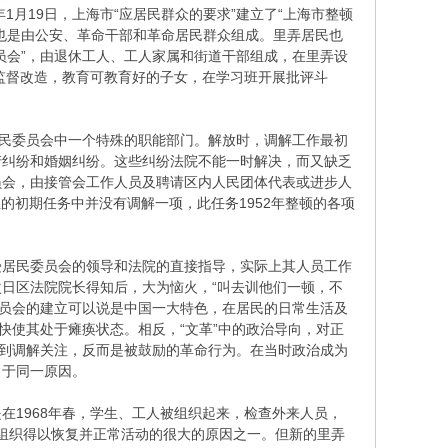
月19日，上海市“应居民群众的要求”建立了“上海市整顿
也是由公安、革命干部和革命居民群众组成。里弄居民也
员会”，由退休工人、工人家属和街道干部组成，在里弄设
进行监督改造，教育可教育好的子女，在学习班开展批评斗
民委员会中一个特殊的职能部门。解放时，调解工作最初
产纠纷和婚姻纠纷。这些纠纷法院不能一时解决，而又缺乏
员会，由接管会工作人员及聘请区内人民团体代表或进步人
立的初期任务中并没有调解一项，此任务1952年整顿的各项
受居民委员会的领导和法院的直接指导，实际上其人员工作
日区法院院长得知后，大为恼火，“叫去训他们一顿，不
解委员会的建立可以说是中国一大特色，在居民的日常生活及
快使其处于瘫痪状态。相反，“文革”中的政治导向，对正
不到调解关注，反而是被鼓励的革命行为。在当时政治成为
出于同一原因。
1968年春，学生、工人被组织起来，检查外来人员，
弄组织得以恢复并正常活动的很大的原因之一。但新的里弄