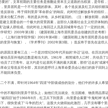
必要的”，文革初期的主要任务是推翻走资本主义道路的当权派，是夺权
中，里弄居民是一个不可忽视的群体。其时，各个造反派及红卫兵组织都
造反鼓动，终于得到里弄“革命群众”的响应。此时经过解放多年的组织
城里未分配工作的，有的是从外地、从乡村返回的。（注：解放初期，由
民是建立居委会的一个极大的背景因素，这部分人随着社会主义经济体制
残”边缘人群组成。但此时在上海回迁人员及回城青年也占了一定的比例
学研究》2003年第1期；《建国初期上海市居民委员会创建的历史考察》
，《上海行政学院学报》2001年第4期；《建国初期上海市居民委员会创建
会功能的变异与恢复》，《学术季刊》2002年第3期。）造反终于首先在这
因主要有三点：一个是20世纪50年代开始的“外迁”运动。在历次的外
员至外地的总数是相当大的。1961年，精简城市人口时，共动员了15.8万；
动员了2万青年。这大约是引起居民不满的最大因素，那些“迁走的”或家
的革命父母造反司令部，其目的是呼吁上海革命委员会让他们的孩子回到
久不能回来负责。
不满，即针对1964年“四清”中阶级成份的划分，他们中的许多人希
的不顺归到里弄干部头上，如他们无法就业、生活困难、物质用品票证的发
“破四旧”始于1966年8月，红卫兵下到里弄，向里委会索要“牛鬼蛇神
下，很快变成了“斗争的烈火”。这股大火烧得如此激烈，几乎没有哪个