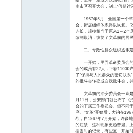
断，里弄一度成为政治权力的“真空
南市区召开大会，制止“假借讨还
1967年5月，全国第一个
会，街居组织体系得以恢复。[2
连长，规模相当于原来1～2个
编制取消，恢复了文革前的居民委
二、专政性群众组织逐步建
一开始，里弄革命委员会的成员
会的成员有22人，下辖1100
了“保持与人民群众的密切联系
的批斗会转变成自我批斗会，
文革前的治安委员会一直是居民
月11日，公安部门就公布了《
会的下属工作委员会。但不同
序。“文革”开始后，大约在1
烈，自1967年7月开始，许
的短缺，这种现象更趋普遍。
据当时的记录，有些区，开始时