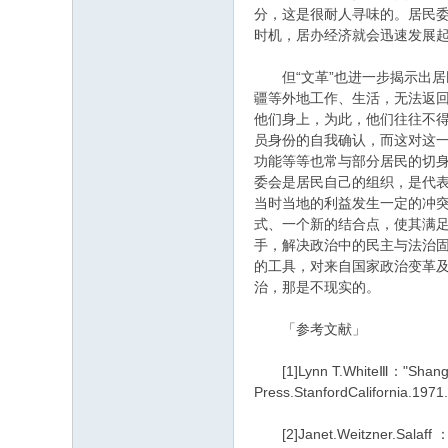
分，这是很耐人寻味的。居民
时机，居办经济就会迅速发展
但“文革”也进一步揭示出居
疆等外地工作、生活，无法返
他们身上，为此，他们往往不得
员身份的自我确认，而这对这一
功能等等也常与部分居民的切
委会是居民自己的组织，是代
当时当地的利益发生一定的冲突
式、一个新的结合点，使其满
手，解决政治中的民主与法治
的工具，对来自国家政治变革
治，那是不现实的。
「参考文献」
[1]Lynn T.WhiteⅢ："Shanghai'
Press.StanfordCalifornia.19
[2]Janet.Weitzner.Salaff ："