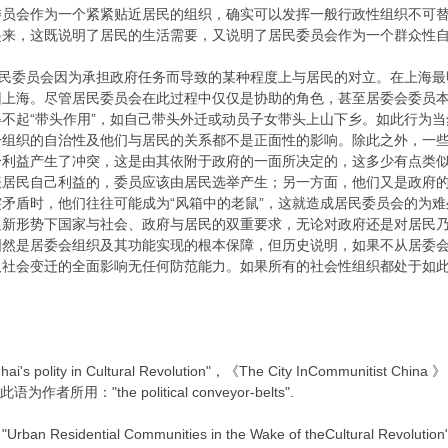
委员会作为一个紧紧贴近居民的组织，确实可以发挥一般行政性组织不可
起来，这既说明了居民的生活需要，又说明了居民委员会作为一个群众性
民委员会因为承担政府任务而导致的某种程度上与居民的对立。在上海最
回上海。尽管居民委员会在此过程中仅仅是协助的角色，甚至居委会委员
不起“带头作用”，如自己带头外迁或动员子女带头上山下乡。如此行为
组织的自治性及他们与居民的关系都不是正面性的影响。除此之外，一些政
身利益产生了冲突，这是由其依附于政府的一面所决定的，这多少有点类
表居民自己利益的，委员应该由居民选举产生；另一方面，他们又是政府
矛盾时，他们往往可能成为“风箱中的老鼠”，这就造成居民委员会的为
足新形势下国家与社会、政府与居民的双重要求，无论对政府还是对居民
固然是居委会组织及其功能实现的根本保障，但历史说明，如果不从居委
及社会变迁的全面影响无任何防范能力。如果所有的社会性组织都处于如
s polity in Cultural Revolution"，《The City InCommunitist China 》，
71.此语为作者所用："the political conveyor-belts".
Urban Residential Communities in the Wake of theCultural Revoluti