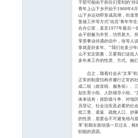
干部可能由于前任们受到的“待
青年上山下乡开始于1968年4
山下乡运动即形成高潮，街道里
复做工作等方式“动员”青年学
合办公室，直至1977年最后一批
会干部极为辛苦，功劳甚大。所
享受事业待遇的信中，张等人说
拿就是好多年。”“我们在多少
么不安定因素，又要我们这批
多年来工作的性质、方式。她
总之，随着社会从“文革”初
正常的制度结构并履行正常的社会
成二组（政宣组、服务组）、三
划生育小组、人防领导小组。“
体来说有：抓阶级斗争、对地区
员登记、社会治安及必要的社
批三查、遣返、疏散人口、抄家
的性质，居委会不可避免地与
革”初期全面动荡一旦过去，根
职能的原因。