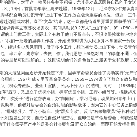
遇”的影响，对于这一动员任务并不积极，尤其是劝说居民将自己的子女
月，8月19日，首批青年学生离沪赴疆。1968年12月，毛泽东发出“知
弄将配合动员知识青年“上山下乡”工作放在极为重要的地位。但这一工
生远赴边疆或农村。直至“文革”结束，这一直都是街道里弄重要而棘手的工
知识青年去市郊农场务农，其间共动员9.2万人“上山下乡”。[6]（P80～
谓的上门做工作，实际上全有赖于他们不辞辛劳，不惧冷眼挨家挨户地奔
：“我们一批老的里弄工作者，开始出来时讲为人民服务不拿国家一分钱，
年内，经过多少风风雨雨，做了多少工作，想当初动员上山下乡，动员青
人包，串西家，走东家，去做工作，我们思想上虽然对自己的事想不通，但
们的委屈是可以理解的。）这既说明他们的角色首先是服务于党和政府，
期的大混乱局面逐步开始稳定下来，里弄革命委员会除了协助实行“无产阶
职能。1967年成立里弄革命委员会，1969～1974设立了群众专政队和
队（群众专政队、业余工宣队、民兵小分队）的结构。同时，（1969
文革”后期，又成立了优抚小组、拥军优属小组、工疗小组等等。概括起来
内“四类分子”进行监督改造；办“向阳院”，学习毛选；动员知识青年上
会救助等。前者对居委会的自治功能的影响极坏，因为它的中心任务是阶
、“批林批孔”、学习小靳庄、搞“群众专政”、反击“右倾翻案风”等各种
居民利益发生冲突，自治性自然只能空话。但即使是革命居委会，却依然是
植于社会需要而产生的居委会社会职能及群众自治的一面即开始发挥作用，