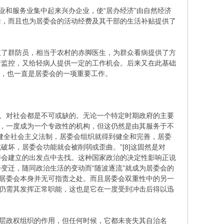
业和服务业集中起来兴办企业，使“居办经济”由自然经济
活，而且也为居委会的活动经费及其干部的生活补贴提供了
了群防员，相当于农村的赤脚医生，为群众看病提供了方
行监控，又给轻病人提供一定的工作机会。后来又在此基础
内，也一直是居委会的一项重要工作。
、对社会都是不可或缺的。无论一个特定时期政府的主要
坏，一度成为一个专政性的机构，但这仍然是由其服务于不
健全社会主义法制，居委会组织就得到健全和完善，居委
坏，居委会功能就会被削弱或歪曲。”[8]这固然是对
委会建立的出发点中去找。这种国家政治的决定性影响正说
变迁，随同政治生活的变动而“随波逐流”就成为居委会的
，居委会本身并无可指责之处。而且居委会双重性中的另一
也仍需其发挥正常职能，这也是它在一度受到冲击后得以迅
层政权组织的作用，但任何时候，它都未丧失其自治名