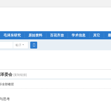
毛泽东研究
原始资料
百花齐放
学术信息
其它
帖子
搜
索
到革委会
[复制链接]
示全部楼层
察与思考