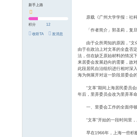
究
新手上路
网
原载《广州大学学报：社科版
积分
12
「作者简介」郭圣莉，复旦大学
收听TA
发消息
由于众所周知的原因，“文化
由于在政治上对文革的全盘否定
法，但在缺乏原始材料的情况
来居委会发展趋向的需要，故对
此段居民自治组织进行相对深入
海为例展开对这一阶段居委会
“文革”期间上海居民委员会的
年后，里弄委员会改为里弄革命
一、里委会工作的全面停
“文革”开始的一段时间里，里
早在1966年，上海一些积极