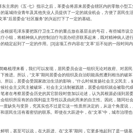
东主席的《五·七》指示之后，革委会将原来居委会辖区内的零散小型工
多的返城待业青年及其他失业人员提供了一定的就业机会，方便了居民生
“文革”后居委会“社区服务”的兴起打下了一定的基础。
根据毛泽东要把医疗卫生工作的重点放在基层去的号召，有些城市设立
工疗小组，将精神病人的控制治疗与居办经济联系起来，既对精神病人进
的稳定起到了一定的作用。[3]这项工作内容在“文革”后不短的一段时间
简略梳理来看，我们可以发现，居民委员会这一组织无论对政府、对居民
下推进。所以，“文革”期间居委会的组织及自治职能虽然遭到相当的破
的。所以，居委会受国家政治生活的影响，“什么时候发扬社会主义民主，
候社会主义民主被破坏，社会主义法制被践踏，居委会组织就会被取代或破
，笔者在考察居委会历史的其它阶段时曾加以论述，认为其根源必须到居
会组织所应有的自我利益主导性以及由此而来的自主性。因此，随同社会
的一度缺失与变异，究其实也不过是它这一性质所决定的，从这个角度说
和居民生活有着密切的联系。即使在大跃进中，在“文革”中，城市治理
明，甚至可以说，在大跃进、在“文革”期间，它更多地起到了是一级基