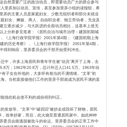
，这自然需要广泛的政治动员，即需要动员广大的群众参与
深入里弄加以动员、宣传，甚至参加里弄小组的读报组，希
，里弄的主要人员是家庭妇女、少数无组织者和部分未就业
家庭妇女、摊贩、商人、自由职业者、独立劳动者，无业及
的建立逐步减少，与大跃进的全面动员相比，这基本上使无
。以上分析参见笔者：《居民自治与城市治理－建国初期城
，《上海行政学院学报》2001年第4期；《建国初期上海
的历史考察》，《上海行政学院学报》 2001年第4期，
些人中得到响应，里弄委员会的干部开始受到冲击。
迁中，许多上海居民和青年学生被“动员”离开了上海，去
1962年20.8万，总计外迁人口41.5万。1963年动
中有子女在外地的，大多怀有相当的不满情绪。“文革”初
上海。当初直接做他们工作的里弄干部就成为居民不满的直
望能借此机会使不利的成份得到纠正。
放等。“文革”中“破四旧”被抄走或毁坏了财物，居民
”名单，按单抄家，而后，此火烧至普通居民家中。如此种种
里弄委员会能逃脱被批斗的命运。里弄委员会的正常工作中