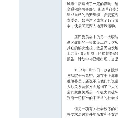
城市生活造成了一定的影响，这
交通秩序司令部”。街道革命
组成自己的治安组织，负责监视
支委会。如卢湾区成立了17个
争，使居民更深入地开展运动。[2
居民委员会中的另一大职能单
是区政府的一项常设工作，这
其它的解决途径，故居民自发
土共 5～9人组成，区接管专员
报告、计划中却已经出现，当
1954年3月22日，政务院
与法院十分紧密。如存于上海
准做委员，还说不准他们乱说乱
人际关系调解方面起到了巨大的
常的家庭关系是一个极大的破坏
判断一切标准的不正常的社会
但另一项有关社会秩序的功能
并要求居民将外地亲友和子女送