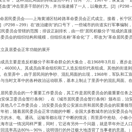
带”。这种混乱局面的持续显然不利于任何一方。1967年，恢复这一“政治传送
血债”冲击里弄干部的行为，并当场逮捕了一人，以儆效尤。[2]（P298～
革命居民委员会——上海黄浦区牯岭路革命委员会正式成立。接着，长宁
]（P298～299）在“政治建街”的口号下，一些城市的街道实行军事
居民委员会管辖的范围；排设正副排长，由一些“居民积极分子”组成的直接
员会的组织结构和规模，但组织名称“革命化”了，即改为“革命居民委员会”
立及居委会正常功能的展开
主要是造反积极分子和革命群众的大集合，在1968年3月后，逐步走
0户，46000人。其成员由革命组织和工人造反组织代表组成。其他的街道
”。在里弄中，由于居民间的争吵、混乱局面的出现，1968年，军队和
并与当时文革中的各种政治运动联系，基本上制止了里弄中的混乱局面。
委员会的一个重要工作委员会，其工作是居民委员会的最重要任务之一。
治安保卫委员会暂行条例》，在《城市居民委员会暂行条例》颁布后，治
于其他几个工作委员会，治安委员会受公安派出所和居民委员会的双重领
967年初，随着居民委员会正常功能的中断，全国大多数城市的治安委员会
多地方的水、电、通讯、运输等都出现了中断的情况；而里弄中抢劫、小偷
上海市这一情况同样严重，同时，它还有另外一个问题，就是早年外迁人
回流率高达80%～90%，说明强行的外迁极大地违背了当事者的意愿。