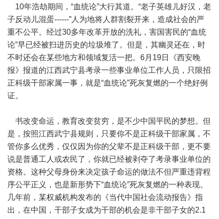
10年浩劫期间，“血统论”大行其道。“老子英雄儿好汉，老
子反动儿混蛋------”人为地将人群割裂开来，造成社会的严
重不公平。经过30多年改革开放的洗礼，害国害民的“血统
论”早已经被扫进历史的垃圾堆了。但是，其幽灵还在，时
不时还会在某些地方和领域复活一把。6月19日《西安晚
报》报道的江西武宁县考录一些事业单位工作人员，只限招
正科级干部家属一事，就是“血统论”死灰复燃的一个绝好例
证。
书改变命运，教育改变贫穷，是不少中国平民的梦想。但
是，按照江西武宁县规则，只要你不是正科级干部家属，不
管你多么优秀，仅仅因为你的父辈不是正科级干部，更不要
说是普通工人或农民了，你就已经被剥夺了考录事业单位的
资格。这种父母身份来决定孩子命运的做法不但严重违背程
序公平正义，也是新形势下“血统论”死灰复燃的一种表现。
几年前，某权威机构发布的《当代中国社会流动报告》指
出，在中国，干部子女成为干部的机会是非干部子女的2.1