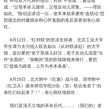
联”辩论双方代表时指出，对联“不全面”，建议改
成：“父母革命儿接班，父母反动儿背叛。——理应
如此。”陈伯达讲话一出，使本来就承袭有“血统论”思
想观念的封建残余和心怀鬼胎的造反派更加丧心病
狂。
8月12日，“红对联”的坚决支持者、北京工业大学
学生谭力夫与他人联名贴出《从对联谈起》的大字
报，提出要把“老子英雄儿好汉，老子反动儿混蛋”当
作“全面的”、“策略的”党的阶级路线来推行，要把
它“提炼为政策，上升为本本条条”。
8月25日，北大附中《红旗》战斗组、清华附中
《红卫兵》曲阜师范学院分队（宣）联合发表了“自
来红们站起来了！”，丧心病狂地鼓吹：
我们是顶天立地的革命后代……，（我们的）老