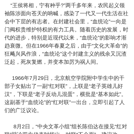
“王侯将相，宁有种乎?”两千多年来，农民起义领
袖陈涉面向苍天的呐喊，感染了一代又一代生活在社
会中下层的有志者。在封建社会里，“血统论”一向是
门阀权贵维护特权的有力工具。随着历史的发展，时
代的进步，特别是近现代以来，“血统论”的影响才渐
趋衰微。但在1966年春夏之后，由于“文化大革命”的
狂飚兴风作浪，“血统论”这个封建主义的残余又沉渣
泛起，死灰复燃，并变本加厉为祸人间。
1966年7月29日，北京航空学院附中学生中的干
部子女贴出了一副“红对联”，上联是“老子英雄儿好
汉”，下联是“老子反动儿混蛋”，横批是“基本如此”。
这副基于“血统论”的“红对联”一出台，立即引起了人
们的广泛议论。
8月2日，“中央文革小组”组长陈伯达在接见“红对