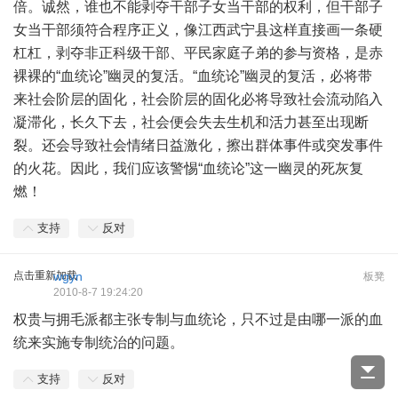
倍。诚然，谁也不能剥夺干部子女当干部的权利，但干部子
女当干部须符合程序正义，像江西武宁县这样直接画一条硬
杠杠，剥夺非正科级干部、平民家庭子弟的参与资格，是赤
裸裸的“血统论”幽灵的复活。“血统论”幽灵的复活，必将带
来社会阶层的固化，社会阶层的固化必将导致社会流动陷入
凝滞化，长久下去，社会便会失去生机和活力甚至出现断
裂。还会导致社会情绪日益激化，擦出群体事件或突发事件
的火花。因此，我们应该警惕“血统论”这一幽灵的死灰复
燃！
支持
反对
点击重新加载
wgyn
板凳
2010-8-7 19:24:20
权贵与拥毛派都主张专制与血统论，只不过是由哪一派的血
统来实施专制统治的问题。
支持
反对