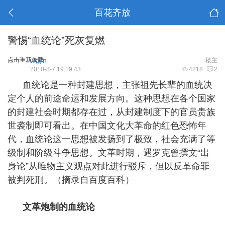
百花齐放
警惕“血统论”死灰复燃
点击重新加载
wgyn
楼主
2010-8-7 19:19:43
4218
2
血统论是一种封建思想，主张祖先长辈的血统决
定个人的前途命运和发展方向。这种思想在各个国家
的封建社会时期都存在过，从封建制度下的官员贵族
世袭制即可看出。在中国文化大革命的红色恐怖年
代，血统论这一思想被发扬到了极致，社会充满了等
级制和阶级斗争思想。文革时期，遇罗克曾撰文“出
身论”从唯物主义观点对此进行驳斥，但以反革命罪
被判死刑。（摘录自百度百科）
文革炮制的血统论