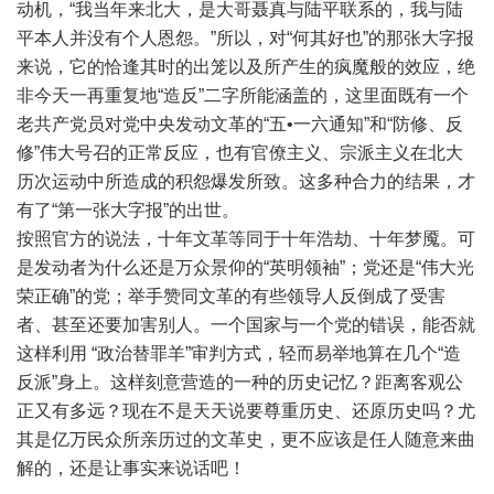
动机，“我当年来北大，是大哥聂真与陆平联系的，我与陆
平本人并没有个人恩怨。”所以，对“何其好也”的那张大字报
来说，它的恰逢其时的出笼以及所产生的疯魔般的效应，绝
非今天一再重复地“造反”二字所能涵盖的，这里面既有一个
老共产党员对党中央发动文革的“五•一六通知”和“防修、反
修”伟大号召的正常反应，也有官僚主义、宗派主义在北大
历次运动中所造成的积怨爆发所致。这多种合力的结果，才
有了“第一张大字报”的出世。
按照官方的说法，十年文革等同于十年浩劫、十年梦魇。可
是发动者为什么还是万众景仰的“英明领袖”；党还是“伟大光
荣正确”的党；举手赞同文革的有些领导人反倒成了受害
者、甚至还要加害别人。一个国家与一个党的错误，能否就
这样利用 “政治替罪羊”审判方式，轻而易举地算在几个“造
反派”身上。这样刻意营造的一种的历史记忆？距离客观公
正又有多远？现在不是天天说要尊重历史、还原历史吗？尤
其是亿万民众所亲历过的文革史，更不应该是任人随意来曲
解的，还是让事实来说话吧！