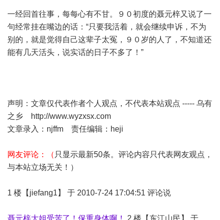
一经回首往事，每每心有不甘。９０初度的聂元梓又说了一
句经常挂在嘴边的话：“只要我活着，就会继续申诉，不为
别的，就是觉得自己这辈子太冤，９０岁的人了，不知道还
能有几天活头，说实话的日子不多了！”
声明：文章仅代表作者个人观点，不代表本站观点 ----- 乌有
之乡
http://www.wyzxsx.com
文章录入：njffm 责任编辑：heji
网友评论：（
只显示最新50条。评论内容只代表网友观点，
与本站立场无关！）
1 楼【jiefang1】 于 2010-7-24 17:04:51 评论说
聂元梓大姐受苦了！保重身体啊！
2 楼【东江山民】 于