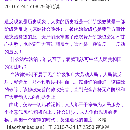
2010-7-24 17:08:29 评论说
造反现象是历史现象，人类的历史就是一部阶级史就是一部
阶级造反史（原始社会除外）。被统治阶级总是要千方百计
造统治阶级的反，无产阶级掌握了政权资产阶级也必定不甘
心失败，也必定千方百计颠覆之，这也是一种造反一一反动
的造反！
什么法律法治，谁认可了，袁腾飞认可中华人民共和国
的宪法吗？
当法律法制不属于无产阶级和广大劳动人民，人民就反
对，就造反，只不过程度不同而已。该砸烂的砸烂，该破除
的破除，该修改完善的修改完善，直到完全合符无产阶级和
广大劳动人民的利益为止。
由此，荡涤一切污秽泥垢，人人都干干净净为人民服务，
个个意气风华.积极向上，社会进步，人人争做先进的楷
模，再创一个雷锋的时代，英雄遍地的国度！
3 楼
【tiaozhanbaquan】 于 2010-7-24 17:25:53 评论说