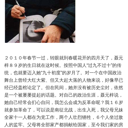
２０１０年春节一过，转眼就到春暖花开的四月天了，聂元
梓８９岁的生日就在这时候。按照中国人“过九不过十”的传
统，也就要迈入她“九十初度”的岁月了。对一个在中国政治
舞台上曾经大红大紫、但又大起大落的人物来说，好像早已
经已经盖棺论定了。但在民间，她并没有被历史尘封，依然
是一个被屡屡提起的话题。对自己的政治生涯，聂元梓说，
她自己经常会扪心自问，我怎么会成为反革命呢？我１６岁
就参加革命了，可以说是南征北战，出生入死，我父母兄妹
全家十一人都在为党工作，两个人壮烈牺牲，６个人坐过敌
人的监牢。父母将全部家产都捐献给国家，至今我们家的房