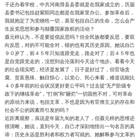
子还办着学校，中共河南滑县县委就是在我家成立的，历届
县委书记包括赵紫阳同志都是在我家里办公。参加革命后，
我就抱定了为党牺牲一切，甚至包括自己的生命，怎么会产
生反党思想和参与颠覆国家政权的活动？
聂元梓认为，不是要提倡反思吗？但全民族都要反思，要双
向反思，对的不可能全对，错的也有其历史原因。她说自己
９０岁了，前４５年只知道跟党走，路走对了；后４５年也
是自觉跟党走的，没想到会沦落到今天这个地步。看看今天
的社会现实吧，经济是发展了，日子是好过了，但官场贪
腐、贫富悬殊、触目惊心，以党心、民心来看，难道说能比
４０多年前的社会状况更好更公平吗？过去提“无产阶级专
政下的继续革命”，“打倒”和“砸烂”一切固然不对，可对革命
的原动力来说，包括文革，不也是因为有官僚主义的存在和
社会不公的因素而引发的吗？
近距离观察，虽说是年届九旬的老人了，但聂元梓的思维还
很清晰，她说，直到今天，自己才深刻地悟出一句名言的真
谛：历史永远是胜利者和权力者写就的。她解释参与文革的