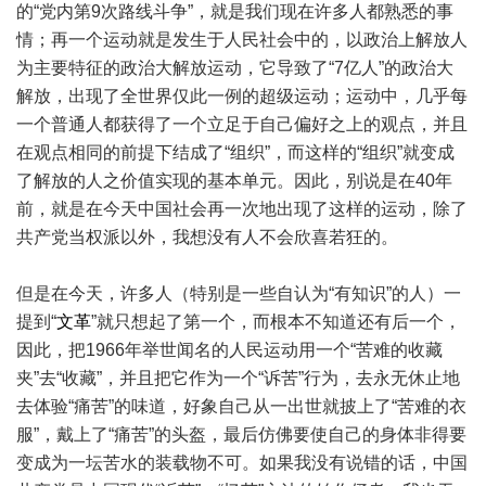
的“党内第9次路线斗争”，就是我们现在许多人都熟悉的事
情；再一个运动就是发生于人民社会中的，以政治上解放人
为主要特征的政治大解放运动，它导致了“7亿人”的政治大
解放，出现了全世界仅此一例的超级运动；运动中，几乎每
一个普通人都获得了一个立足于自己偏好之上的观点，并且
在观点相同的前提下结成了“组织”，而这样的“组织”就变成
了解放的人之价值实现的基本单元。因此，别说是在40年
前，就是在今天中国社会再一次地出现了这样的运动，除了
共产党当权派以外，我想没有人不会欣喜若狂的。
但是在今天，许多人（特别是一些自认为“有知识”的人）一
提到“
文革
”就只想起了第一个，而根本不知道还有后一个，
因此，把1966年举世闻名的人民运动用一个“苦难的收藏
夹”去“收藏”，并且把它作为一个“诉苦”行为，去永无休止地
去体验“痛苦”的味道，好象自己从一出世就披上了“苦难的衣
服”，戴上了“痛苦”的头盔，最后仿佛要使自己的身体非得要
变成为一坛苦水的装载物不可。如果我没有说错的话，中国