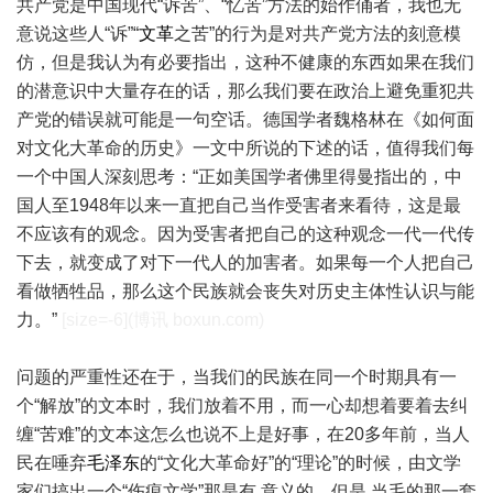
共产党是中国现代“诉苦”、“忆苦”方法的始作俑者，我也无
意说这些人“诉”“
文革
之苦”的行为是对共产党方法的刻意模
仿，但是我认为有必要指出，这种不健康的东西如果在我们
的潜意识中大量存在的话，那么我们要在政治上避免重犯共
产党的错误就可能是一句空话。德国学者魏格林在《如何面
对文化大革命的历史》一文中所说的下述的话，值得我们每
一个中国人深刻思考：“正如美国学者佛里得曼指出的，中
国人至1948年以来一直把自己当作受害者来看待，这是最
不应该有的观念。因为受害者把自己的这种观念一代一代传
下去，就变成了对下一代人的加害者。如果每一个人把自己
看做牺牲品，那么这个民族就会丧失对历史主体性认识与能
力。”
[size=-6](博讯 boxun.com)
问题的严重性还在于，当我们的民族在同一个时期具有一
个“解放”的文本时，我们放着不用，而一心却想着要着去纠
缠“苦难”的文本这怎么也说不上是好事，在20多年前，当人
民在唾弃
毛泽东
的“文化大革命好”的“理论”的时候，由文学
家们搞出一个“伤痕文学”那是有 意义的，但是 当毛的那一套