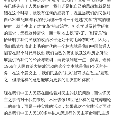
在已经失去了人民信服时，我们还是把自己的思想和就是禁
锢在这个时期，就没有任何的必要了，况且当我们的民族对
自己20世纪60年代的行为理应作出一个超越“文学”方式的理
解时，就产生出了对“
文革
”的政治学、社会学以及哲学研究
的需求，无视这种需求，而一味地去挖“苦根”、“刨苦瓜”恰
恰证明了我们民族的政治水平还处于前
毛泽东
时代。因此，
我们民族彻底走出毛的时代的一个标志就是我们中国普通人
能否在那个时代寻找出 我们自己的历史以及这种历史所能
够提供给我们的经验与教训，而要做到这一点，解读、诠释
1966年人民政治大解放运动的这个文本就是我们今天的任
务，在这个意义上 ，我们民族的“未来”就可以在“过去”发现
之，但愿这样的意思能够为更多的朋友们所体察！
现在我们中国人民还在面临着对民主的认识问题，而认识民
主之事情对于我们来说，不应该像18世纪那样的是纯粹理论
上的事情，而是一种实践的活动，如果说这个实践活动面对
的是我们中国人民100多年以来所进行的民主革命和民主运