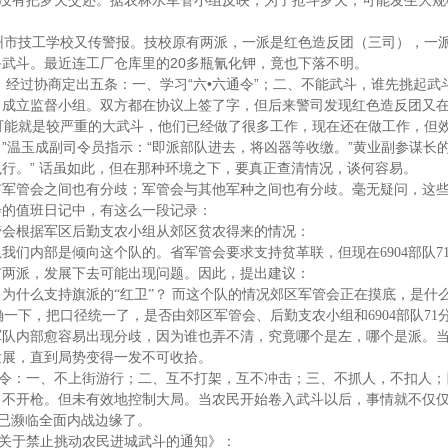
没有把罗天交还。据农林水军管小组反映，为了抢斗罗天，可能发生大规
州市技工学校又传警报。技校原有两派，一派是红色造反团（三司），一
20
备武斗。最近连工厂仓库里的
多瓶氰化钾，竟也下落不明。
“
•
”
，经过协商定出五条：一、学习
六
六通令
；二、不能武斗，谁先挑起武
、成立监督小组。双方都在协议上签了字，但后来警司发现红色造反团又
可能就是较严重的大武斗，他们已经做了很多工作，现在还在做工作，但
”
“
”
？
温玉成副司令员指示：
即派部队进去，将凶器等收缴。
黄业副参谋长
”
执行。
话虽如此，但在那种环境之下，要真正查清情况，谈何容易。
管会之间也有分歧；军管会与其他军种之间也有分歧。毫无疑问，这些
会的值班日记中，有这么一段记录：
管会根据军区后勤支农小组从郊区贫农得来的情况：
从我们内部是倾向这个队的。省军管会要求支持贫革联，但现在
6904
部队
7
有两派，发展下去可能出现问题。因此，提出建议：
，为什么支持旗派的
“
红卫
”
？
而这个队的情况郊区军管会正在摸底，是什
确一下，把口径统一了，是否由郊区军管会、后勤支农小组和
6904
部队
71
内部愈容易出现分歧，因为谁也弄不清，究竟哪个是左，哪个是派。当
发展，直到局势变得一发不可收拾。
令：一、不上街游行；二、互不打架，互不冲击；三、不抓人，不扣人；
，不开枪。但未有效地控制大局。当农民开始卷入武斗以后，事情就不仅
已濒临全面内战边缘了。
关于禁止挑动农民进城武斗的通知》：