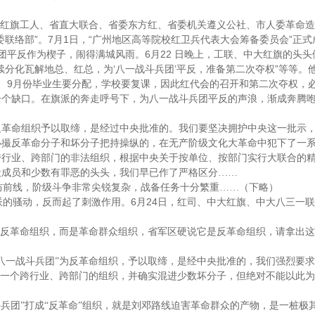
红旗工人、省直大联合、省委东方红、省委机关遵义公社、市人委革命造
”
7
1
“
”
委联络部
。
月
日
，
广州地区高等院校红卫兵代表大会筹备委员会
正式
6
22
团平反作为楔子，闹得满城风雨。
月
日晚上，工联、中大红旗的头头
‘
’
”
续分化瓦解地总、红总，为
八一战斗兵团
平反，准备第二次夺权
等等。
9
、
月份毕业生要分配，学校要复课，因此红代会的召开和第二次夺权，
一个缺口。在旗派的奔走呼号下，为八一战斗兵团平反的声浪，渐成奔腾
反革命组织予以取缔，是经过中央批准的。我们要坚决拥护中央这一批示
小撮反革命分子和坏分子把持操纵的，在无产阶级文化大革命中犯下了一
跨行业、跨部门的非法组织，根据中央关于按单位、按部门实行大联合的
般成员和少数有罪恶的头头，我们早已作了严格区分
……
防前线，阶级斗争非常尖锐复杂，战备任务十分繁重
……
（下略）
6
24
派的骚动，反而起了刺激作用。
月
日
，红司、中大红旗、中大八三一联
反革命组织，而是革命群众组织，省军区硬说它是反革命组织，请拿出这
八一战斗兵团
”
为反革命组织，予以取缔，是经中央批准的，我们强烈要求
一个跨行业、跨部门的组织，并确实混进少数坏分子，但绝对不能以此为
。
斗兵团
”
打成
“
反革命
”
组织，就是刘邓路线迫害革命群众的产物，是一桩极