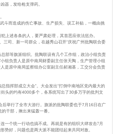
造凶器，发给枪支弹药。
。
武斗而造成的伤亡事故、生产损失、误工补贴，一概由挑
违犯上述各条的人，要严肃处理，其首恶应依法惩办。
“
、三司、新一司群众，在越秀山召开
庆祝广州批陶联合委
络总部等旗派组织。批陶联设有几个工作组，政治小组负责
贸小组负责人是原中南局财委副主任张天陶，生产管理小组
责人是原中南局监察组办公室副主任郝湘基，工交分会负责
”
“
陶总指挥部成立大会
。大会发出
打倒中南地区党内最大的
4000
30
在街头的约有
多个，各系统写出了
多万字的批判文
7
16
会后举行了全市大游行。旗派的批陶联委也于
月
日
在广
统的干部，揪出来猛轰一番。
，连一个统一行动也搞不成。再就是有的组织大肆攻击
7
月
陶形势好，问题也是两大派不能团结起来共同对敌。