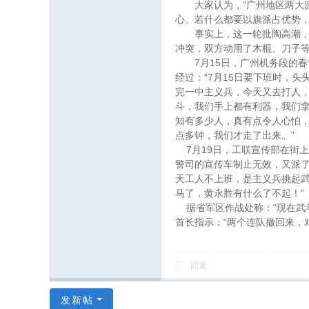
“
大家认为，
广州地区两大
心。若什么都要以旗派占优势
事实上，这一轮批陶高潮，并
冲突，双方动用了木棍、刀子
7
15
月
日
，广州机务段的春
“7
15
经过：
月
日
要下班时，头
完一中主义兵，今天又去打人
斗，我们手上都有利器，我们
知有多少人，真有点令人心怕
”
点多钟，我们才走了出来。
7
19
月
日
，工联宣传部在街上
警司的宣传车制止无效，又派
天工人不上班，是主义兵挑起
”
马了，黄永胜有什么了不起！
“
据省军区作战处称：
现在武
“
首长指示：
两个连队撤回来，
回复
发新帖