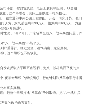
反司令部、省财贸总部、电台工农兵等组织，
联合组
成立，这个筹委会，实际上是以红一司为核心。
们，在交通部中南公路工程修配厂开会，研究形势。他们
90
60
他们认为，东风派现约有
万人，旗派约有
万人，力量
7
必须在
月份进行。
6
23
咆哮之势。
月
日
，广东省军区就八一战斗兵团问题，作
，对
“
八一战斗兵团
”
不能平反。
系列严重罪行。经过复查，语气确凿，完全属实。
精神，这个组织也不能恢复。
合发表反驳省军区五点说明，为八一战斗兵团平反的声
个
“
反革命组织
”
的组织纲领、行动计划和反革命罪行来辩
公布事实真相。
理由把整个组织打成
“
反革命
”
予以取缔。把
“
八一战斗兵
其严重的政治迫害事件。