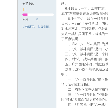
究
站。
新手上路
网
6
15
月
日
，一司、工交红旗、
“
成
广东省革命造反派捣毁黑省
6
月中下旬，以八一战斗兵
积分
8
“
提出，当前的主要任务是，
继
收听TA
发消息
8
对比差不多，可以夺权。估计
为八一战斗兵团平反，将成为
了五点说明。
一、宣布
“
八一战斗兵团
”
为
二、
“
八一战斗兵团
”
是由一
三、
“
八一战斗兵团
”
是一个
四、对
“
八一战斗兵团
”
的一
五、广州面临港澳，地处国
然而，这不仅不能平息造反
明：
一、
“
八一战斗兵团
”
绝不是
论，我们奉陪到底。
二、省军区某些人说宣布
“
三、
“
八一战斗兵团
”
的确是
团
”
打成
“
反革命
”
是另有企图的
四、
3
月黑风中把
“
八一战