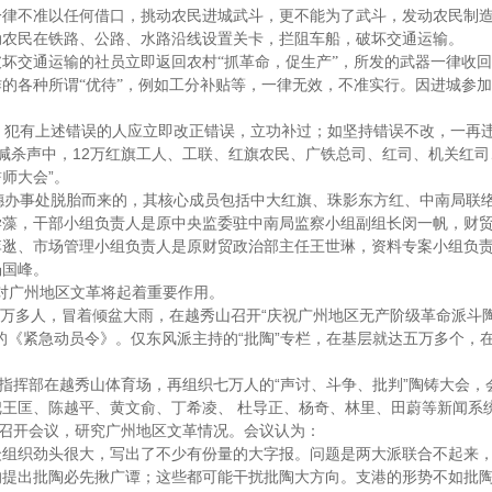
一律不准以任何借口，挑动农民进城武斗，更不能为了武斗，发动农民制
民在铁路、公路、水路沿线设置关卡，拦阻车船，破坏交通运输。
坏交通运输的社员立即返回农村
“
抓革命，促生产
”
，所发的武器一律收回
的各种所谓
“
优待
”
，例如工分补贴等，一律无效，不准实行。因进城参加
犯有上述错误的人应立即改正错误，立功补过；如坚持错误不改，一再
12
喊杀声中，
万红旗工人、工联、红旗农民、广铁总司、红司、机关红司
”
誓师大会
。
穗办事处脱胎而来的，其核心成员包括中大红旗、珠影东方红、中南局联
学藻，干部小组负责人是原中央监委驻中南局监察小组副组长闵一帆，财
李逖、市场管理小组负责人是原财贸政治部主任王世琳，资料专案小组负
杨国峰。
对广州地区文革将起着重要作用。
“
万多人，冒着倾盆大雨，在越秀山召开
庆祝广州地区无产阶级革命派斗
“
”
的《紧急动员令》。仅东风派主持的
批陶
专栏，在基层就达五万多个，
“
”
指挥部在越秀山体育场，再组织七万人的
声讨、斗争、批判
陶铸大会，
把王匡、陈越平、黄文俞、丁希凌、
杜导正、杨奇、林里、田蔚等新闻系
召开会议，研究广州地区文革情况。会议认为：
众组织劲头很大，写出了不少有份量的大字报。问题是两大派联合不起来
的提出批陶必先揪广谭；这些都可能干扰批陶大方向。支港的形势不如批