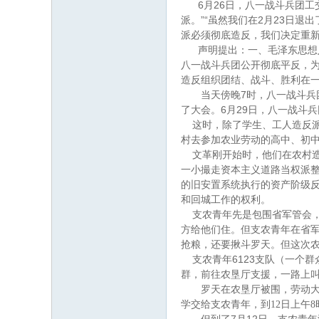
6
26
月
日
，八一战斗兵团工
”“
2
23
派。
虽然我们在
月
日
退出
派必须彻底造反，我们决定重
声明提出：一、毛泽东思想
八一战斗兵团公开彻底平反，
造反组织团结、战斗、胜利在
7
当天傍晚
时，八一战斗兵
6
29
了大会。
月
日
，八一战斗兵
这时，除了学生、工人造反
村去参加农业劳动的高中、初
文革刚开始时，他们在农村
一小撮走资本主义道路当权派
的旧安置系统执行的资产阶级
和回城工作的权利。
支农青年先是包围省军管会
方给他们住。但支农青年在省
抢粮，还要揪斗罗天。但这次
6123
支农青年
支队（一个群
群，前往农垦厅支援，一路上
罗天在农垦厅被围，劳动
学交给支农青年，到
12
日上午
8