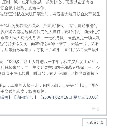
，压制一派；也不能以某一派为核心，而应以左派为核
”
于联合起来批陶、支港斗争。
东思想宣传队在大坑口演出时，与春雷大坑口联合总部发生
“
”
天武斗的反春雷派群众，后来又
反戈一击
，讲述事情的
。反正每次都是这样说我们的人挨打，要我们去，前天刚打
好跟着大队人马去机务段。一进机务段，当然又是一场大武
他们就拼命反抗，向我们这里冲上来了，天黑一片，又不
4
好，后来解放军来了，才制止了武斗，直到了第二天早晨
1000
天，
多工联工人冲进八一中学，和主义兵发生武斗，
义兵挑起来的；二、主义兵要交出凶手和幕后指挥；三、今
“
联群众不停地起哄、喊口号，有人还怒吼：
刘少奇都拉下
”
承认，工联的人都不走，有的人想走，头头不让走。
军区
持主义兵的态度，彰明昭著。
:
2006
02
15
23:00
叶曙明
】【访问统计
】【
年
月
日
星期三
】
举报
返回列表