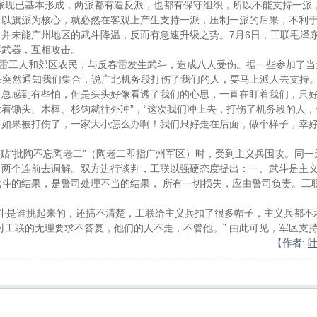
派现已基本形成，两派都有造反派，也都有保守组织，所以不能支持一派
，以旗派为核心，就必然在客观上产生支持一派，压制一派的后果，不利
7
6
未能广州地区的武斗降温，反而有急速升级之势。
月
日
，工联毛泽
等武器，互相攻击。
雷工人和郊区农民，与反春雷发生武斗，造成八人受伤。据一些参加了当
头突然通知我们集合，说广北机务段打伤了我们的人，要马上派人去支持
，总感到有些怕，但是头头好像看透了我们的心思，一直在盯着我们，只
”
“
拿着锄头、木棒、杉钩就往外冲
，
这次我们冲上去，打伤了机务段的人，
，如果被打伤了，一家大小怎么办啊！我们只好走在后面，做个样子，幸
“
”
贴
批陶不忘陶老二
（陶老二即指广州军区）时，受到主义兵围攻。同一
了两个连前去调解。双方进行谈判，工联以强硬态度提出：一、武斗是主
武斗的结果，是警司处理不当的结果，
所有一切损失，应由警司负责。工
斗是谁挑起来的，还搞不清楚，工联给主义兵扣了很多帽子，主义兵都不
”
对工联的无理要求不答复，他们的人不走，不管他。
由此可见，军区支
:
【作者