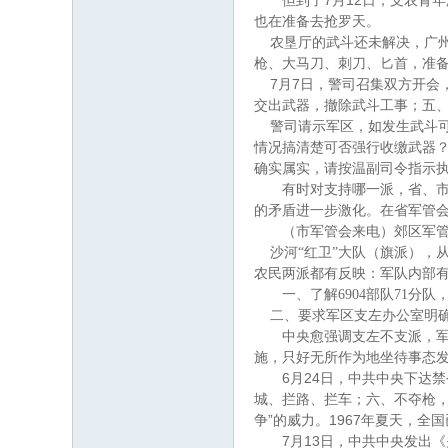
7
12
但到了
月
日
，支农青年
也在准备去抢罗天。
农垦厅的武斗还未解决，广
枪、大马刀、刺刀、匕首，准
7
7
月
日
，警司召集双方开会
交出武器，撤除武斗工事；五
警司请示军区，如发生武斗
情况搞清楚可否强行收缴武器
确实属实，请按温副司令指示
有时对支持哪一派，省、市军
的矛盾进一步激化。在省军管
（
市军管会来电）郊区军
沙河
“
红卫
”
大队（旗派），
农民两派都有反映：军队内部
一、了解
6904
部队
71
分队
二、要求军区支左办公室明
中央愈强调支左不支派，军队
施，只好无所作为地坐待事态
6
24
月
日
，中共中央下达禁
城、拦路、拦车；六、不夺枪
”
1967
争
的威力。
年夏天，全国
7
13
月
日
，中共中央发出《