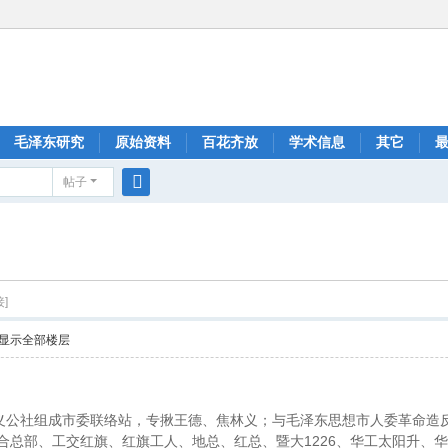
毛泽东研究
原始资料
百花齐放
学术信息
其它
帖子
搜
索
]
显示全部楼层
义公社组成市委联络站，专揪王德、焦林义；与毛泽东思想市人委革命造
1226
合总部、工交红旗、红旗工人、地总、红总、暨大
、华工太阳升、华