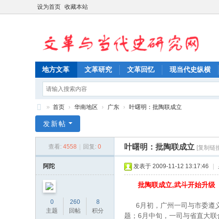
设为首页
收藏本站
地方文革
文革研究
文革回忆
现当代史纵横
»
首页
›
华南地区
›
广东
›
叶曙明：批陶联成立
文
发新帖
革
叶曙明：批陶联成立
查看:
4558
|
回复:
0
[复制链接
与
当
阿陀
发表于 2009-11-12 13:17:46
|
代
,
批陶联成立
武斗开始升级
史
0
260
8
6
月初，广州一司与市委遵
研
主题
回帖
积分
6
题；
月中旬，一司与省直大联