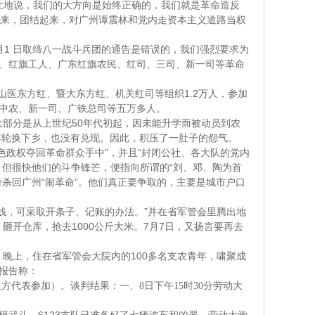
壮地说，我们的大方向是始终正确的，我们就是革命造反
来，团结起来，对广州谭震林和党内走资本主义道路当权
1
月
日取缔八一战斗兵团的通告是错误的，我们强烈要求为
、红旗工人、广东红旗农民、红司、三司、新一司等革命
1.2
山医东方红、暨大东方红、机关红司等组织
万人，参加
中农、新一司、广铁总司等五万多人。
50
大部分是从上世纪
年代初起，因未能升学而被动员到农
年轮换下乡，也没有兑现。因此，积压了一肚子的怨气。
”
“
色政权夺回革命群众手中
，并且
封闭公社、各大队的党内
“
但很快他们的斗争锋芒，便指向所谓的
刘、邓、陶为首
“
”
纷杀回广州
闹革命
。他们真正要争取的，主要是城市户口
”
钱，可采取开条子、记账的办法。
并在省军管会里腾出地
1000
7
7
，砸开仓库，抢去
公斤大米。
月
日
，又扬言要再去
100
。晚上，住在省军管会大院内的
多名支农青年，啸聚成
报告称：
双方代表参加）。谈判结果：一、
8
日下午
15
时
30
分劳动大
。