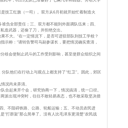
6123
模武斗，
支队已准备好了七辆汽车和凶器。劳动大学
6
派是技工红旗（一司）。双方从
月初就开始忙着制造火
斗谁负全部责任；三、双方都不能到外面调队伍来；四、
在私造武器，还偷了刀，并拒绝交出。
“
效果不大。
在一定情况下，是否可进驻部队到技工学校？
“
的指示称：
请转告警司马副参谋长，要把情况确实查清，
分歧会使制止武斗的工作受到影响，甚至使群众组织之间
1
分队他们在行动上与观点上都支持了
“
红卫
”
。因此，郊区
么情况尚未弄清。
分队合起来开个会，研究协商一下，情况搞清，统一口径。
两派出现冲突时，往往不敢轻易表态，也不敢采取坚决措
四、不阻碍铁路、公路、轮船运输；五、不动员农民进
“
”
“
仅是
打群架
那么简单了。没有人比毛泽东更清楚
农民战