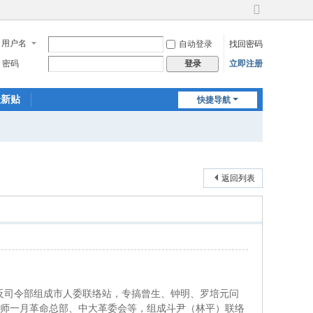
切
换
用户名
自动登录
找回密码
到
宽
密码
立即注册
登录
版
最新贴
快捷导航
返回列表
反司令部组成市人委联络站，专搞曾生、钟明、罗培元问
师一月革命总部、中大革委会等，组成斗尹（林平）联络