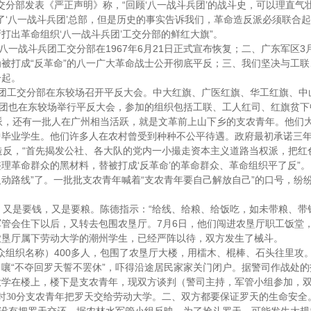
“
‘
’
交分部发表《严正声明》称，
回顾
八一战斗兵团
的战斗史，可以理直气
‘
’
了
八一战斗兵团
总部，但是历史的事实告诉我们，革命造反派必须联合起
‘
’
”
新打出革命组织
八一战斗兵团
工交分部的鲜红大旗
。
1967
6
21
3
八一战斗兵团工交分部在
年
月
日
正式宣布恢复；二、广东军区
“
”
为被打成
反革命
的八一广大革命战士公开彻底平反；三、我们坚决与工联
一起。
团工交分部在东较场召开平反大会。中大红旗、广医红旗、华工红旗、中
团也在东较场举行平反大会，参加的组织包括工联、工人红司、红旗贫下
派，还有一批人在广州相当活跃，就是文革前上山下乡的支农青年。他们
中毕业学生。他们许多人在农村曾受到种种不公平待遇。政府最初承诺三
“
造反，
首先揭发公社、各大队的党内一小撮走资本主义道路当权派，把红
‘
’
”
整理革命群众的黑材料，替被打成
反革命
的革命群众、革命组织平了反
。
”
“
”
反动路线
了。一批批支农青年喊着
支农青年要自己解放自己
的口号，纷
“
，又是要钱，又是要粮。陈德指示：
给线、给粮、给饭吃，如未带粮、带
7
6
军管会住下以后，又转去包围农垦厅。
月
日
，他们闯进农垦厅职工饭堂
农垦厅属下劳动大学的潮州学生，已经严阵以待，双方发生了械斗。
400
众组织名称）
多人，包围了农垦厅大楼，用檑木、棍棒、石头往里攻
“
”
叫嚷
不夺回罗天誓不罢休
，吓得沿途居民家家关门闭户。据警司作战处的
大学在楼上，楼下是支农青年，现双方谈判（警司主持，军管小组参加，
时
30
分支农青年把罗天交给劳动大学。二、双方都要保证罗天的生命安全