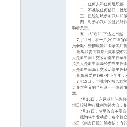
一、任何人和任何组织都
二、不准以任何借口，挑动农
三、已经进城参加武斗和破
四、对参加武斗的社员所作
动者负责。
五、从
“
通知
”
下达之日起，
7
11
“
”
月
日
，在一片揪
广谭
的
员会诞生暨彻底砸烂陶家黑店
批陶联委由首都批陶联委驻
人是原中南工交政治部主任车
负责人是原中南局经委副主任
人是原中南局工交政治部主任
1967
批陶联委在
年下半年，
7
13
月
日
，广州地区东风派六
——
”
走资本主义的当权派
陶铸
章。
7
15
月
日
，东风派的斗陶总
州日报社举行批判陶铸大会，
7
17
月
日
，省军管会革委会
批陶斗争发动后，各个群
15
日
《南方日报》编者按；有