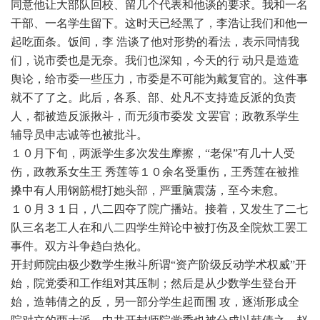
同意他让大部队回校、留几个代表和他谈的要求。我和一名
干部、一名学生留下。这时天已经黑了，李浩让我们和他一
起吃面条。饭间，李 浩谈了他对形势的看法，表示同情我
们，说市委也是无奈。我们也深知，今天的行 动只是造造
舆论，给市委一些压力，市委是不可能为戴复官的。这件事
就不了了之。此后，各系、部、处凡不支持造反派的负责
人，都被造反派揪斗，而无须市委发 文罢官；政教系学生
辅导员申志诚等也被批斗。
１０月下旬，两派学生多次发生摩擦，“老保”有几十人受
伤，政教系女生王 秀莲等１０余名受重伤，王秀莲在被推
搡中有人用钢筋棍打她头部，严重脑震荡，至今未愈。
１０月３１日，八二四夺了院广播站。接着，又发生了二七
队三名老工人在和八二四学生辩论中被打伤及全院炊工罢工
事件。双方斗争趋白热化。
开封师院由极少数学生揪斗所谓“资产阶级反动学术权威”开
始，院党委和工作组对其压制；然后是从少数学生登台开
始，造韩倩之的反，另一部分学生起而围 攻，逐渐形成全