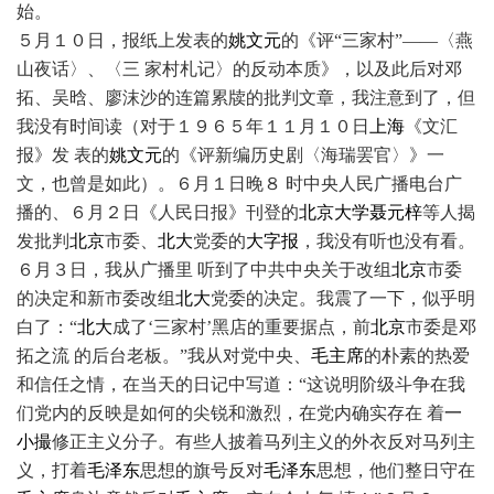
始。
５月１０日，报纸上发表的
姚文元
的《评“三家村”——〈燕
山夜话〉、〈三 家村札记〉的反动本质》，以及此后对邓
拓、吴晗、廖沫沙的连篇累牍的批判文章，我注意到了，但
我没有时间读（对于１９６５年１１月１０日
上海
《文汇
报》发 表的
姚文元
的《评新编历史剧〈海瑞罢官〉》一
文，也曾是如此）。６月１日晚８ 时中央人民广播电台广
播的、６月２日《人民日报》刊登的
北京大学
聂元梓
等人揭
发批判
北京
市委、
北大
党委的
大字报
，我没有听也没有看。
６月３日，我从广播里 听到了中共中央关于改组
北京
市委
的决定和新市委改组
北大
党委的决定。我震了一下，似乎明
白了：“
北大
成了‘三家村’黑店的重要据点，前
北京
市委是邓
拓之流 的后台老板。”我从对党中央、
毛主席
的朴素的热爱
和信任之情，在当天的日记中写道：“这说明阶级斗争在我
们党内的反映是如何的尖锐和激烈，在党内确实存在 着
一
小撮
修正主义分子。有些人披着马列主义的外衣反对马列主
义，打着
毛泽东
思想的旗号反对
毛泽东
思想，他们整日守在