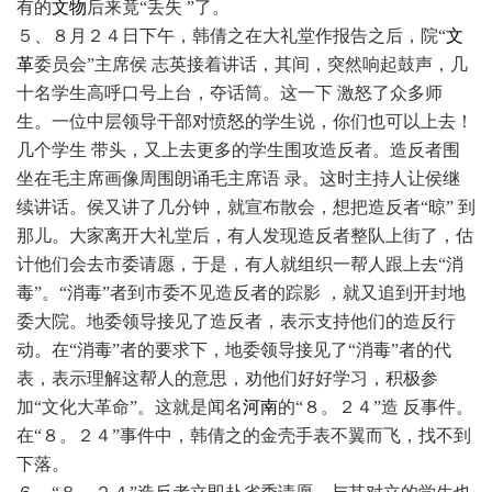
有的
文物
后来竟“丢失 ”了。
５、８月２４日下午，韩倩之在大礼堂作报告之后，院“
文
革
委员会”主席侯 志英接着讲话，其间，突然响起鼓声，几
十名学生高呼口号上台，夺话筒。这一下 激怒了众多师
生。一位中层领导干部对愤怒的学生说，你们也可以上去！
几个学生 带头，又上去更多的学生围攻造反者。造反者围
坐在毛主席画像周围朗诵毛主席语 录。这时主持人让侯继
续讲话。侯又讲了几分钟，就宣布散会，想把造反者“晾” 到
那儿。大家离开大礼堂后，有人发现造反者整队上街了，估
计他们会去市委请愿，于是，有人就组织一帮人跟上去“消
毒”。“消毒”者到市委不见造反者的踪影 ，就又追到开封地
委大院。地委领导接见了造反者，表示支持他们的造反行
动。在“消毒”者的要求下，地委领导接见了“消毒”者的代
表，表示理解这帮人的意思，劝他们好好学习，积极参
加“文化大革命”。这就是闻名
河南
的“８。２４”造 反事件。
在“８。２４”事件中，韩倩之的金壳手表不翼而飞，找不到
下落。