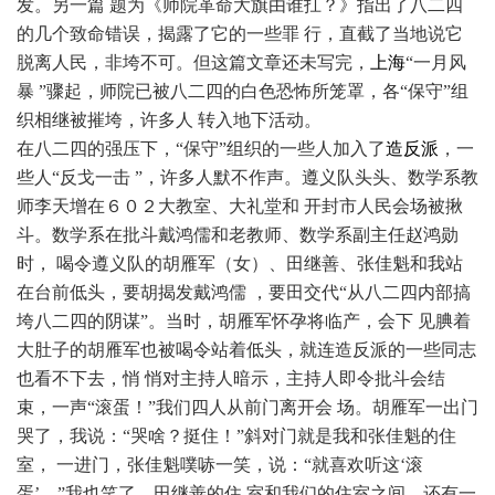
发。另一篇 题为《师院革命大旗由谁扛？》指出了八二四
的几个致命错误，揭露了它的一些罪 行，直截了当地说它
脱离人民，非垮不可。但这篇文章还未写完，
上海
“一月风
暴 ”骤起，师院已被八二四的白色恐怖所笼罩，各“保守”组
织相继被摧垮，许多人 转入地下活动。
在八二四的强压下，“保守”组织的一些人加入了
造反派
，一
些人“反戈一击 ”，许多人默不作声。遵义队头头、数学系教
师李天增在６０２大教室、大礼堂和 开封市人民会场被揪
斗。数学系在批斗戴鸿儒和老教师、数学系副主任赵鸿勋
时， 喝令遵义队的胡雁军（女）、田继善、张佳魁和我站
在台前低头，要胡揭发戴鸿儒 ，要田交代“从八二四内部搞
垮八二四的阴谋”。当时，胡雁军怀孕将临产，会下 见腆着
大肚子的胡雁军也被喝令站着低头，就连造反派的一些同志
也看不下去，悄 悄对主持人暗示，主持人即令批斗会结
束，一声“滚蛋！”我们四人从前门离开会 场。胡雁军一出门
哭了，我说：“哭啥？挺住！”斜对门就是我和张佳魁的住
室， 一进门，张佳魁噗哧一笑，说：“就喜欢听这‘滚
蛋’。”我也笑了。田继善的住 室和我们的住室之间，还有一