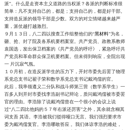
派”。什么是走资本主义道路的当权派？各派的判断标准很
简单：凡不支持自己的，都是；支持自己的，都是好干部。
支持造反派的领导干部是少数。双方的对立情绪越来越严
重，派仗越打越激烈。
９月１３日，八二四以搜查工作组整他们的“
黑材料
”为名，
砸、抢、封了院及各系机要档案室。共产党员、政教系教师
袁国选，发出保卫档案的《共产党员的呼吁》，紧急呼吁共
产党员和革命群众保卫机要档案。但未得到响应，全院出现
一 片沉寂气氛。
１０月初，在造反派学生的压力下，开封市委先后罢了物理
系党总支书记翟子荣和数学系党总支书记戴鸿儒的官。
此后，我率领遵义二分队和战斗师第三营（数学系学生）一
百多人到开封市委找李浩副书记辩论，质问戴鸿儒被市委罢
官的理由。李浩除了说戴鸿儒曾在一个很小的会议上说
过“八二四比他妈的５７年右派还厉害”之外，其余就含糊其
词支吾 其语。李浩被我们驳得哑口无言。我们强烈要求市
委为戴鸿儒复官。李浩哪敢答应 。我们体谅李浩的难处，