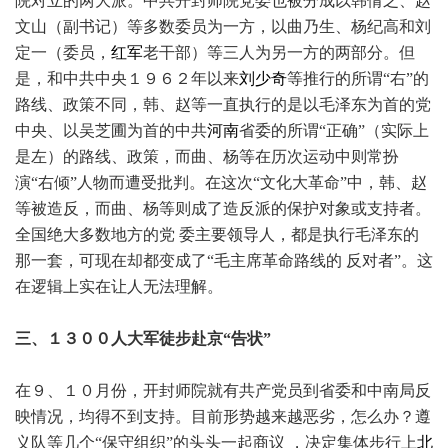
院对立的两大派。中共开封师院党委也被分成以韩倩之、赵
文山（副书记）等多数委员为一方，以曲乃生、杨纪高和刘
定一（委员，
红军
老干部）等三人为另一方的两部分。但
是，和中共中央１９６２年以来
刘少奇
等推行的所谓“右”的
路线、政策不同，韩、赵等一直执行的是以毛泽东为首的党
中央、以吴芝圃为首的中共
河南
省委的所谓“正确”（实际上
是左）的路线、政策，而曲、杨等在历次运动中则常扮
演“右倾”人物而遭受批判。在这次“文化大革命”中，韩、赵
等被造反，而曲、杨等则成了造反派的保护对象或支持者。
全国绝大多数地方的党 委主要领导人，都是执行毛泽东的
那一套，可现在却都变成了“毛主席革命路线的 反对者”。这
在逻辑上实在让人无法理解。
三、１３００人大军徒步赴京“告状”
在９、１０月份，开封师院就有共产党员到省委和中南局反
映情况，均得不到支持。目前形势越来越恶劣，怎么办？遵
义队等几个“保守组织”的头头一起商议 ，决定集体步行上
北