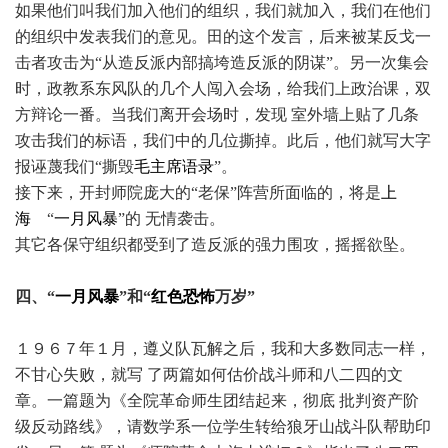
如果他们叫我们加入他们的组织，我们就加入，我们在他们
的组织中发表我们的意见。田的这个发言，后来被某反戈一
击者攻击为“从造反派内部搞垮造反派的阴谋”。另一次集会
时，政教系东风队的几个人闯入会场，给我们上政治课，双
方辩论一番。当我们离开会场时，发现 室外墙上贴了几条
攻击我们的标语，我们中的几位撕掉。此后，他们就写大字
报诬蔑我们“撕毁
毛主席语录
”。
接下来，开封师院庞大的“老保”阵营所面临的，将是
上
海
“
一月风暴
”的 无情袭击。
其它各保守组织都受到了造反派的强力围攻，摇摇欲坠。
四、“
一月风暴
”和“
红色恐怖
万岁”
１９６７年１月，遵义队瓦解之后，我和大多数同志一样，
不甘心失败，就写 了两篇如何估价战斗师和八二四的文
章。一篇题为《全院革命师生团结起来，彻底 批判资产阶
级反动路线》，请数学系一位学生转给狼牙山战斗队帮助印