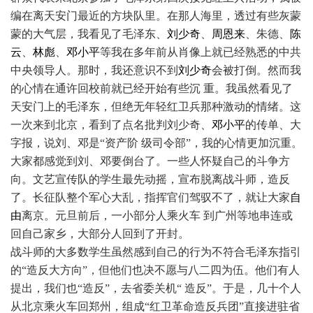
编在离天安门最近的方块队里。在那人海里，透过有些灰蒙
蒙的大气层，我看见了毛泽东、
刘少奇
、
周恩来
、朱德、
陈
云
、
林彪
、
邓小平
等我在多年前从肖像上就已经熟悉的中共
中央领导人。那时，我还意识不到
刘少奇
会被打倒。然而我
的心情在通许回校前就已经开始有些沉 重。我虽然看见了
天安门上的毛泽东，但绝无年轻红卫兵那种激动的情绪。这
一次来到北京，看到了点名批判刘少奇、
邓小平
的传单、大
字报，说刘、邓是“资产阶 级司令部”，我的心情更加沉重。
大家都感觉到刘、邓要倒台了。一些人怀疑自己的斗争方
向。文艺宣传队的学生最先动摇，宣布脱离战斗师，造反
了。长征队整个军心大乱，指挥官们驾驭不了，就让大家
自
由
离京。元旦前后，一小部分人乘火车 到广州等地串连或
回自己家乡，大部分人回到了开封。
战斗师的大多数学生虽然感到自己的行为不符合毛泽东指引
的“造反大方向”，但他们也决不愿与八二四为伍。他们有人
提出，我们也“造反”，去省委关机“ 造反”。于是，几十个人
从北京乘火车回郑州，组成“红卫革命造反兵团”直接进驻省