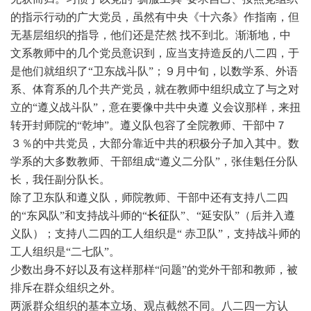
的指示行动的广大党员，虽然有中央《十六条》作指南，但
无基层组织的指导，他们还是茫然 找不到北。渐渐地，中
文系教师中的几个党员意识到，应当支持造反的八二四，于
是他们就组织了“卫东战斗队”；９月中旬，以数学系、外语
系、体育系的几个共产党员，就在教师中组织成立了与之对
立的“遵义战斗队”，意在要像中共中央遵 义会议那样，来扭
转开封师院的“乾坤”。遵义队包容了全院教师、干部中７
３％的中共党员，大部分靠近中共的积极分子加入其中。数
学系的大多数教师、干部组成“遵义二分队”，张佳魁任分队
长，我任副分队长。
除了卫东队和遵义队，师院教师、干部中还有支持八二四
的“东风队”和支持战斗师的“
长征
队”、“延安队”（后并入遵
义队）；支持八二四的工人组织是“ 赤卫队”，支持战斗师的
工人组织是“二七队”。
少数出身不好以及有这样那样“问题”的党外干部和教师，被
排斥在群众组织之外。
两派群众组织的基本立场、观点截然不同。八二四一方认