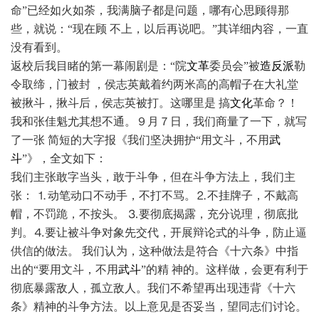
命”已经如火如荼，我满脑子都是问题，哪有心思顾得那
些，就说：“现在顾 不上，以后再说吧。”其详细内容，一直
没有看到。
返校后我目睹的第一幕闹剧是：“院
文革
委员会”被
造反派
勒
令取缔，门被封 ，侯志英戴着约两米高的高帽子在大礼堂
被揪斗，揪斗后，侯志英被打。这哪里是 搞
文化
革命？！
我和张佳魁尤其想不通。９月７日，我们商量了一下，就写
了一张 简短的大字报《我们坚决拥护“用文斗，不用
武
斗
”》，全文如下：
我们主张敢字当头，敢于斗争，但在斗争方法上，我们主
张： ⒈动笔动口不动手，不打不骂。⒉不挂牌子，不戴高
帽，不罚跪，不按头。 ⒊要彻底揭露，充分说理，彻底批
判。⒋要让被斗争对象先交代，开展辩论式的斗争，防止逼
供信的做法。 我们认为，这种做法是符合《十六条》中指
出的“要用文斗，不用
武斗
”的精 神的。这样做，会更有利于
彻底暴露敌人，孤立敌人。我们不希望再出现违背《十六
条》精神的斗争方法。以上意见是否妥当，望同志们讨论。