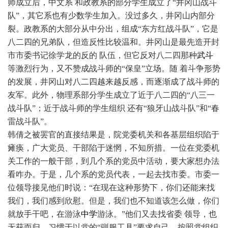
师成立后，中文系 和政教系的部分学生成立了“井冈山战斗
队”，其它系也有少数学生加入。没过多久，井冈山内部分
裂。政教系的大部分从中分出，组成“东方红战斗队”，它是
八二四的兄弟队，但造反性比较温和。井冈山是最先造开封
市市委书记徐学龙的反的 队伍，但它反对八二四那种
武斗
等激烈行为，又不赞成战斗师的“保皇”立场。随 着斗争形势
的发展，井冈山对八二四越来越反感，而逐渐成了战斗师的
友军。此外，物理系部分学生成立了近于八二四的“八三一
战斗队”；近于战斗师的学生组织 还有“狼牙山战斗队”和“春
雷战斗队”。
韩倩之被罢官的直接结果是，院党委机关和各基层组织陷于
瘫痪，广大党员、干部陷于迷惘，不知所措。一位在党委机
关工作的一般干部，到几个系的党员中活动，要大家想办法
看咋办。于是，几个系的党员代表，一起去找市委。市委一
位领导接见他们时说：“在现在这种形势下，你们还能来找
我们，我们感到欣慰。但是，我们也不知道该怎么做，你们
就放手干吧，在游泳
中学
游泳。”他们又去找省委 领导，也
无获而归。习惯于以党的“驯服工具”要求自己、按照党组织