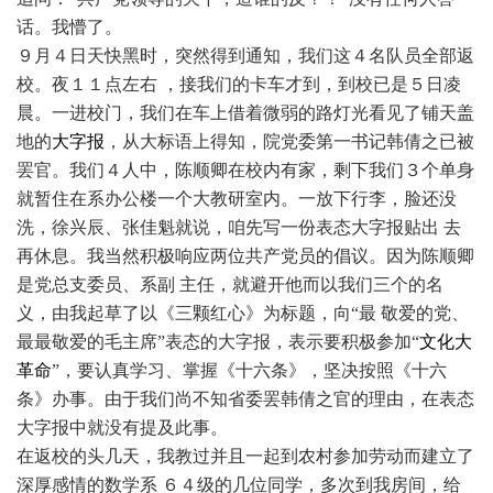
话。我懵了。
９月４日天快黑时，突然得到通知，我们这４名队员全部返
校。夜１１点左右 ，接我们的卡车才到，到校已是５日凌
晨。一进校门，我们在车上借着微弱的路灯光看见了铺天盖
地的
大字报
，从大标语上得知，院党委第一书记韩倩之已被
罢官。我们４人中，陈顺卿在校内有家，剩下我们３个单身
就暂住在系办公楼一个大教研室内。一放下行李，脸还没
洗，徐兴辰、张佳魁就说，咱先写一份表态大字报贴出 去
再休息。我当然积极响应两位共产党员的倡议。因为陈顺卿
是党总支委员、系副 主任，就避开他而以我们三个的名
义，由我起草了以《三颗红心》为标题，向“最 敬爱的党、
最最敬爱的毛主席”表态的大字报，表示要积极参加“
文化大
革命
”，要认真学习、掌握《十六条》，坚决按照《十六
条》办事。由于我们尚不知省委罢韩倩之官的理由，在表态
大字报中就没有提及此事。
在返校的头几天，我教过并且一起到农村参加劳动而建立了
深厚感情的数学系 ６４级的几位同学，多次到我房间，给