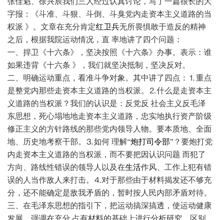
张佳魁、徐兴辰我们三人经过认真讨论，写了一篇很长的大
字报：《斗准、斗狠、斗倒、斗臭党内走资本主义道路的当
权派 》。文章在充分肯定
红卫兵
无所畏惧敢于造反的精神
之后，根据我院运动情况，直 率地讲了四个问题：
一、捍卫《十六条》，坚决按照《十六条》办事。表示：谁
如果违背《十六条 》，我们就坚决抵制，坚决反对。
二、明确运动重点，看准斗争对象。其中讲了四点：⒈重点
是整党内那些走资本主义道路的当权派。⒉什么是走资本主
义道路的当权派？我们的认识是：反党反 社会主义反毛泽
东思想，死心塌地地走资本主义道路，忠实地执行资产阶级
修正主义的方针路线的那些党内领导人物。要本质地、全面
地、历史地考察干部。⒊如何 理解“
炮打司令部
”？要炮打党
内走资本主义道路的当权派，而不要把因认识问题 而犯了
方向、路线性错误的领导人以及在
生活
作风、工作上犯有错
误的人当作敌人来打击。⒋对于那些由于材料揭发还不够充
分，还不能确定是敌我矛盾的，暂时按人民内部矛盾对待。
三、在毛泽东思想的指引下，把运动搞深搞透，使运动健康
发展。强调在充分 占有材料的基础上进行分析研究，区别