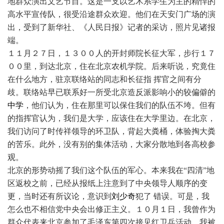
地群众演出文艺节目。这是一支以艺术系学生为主的精悍的
高水平宣传队，很受沿途群众欢迎。他们在天安门广场的演
出，受到了新华社、《人民日报》记者的采访，照片见诸报
端。
１１月２７日，１３００人的开封师院长征大军，步行１７
００里，到达北京，住在北京农机学院。后来听说，究竟住
在什么地方，驻京联络站的同志和长征指 挥官之间有分
歧。联络站早已联系好一所受北京造反派影响小的较偏僻的
中学
，他们认为，住在那里可以保住我们的队伍不垮。但有
的指挥官认为，我们是大学，应该住在大学里边。在北京，
我们访问了时传祥领导的环卫队，背起大粪桶，体验掏大粪
的苦乐。此外，没有别的集体活动，大家分散地到各高校参
观。
北京的形势动摇了我们这个队伍的军心。本来我在“四清”地
区返校之前，已经从报纸上注意到了中央领导人顺序的变
更，当时还有所议论，意识到
刘少奇
犯了 错误。可是，我
怎么也不相信党中央会出修正主义。１０月１日，我曾作为
群众代表来北京参加了毛泽东第四次接见红卫兵活动，我被