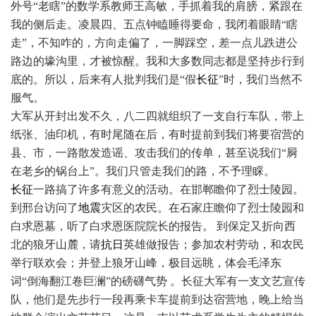
外号“老瞎”的数学系教师王高敏，手抓着我的肩膀，紧跟在
我的侧后走。凌晨四、五点钟瞌睡得要命，我闭着眼睛“瞎
走”，不知咋的，方向走偏了，一脚踩空，差一点儿跌进公
路边的壕沟里，才被惊醒。我和大多数同志都是坚持步行到
底的。所以，后来有人批判我们是“假
长征
”时，我们当然不
服气。
大军从开封出发不久，八二四就组织了一支自行车队，带上
纸张、油印机，有时尾随在后，有时提前到我们将要宿营的
县、市，一路散发造谣、攻击我们的传单，甚至说我们“屙
在老乡的锅台上”。我们只管走我们的路，不予理睬。
长征
一路搞了许多有意义的活动。在邯郸瞻仰了烈士陵园。
到邢台访问了
地震
灾区的农民。在石家庄瞻仰了烈士陵园和
白求恩墓，听了白求恩医院院长的报告。 到保定又折向西
北的狼牙山麓，请
抗日
英雄做报告；参加农村劳动，和农民
举行联欢会；并登上狼牙山峰，极目远眺，体会毛泽东
词“倒海翻江卷巨澜”的磅礴气势 。长征大军有一支文艺宣传
队，他们是先步行一段再乘卡车提前到达宿营地，晚上给当