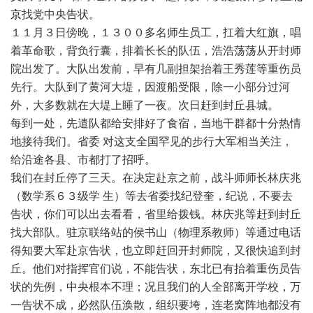
京
找党中央告状。
１１月３日傍晚，１３００多名师生员工，扛着大红旗，唱
着革命歌，背负行囊，排着长长的队伍，浩浩荡荡从开封师
院出发了。大队出发前，早有几副担架抬着王秀莲等重伤员
先行。大队到了黄河大堤，因渡船受限，除一小部分过河
外，大多数就在大堤上睡了一夜。次日赶到封丘县城。
每到一处，先遣队都给安排好了食宿，当地干群都十分热情
地接待我们。省委 对这支全国罕见的步行大军相当关注，
给沿途各县、市都打了招呼。
我们在封丘停了三天。在决定赴京之前，战斗师师长林庆兆
（数学系６３级学 生）等去省委找纪登奎，纪说，不要去
告状，你们可以出去看看，省里给拨钱。林庆兆等赶到封丘
找大部队。驻京联络站的侯书山（物理系教师）等通过电话
得知要大军赴京告状，也立即赶回开封师院，又很快追到封
丘。他们对指挥官们说，不能告状，东北已有抬着重伤员告
状的先例，中央根本不理；况且我们的人全部离开学校，万
一告状不成，必然队伍涣散，组织要垮，连老窝阵地都没有