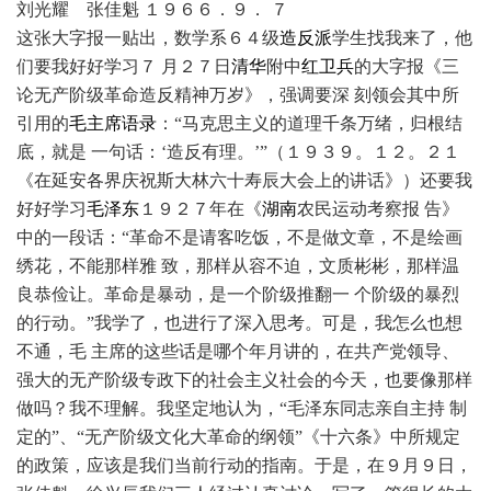
刘光耀 张佳魁 １９６６．９． ７
这张大字报一贴出，数学系６４级
造反派
学生找我来了，他
们要我好好学习７ 月２７日
清华
附中
红卫兵
的大字报《三
论无产阶级革命造反精神万岁》，强调要深 刻领会其中所
引用的
毛主席语录
：“马克思主义的道理千条万绪，归根结
底，就是 一句话：‘造反有理。’”（１９３９。１２。２１
《在延安各界庆祝斯大林六十寿辰大会上的讲话》）还要我
好好学习
毛泽东
１９２７年在《
湖南
农民运动考察报 告》
中的一段话：“革命不是请客吃饭，不是做文章，不是绘画
绣花，不能那样雅 致，那样从容不迫，文质彬彬，那样温
良恭俭让。革命是暴动，是一个阶级推翻一 个阶级的暴烈
的行动。”我学了，也进行了深入思考。可是，我怎么也想
不通，毛 主席的这些话是哪个年月讲的，在共产党领导、
强大的无产阶级专政下的社会主义社会的今天，也要像那样
做吗？我不理解。我坚定地认为，“毛泽东同志亲自主持 制
定的”、“无产阶级文化大革命的纲领”《十六条》中所规定
的政策，应该是我们当前行动的指南。于是，在９月９日，