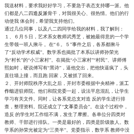
我送材料，要求我好好学习，不要急于表态支持哪一派。他
们都是八二四
造反派
骨干，对我很关心、很热情。他们的行
动使我 体会到，希望我支持他们。
通过几位同事，以及八二四同学给我的材料，我了解到：
１、６月５日，艺术系女教师武秀芝，被她最得意的一个学
生带领一班人揪斗 。在“６。５”事件之后，各系都揪斗
了“反动学术权威”。数学系也揭批了本系以讲师孙荣光
为“村长”的“小三家村”。在揭批“小三家村”“村民”、讲师傅
熙如时，硬说傅写有“黑诗”，逼他交出，把他快逼疯了，头
直往墙上撞，而且跑 回家，又被抓了回来。
２、开封师院秩序大乱之后，开封市委根据中央精神，派
工
作组
进驻师院。他们和院党委一起，设法平息混乱，让学生
学习有关文件。同时，让各系党总支对造 反的学生进行排
查，整理资料。院还成立了“
文革
委员会”。在这个过程中，
造反 的学生对工作组不满，发生了摩擦。各单位分四类对
教师、干部进行排队。一类是最好的，四类是阶级敌人。数
学系的孙荣光被定为“三类半”。党委指示，数学系 教师中没