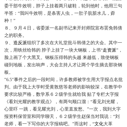
委干部牛效明，脖子上挂着两只破鞋，轮到他时，他用三句
半答：“我叫牛效明，是条害人虫，一肚子肮脏水儿，孬
种！”
８、９月４日，省委派一名副书记来开封师院宣布罢免韩倩
之的职务。
９、
造反派
组织了多次在大礼堂批斗韩倩之的大会。其中一
次，用铁丝给韩的 脖子上挂了一块大钢板，上书“
走资派
”，
脸上画了个大黑叉。钢板压得韩的头越 来越低，致使钢板
碰到地板，发出响声，大会主持人才让两个学生摘去那块钢
板。
"6.5"事件之后的一段时间，许多教师被学生用大字报点名批
判。由于我上大学时受黄敦慈等老师的影响较深，在教学中
要求比较严格，数学系６２级学生就给我 贴了专栏大字报
《看刘光耀的教学观点》，有两句顺口溜：“看见刘光耀，
心里吓 一跳，看见耀光刘，心里直发愁。”一次，我到大字
报资料保管室和同学聊天，６２级学生赵保当对我说：“刘
老师，看一下写你的大字报稿吧。”而这时，“
文化
大革