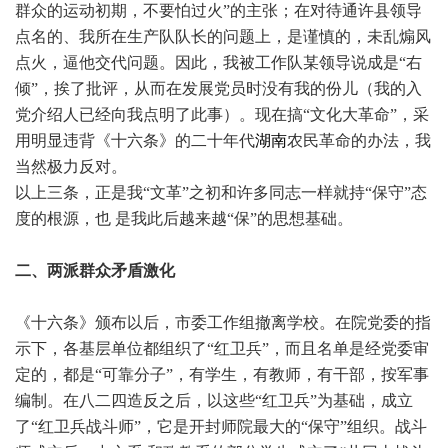
群众的运动初期，不要怕过火”的主张；在对待通许县领导
点名的、我所在生产队队长的问题上，是谨慎的，未乱煽风
点火，逼他交代问题。因此，我被工作队某领导说成是“右
倾”，挨了批评，从而在发展党员时没有我的份儿（我的入
党介绍人已经向我点明了此事）。现在搞“文化大革命”，采
用明显违背《十六条》的二十年代
湖南
农民革命的办法，我
当然极力反对。
以上三条，正是我“文革”之初和许多同志一样就持“保守”态
度的根源，也 是我此后越来越“保”的思想基础。
二、两派群众矛盾激化
《十六条》颁布以后，市委工作组撤离学校。在院党委的指
示下，各基层单位都组织了“红卫兵”，而且名单是经党委审
定的，都是“可靠分子”，有学生，有教师，有干部，按军事
编制。在八二四造反之后，以这些“红卫兵”为基础，成立
了“红卫兵战斗师”，它是开封师院最大的“保守”组织。战斗