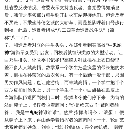
６、“８。２４”造反者立即赴省委请愿，与其对立的学生也
赴省委反映情况。省委表示支持造反者。当党委得知消息
后，韩倩之率领部分师生到开封火车站迎接他们。但造反者
不买账，不乘坐韩倩之派的大轿车，而是整队呼着口号步行
到校。此后，造反者组成“八二四革命造反战斗队”（简
称“八二四”）。
７、和造反者对立的学生头头，在郑州看到某高校“
牛鬼蛇
神
”游街示众受到 启发，回校后就组织类似的大型活动。让
曲乃生排头。让党委书记杨纪高脱去鞋袜插在上衣口袋里。
差不多人人戴高帽。数学系一个学生把盖痰盂的带长把的木
盖，倒插在孙荣光的后衣领内。有一个后勤一般干部，只因
男女作风问题，也让他游街，而未戴高帽，一个学生把半个
西瓜皮扣到他头上，另一个学生把一个小白旗插在瓜皮上。
当游街队伍返回到校门口时，指挥者令他们停下来，为首的
站到凳子上，指挥者拉着腔问：“你是啥东西？”被问者须
答：“我是
牛鬼蛇神
谁谁谁”。然后 指挥者喝令：“滚蛋！”便
从凳子上下来，再由他学着指挥者的腔调问下一个。轮到艺
术系教师刘铁华，刘答：“我叫刘铁华，是个赖蛤蟆。”院团