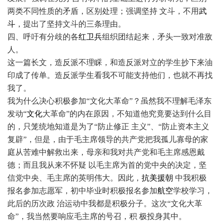
两类不同性质的矛盾，区别处理；强调坚持 文斗，不用
武
斗
，提出了坚持文斗的三条理由。
四、呼吁有分歧的各
红卫兵
组织团结起来，矛头一致对准敌
人。
这一篇长文，造反派不理睬，和造反派对立的学生抄下来油
印成了传单。造反派学生看我不可能支持他们，也就不再找
我了。
我为什么决心积极参加“文化大革命”？虽然我不理解毛泽东
发动“
文化
大革命”的内在原因，不知道他究竟要达到什么目
的，只笼统地知道是为了“防止修正 主义”、“防止资本主义
复辟”，但是，由于毛主席领导的共产党把我孤儿寡母的家
庭从苦难中解救出来，母亲和我对共产党和毛主席感恩戴
德；而且我从来不怀疑 以毛主席为首的党中央的决定，坚
信党中央、毛主席的英明伟大。因此，
抗美援朝
中我积极
报名参加志愿军，初中毕业时积极报名参加
航空
学校学习，
此后的历次政 治运动中我都是积极分子。这次“文化大革
命”，我当然要响应毛主席的号召，积 极投身其中。