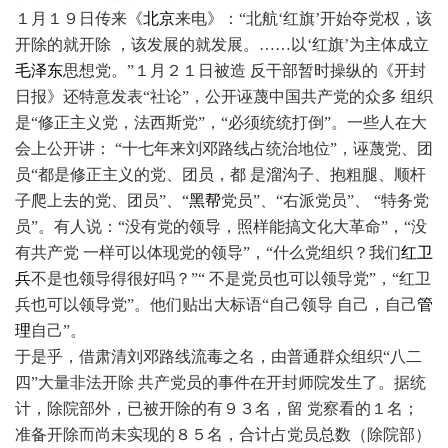
１月１９日传来《
北京
来电》：“北航‘红旗’开始夺党权，该
开除的就开除 ，该发展的就发展。……以‘红旗’为主体成立
毛泽东
思想党。”１月２１日被造 反干部暂时操纵的《开封
日报》还特意发表“社论”，公开诬蔑中国共产党的众多 组织
是“修正主义党，法西斯党”，“必须统统打倒”。一些人在大
会上公开讲： “十七年来刘邓路线占统治地位”，诬蔑党、团
员“都是修正主义的党、团员，都 是溜沟子、抱粗腿、顺杆
子爬上去的党、团员”、“
黑帮
党员”、“右派党员”、 “特务党
员”。有人说：“没有党的领导，照样能搞文化大革命”，“没
有共产党 一样可以体现党的领导”，“什么党组织？我们
红卫
兵
不是也领导得很好吗？”“ 不是党员也可以领导党”，“红卫
兵也可以领导党”。他们贴出大标语“自己领导 自己，自己
管
理
自己”。
于是乎，借肃清刘邓路线流毒之名，由普通群众组织“八二
四”大量非法开除 共产党员的事件在开封师院发生了。据统
计，除院部外，已被开除的有９３名，留 党察看的１名；
准备开除而尚未实现的８５名，合计占党员总数（除院部）