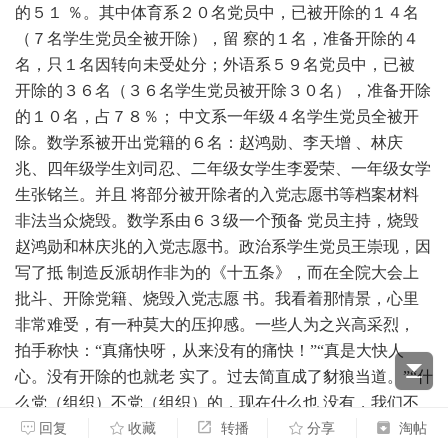
的５１ ％。其中体育系２０名党员中，已被开除的１４名
（７名学生党员全被开除），留 察的１名，准备开除的４
名，只１名因转向未受处分；外语系５９名党员中，已被
开除的３６名（３６名学生党员被开除３０名），准备开除
的１０名，占７８％； 中文系一年级４名学生党员全被开
除。数学系被开出党籍的６名：赵鸿勋、李天增 、林庆
兆、四年级学生刘司忍、二年级女学生李爱荣、一年级女学
生张铭兰。并且 将部分被开除者的入党志愿书等档案材料
非法当众烧毁。数学系由６３级一个预备 党员主持，烧毁
赵鸿勋和林庆兆的入党志愿书。政治系学生党员王崇现，因
写了抵 制造反派胡作非为的《十五条》，而在全院大会上
批斗、开除党籍、烧毁入党志愿 书。我看着那情景，心里
非常难受，有一种莫大的压抑感。一些人为之兴高采烈，
拍手称快：“真痛快呀，从来没有的痛快！”“真是大快人
心。没有开除的也就老 实了。过去简直成了豺狼当道。”“什
么党（组织）不党（组织）的，现在什么也 没有，我们不
是也干得很好吗？”如此等等。然而，也有一些人还嫌不过
回复
收藏
转播
分享
淘帖