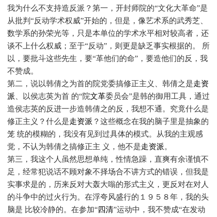
我为什么不支持造反派？第一，开封师院的“文化大革命”是
从批判“反动学术权威”开始的，但是，像艺术系的武秀芝、
数学系的孙荣光等，只是本单位的学术水平相对较高者，还
谈不上什么权威；至于“反动”，则更是缺乏事实根据的。 所
以，要批斗这些先生，要“革他们的命”，要造他们的反，我
不赞成。
第二，说以韩倩之为首的院党委搞修正主义、韩倩之是
走资
派
、以侯志英为首 的“院
文革
委员会”是韩的御用工具，通过
造侯志英的反进一步造韩倩之的反，我想不通。究竟什么是
修正主义？什么是
走资派
？这些概念在我的脑子里是抽象的
笼 统的模糊的，我没有见到过具体的模式。从我的主观感
觉，不认为韩倩之搞修正主 义，他不是
走资派
。
第三，我这个人虽然思想单纯，性情急躁，直爽有余谨慎不
足，经常犯说话不顾对象不择场合不讲方式的错误，但我是
实事求是的，历来反对大轰大嗡的形式主义，更反对在对人
的斗争中的过火行为。在浮夸风盛行的１９５８年，我的头
脑是 比较冷静的。在参加“
四清
”运动中，我不赞成“在发动