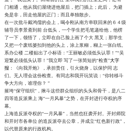
门相通，他从我们屋绕进他屋后，把门插上；此后， 为避
免是非，田走他屋的正门；而且单独散步。
在一次批斗戴鸿儒的会上，喝令刚从南方串联回来的６４级
辅导员李景斋到前 台低头，一个学生把毛笔递给他，他楞
了一下，领悟了，立即在自己脸上画了个大 黑叉；那学生
又把一个废纸篓扣到他的头上，涂上浆糊，糊上一张白纸。
系办公楼 二楼贴出了小标语：“王丽敏必须低头认罪！”“吴
迎繁必须低头认罪！”我立即 写了一张简短的“检查”
大字
报
：《向我开炮》，承担责任，引火烧身，以保护同 志
们。无人理会这份检查。有同志和我开玩笑说：“你转移斗
争大方向，谁理你？ ”
摧垮“保守组织”，揪斗这些群众组织的头头和骨干，是八二
四等造反派乘上 海“一月风暴”之势，在开封进行夺权的序
幕。
上海造反派夺权的“一月风暴”，当然也狂袭开封。开封师院
和开封市各单位 的造反派夺去公章，并成立“红色新行政”，
以代替原来的行政机构。