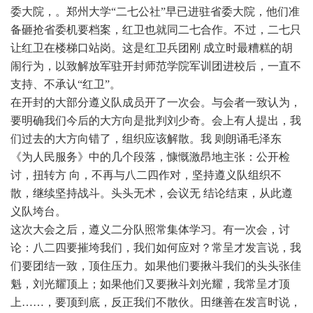
委大院，。郑州大学“二七公社”早已进驻省委大院，他们准
备砸抢省委机要档案，红卫也就同二七合作。不过，二七只
让红卫在楼梯口站岗。这是红卫兵团刚 成立时最糟糕的胡
闹行为，以致解放军驻开封师范学院军训团进校后，一直不
支持、不承认“红卫”。
在开封的大部分遵义队成员开了一次会。与会者一致认为，
要明确我们今后的大方向是批判刘少奇。会上有人提出，我
们过去的大方向错了，组织应该解散。我 则朗诵毛泽东
《为人民服务》中的几个段落，慷慨激昂地主张：公开检
讨，扭转方 向，不再与八二四作对，坚持遵义队组织不
散，继续坚持战斗。头头无术，会议无 结论结束，从此遵
义队垮台。
这次大会之后，遵义二分队照常集体学习。有一次会，讨
论：八二四要摧垮我们，我们如何应对？常呈才发言说，我
们要团结一致，顶住压力。如果他们要揪斗我们的头头张佳
魁，刘光耀顶上；如果他们又要揪斗刘光耀，我常呈才顶
上……，要顶到底，反正我们不散伙。田继善在发言时说，