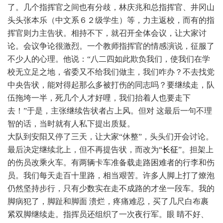
了。几个指挥官之间也有分歧，林庆兆和总指挥官、井冈山
头头张本乐（中文系６２级学生）等，力主返校，而有的指
挥官则力主告状。相持不下，就召开全体会议，让大家讨
论。会议争论很激烈。一个教师指挥官的情感演说，征服了
不少人的心理。他说：“八二四如此欺负我们，使我们在学
校无立足之地，省委又不给我们做主，我们咋办？不去找党
中央告状，能对得起那么多被打伤的同志吗？要继续走，队
伍拖垮一半，死几个人才好哩，我们抬着人也要走下
去！”于是，主张继续告状者占上风。但对 这最后一句不理
智的话，当时就有人私下提出质疑。
大队到安阳又停了三天，让大家“休整”，头头们开会讨论。
最后决定继续北上，但不再提告状，而改为“
长征
”。担架上
的伤员改乘火车。有两辆卡车准备载走路困难者的行李和伤
员。我们每天走百十里路，相当艰苦。许多人脚上打了燎泡
仍然坚持步行，只有少数实在走不成路的才坐一段车。我的
脚病犯了，脚趾和脚面 溃烂，疼痛难忍，买了几尺白布裹
紧双脚继续走。指挥员还组织了一次夜行军。眼 睛不好、