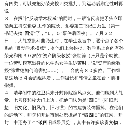
有四类，可以先把孙荣光按四类批判，到运动后期定性时再
说
３、在揪斗“反动学术权威”的同时，一帮造反者把矛头立即
指向主持院党委 工作的院长、党委第二书记曲乃生（第一
书记去搞“
四清
”了，“６。５”事件后回校）。７月２２
日 ，大礼堂批斗曲乃生时，在学生发言中，逐个点了各个
系的 “反动学术权威”，令他们上台挨批。数学系上台的有孙
荣光和刚３０岁的“资产阶级教授”张世德（张只是个助教。
一位劳动模范出身的化学系女学生诉苦时，说“资产阶级教
授”张世德如何迫害她……）。上台的有８０多位。工作组
是这场批 斗会的组织者，工作组长和韩倩之坐在台下前排
指挥。
４、
清华
附中的
红卫兵
来开封师院煽风点火。他们爬到大礼
堂、七号楼和校大门上边，把他们认为是“四旧”（即旧思
想、旧
文化
、旧风俗、旧习惯）的古建筑装饰砸掉。在他们
的煽动下，师院和开封市到处都掀起了“
破四旧
”的狂风。开
封二中还办了个“
破四旧
成果展览”，其中有许多珍贵
文物
，