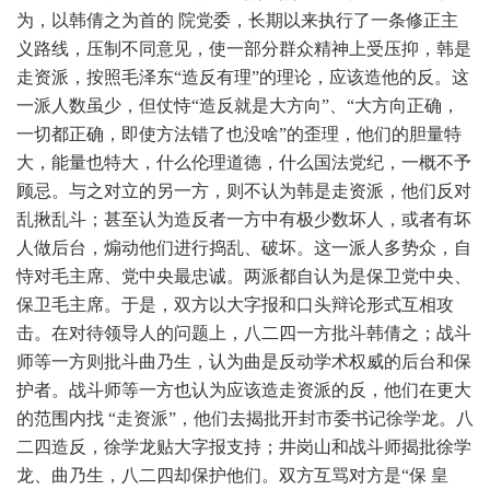
为，以韩倩之为首的 院党委，长期以来执行了一条修正主
义路线，压制不同意见，使一部分群众精神上受压抑，韩是
走资派，按照毛泽东“造反有理”的理论，应该造他的反。这
一派人数虽少，但仗恃“造反就是大方向”、“大方向正确，
一切都正确，即使方法错了也没啥”的歪理，他们的胆量特
大，能量也特大，什么伦理道德，什么国法党纪，一概不予
顾忌。与之对立的另一方，则不认为韩是走资派，他们反对
乱揪乱斗；甚至认为造反者一方中有极少数坏人，或者有坏
人做后台，煽动他们进行捣乱、破坏。这一派人多势众，自
恃对毛主席、党中央最忠诚。两派都自认为是保卫党中央、
保卫毛主席。于是，双方以大字报和口头辩论形式互相攻
击。在对待领导人的问题上，八二四一方批斗韩倩之；战斗
师等一方则批斗曲乃生，认为曲是反动学术权威的后台和保
护者。战斗师等一方也认为应该造走资派的反，他们在更大
的范围内找 “走资派”，他们去揭批开封市委书记徐学龙。八
二四造反，徐学龙贴大字报支持；井岗山和战斗师揭批徐学
龙、曲乃生，八二四却保护他们。双方互骂对方是“保 皇