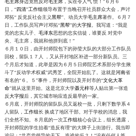
毛主席
身边竟然反对
毛主席
，实在令人气 愤！”６月６
日，“
四清
”
工作组
领导布置于当晚召开社员群众大会，声讨
邓拓“ 反党反社会主义
黑帮
”、动员大学
毛主席
著作。６月７
日，工作队员写声讨邓拓“
黑帮
”的
大字报
。我写道：“我是
党的忠实儿子、
毛泽东
思想的忠实信徒，谁要反 对党中
央、毛主席，我就和他拼到底！”
６月１０日，由开封师院包下的孙莹大队的大部分工作队员
回校，留队１７人 ，又从开封地区补进一部分新队员。三
个月后才知道，此举是因为６月５日师院艺术系部分学生揪
斗了“反动学术权威”武秀芝，全院开始乱了。这就是
河南
省
有名的“６。５”事件，开封师院以及开封市的“
文化大革
命
”就从这里开始。这是北京大学
聂元梓
等人贴出第一张造
反
大字报
后，其它城市响应造反最早的一家。
６月底，开封师院的留队队员又返校一批，只剩下数学系４
人留队，
工作组
长 换成了地区干部。对于学校的消息，我
们全然不知。８月底的一次
工作组
核心会议上，组长透露，
开封师院的学生抬着“造反有理”的大牌子上街游行。我当即
追问：“共产党领导的天下，造谁的反？！”没有任何人答