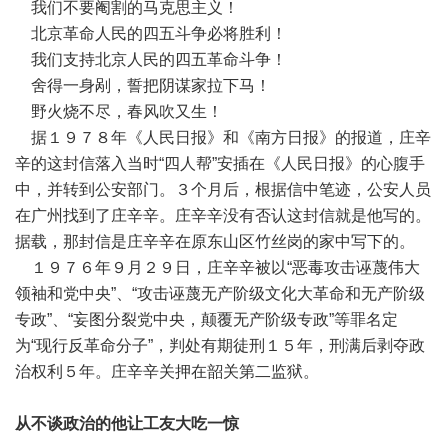
我们不要阉割的马克思主义！
北京革命人民的四五斗争必将胜利！
我们支持北京人民的四五革命斗争！
舍得一身剐，誓把阴谋家拉下马！
野火烧不尽，春风吹又生！
据１９７８年《人民日报》和《南方日报》的报道，庄辛
辛的这封信落入当时“四人帮”安插在《人民日报》的心腹手
中，并转到公安部门。３个月后，根据信中笔迹，公安人员
在广州找到了庄辛辛。庄辛辛没有否认这封信就是他写的。
据载，那封信是庄辛辛在原东山区竹丝岗的家中写下的。
１９７６年９月２９日，庄辛辛被以“恶毒攻击诬蔑伟大
领袖和党中央”、“攻击诬蔑无产阶级文化大革命和无产阶级
专政”、“妄图分裂党中央，颠覆无产阶级专政”等罪名定
为“现行反革命分子”，判处有期徒刑１５年，刑满后剥夺政
治权利５年。庄辛辛关押在韶关第二监狱。
从不谈政治的他让工友大吃一惊