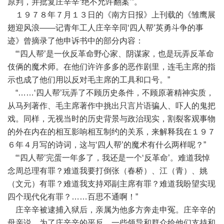
原判，并批复庄辛辛‘绝不允许翻案’”。
１９７８年７月１３日的《南方日报》上刊载的《雏鹰展
翅迎风浪——记青年工人庄辛辛同‘四人帮’英勇斗争的事
迹》曾摘录了他申诉书中的部分内容：
“‘四人帮’是一伙反革命野心家、阴谋家，也是玩弄反革命
伎俩的魔术师。在他们许许多多的恶作剧里，连毛主席的指
示也成了他们用以反对毛主席的工具和口号。”
“……‘四人帮’玩弄了不顾历史条件，不顾原著精神实质，
从马列著作、毛主席著作中挑出只言片语骗人、吓人的鬼把
戏。同样，无视当时的历史背景与政治现实，割裂客观事物
的外在内在的相互影响相互制约的关系，来解释我在１９７
６年４月写的诗词，这与‘四人帮’的魔术有什么两样呢？”
“‘四人帮’完蛋一年多了，我还是一个‘反革命’。难道我悼
念周总理有罪？难道我要打倒张（春桥）、江（青）、姚
（文元）有罪？难道我支持邓副主席有罪？难道我盼望实现
四个现代化有罪？……百思不通啊！”
庄辛辛被逮捕入狱后，亲属为他多方奔走申冤。庄辛辛的
母亲说，为了庄辛辛的平反，一些领导和群众给他们支持和