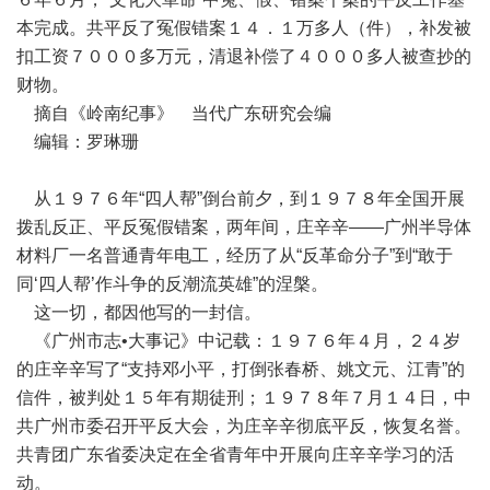
本完成。共平反了冤假错案１４．１万多人（件），补发被
扣工资７０００多万元，清退补偿了４０００多人被查抄的
财物。
摘自《岭南纪事》 当代广东研究会编
编辑：罗琳珊
从１９７６年“四人帮”倒台前夕，到１９７８年全国开展
拨乱反正、平反冤假错案，两年间，庄辛辛——广州半导体
材料厂一名普通青年电工，经历了从“反革命分子”到“敢于
同‘四人帮’作斗争的反潮流英雄”的涅槃。
这一切，都因他写的一封信。
《广州市志•大事记》中记载：１９７６年４月，２４岁
的庄辛辛写了“支持邓小平，打倒张春桥、姚文元、江青”的
信件，被判处１５年有期徒刑；１９７８年７月１４日，中
共广州市委召开平反大会，为庄辛辛彻底平反，恢复名誉。
共青团广东省委决定在全省青年中开展向庄辛辛学习的活
动。