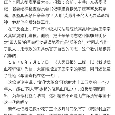
庄辛辛同志彻底平反大会。报载：会前，中共广东省委书
记、省委纪律检查委员会书记李坚真接见了庄辛辛及其家
属。李坚真表彰庄辛辛与“四人帮”英勇斗争的大无畏革命精
神，勉励他今后好好工作。
在平反会上，广州市中级人民法院院长高昆峰也向庄辛辛
及其家属赔礼道歉。他说，把庄辛辛同志这种旗帜鲜明反
对“四人帮”的革命行动错误地看作是“反革命”，把同志当作
了敌人，用专政的工具伤害了自己的同志，这个教训是极其
沉痛的。
１９７８年７月１７日，《人民日报》二版，以《我以我
血荐轩辕》为题，大篇幅报道了庄辛辛的事迹，同日还配发
了社论《希望寄托在这一代》。
这篇评论中说，“文化大革命”开始时才十四五岁的一个少
年人，能在“四人帮”掀起的腥风血雨之中，逆反动潮流而
出，为革命利益而呐喊，这种精神不正是毛主席所寄希望于
这一代的吗？
新华社记者汪振华花了三个多月时间采写了《我以我血荐