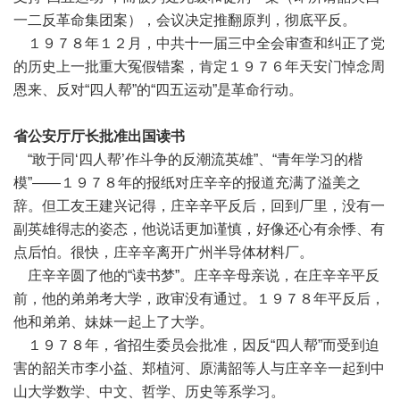
一二反革命集团案），会议决定推翻原判，彻底平反。
１９７８年１２月，中共十一届三中全会审查和纠正了党
的历史上一批重大冤假错案，肯定１９７６年天安门悼念周
恩来、反对“四人帮”的“四五运动”是革命行动。
省公安厅厅长批准出国读书
“敢于同‘四人帮’作斗争的反潮流英雄”、“青年学习的楷
模”——１９７８年的报纸对庄辛辛的报道充满了溢美之
辞。但工友王建兴记得，庄辛辛平反后，回到厂里，没有一
副英雄得志的姿态，他说话更加谨慎，好像还心有余悸、有
点后怕。很快，庄辛辛离开广州半导体材料厂。
庄辛辛圆了他的“读书梦”。庄辛辛母亲说，在庄辛辛平反
前，他的弟弟考大学，政审没有通过。１９７８年平反后，
他和弟弟、妹妹一起上了大学。
１９７８年，省招生委员会批准，因反“四人帮”而受到迫
害的韶关市李小益、郑植河、原满韶等人与庄辛辛一起到中
山大学数学、中文、哲学、历史等系学习。