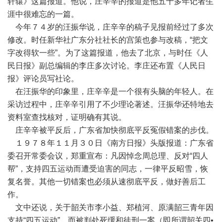
轩辕》这篇报道。他说，庄辛辛的报道是他五十多年记者生
涯中很难忘的一篇。
今年７４岁的汪振华说，庄辛辛的稿子见报前经过了多次
修改。时任新华社广东分社社长的宫策也参与改稿，“把文
字改得软一些”。为了这篇报道，他去了北京，与时任《人
民日报》副总编辑的李庄多次讨论。李庄还布置《人民日
报》评论员写社论。
在汪振华的印象里，庄辛辛是一个很有头脑的年轻人。在
采访过程中，庄辛辛引用了不少理论著述。汪振华还特地去
资料室查找核对，证明确有其说。
庄辛辛被平反后，广东省加快彻底平反冤假错案的步伐。
１９７８年１１月３０日《南方日报》头版报道：广东省
委召开常委会议，郑重宣布：凡因悼念周总理、反对“四人
帮”，支持四五运动而遭受迫害的同志，一律平反昭雪，恢
复名誉。其他一切错案也必须从速彻底平反，做好善后工
作。
文中还说，关于韶关市李小益、郑植河、原满韶三青年因
支持“四五运动”，而被判处死缓和徒刑一案（即所谓韶关四•