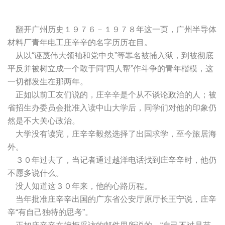
翻开广州历史１９７６－１９７８年这一页，广州半导体
材料厂青年电工庄辛辛的名字历历在目。
从以“诬蔑伟大领袖和党中央”等罪名被捕入狱，到被彻底
平反并被树立成一个敢于同“四人帮”作斗争的青年楷模，这
一切都发生在那两年。
正如以前工友们说的，庄辛辛是个从不谈论政治的人；被
省招生办委员会批准入读中山大学后，同学们对他的印象仍
然是不大关心政治。
大学没有读完，庄辛辛毅然选择了出国求学，至今旅居海
外。
３０年过去了，当记者通过越洋电话找到庄辛辛时，他仍
不愿多说什么。
没人知道这３０年来，他的心路历程。
当年批准庄辛辛出国的广东省公安厅原厅长王宁说，庄辛
辛“有自己独特的思考”。