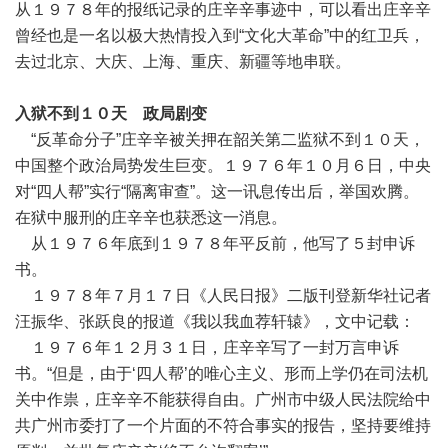
从１９７８年的报纸记录的庄辛辛事迹中，可以看出庄辛辛
曾经也是一名以极大热情投入到“文化大革命”中的红卫兵，
去过北京、大庆、上海、重庆、新疆等地串联。
入狱不到１０天 政局剧变
“反革命分子”庄辛辛被关押在韶关第二监狱不到１０天，
中国整个政治局势发生巨变。１９７６年１０月６日，中央
对“四人帮”实行“隔离审查”。这一讯息传出后，举国欢腾。
在狱中服刑的庄辛辛也获悉这一消息。
从１９７６年底到１９７８年平反前，他写了５封申诉
书。
１９７８年７月１７日《人民日报》二版刊登新华社记者
汪振华、张跃良的报道《我以我血荐轩辕》，文中记载：
１９７６年１２月３１日，庄辛辛写了一封万言申诉
书。“但是，由于‘四人帮’的唯心主义、形而上学仍在司法机
关中作祟，庄辛辛不能获得自由。广州市中级人民法院给中
共广州市委打了一个片面的不符合事实的报告，坚持要维持