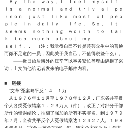
Ｂｙ ｔｈｅ ｗａｙ，Ｉ ｆｅｅｌ ｍｙｓｅｌｆ
ｉｓ ａ ｎｏｒｍａｌ ａｎｄ ｔｒｉｖｉａｌ ｐｅ
ｒｓｏｎ ｊｕｓｔ ｌｉｋｅ ｍｏｓｔ ｏｆ ｐｅｏ
ｐｌｅ ｉｎ ｄａｉｌｙ ｌｉｆｅ． Ｓｏ， ｉｔ
ｓｅｅｍｓ ｎｏｔｈｉｎｇ ｗｏｒｔｈ ｔｏ ｔａｌ
ｋ ｔｏｏ ｍｕｃｈ ａｂｏｕｔ ｍｙ
ｓｅｌｆ．．．（注：我觉得自己不过是芸芸众生中的普通
而微不足道的一员，因此关于我自己，不值得说些什么）。
——近日旅居海外的庄辛辛以事务繁忙等理由婉拒了采
访，上文为他给记者发来的电子邮件内容。
■ 链接
“文革”冤案粤平反１４．１万
从１９７６年１１月至１９７８年１２月，广东省共平反
个人各类冤假错案１．２３万人（件），改正了对部分干部
所作的错误结论，推翻了强加的所有不实罪名。到１９７９
年７月，全省共平反个人冤假错案达１２４２７人。１９８
６年６月，“文化大革命”中冤、假、错案个案的平反工作基