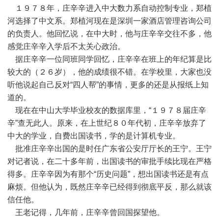
１９７８年，庄辛辛进入中大数力系自动控制专业，郑植
河选择了中文系。郑植河现在是深圳一家酒店管理咨询公司
的负责人。他回忆说，在中大时，他与庄辛辛交往不多，他
感觉庄辛辛入学后不太关心政治。
据庄辛辛一位同班同学回忆，庄辛辛在班上的年纪算是比
较大的（２６岁），他的成绩很不错。在学校里，大家也没
听他说起自己反对“四人帮”的事情，更多的还是从报纸上知
道的。
现在在中山大学毕业校友的数据库里，“１９７８届庄辛
辛”查无此人。原来，在上世纪８０年代初，庄辛辛放弃了
中大的学业，自费出国读书，学的是计算机专业。
批准庄辛辛出国的是时任广东省公安厅厅长的王宁。王宁
对记者说，在二十多年前，出国读书的审批手续比现在严格
得多。庄辛辛因为有那个“历史问题”，想出国读书还是有点
麻烦。但他认为，既然庄辛辛已经得到彻底平反，那么就该
信任他。
王老记得，几年前，庄辛辛曾回国探望他。