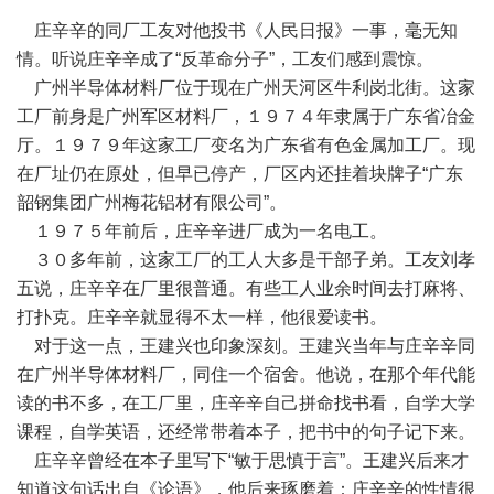
庄辛辛的同厂工友对他投书《人民日报》一事，毫无知
情。听说庄辛辛成了“反革命分子”，工友们感到震惊。
广州半导体材料厂位于现在广州天河区牛利岗北街。这家
工厂前身是广州军区材料厂，１９７４年隶属于广东省冶金
厅。１９７９年这家工厂变名为广东省有色金属加工厂。现
在厂址仍在原处，但早已停产，厂区内还挂着块牌子“广东
韶钢集团广州梅花铝材有限公司”。
１９７５年前后，庄辛辛进厂成为一名电工。
３０多年前，这家工厂的工人大多是干部子弟。工友刘孝
五说，庄辛辛在厂里很普通。有些工人业余时间去打麻将、
打扑克。庄辛辛就显得不太一样，他很爱读书。
对于这一点，王建兴也印象深刻。王建兴当年与庄辛辛同
在广州半导体材料厂，同住一个宿舍。他说，在那个年代能
读的书不多，在工厂里，庄辛辛自己拼命找书看，自学大学
课程，自学英语，还经常带着本子，把书中的句子记下来。
庄辛辛曾经在本子里写下“敏于思慎于言”。王建兴后来才
知道这句话出自《论语》，他后来琢磨着：庄辛辛的性情很