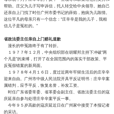
帮助。庄父为儿子写申诉信，托人转交给中央领导。她自己
还亲自上门找了时任广州市委书记的薛焰，抱病为儿陈情。
这位平凡的母亲只有一个信念：“庄辛辛是我的儿子，我相
信儿子是冤枉的。”
省政法委主任亲自上门赔礼道歉
漫长的申冤路终于有了转折。
１９７７年１２月，中央组织部在胡耀邦主持下冲破“两
个凡是”的束缚，打开了在全国范围内的落实干部政策、平
反冤假错案的新局面。
１９７８年４月１６日，度过近两年牢狱生活后的庄辛辛
迎来自由。广州市中级人民法院开具平反证明书：庄辛辛案
属错判，应予平反，恢复名誉，补发工资。
时任广东省委常委、省革委会副主任、省政法委主任的寇
庆延亲自参与处理庄辛辛案平反一事。
今年９５岁高龄的寇庆延近日在广州家中接受了本报记者
的采访。