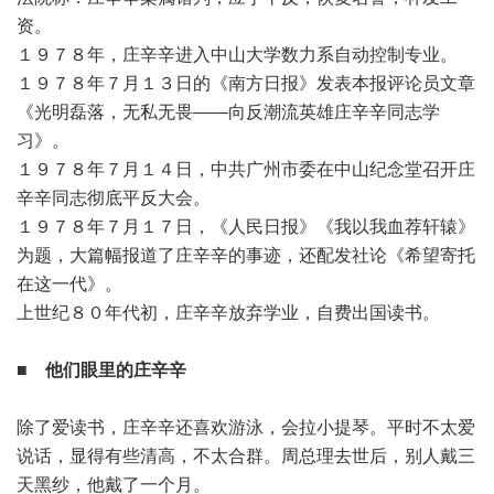
资。
１９７８年，庄辛辛进入中山大学数力系自动控制专业。
１９７８年７月１３日的《南方日报》发表本报评论员文章
《光明磊落，无私无畏——向反潮流英雄庄辛辛同志学
习》。
１９７８年７月１４日，中共广州市委在中山纪念堂召开庄
辛辛同志彻底平反大会。
１９７８年７月１７日，《人民日报》《我以我血荐轩辕》
为题，大篇幅报道了庄辛辛的事迹，还配发社论《希望寄托
在这一代》。
上世纪８０年代初，庄辛辛放弃学业，自费出国读书。
■ 他们眼里的庄辛辛
除了爱读书，庄辛辛还喜欢游泳，会拉小提琴。平时不太爱
说话，显得有些清高，不太合群。周总理去世后，别人戴三
天黑纱，他戴了一个月。