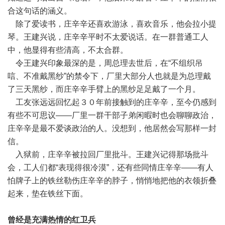
合这句话的涵义。
除了爱读书，庄辛辛还喜欢游泳，喜欢音乐，他会拉小提
琴。王建兴说，庄辛辛平时不太爱说话。在一群普通工人
中，他显得有些清高，不太合群。
令王建兴印象最深的是，周总理去世后，在“不组织吊
唁、不准戴黑纱”的禁令下，厂里大部分人也就是为总理戴
了三天黑纱，而庄辛辛手臂上的黑纱足足戴了一个月。
工友张远远回忆起３０年前接触到的庄辛辛，至今仍感到
有些不可思议——厂里一群干部子弟闲暇时也会聊聊政治，
庄辛辛是最不爱谈政治的人。没想到，他居然会写那样一封
信。
入狱前，庄辛辛被拉回厂里批斗。王建兴记得那场批斗
会，工人们都“表现得很冷漠”，还有些同情庄辛辛——有人
怕牌子上的铁丝勒伤庄辛辛的脖子，悄悄地把他的衣领折叠
起来，垫在铁丝下面。
曾经是充满热情的红卫兵