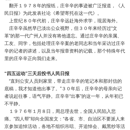
翻开１９７８年的报纸，庄辛辛的事迹被广泛报道，《人
民日报》为此发表社论《希望寄托在这一代》。
上世纪８０年代初，庄辛辛远赴海外求学，现居海外。
庄辛辛虽然早已淡出公众视野，但３０年来经历过“文
革”的那一代广州人并没有将他遗忘。通过庄辛辛的亲属、
工友、同学，包括处理庄辛辛案的老同志和当年采访过庄辛
辛的记者的讲述，以及当年报章资料的记载，那个特殊年代
里的庄辛辛正向我们走来。
“四五运动”三天后投书人民日报
“直到公安人员到家里，带走庄辛辛的笔记本和那封信的
底稿，我才知道他出事了。”３０年后，庄辛辛的母亲向记
者说起往事，语气平静。庄辛辛“出事”的这一年，从年初已
不平静。
１９７６年１月８日，周总理去世，全国人民陷入悲
痛。“四人帮”却向全国发文：“各省、市、自治区不要派人来
京参加追悼活动，各地不组织吊唁、开追悼会、戴黑纱等活