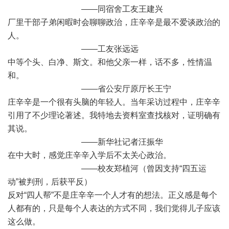
——同宿舍工友王建兴
厂里干部子弟闲暇时会聊聊政治，庄辛辛是最不爱谈政治的
人。
——工友张远远
中等个头、白净、斯文。和他父亲一样，话不多，性情温
和。
——省公安厅原厅长王宁
庄辛辛是一个很有头脑的年轻人。当年采访过程中，庄辛辛
引用了不少理论著述。我特地去资料室查找核对，证明确有
其说。
——新华社记者汪振华
在中大时，感觉庄辛辛入学后不太关心政治。
——校友郑植河（曾因支持“四五运
动”被判刑，后获平反）
反对“四人帮”不是庄辛辛一个人才有的想法。正义感是每个
人都有的，只是每个人表达的方式不同，我们觉得儿子应该
这么做。