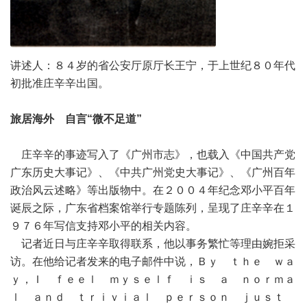
讲述人：８４岁的省公安厅原厅长王宁，于上世纪８０年代
初批准庄辛辛出国。
旅居海外 自言“微不足道”
庄辛辛的事迹写入了《广州市志》，也载入《中国共产党
广东历史大事记》、《中共广州党史大事记》、《广州百年
政治风云述略》等出版物中。在２００４年纪念邓小平百年
诞辰之际，广东省档案馆举行专题陈列，呈现了庄辛辛在１
９７６年写信支持邓小平的相关内容。
记者近日与庄辛辛取得联系，他以事务繁忙等理由婉拒采
访。在他给记者发来的电子邮件中说，Ｂｙ ｔｈｅ ｗａ
ｙ，Ｉ ｆｅｅｌ ｍｙｓｅｌｆ ｉｓ ａ ｎｏｒｍａ
ｌ ａｎｄ ｔｒｉｖｉａｌ ｐｅｒｓｏｎ ｊｕｓｔ