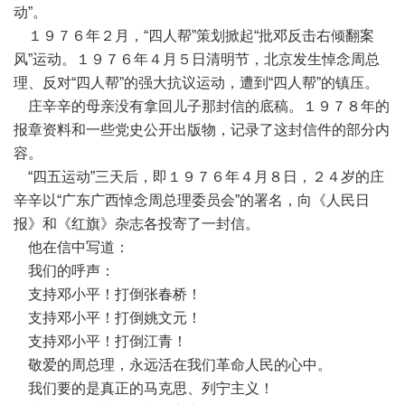
动”。
１９７６年２月，“四人帮”策划掀起“批邓反击右倾翻案
风”运动。１９７６年４月５日清明节，北京发生悼念周总
理、反对“四人帮”的强大抗议运动，遭到“四人帮”的镇压。
庄辛辛的母亲没有拿回儿子那封信的底稿。１９７８年的
报章资料和一些党史公开出版物，记录了这封信件的部分内
容。
“四五运动”三天后，即１９７６年４月８日，２４岁的庄
辛辛以“广东广西悼念周总理委员会”的署名，向《人民日
报》和《红旗》杂志各投寄了一封信。
他在信中写道：
我们的呼声：
支持邓小平！打倒张春桥！
支持邓小平！打倒姚文元！
支持邓小平！打倒江青！
敬爱的周总理，永远活在我们革命人民的心中。
我们要的是真正的马克思、列宁主义！