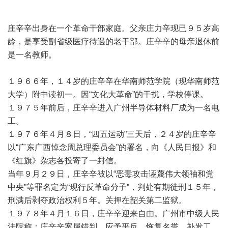
庄辛辛出身在一个革命干部家庭。父亲庄力辛现已９５岁高
龄，是享受副省级医疗待遇的老干部。庄辛辛的母亲退休前
是一名教师。
１９６６年，１４岁的庄辛辛在华南师范学院（现华南师范
大学）附中读初一。因“文化大革命”的干扰，学校停课。
１９７５年前后，庄辛辛进入广州半导体材料厂成为一名电
工。
１９７６年４月８日，“四五运动”三天后，２４岁的庄辛辛
以“广东广西悼念周总理委员会”的署名，向《人民日报》和
《红旗》杂志各投寄了一封信。
当年９月２９日，庄辛辛被以“恶毒攻击诬蔑伟大领袖和党
中央”等罪名定为“现行反革命分子”，判处有期徒刑１５年，
刑满后剥夺政治权利５年。关押在韶关第二监狱。
１９７８年４月１６日，庄辛辛迎来自由。广州市中级人民
法院称：庄辛辛案属错判，应予平反，恢复名誉，补发工