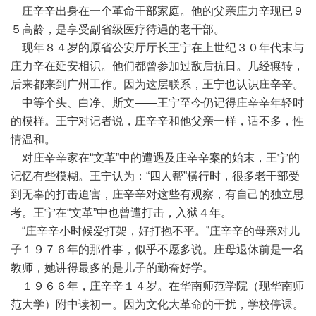
庄辛辛出身在一个革命干部家庭。他的父亲庄力辛现已９
５高龄，是享受副省级医疗待遇的老干部。
现年８４岁的原省公安厅厅长王宁在上世纪３０年代末与
庄力辛在延安相识。他们都曾参加过敌后抗日。几经辗转，
后来都来到广州工作。因为这层联系，王宁也认识庄辛辛。
中等个头、白净、斯文——王宁至今仍记得庄辛辛年轻时
的模样。王宁对记者说，庄辛辛和他父亲一样，话不多，性
情温和。
对庄辛辛家在“文革”中的遭遇及庄辛辛案的始末，王宁的
记忆有些模糊。王宁认为：“四人帮”横行时，很多老干部受
到无辜的打击迫害，庄辛辛对这些有观察，有自己的独立思
考。王宁在“文革”中也曾遭打击，入狱４年。
“庄辛辛小时候爱打架，好打抱不平。”庄辛辛的母亲对儿
子１９７６年的那件事，似乎不愿多说。庄母退休前是一名
教师，她讲得最多的是儿子的勤奋好学。
１９６６年，庄辛辛１４岁。在华南师范学院（现华南师
范大学）附中读初一。因为文化大革命的干扰，学校停课。