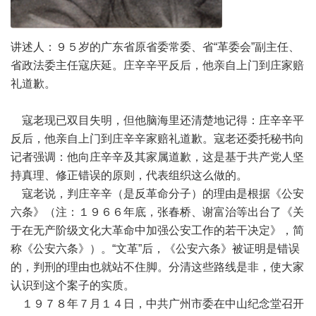
讲述人：９５岁的广东省原省委常委、省“革委会”副主任、
省政法委主任寇庆延。庄辛辛平反后，他亲自上门到庄家赔
礼道歉。
寇老现已双目失明，但他脑海里还清楚地记得：庄辛辛平
反后，他亲自上门到庄辛辛家赔礼道歉。寇老还委托秘书向
记者强调：他向庄辛辛及其家属道歉，这是基于共产党人坚
持真理、修正错误的原则，代表组织这么做的。
寇老说，判庄辛辛（是反革命分子）的理由是根据《公安
六条》（注：１９６６年底，张春桥、谢富治等出台了《关
于在无产阶级文化大革命中加强公安工作的若干决定》，简
称《公安六条》）。“文革”后，《公安六条》被证明是错误
的，判刑的理由也就站不住脚。分清这些路线是非，使大家
认识到这个案子的实质。
１９７８年７月１４日，中共广州市委在中山纪念堂召开