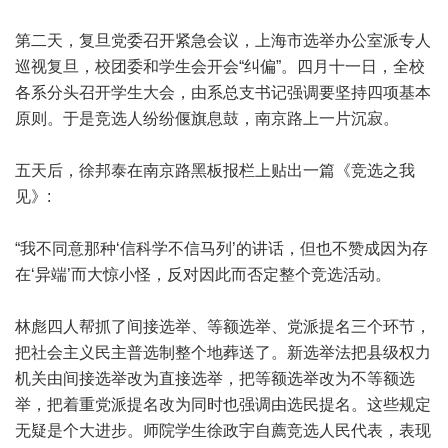
第二天，复旦党委召开紧急会议，上海市选举办公室派专人
巡视复旦，校团委和学生会开会“纠偏”。四月十一日，全校
各系分头召开学生大会，由系总支书记强调要坚持四项基本
原则。于是竞选人纷纷偃旗息鼓，南京路上一片沉寂。
五天后，徐邦泰在南京路黑板报栏上贴出一篇《竞选之我
见》:
“我不同意那种‘信科学不信马列’的讲话，但也不赞成因为存
在‘异端’而大惊小怪，反对因此而否定整个竞选活动。
林彪四人帮抓了间接选举、等额选举、党派提名三个环节，
把社会主义民主普选制整个地葬送了。新选举法把县级权力
机关由间接选举改为直接选举，把等额选举改为不等额选
举，把着重党派提名改为同时也强调由选民提名。这些规定
无疑是个大进步。师院学生徐政宇自薦竞选人民代表，表现