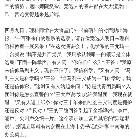
旦的情势，远比师院复杂。竞选人的演讲都在大力渲染自
己，言论变得越来越异端。
四月九日，理科同学在大食堂门外《前哨》的对面贴出海
报：“一百张来自物理系的选票，请各位竞选人明日来理科
阶梯教室一展风采！”在这次演讲会上，化学系的王尤琦一
上台就说:“我不是共产党员，我只承认我唯一的领导是全体
选民!”下面一阵掌声。有人问：“你信仰什么?＂王答：“我原
来信仰马列主义，现在不信了。我信科学。”又有人问：“马
列主义是科学吗？”王答：“当马列主义成为一门科学时，我
还是信仰它。”这时又有人站起来问：“你是共青团员吗？入
团时你是怎么宣誓的？”王大声说:“如允许我退团，我现在就
退！”又有人递上纸条:“你对三十年来的社会主义制度是拥护
还是反对？”“反对！”王的干脆回答引起了全场哗然。掌声、
嘘声、尖叫声交织一片。这个演讲加上复旦其它的“异端邪
说”，据说立即就有内参摆在上海市委书记彭冲和中南海的
办公桌上。