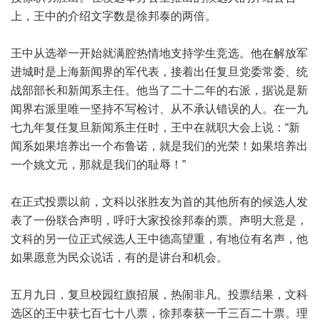
上，王中的介绍文字数是徐邦泰的两倍。
王中从选举一开始就满腔热情地支持学生竞选。他在解放军
进城时是上海新闻界的军代表，接着出任复旦党委常委、统
战部部长和新闻系主任。他当了二十二年的右派，据说是新
闻界右派里唯一坚持不写检讨、从不承认错误的人。在一九
七九年复任复旦新闻系主任时，王中在就职大会上说：“新
闻系如果培养出一个布鲁诺，就是我们的光荣！如果培养出
一个姚文元，那就是我们的耻辱！”
在正式投票以前，文科以张胜友为首的其他所有的候选人发
表了一份联合声明，呼吁大家投徐邦泰的票。声明大意是，
文科的另一位正式候选人王中德高望重，有地位有名声，他
如果愿意为民众说话，有的是讲台和机会。
五月九日，复旦校园红旗招展，热闹非凡。投票结果，文科
选区的王中获七百七十八票，徐邦泰获一千三百二十票。理