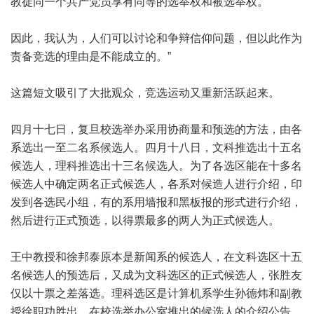
教徒同一个共产党员享有同等的选举权和被选举权。
因此，我认为，人们可以讨论和争辩信仰问题，但以此作为
责备竞选的理由是不能成立的。”
这篇短文吸引了大批观众，竞选运动又重新活跃起来。
四月十七日，复旦校选举办采用协商量和预选的方法，由各
系选出一至二名系候选人。四月十八日，文科推选出十五名
候选人，理科推选出十三名候选人。为了各选区能在十多名
候选人中确定两名正式候选人，各系对候造人进行介绍，印
发到各选民小组，有的系用墙报和黑板报的形式进行介绍，
然后进行正式预选，以得票最多的两人为正式候选人。
王中教授和徐邦泰原本是新闻系的候选人，在文科选区十五
名候选人的预选后，又成为文科选区的正式候选人，张胜友
仅以十票之差落选。理科选区是计算机系学生孙德炜和副教
授徐职功胜出。在校选举办公室推出的候选人的介绍公告