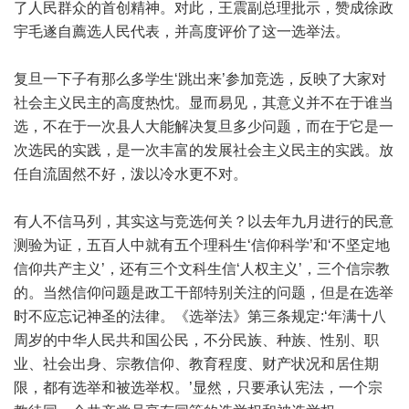
了人民群众的首创精神。对此，王震副总理批示，赞成徐政
宇毛遂自薦选人民代表，并高度评价了这一选举法。
复旦一下子有那么多学生‘跳出来’参加竞选，反映了大家对
社会主义民主的高度热忱。显而易见，其意义并不在于谁当
选，不在于一次县人大能解决复旦多少问题，而在于它是一
次选民的实践，是一次丰富的发展社会主义民主的实践。放
任自流固然不好，泼以冷水更不对。
有人不信马列，其实这与竞选何关？以去年九月进行的民意
测验为证，五百人中就有五个理科生‘信仰科学’和‘不坚定地
信仰共产主义’，还有三个文科生信‘人权主义’，三个信宗教
的。当然信仰问题是政工干部特别关注的问题，但是在选举
时不应忘记神圣的法律。《选举法》第三条规定:‘年满十八
周岁的中华人民共和国公民，不分民族、种族、性别、职
业、社会出身、宗教信仰、教育程度、财产状况和居住期
限，都有选举和被选举权。’显然，只要承认宪法，一个宗