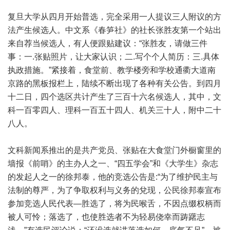
复旦大学从四月开始普选，完全采用一人提议三人附议的方
法产生候选人。中文系《春笋社》的社长张胜友第一个站出
来自荐当候选人，有人便跟贴建议：“张胜友，请做三件
事：一.张贴照片，让大家认识；二.写个个人简历：三.具体
执政措施。”紧接着，食堂前、教学楼旁和学校通衢大道南
京路的黑板报栏上，陆续不断出现了各种有关公告。到四月
十二日，四个选区共计产生了三百十六名候选人，其中，文
科一百零四人、理科一百五十四人、机关三十人，附中二十
八人。
文科新闻系推出的是共产党员、张贴在大食堂门外橱窗里的
墙报《前哨》的主办人之一、“四五学会”和《大学生》杂志
的发起人之一的徐邦泰，他的竞选公告是:“为了维护民主与
法制的尊严，为了争取权利与义务的兌现，公民徐邦泰宣布
参加竞选人民代表—胜选了，将为民喉舌，不因点缀权柄而
被人可怜；落选了，也使胜选者不为轻易侥幸而踌躇志