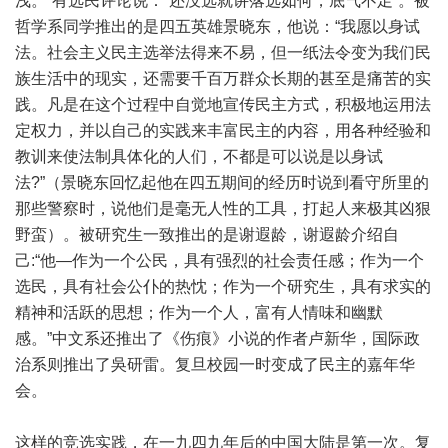
浅。”有选民评论说：“还没选就讲落选如何，底气不足”。被
哲学系同学推出的是四五英雄景晓东，他说：“我愿以身试
法。社会主义民主选举法得来不易，但一纸法令变为我们民
族生活中的现实，还需要千百万群众长期的甚至是痛苦的实
践。凡是在这个过程中自觉地宣传民主方式，积极地运用法
定权力，并以自己的实践来丰富民主的内容，用各种经验和
教训来使法制具体化的人们，不都是可以说是以身试
法?”（景晓东回忆起他在四五期间的经历时说到看守所里的
那些警察时，说他们是毫无人性的工具，打起人来极其凶狠
野蛮）。被研究生一致推出的是谢遐龄，谢遐龄介绍自
己:“他—作为一个公民，具有强烈的社会责任感；作为一个
选民，具有社会公仆的热忱；作为一个研究生，具有求实的
精神和活跃的思想；作为一个人，富有人情味和幽默
感。”中文系还推出了《伤痕》小说的作者卢新华，国际政
治系则推出了吳研雷。复旦校园一时变成了民主的嘉年华
会。
这样的竞选实践，在一九四九年后的中国大陆是第一次。复