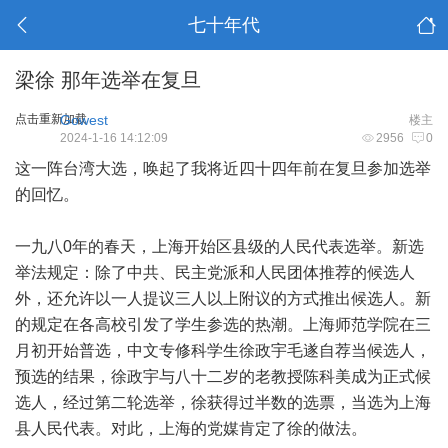
七十年代
梁徐 那年选举在复旦
点击重新加载
Gowest
楼主
2024-1-16 14:12:09
2956
0
这一阵台湾大选，唤起了我将近四十四年前在复旦参加选举
的回忆。
一九八0年的春天，上海开始区县级的人民代表选举。新选
举法规定：除了中共、民主党派和人民团体推荐的候选人
外，还允许以一人提议三人以上附议的方式推出候选人。新
的规定在各高校引发了学生参选的热潮。上海师范学院在三
月初开始普选，中文专修科学生徐政宇毛遂自荐当候选人，
预选的结果，徐政宇与八十二岁的老教授陈科美成为正式候
选人，经过第二轮选举，徐获得过半数的选票，当选为上海
县人民代表。对此，上海的党媒肯定了徐的做法。