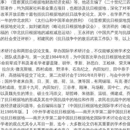
纪事》《晋察冀抗日根据地财政经济史稿》等。他还主编了《二十世纪三
两部著作，均为国家社科基金重点项目，也都涉及抗日根据地，深化了对
了改革开放后数十篇包括抗日根据地的抗日战争史论文。其中，在学界产
第一年的华北农民》《太行山和中国革命的胜利》《论晋察冀抗日根据地
日根据地史论文，如刘健清的《略论抗日根据地参议会》、张洪祥的《略
德福的《华北抗日根据地的减租减息运动》、王永祥的《中国共产党与抗
地的社会变迁评析》、祁建民的《抗日战争中的敌后武装工作队》等。以
学术研讨会和两部会议论文集。举办国际学术研讨会，不仅能够反映学术
，团队成员参与。第一次是1984年8月，为中国首次举办抗日根据地史
革命前辈戎子和及著名学者廖盖隆、胡华、李新、孙思白、王桧林、荣天
、拉尔夫·撒克斯顿、西村成雄、野泽丰、石岛纪之、内田知行、田中恭
祥、高德福等提交了论文。第二次研讨会于1991年8月举行，与会中外
；国外学者来自美、日、英、德、荷、法、澳等国，有周锡瑞、马克·赛尔
、西村成雄、笠原十九司、内田知行、三谷孝、顾琳、马场毅、田中仁、内
沛以及魏先生的博士、硕士生冯崇义、胡哲峰、朱德新、温锐、傅建成、
了抗日根据地的形成及其在中国抗战中的地位和作用，农民在抗战中的地
财政经济建设问题等。会后编辑出版了《中国抗日根据地史国际学术讨论
社1985年版。】《中外学者论抗日根据地——南开大学第二届中国抗
论抗日根据地——南开大学第二届中国抗日根据地史国际学术讨论会论文
外学者的观点尤其令人耳目一新。迄今，大多数论文仍有其重要的学术价