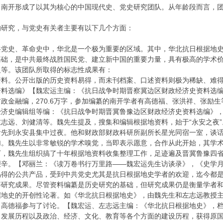
南开形成了以其为核心的中国现代史、党史研究团队。从年龄段而言，团队
的研究，与党史有关者主要有以下几个方面：
共党史、革命史中，华北是一个极为重要的区域。其中，华北抗日根据地
基础，是中共最终战胜国民党、建立新中国的重要力量，具有极高的学术
义等。该团队所取得的标志性成果有：
资料。公开出版的历史资料易得，而未刊档案、口述资料则极为稀缺、难
料选编》【魏宏运主编：《抗日战争时期晋察冀边区财政经济史资料选编》
政金融编，270.6万字，参加编纂的南开学者有高德福、张洪祥、张励
济史编辑组等编：《抗日战争时期晋冀鲁豫边区财政经济史资料选编》，中国财
志远、刘健清等。魏先生提及，搜集和编辑根据地资料，始于“永安之夜”。
者先到永安县集中过夜。他和财政部财政科研所副所长星光同宿一室，谈
加。魏先生以非常敏锐的学术嗅觉，当即表示愿意，合作从此开始，其学
下，魏先生组织搞了十年根据地资料收集整理工作，足迹遍及晋冀鲁豫四
辛。【邓丽兰：《读万卷书行万里路——魏宏运先生访谈录》，《史学月刊》
易得的公共产品，受到中共党史尤其是抗日根据地史学者的欢迎，迄今都
等研究成果。尽管资料编纂是历史研究的基础，但研究成果仍是衡量学者
据地史的开创性论著。如《华北抗日根据地史》，由魏先生和左志远教授
高德福参与了讨论。【魏宏运、左志远主编：《华北抗日根据地史》，档
、发展历程以及政治、经济、文化、教育等各个方面的建设历程，获得原