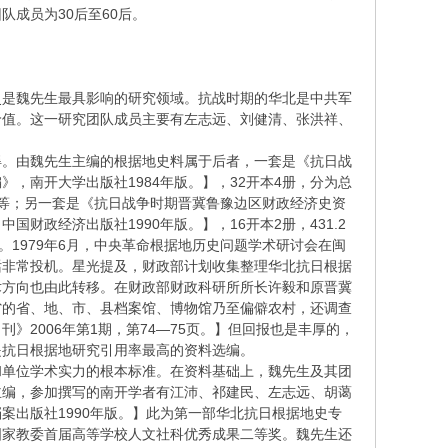
成员为30后至60后。
史是魏先生最具影响的研究领域。抗战时期的华北是中共军
价值。这一研究团队成员主要有左志远、刘健清、张洪祥、
得。由魏先生主编的根据地史料属于后者，一套是《抗日战
，南开大学出版社1984年版。】，32开本4册，分为总
生等；另一套是《抗日战争时期晋冀鲁豫边区财政经济史资
政经济出版社1990年版。】，16开本2册，431.2
1979年6月，中央革命根据地历史问题学术研讨会在闽
话非常投机。星光提及，财政部计划收集整理华北抗日根据
术方向也由此转移。在财政部财政科研所所长许毅和原晋冀
省的省、地、市、县档案馆、博物馆乃至偏僻农村，还调查
2006年第1期，第74—75页。】但回报也是丰厚的，
是抗日根据地研究引用率最高的资料选编。
和单位学术实力的根本标准。在资料基础上，魏先生及其团
主编，参加撰写的南开学者有江沛、祁建民、左志远、胡蔼
案出版社1990年版。】此为第一部华北抗日根据地史专
国家教委首届高等学校人文社科优秀成果二等奖。魏先生还