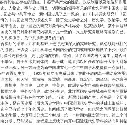
者各有其独立存在的理由。】鉴于共产党的性质、政权制度以及地位和作
设史、人物史、事件史，而是一切和党的领导有关的革命史和新中国史，
看，党史与中共革命史、新中国史几乎是一致的，如《中共党史研究》《
所有的中共党史研究的综述文章，除了党史学者之外，历史学、政治学、
史与革命史、新中国史的研究对象作出严格界分，说某些领域、某个课题
中国史的研究对象和研究内容几乎是一致的，只是研究角度略有差别而已
到为现实服务、为中共执政服务的目的。
切合实际的结果，并在此基础上进行更加深入的实证研究，就必须对既往
尤为必要。应该说，以往学界已从国内外的范围或详或略地做了不少回顾
由此得出更有价值、更可提倡的方向。譬如，除了以国内外为范围，是否
属于单位、属于学术共同体的。基于此，笔者拟以所任教的南开大学为对
供一些经验，另一方面也为新中国成立七十余年中国学术史提供一点资料
19年设置历史学门、1923年建立历史系以来，在此任教的老一辈名家有
、谢国桢、郑天挺、雷海宗、杨翼骧、来新夏、魏宏运、刘泽华、冯尔康
史、思想史、美国史、日本史、拉美史、欧洲史等方向都取得辉煌的成就
日根据地史、中外交流史、政治外交史、北洋军阀史等领域都有显著的贡
且形成带有南开特色的学术传统。当然，所谓传统的产生，首先是一个历
究主体，是在历史系（后为历史学院）中国近现代史学科的基础上形成的
，迄今已有近七十年的历史。其间经历了数代学者，但代际之间界限比较
地位来衡量，大概可以分为三个时期：第一个时期为魏宏运时代，第二个
粗略分期，只能说在一定程度上反映了南开中国近现代史学科的趋向和特