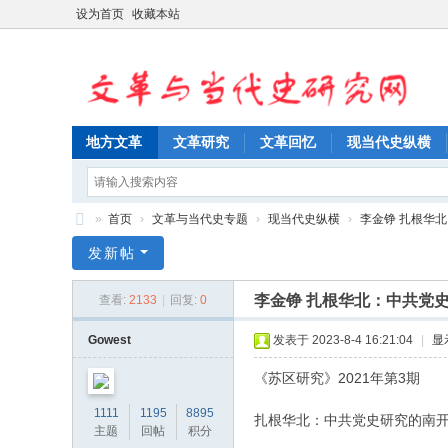
设为首页
收藏本站
地方文革
文革研究
文革回忆
现当代史纵横
»
首页
›
文革与当代史专题
›
现当代史纵横
›
李金铮 扎根华北
文
发新帖
革
李金铮 扎根华北：中共党
查看:
2133
|
回复:
0
与
当
Gowest
发表于 2023-8-4 16:21:04
|
显
代
《苏区研究》2021年第3期
史
1111
1195
8895
扎根华北：中共党史研究的南
研
主题
回帖
积分