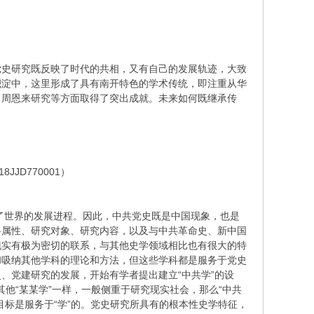
党史研究既反映了时代的共相，又有自己的发展轨迹，大致
积淀中，这里形成了具有南开特色的学术传统，即注重从华
、周恩来研究等方面取得了突出成就。未来如何既继承传
D770001）
响了世界的发展进程。因此，中共党史既是中国现象，也是
科属性、研究对象、研究内容，以及与中共革命史、新中国
现实有极为密切的联系，与其他史学领域相比也有很大的特
和吸纳其他学科的理论和方法，但这些学科都是服务于党史
、党建研究的发展，开始有学者提出建立“中共学”的设
其他“某某学”一样，一般侧重于研究现实社会，那么“中共
标是服务于“学”的。党史研究所具有的根本性史学特征，