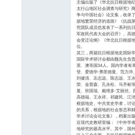
主编出版了《华北抗日根据地
太行山地区社会调查与研究》
争与中国社会》论文集，收录
据地繁荣经济的道路》《抗战
究团队成员也发表了一系列抗
军政民代表大会的召开》、高
会变迁论纲》《华北抗日根据
位。
其三，两届抗日根据地史国际
国际学术研讨会都由魏先生负责
英、澳等国34人。国内学者有
登、爱德华·弗里德曼、范力沛
刘健清、左志远、陈志远、王永
荣、金普森、孔永松、马齐彬等
曼、班国瑞、戴维多·艾丽丝
高德福、王永祥、祁建民、江
根据地史、中共党史学者，讨论
的关系，根据地的社会形态和
学术讨论会论文集》，档案出版
近现代史教研室编：《中外学者
地研究的最高水平。其中，国