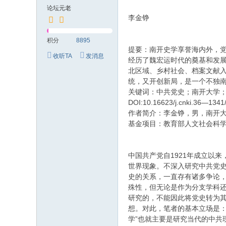
究
论坛元老
网
李金铮
积分
8895
提要：南开史学享誉海内外，
收听TA
发消息
经历了魏宏运时代的奠基和发
北区域、乡村社会、档案文献
统，又开创新局，是一个不独
关键词：中共党史；南开大学
DOI:10.16623/j.cnki.36—1341
作者简介：李金铮，男，南开大
基金项目：教育部人文社会科学重
中国共产党自1921年成立以
世界现象。不深入研究中共党
史的关系，一直存有诸多争论
殊性，但无论是作为分支学科
研究的，不能因此将党史转为其
想。对此，笔者的基本立场是：
学”也就主要是研究当代的中共