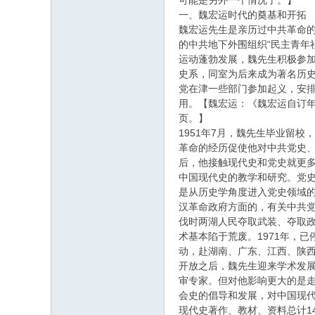
可能是另外一个情况了。】
一、魏宏运时代的奠基和开拓
魏宏运先生是亲历过中共革命的
的中共地下外围组织“民主青年
运动蓬勃发展，魏先生积极参加
史系，同室为后来成为著名历
党在津一些部门参加起义，安
用。【魏宏运：《魏宏运自订年谱
页。】
1951年7月，魏先生毕业留
革命的经历促使他对中共党史
后，他接触现代史和党史就更多
中国现代史的教学和研究。党
是从历史学角度进入党史领域的
汉革命政府方面的，有关中共党
伐时两湖人民夺取武装、夺取
术基本陷于荒废。1971年，
动，赴湖南、广东、江西、陕
开放之后，魏先生迎来学术发展
审专家。但对他影响更大的是走
会史的倡导和发展，对中国现代
现代史著作、教材、资料总计1