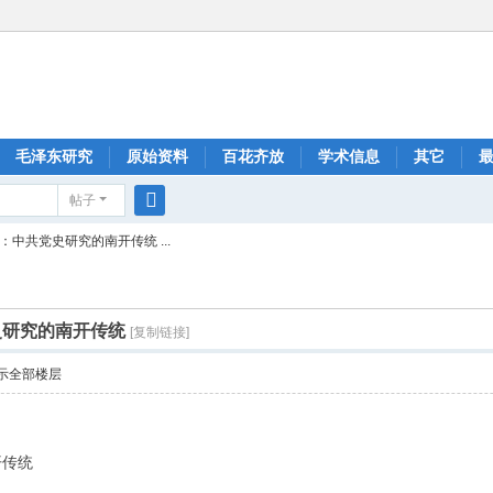
毛泽东研究
原始资料
百花齐放
学术信息
其它
帖子
搜
：中共党史研究的南开传统 ...
索
史研究的南开传统
[复制链接]
示全部楼层
开传统