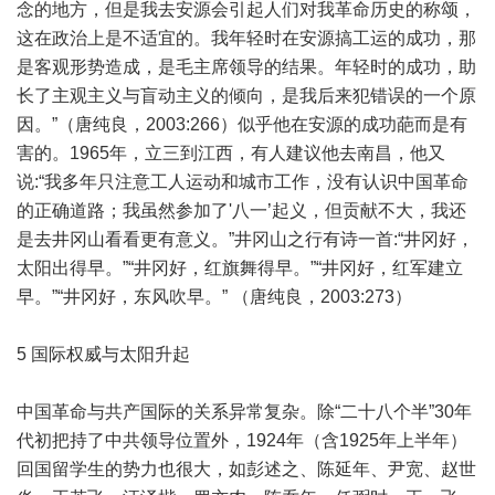
念的地方，但是我去安源会引起人们对我革命历史的称颂，
这在政治上是不适宜的。我年轻时在安源搞工运的成功，那
是客观形势造成，是毛主席领导的结果。年轻时的成功，助
长了主观主义与盲动主义的倾向，是我后来犯错误的一个原
因。”（唐纯良，2003:266）似乎他在安源的成功葩而是有
害的。1965年，立三到江西，有人建议他去南昌，他又
说:“我多年只注意工人运动和城市工作，没有认识中国革命
的正确道路；我虽然参加了'八一’起义，但贡献不大，我还
是去井冈山看看更有意义。”井冈山之行有诗一首:“井冈好，
太阳出得早。”“井冈好，红旗舞得早。”“井冈好，红军建立
早。”“井冈好，东风吹早。” （唐纯良，2003:273）
5 国际权威与太阳升起
中国革命与共产国际的关系异常复杂。除“二十八个半”30年
代初把持了中共领导位置外，1924年（含1925年上半年）
回国留学生的势力也很大，如彭述之、陈延年、尹宽、赵世