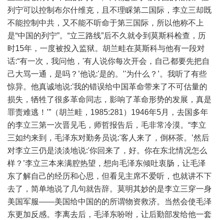
列宁可以控制布尔什维克，且不理睬第二国际，李立三却既
不能控制中共，又不能不听命于第三国际，所以他称不上
是“中国的列宁”。“立三路线”后不久就令到莫斯科检查，历
时15年，一度被投入监狱。胡兰畦在莫斯科与他有一段对
话:“有一次，我问他，'有人说你每次开会，自己都要先把自
己大骂一通，是吗？’他说:'是的。’'为什么？’。我听了有些
惊异。他真诚地说:'我的错误给中国革命带来了不可估量的
损失，牺牲了很多革命同志，影响了革命形势的发展，真是
罪责难逃！’”（胡兰畦，1985:281）1946年5月，去国多年
的李立三第一次晋见毛，师哲报告后，毛非常冷漠。“李立
三如约来到，毛泽东对勤务员说:'客人来了，倒杯茶。’然后
对李立三仍是淡淡地说:'你回来了，好。你在东北情况怎么
样？’李立三本来满腔热望，想向毛泽东倾吐衷肠，让毛泽
东了解自己的经历和心思，但看见主席不爱听，也就讲不下
去了，简单地说了几句就告辞。莫明其妙的是李立三穿一身
美国军服——美国给中国的的所谓物资救济。当然会使毛泽
东更加反感。李离去后，毛泽东吩咐，让后勤部发给他一套