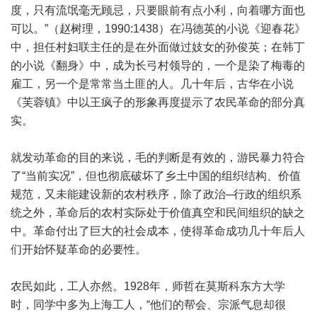
度，只有流氓毫无顾忌，只要眼前有点小利，向着哪方面也
可以。”（赵树理，1990:1438）在冯德英的小说《迎春花》
中，担任村妇联主任的是在外面做过妓女的孙俊英；在韩丁
的小说《翻身》中，成为长弓村领导的，一个是染了梅毒的
雇工，另一个是常常当土匪的人。几十年后，古华在小说
《芙蓉镇》中以王疯子的形象再度提示了农民革命的部分真
实。
就发动革命的目的来说，毛的判断是有效的，游民暴力符合
了“当前实况”，但也彻底破坏了乡土中国的组织结构、价值
规范，又未能建设新的农村秩序，除了政治─行政的组织系
统之外，革命后的农村实际处于价值真空和民间组织的缺之
中。革命付出了巨大的社会成本，使得革命成功几十年后人
们开始怀疑革命的必要性。
农民如此，工人亦然。1928年，师哲在莫斯科东方大学
时，同学中多为上海工人，“他们的帮会、宗派气息却很