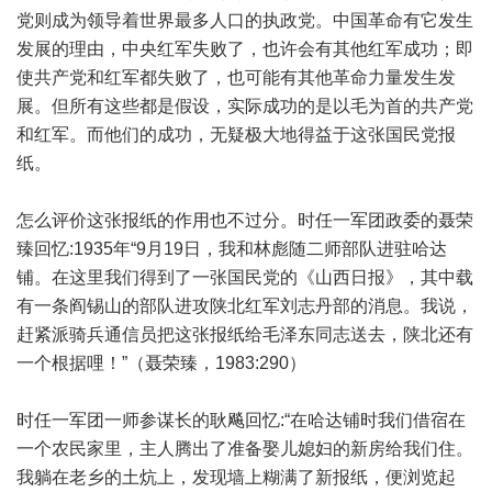
党则成为领导着世界最多人口的执政党。中国革命有它发生
发展的理由，中央红军失败了，也许会有其他红军成功；即
使共产党和红军都失败了，也可能有其他革命力量发生发
展。但所有这些都是假设，实际成功的是以毛为首的共产党
和红军。而他们的成功，无疑极大地得益于这张国民党报
纸。
怎么评价这张报纸的作用也不过分。时任一军团政委的聂荣
臻回忆:1935年“9月19日，我和林彪随二师部队进驻哈达
铺。在这里我们得到了一张国民党的《山西日报》，其中载
有一条阎锡山的部队进攻陕北红军刘志丹部的消息。我说，
赶紧派骑兵通信员把这张报纸给毛泽东同志送去，陕北还有
一个根据哩！”（聂荣臻，1983:290）
时任一军团一师参谋长的耿飚回忆:“在哈达铺时我们借宿在
一个农民家里，主人腾出了准备娶儿媳妇的新房给我们住。
我躺在老乡的土炕上，发现墙上糊满了新报纸，便浏览起