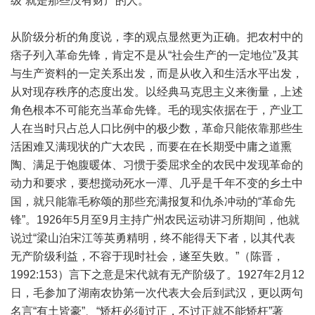
级”就是那些没有财产的人。
从阶级分析的角度说，李的观点显然更为正确。把农村中的
痞子列入革命先锋，肯定不是从“社会生产的一定地位”及其
与生产资料的一定关系出发，而是从收入和生活水平出发，
从对现存秩序的态度出发。以经典马克思主义来衡量，上述
角色根本不可能充当革命先锋。毛的现实依据在于，产业工
人在当时只占总人口比例中的极少数，革命只能依靠那些生
活困难又满现状的广大农民，而要在在长期受中庸之道熏
陶、满足于饱腹暖体、习惯于委屈求全的农民中发现革命的
动力和要求，要想搅动死水一潭、几乎是千年不变的乡土中
国，就只能靠毛称颂的那些充满报复和仇杀冲动的“革命先
锋”。1926年5月至9月主持广州农民运动讲习所期间，他就
说过“梁山泊宋江等英勇精明，终不能得天下者，以其代表
无产阶级利益，不容于现时社会，遂至失败。”（陈晋，
1992:153）言下之意是宋代就有无产阶级了。1927年2月12
日，毛参加了湖南农协第一次代表大会后到武汉，更以两句
名言“有土皆豪”、“矫枉必须过正，不过正就不能矫枉”著