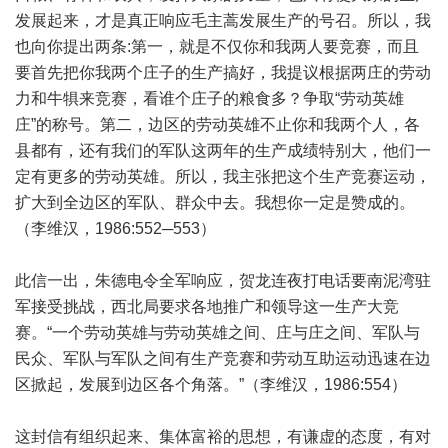
发展起来，才是真正响应毛主蒿发展生产的号召。所以，我
也向你提出两条:第一，就是不仅你和我两人要竞赛，而且
要首先把你我两个庄子的生产搞好，我提议根据两庄的劳动
力和牛犋来竞赛，看谁个庄子的粮食多？争取“劳动英雄
庄”的称号。第二，边区的劳动英雄不止你和我两个人，各
县都有，还有我们的军队这两年的生产成绩特别大，他们一
定有更多的劳动英雄。所以，我主张把这个生产竞赛运动，
扩大到全边区的军队、群众中去。我想你一定是赞成的。
（李维汉，1986:552─553）
此信一出，朱德电令全军响应，贺龙连夜打电话要南泥湾驻
军接受挑战，西北局要求各地推广和领导这一生产大竞
赛。“一个劳动英雄与劳动英雄之间、庄与庄之间、军队与
民众、军队与军队之间有生产竞赛和劳动互助运动迅速在边
区掀起，发展到边区各个角落。”（李维汉，1986:554）
这封信有组织起来、集体富裕的思想，有谦虚的态度，有对