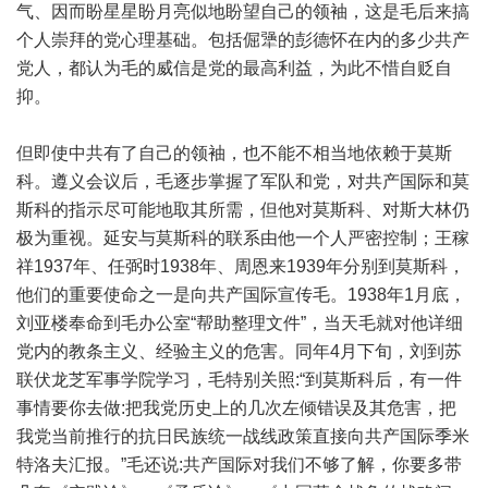
气、因而盼星星盼月亮似地盼望自己的领袖，这是毛后来搞
个人崇拜的党心理基础。包括倔犟的彭德怀在内的多少共产
党人，都认为毛的威信是党的最高利益，为此不惜自贬自
抑。
但即使中共有了自己的领袖，也不能不相当地依赖于莫斯
科。遵义会议后，毛逐步掌握了军队和党，对共产国际和莫
斯科的指示尽可能地取其所需，但他对莫斯科、对斯大林仍
极为重视。延安与莫斯科的联系由他一个人严密控制；王稼
祥1937年、任弼时1938年、周恩来1939年分别到莫斯科，
他们的重要使命之一是向共产国际宣传毛。1938年1月底，
刘亚楼奉命到毛办公室“帮助整理文件”，当天毛就对他详细
党内的教条主义、经验主义的危害。同年4月下旬，刘到苏
联伏龙芝军事学院学习，毛特别关照:“到莫斯科后，有一件
事情要你去做:把我党历史上的几次左倾错误及其危害，把
我党当前推行的抗日民族统一战线政策直接向共产国际季米
特洛夫汇报。”毛还说:共产国际对我们不够了解，你要多带