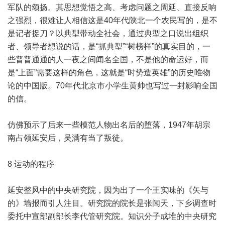
军队的颂扬。其思想觉悟之高、考虑问题之周延、直接反响
之强烈，很难让人相信这是40年代陕北一个农民写的，是不
是记者捉刀？以典型带动全社会，通过典型之口说出组织
者、领导者想说的话，是“抓典型”“树榜样”的真实目的，一
些普普通通的人一夜之间闻名全国，不是他的命运好，而
是“上面”需要这样的角色，这就是“时势造英雄”的历史唯物
论的中国版。70年代北京市小学生黄帅也写过一封影响全国
的信。
仿佛预示了后来一些模范人物出名后的堕落，1947年胡宗
南占领延安后，吴满有当了叛徒。
8 运动的程序
延安整风中的中央研究院，因为出了一个王实味的《矢与
的》墙报而引人注目。研究院的院长是张闻天，下乡调查时
委托中宣部副部长李代管研究院。知识分子成堆的中央研究