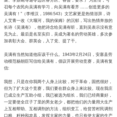
渠、李鼎铭等通令边区各分区、各县，要求“广为宣传，号
召每个农民向吴满有学习，向吴满有看齐 ……创造更多的
吴满有！”（李维汉，1986:543）文艺家更是热情澎湃，诗
人艾青一改《大堰河，我的保姆》的沉郁，写出热情奔放的
长诗《吴满有》，他把诗念给吴满有听，直到吴表示没有意
见为止。最后是名至实归，吴成为著名的劳动英雄，多次参
加表彰大会、群英会，入了党、提了干。
吴满有当然知道他应该干什么。1943年2月24日，安塞县劳
动模范杨朝臣写信给吴满有，倡议开展劳动竞赛，吴满有复
信:
我想，只是在你我两个人身上比较，对于革命，固然很好，
但为了扩大这个竞赛，我们要在群众身上来比较。现在我庄
已成立生产互助小组，我已被选为组长，我们已经商量好，
一定要使全庄子了里的男女老少，都把他们的力量用大生产
上互相帮助、互相调剂的方法，组织变工，给贫苦村民调剂
口粮、籽种和农具，发挥大家的力量，也只有使大家的生产