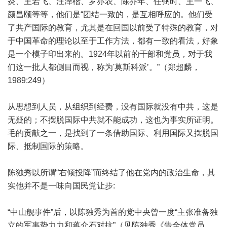
炎、王若飞、汪泽楷、罗亦农、陈乔年、任弼时、王一飞、
颜昌颐等等，他们是“团结一致的，是互相呼应的。他们受
了共产国际的教育，尤其是在回国以前受了特殊的教育，对
于中国革命的理论以至于工作方法，都有一致的看法，好象
是一个模子印出来的。1924年以前的干部和党员，对于我
们这一批人都侧目而视，称为'莫斯科派’。”（郑超麟，
1989:249）
从思想到人员，从组织到经费，没有国际就没有中共，这是
无疑的；不摆脱国际中共就不能成功，这也为事实所证明。
毛的贡献之一，是找到了一条借助国际、利用国际又摆脱国
际、抵制国际的策略。
陈独秀以所谓“右倾投降”而终结了他在党内的政治生命，其
实他并不是一味向国民党让步:
“中山舰事件”后，以陈独秀为首的党中央曾一度“主张准备独
立的军事势力力和蒋介石对抗”（见陈独秀《告全体党员