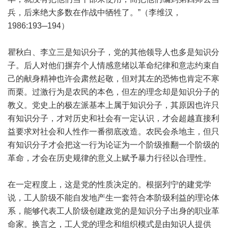
兵，后来绝大多数在作战中牺牲了。”（李维汉，
1986:193─194）
瞿秋白、李立三是知识分子，党的其他领导人也多是知识分
子。后人对他们摒弃个人情感意绪以革命纪律和意志约束自
己的献身精神也许会肃然起敬，但对其左的恐怖也肯定不寒
而栗。过激行为是农民的本色，但左的理念却是知识分子的
教义。党史上的极左派基本上属于知识分子，其原因也许只
有知识分子，才对历史和社会有一定认识，才会超越直接利
益要求对社会和人性作一番彻底改造。农民会杀地主，但只
有知识分子才会把这一行为论证为一个阶级推翻一个阶级的
革命，才会在历史规律的意义上赋予暴力行径以合理性。
在一定程度上，这是党的性质决定的。根据列宁的建党学
说，工人阶级不能自发地产生一套符合本阶级利益的理论体
系，能够代表工人阶级创建政党的是知识分子出身的职业革
命家。换言之，工人党的理念和组织模式是由知识人提供