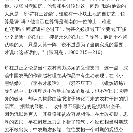
称。据张国焘回忆，他曾和毛讨论过这一问题:“我向他说的
大意是，所谓'有土皆豪’，难道有一小块土地的自耕农，也
算是'豪’吗？他自己也算得是湖南的一位绅士，难道
也'劣’吗？所谓'矫枉必过正’，为甚么必须'过正’？要'过正’多
少？是暂时的'过正’，抑是永久的'过正’？等等，他是个不肯
认输的人，只是大笑一阵，说不过是为了当前实况的需要，
才说出这些话的。”（张国焘，1980:215—216）
矫枉过正之论是当时农村暴力必须的义理支持。这一点，深
谙中国农民的作家赵树理在其作品中有生动表现，在《小二
黑结婚》、《李有才板话》、《邪不压正》、《锻炼锻炼》
等作品中，赵树理既不写地主富农的反抗，也不写国民党特
务的破坏，却认真揭露由流氓痞子转化而来的农村干部的阴
暗面。“据我的经验，土改中最不易防范的是流氓钻空子。
因为流氓是穷人，其身份和贫农容易相混。在土改初期，忠
厚的农民，早在封建压力之下折了锐气，不经过相当时期鼓
励不敢出头；中农顾虑多端，往往要抱一个时期的观望态