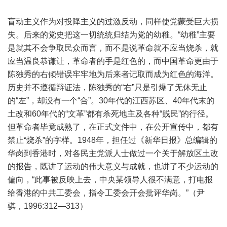
盲动主义作为对投降主义的过激反动，同样使党蒙受巨大损
失。后来的党史把这一切统统归结为党的幼稚。“幼稚”主要
是就其不会争取民众而言，而不是说革命就不应当烧杀，就
应当温良恭谦让，革命者的手是红色的，而中国革命更由于
陈独秀的右倾错误牢牢地为后来者记取而成为红色的海洋。
历史并不遵循辩证法，陈独秀的“右”只是引爆了无休无止
的“左”，却没有一个“合”。30年代的江西苏区、40年代末的
土改和60年代的“文革”都有杀死地主及各种“贱民”的行径。
但革命者毕竟成熟了，在正式文件中，在公开宣传中，都有
禁止“烧杀”的字样。1948年，担任过《新华日报》总编辑的
华岗到香港时，对各民主党派人士做过一个关于解放区土改
的报告，既讲了运动的伟大意义与成就，也讲了不少运动的
偏向，“此事被反映上去，中央某领导人很不满意，打电报
给香港的中共工委会，指令工委会开会批评华岗。”（尹
骐，1996:312—313）