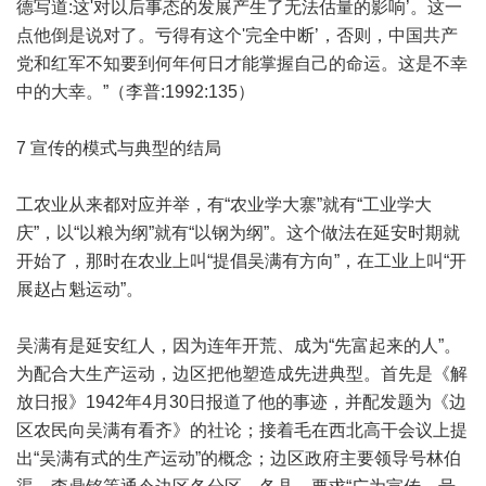
德写道:这'对以后事态的发展产生了无法估量的影响’。这一
点他倒是说对了。亏得有这个'完全中断’，否则，中国共产
党和红军不知要到何年何日才能掌握自己的命运。这是不幸
中的大幸。”（李普:1992:135）
7 宣传的模式与典型的结局
工农业从来都对应并举，有“农业学大寨”就有“工业学大
庆”，以“以粮为纲”就有“以钢为纲”。这个做法在延安时期就
开始了，那时在农业上叫“提倡吴满有方向”，在工业上叫“开
展赵占魁运动”。
吴满有是延安红人，因为连年开荒、成为“先富起来的人”。
为配合大生产运动，边区把他塑造成先进典型。首先是《解
放日报》1942年4月30日报道了他的事迹，并配发题为《边
区农民向吴满有看齐》的社论；接着毛在西北高干会议上提
出“吴满有式的生产运动”的概念；边区政府主要领导号林伯