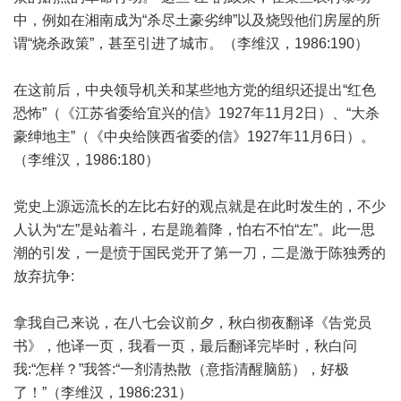
中，例如在湘南成为“杀尽土豪劣绅”以及烧毁他们房屋的所
谓“烧杀政策”，甚至引进了城市。（李维汉，1986:190）
在这前后，中央领导机关和某些地方党的组织还提出“红色
恐怖”（《江苏省委给宜兴的信》1927年11月2日）、“大杀
豪绅地主”（《中央给陕西省委的信》1927年11月6日）。
（李维汉，1986:180）
党史上源远流长的左比右好的观点就是在此时发生的，不少
人认为“左”是站着斗，右是跪着降，怕右不怕“左”。此一思
潮的引发，一是愤于国民党开了第一刀，二是激于陈独秀的
放弃抗争:
拿我自己来说，在八七会议前夕，秋白彻夜翻译《告党员
书》，他译一页，我看一页，最后翻译完毕时，秋白问
我:“怎样？”我答:“一剂清热散（意指清醒脑筋），好极
了！”（李维汉，1986:231）