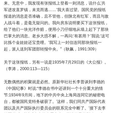
来。无意中，我发现有张报纸上登着一则消息，说什么'共
军进攻直罗镇，未克而逃……’我大喜过望。国民党的报纸
报道的消息是否准确，且不管他，但陕北有红军，而且与敌
人战斗着，是毫无疑问的。我向房东说明要买下这张报纸，
给了他们一块光洋作赔，便用小刀仔细地从墙上起下了那块
巴掌大的消息。老乡大惑不解，一再问:'有甚用？’我说:'这可
比拣个金娃娃还宝贵哩。’我写上一封信连同那块报纸一
起，派人送到军团部转报中央。”（耿飙，1991:309）
关于这张报纸，另有一说是1935年7月29日的《大公报》。
（李涛，2000:113—115）
无数偶然的积聚就是必然。原新华社社长李普谈到李德的
《中国纪事》时说:“李德在书中还讲到一个十分重大的情
节:1934年9月间，地下的中共中央上海局连同它的秘密电
台，都被国民党特务破获了。'这样，我们同共产国际代表
团以及共产国际执行委员会的联系完全中断了。’接下去李