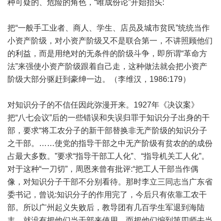
种可疑的、危险的角色，“唯成份论”开始抬头:
把“一般手工业者、商人、学生、店员及城市贫民”统统当作
小资产阶级，对小资产阶级又不是联合第一，不讲照顾他们
的利益，而是用绝对的无条件的阶级斗争，即所谓“革命方
法”来强使小资产阶级跟着自己走，这种做法就会把小资产
阶级大部分驱赶到豪绅一边。（李维汉，1986:179）
对知识分子的不信任因此弥漫开来。1927年《决议案》
把“八七会议”后的一些错误和失误归罪于知识分子出身的干
部，要求“将工农分子的新干部替换非无产阶级的知识分子
之干部。……使党的指导干部之中无产阶级有贫农的的成份
占最大多数。”要求“指导干部工人化”、“指导机关工人化”。
对于这种“一刀切”，周恩来曾有批评:“把工人干部当作偶
像，对知识分子干部不分别看待。那时李立三同志当广东省
委书记，曾说:知识分子的作用完了，今后只有依靠工农干
部。所以广州起义失败后，教导团有几百学生军退到海陆
丰，就没有把他们当干部来使用，而把他们编到第四师去当