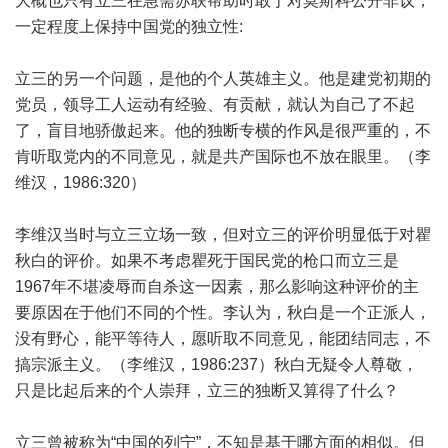
大概也只有立三在急需苏联帮助时敢于对莫斯科公开非议，
一定程度上保持中国党的独立性:
立三的另一个问题，是他的个人英雄主义。他是建党初期的
党员，领导工人运动有经验、有贡献，就认为自己了不起
了，盲目地骄傲起来。他的独断专横的作风是很严重的，不
肯听取党内的不同意见，就是共产国际也不放在眼里。（李
维汉，1986:320）
李维汉当时与立三立场一致，但对立三的评价明显低于对瞿
秋白的评价。如果不考虑瞿死于国民党的枪口而立三是
1967年不堪凌辱而自杀这一因素，那么影响这种评价的主
要原因在于他们不同的个性。李认为，秋白是一个正派人，
没有野心，能平等待人，愿听取不同意见，能团结同志，不
搞宗派主义。（李维汉，1986:237）秋白无疑令人尊敬，
只是比起后来的个人崇拜，立三的独断又算得了什么？
立三曾被称为“中国的列宁”，不知是基于哪方面的相似。但