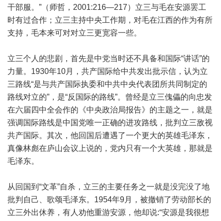
干部服。”（师哲，2001:216—217）立三与毛在安源罢工
时有过合作；立三主持中央工作期，对毛在江西的作为有所
支持，毛本来可对对立三更宽容一些。
立三个人的悲剧，首先是中党当时还不具备和国际“讲话”的
力量。1930年10月，共产国际给中共发出批示信，认为立
三路线“是与共产国际执委和中共中央代表团所共同制定的
路线对立的”，是“反国际的路线”。曾经是立三傀儡的向忠发
在六届四中全会作的《中央政治局报告》的主题之一，就是
强调国际路线是中国党唯一正确的进攻路线，批判立三敌视
共产国际。其次，他回国后遭遇了一个更大的英雄毛泽东，
真像林彪在庐山会议上说的，党内只有一个大英雄，那就是
毛泽东。
从回国到“文革”自杀，立三的主要任务之一就是没完没了地
批判自己、歌颂毛泽东。1954年9月，被撤销了劳动部长的
立三外出休养，有人劝他重游安源，他却说:“安源是我很想