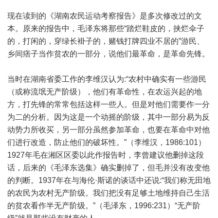
现在读到的《湖南农民运动考察报告》是多次修改过的文
本。原来的报告中，毛泽东将那些“踏烂鞋皮的，挟烂伞子
的，打闲的，穿绿长褂子的，赌钱打牌四业不居的”游民、
乡间痞子当作贫农的一部分，说他们最革命，是革命先锋。
当时在湖南省委工作的李维汉认为:“农村中确实有一些游民
（或称流氓无产阶级），他们有革命性，在农运兴起的地
方，打先锋的常常包括这样一些人。但是对他们需要作一分
为二的分析。因为这是一个动摇的阶级，其中一部分易为反
动势力所收买，另一部分虽然参加革命，也要在革命中对他
们进行改造，防止他们的破坏性。”（李维汉，1986:101）
1927年毛在湘区区委以此作报告时，李曾建议他删掉这段
话，后来的《毛泽东选集》确实删掉了，但毛并没有改变他
的判断。1937年在与海伦·斯诺的谈话中还说:“我们称无田地
的农民为农村无产阶级。我们把没有足够土地维持自己生活
的贫农看作半无产阶级。”（毛泽东，1996:231）“无产阶