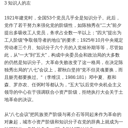
3 知识人的左
1921年建党时，全国53个党员几乎全是知识分子。此后，
党作了若干努力来强化党的阶级性，如陈独秀在“二大”前夕
提出多吸收工人党员，务求占全数一半以上；“四大”提出为
工人阶级“争取领导者的地位”的要求；1925年10月中央规定
劳动者三个月、知识分子六个月的入党候补期等等，尽管如
此，从“一大”到“五大”，构成中央委员会和政治局的大多数
的仍然是知识分子。大革命失败改变了这一格局，在决定陈
独秀出局的“八七”会议上，瞿秋白坚持“党不但灵魂要换，而
且躯壳都要换过。“（李维汉，1986:181）邓中夏、蔡和
森、罗亦农、任弼时等都认为，“五大”以后党中央机会主义
领导的中心在于强调联合小资产阶级，拒绝执行大会关于土
地革命的决议。
从“八七会议”把民族资产阶级与蒋介石等同起来作为革命的
对象起，城市小资产阶级和知识分子在党的辞典上就成为一