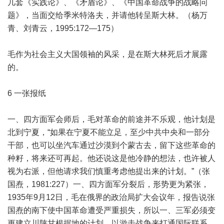
几套《实践论》、《矛盾论》、《中国革命战争的战略问
题》，当面交给季米特洛夫，并请他转呈斯大林。（杨万
青、刘青云，1995:172—175）
毛作为社会主义大国领袖的风采，是在斯大林死后才展露
的。
6 一张报纸
一、四方面军会师后，毛对革命的前途并不乐观，他计划是
北到宁夏，“如果在宁夏不能立足，至少中共中央和一部分
干部，也可以坐汽车通过沙漠到个蒙古去，留下这些革命的
种籽，将来还可再起。他还说这是他冷静的想法，也许被人
视为右派，但他请求我们慎重考虑他提出来的计划。”（张
国焘，1981:227）一、四方面军分裂后，形势更为紧张，
1935年9月12日，毛在俄界的政治局扩大会议年，报告说张
国焘的南下使中国革命遭受严重损失，所以一、三军必须变
更建立川陕甘根据地的计划，以游击战争来打通国际联系，