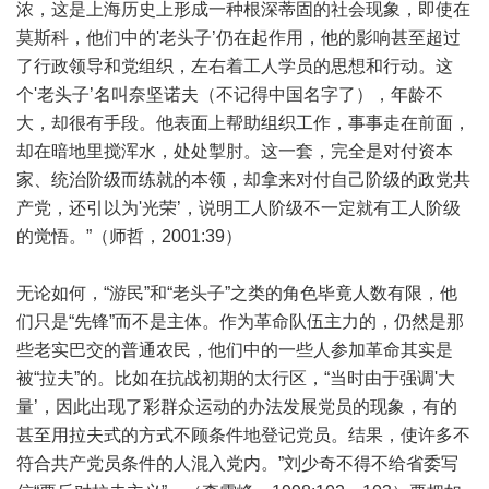
浓，这是上海历史上形成一种根深蒂固的社会现象，即使在
莫斯科，他们中的'老头子’仍在起作用，他的影响甚至超过
了行政领导和党组织，左右着工人学员的思想和行动。这
个'老头子’名叫奈坚诺夫（不记得中国名字了），年龄不
大，却很有手段。他表面上帮助组织工作，事事走在前面，
却在暗地里搅浑水，处处掣肘。这一套，完全是对付资本
家、统治阶级而练就的本领，却拿来对付自己阶级的政党共
产党，还引以为'光荣’，说明工人阶级不一定就有工人阶级
的觉悟。”（师哲，2001:39）
无论如何，“游民”和“老头子”之类的角色毕竟人数有限，他
们只是“先锋”而不是主体。作为革命队伍主力的，仍然是那
些老实巴交的普通农民，他们中的一些人参加革命其实是
被“拉夫”的。比如在抗战初期的太行区，“当时由于强调'大
量’，因此出现了彩群众运动的办法发展党员的现象，有的
甚至用拉夫式的方式不顾条件地登记党员。结果，使许多不
符合共产党员条件的人混入党内。”刘少奇不得不给省委写