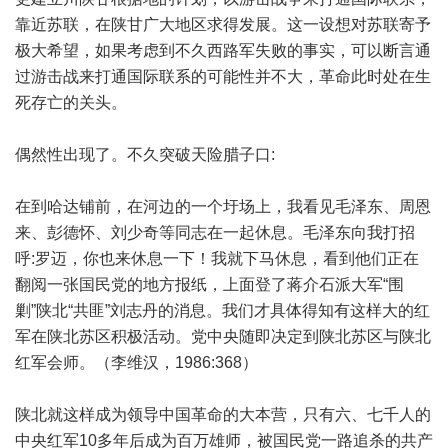
靠近苏联，在陕甘广大地区求得发展。这一设想对苏联寄予
极大希望，如果考虑到不久西路军失败的事实，可以断言通
过游击战来打通国际联系的可能性并不大，革命此时处在生
死存亡的关头。
偶然性出现了。不久突破天险腊子口:
在到哈达铺前，在河边的一个圩场上，我看见毛泽东、周恩
来、彭德怀、刘少奇等同志在一起休息。毛泽东向我打招
呼:罗迈，你也来休息一下！我就下马休息，看到他们正在
翻阅一张国民党的地方报纸，上面登了蒋介石派大军“围
剿”陕北“共匪”刘志丹的消息。我们才具体得知有这样大的红
军在陕北苏区积极活动。党中央随即决定到陕北苏区与陕北
红军会师。（李维汉，1986:368）
陕北就这样成为领导中国革命的大本营，只有六、七千人的
中央红军10多年后成为百万雄师，被国民党一路追杀的共产