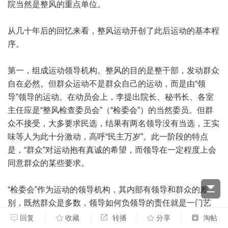
院当然是整风的重点单位。
从几十年后的回忆来看，整风运动开创了此后运动的基本程
序。
第一，组成运动领导机构。整风的目的是整干部，发动群众
自在必然。但群众运动不是群众自己的运动，而是由“领
导”领导的运动。在动员会上，李提出院长、秘书长、各室
主任应是“整风检查委员会”（“检委会”）的当然委员。但群
众不接受，大多要求民选，结果有两名领导没有当选，王实
味等人为此十分激动，高呼“民主万岁”。此一阶段的特点
是，“群众”对运动抱有真诚的希望，而领导在一定程度上会
同意群众的某些要求。
“检委会”作为运动的领导机构，其内部有领导和群众的差
别，既然群众是多数，领导如何负领导的责任就是一门艺
术。当群众与领导在许多问题上不一致时，李召集检委会中
回复
收藏
转播
分享
淘帖