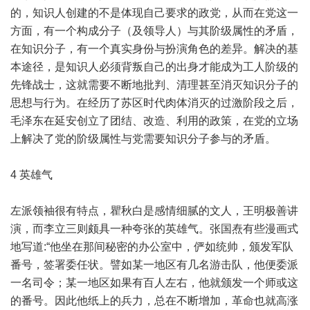
的，知识人创建的不是体现自己要求的政党，从而在党这一
方面，有一个构成分子（及领导人）与其阶级属性的矛盾，
在知识分子，有一个真实身份与扮演角色的差异。解决的基
本途径，是知识人必须背叛自己的出身才能成为工人阶级的
先锋战士，这就需要不断地批判、清理甚至消灭知识分子的
思想与行为。在经历了苏区时代肉体消灭的过激阶段之后，
毛泽东在延安创立了团结、改造、利用的政策，在党的立场
上解决了党的阶级属性与党需要知识分子参与的矛盾。
4 英雄气
左派领袖很有特点，瞿秋白是感情细腻的文人，王明极善讲
演，而李立三则颇具一种夸张的英雄气。张国焘有些漫画式
地写道:“他坐在那间秘密的办公室中，俨如统帅，颁发军队
番号，签署委任状。譬如某一地区有几名游击队，他便委派
一名司令；某一地区如果有百人左右，他就颁发一个师或这
的番号。因此他纸上的兵力，总在不断增加，革命也就高涨