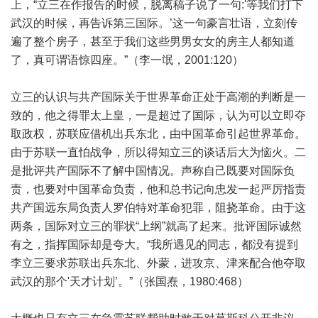
上，“立三在作报告的时候，脱离稿子说了一句:'等我们打下
武汉的时候，再告诉第三国际。’这一句豪言壮语，立刻传
遍了整个房子，甚至于我们这些男男女女的房主人都知道
了，真可谓语惊四座。”（李一氓，2001:120）
立三的认识与共产国际关于世界革命正处于高潮的判断是一
致的，他之得罪太上皇，一是超过了国际，认为可以立即夺
取政权，苏联应借机出兵东北，由中国革命引起世界革命。
由于苏联一直怕战争，所以得知立三的谈话后大为恼火。二
是批评共产国际不了解中国情况。声称自己既要对国际负
责，也要对中国革命负责，他和总书记向忠发一起严厉指责
共产国远东局负责人罗伯特对革命犯罪，阻挠革命。由于这
两条，国际对立三的罪状“上纲”就高了起来。批评国际诚然
有之，指挥国际却是夸大。“我所遇见的同志，都没有提到
李立三要求苏联出兵东北、外蒙，进攻京、津来配合他夺取
武汉的那个'天才计划’。”（张国焘，1980:468）