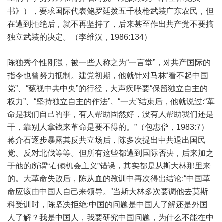
书》），要求国际代表鲍罗廷拨五千枝枪武装广东农民，但
在遭到拒绝后，就不再坚持了，后来甚至作出共产党不要搞
独立武装的决定。（李维汉，1986:134）
陈独秀个性刚强，被一些人称之为“一言堂”，对共产国际的
指令也曾努力抵制。建党初期，他就针对马林“看不起中国
党”、“藐视中共中央”的行径，大声疾呼要“保留独立自主的
权力”、“坚持独立自主的作法”。“一大”结束后，他就说过:“革
命是我们自己的事，有人帮助固然好，没有人帮助我们还是
干，靠别人拿钱来革命是要不得的。”（包惠僧，1983:7）
蒋介石逐步暴露其反共立场后，陈多次提出中共退出国民
党、反对北伐等等。但所有这些都遭到国际否决，后来加之
于他的所谓“右倾机会主义”错误，其实都是从斯大林那里来
的。大革命失败后，陈从血的教训中再次得出结论:“中国革
命应该由中国人自己来领导。”当斯大林多次要调他去莫斯
科受训时，陈坚决拒绝:中国的问题是中国人了解还是外国
人了解？我是中国人，我要研究中国问题，为什么不能在中