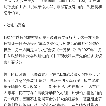
信“要反对拉夫主义”。（李雪峰，1998:102—103）要把如
此散漫的工农组织成革命大军，非得有强有力的组织控制和
纪律约束。
2 幼稚与野蛮
1927年以后的农村暴动差不多都有过火行为，这一方面是
长期处于社会边缘的“革命先锋”失去约束后的破坏性冲动的
释放，另一方面是从“八七”会议《告党员书》到1927年11月
临时政治局扩大会议通过的《中国现状和共产党的任务决议
案》要求的:
关于阶级政策，《决议案》写道:“工农武装暴动的策略，尤
其应当注意的是:对于豪绅工贼及一切反革命派，应当采取
毫无顾惜的消灭政策；……对于上层小资产阶级──店东商
人等等，切不可存在着犹豫动摇的心理，如惧怕扰乱他们的
安宁秩序，因而不去发展革命的群众的独裁制，甚至阻止群
众的剧烈的革命行动。”这些“左”的政策，在某些农村暴动