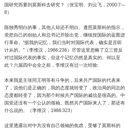
国研究而要到莫斯科去研究？（张宝明、刘云飞，2000:7—
8）
陈独秀明白的事，其他人却还不明白。遵照莫斯科的指示，
党把自己的创始人和总书记开除出党，继续按国际的蓝图进
行革命。“据我的记忆，我们当时对国际代表，确实是言听
计从的。”（李维汉，1986:236）尽管这里忽略了立三曾反
对过国际代表的事实，但这个记忆仍然是真实的。何以至
此？六届四中会全之前，李维汉有过一次经验:
本来我是主张同王明等有斗争的，后来共产国际的代表来
了，说他们是正确的，我的态度就转变了，政治局的同志的
态度都转变了，因为那个时候共产国际的威信是很高的。中
国党还没有一个公认的领袖。既然共产国际来人了，那还有
什么说的。（李维汉，1986:323）
这里透露出对中共没有自己领袖的焦虑，受够了莫斯科的