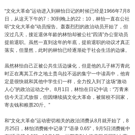
“文化大革命”运动进入到林怡日记的时候已经是1966年7月8
日，从这天下午的7：30到晚上的22：10，林怡一直在公社
听“文化大革命”动员报告。轰轰烈烈的政治动员开始了，但
没过几天，接近退休年龄的林怡却被公社“四清”办公室动员
提前退职。虽然一直到这年的年底，提前退职的动议才真正
落实，但显然，此时的林怡已经逐渐处于社会生活的边缘。
虽然林怡自己正被公共生活边缘化，但是他的儿子林万青此
时正在离其工作之地土贵乌拉不远的集宁一中读高中，他肯
定是很快就和其他中学生们一样，全力投入到了这场“激动
人心”的政治运动之中。8月1日，林怡在日记中说：“万青来
信今天正式放假，但因继续搞文化大革命，被留校不回家，
寄去钱和粮票20斤。”
和“文化大革命”运动密切相关的政治消费从8月就开始了，8
月25日，林怡消费账中记录了“语录 0.65”，9月5日消费账中