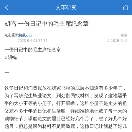
文革研究
胡鸣 一份日记中的毛主席纪念章
点击重新加载
Gowest
楼主
2023-6-6 01:24:44
1819
0
一份日记中的毛主席纪念章
○胡鸣
一
这份日记和消费账放在我家书柜的底层不知道有多少年了，
为了写研究生毕业论文，到处翻腾找材料，发现了这堆黑乎
乎的大小不等的小册子。打开细瞧，这堆小册子是丈夫的祖
父差不多十年的日记和生活账，详细准确地记载了每一天的
购物细节。琢磨论文的题目已经好几个月了，想了好几个好
题目，但总是因为材料不足而踌躇，这摞日记让我悬了好几