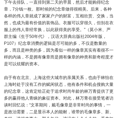
下午去排队，一直排到第二天的早晨，然后才能购得纪念
章，7分钱一枚。那时候的纪念章做得很精美。后来，各种
各样的伟人章就成了家家户户的财富，互相欣赏、交换，当
然，也成为最有价值的装饰品。衣服可以穿很久，但别在衣
服上的伟人章经常换，以此获得美的享受。”（莫小米、严
群主编《生于50年代》，汉语大辞典出版社2004年版，
P107）纪念章消费的逻辑是尽可能的多，不仅是数量的
多，而且是种类的多，因为看似一样的像章其实有着很不一
样的内涵，不是拥有像章而是拥有像章的种类和新奇程度才
是可以炫耀的资本。
由于有在北京、上海这些大城市的亲属关系，也由于林怡在
上海时处于没有工作的赋闲状态，他有条件和机会搜购大量
的纪念章，这肯定给正处于追求时尚年龄的林万青提供了更
多的赢得他人青睐的象征资本。对此，林万青在接受笔者访
谈时回忆说：“文革期间，戴毛像章是非常时尚的事情，一
是政治需要，二是显示本人的能耐，谁带的毛像章多、新、