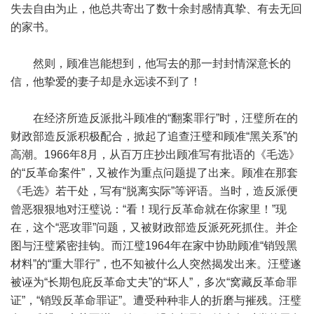
失去自由为止，他总共寄出了数十余封感情真挚、有去无回
的家书。
然则，顾准岂能想到，他写去的那一封封情深意长的
信，他挚爱的妻子却是永远读不到了！
在经济所造反派批斗顾准的“翻案罪行”时，汪璧所在的
财政部造反派积极配合，掀起了追查汪璧和顾准“黑关系”的
高潮。1966年8月，从百万庄抄出顾准写有批语的《毛选》
的“反革命案件”，又被作为重点问题提了出来。顾准在那套
《毛选》若干处，写有“脱离实际”等评语。当时，造反派便
曾恶狠狠地对汪璧说：“看！现行反革命就在你家里！”现
在，这个“恶攻罪”问题，又被财政部造反派死死抓住。并企
图与汪璧紧密挂钩。而江璧1964年在家中协助顾准“销毁黑
材料”的“重大罪行”，也不知被什么人突然揭发出来。汪璧遂
被诬为“长期包庇反革命丈夫”的“坏人”，多次“窝藏反革命罪
证”，“销毁反革命罪证”。遭受种种非人的折磨与摧残。汪璧