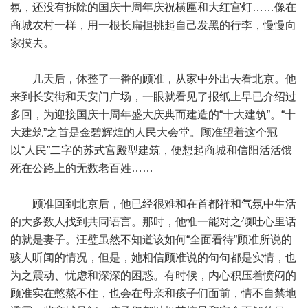
氛，还没有拆除的国庆十周年庆祝横匾和大红宫灯……像在
商城农村一样，用一根长扁担挑起自己发黑的行李，慢慢向
家摸去。
几天后，休整了一番的顾准，从家中外出去看北京。他
来到长安街和天安门广场，一眼就看见了报纸上早已介绍过
多回，为迎接国庆十周年盛大庆典而建造的“十大建筑”。“十
大建筑”之首是金碧辉煌的人民大会堂。顾准望着这个冠
以“人民”二字的苏式宫殿型建筑，便想起商城和信阳活活饿
死在公路上的无数老百姓……
顾准回到北京后，他已经很难和在首都祥和气氛中生活
的大多数人找到共同语言。那时，他惟一能对之倾吐心里话
的就是妻子。汪璧虽然不知道该如何“全面看待”顾准所说的
骇人听闻的情况，但是，她相信顾准说的句句都是实情，也
为之震动、忧虑和深深的困惑。有时候，内心积压着愤闷的
顾准实在憋熬不住，也会在母亲和孩子们面前，情不自禁地