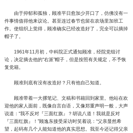
由于抑郁和孤独，顾准平日愈加少开口了，仿佛没有一
件事情值得他来议论。甚至连过春节也留在农场里加班工
作。使组织上觉得，顾准确实已经改造好了，完全可以摘掉
帽子了。
1961年11月初，中科院正式通知顾准，经院党组讨
论，决定摘去他的“右派”帽子，但是按照有关规定，不予恢
复党籍。
顾准到底有没有改造好？只有他自己知道。
顾准带着一大摞笔记、文稿和书籍回到家里。他站在欢
迎他的家人面前，既像自言自语，又像郑重声明一般，大声
说道：“我不反对『三面红旗』？胡说八道！我就是反对
『三面红旗』！”顾逸东接受采访时笑着说：“父亲显然希
望，起码有几个人能知道他的真实思想。我至今还记得父亲