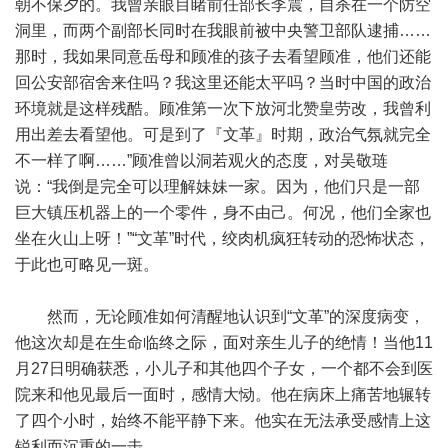
朝不保夕的。我曾亲眼目睹前任部长李震，自杀在一个防空
洞里，而两个副部长同时在我眼前被中央警卫部队逮捕……
那时，我如果同意岳母和顾准的孩子去看望顾准，他们还能
回公安部宿舍来住吗？我这里还能太平吗？当时中国的政治
环境就是这样残酷。顾准第一次下放河北赞皇劳改，我曾利
用出差去看望他。可是到了『文革』时期，政治气氛就完全
不一样了啊……”顾准曾以洞若观火的态度，对吴敬琏
说：“我倒是完全可以理解妹妹一家。因为，他们只是一部
巨大镇压机器上的一个零件，身不由己。何况，他们全家也
坐在火山上呀！”“文革”时代，绞肉机疯狂转动的恐怖状态，
于此也可略见一斑。
然而，无论顾准如何清醒地认识到“文革”的深度病变，
他这次却是在生命临终之际，面对亲生儿子的绝情！当他11
月27日明确获悉，小儿子和其他四个子女，一个都不会到医
院来和他见最后一面时，感情大恸。他在病床上痛苦地辗转
了四个小时，始终不能平静下来。他实在无法承受感情上这
锐利而沉重的一击。