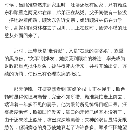
时候，当顾准突然来到家里时，汪璧还没有回家，只有顾逸
东和顾重之两兄弟在家，弟弟正在熬粥。父子间便有一搭没
一搭地说着闲话，顾逸东告诉父亲，姐姐顾淑林仍在力学
所，高粱和顾秀林都去了四川……正在这时，疲劳不堪的汪
璧从外面回来了。
那时，汪璧既是“走资派”，又是“右派的臭婆娘”，双重
的黑身份。“文革”刚爆发，她便受到顾准的株连，率先成为
财政部重点批斗对象，被斗得死去活来，并被开除出党。连
续的折腾，使她已有心理疾病的徵兆。
那天傍晚，汪璧突然看到“离婚”的丈夫正在屋里，脸色
顿时显得惊惶与痛苦，完全不知所措。顾准急忙走上前去，
端详着一年多不见的妻子。他为眼前所见惊得目瞪口呆。汪
璧极度憔悴，脸颊凹陷发黄，满口的牙齿已经基本没有了，
由于还未装上假牙，嘴巴深深地瘪着；失神的双目显得无限
愁苦，虚弱病态的身形使她衰老了许许多多。顾准怔怔地望