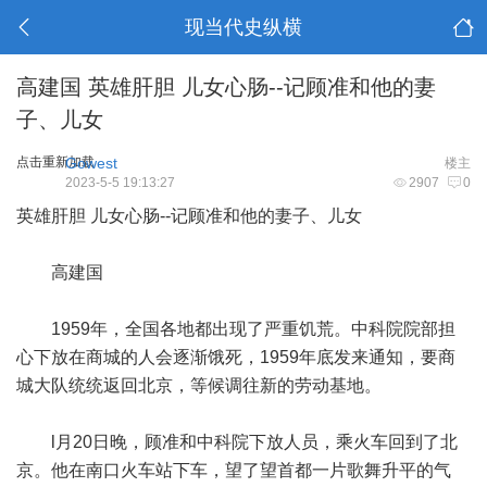
现当代史纵横
高建国 英雄肝胆 儿女心肠--记顾准和他的妻
子、儿女
点击重新加载
Gowest
楼主
2023-5-5 19:13:27
2907
0
英雄肝胆 儿女心肠--记顾准和他的妻子、儿女
高建国
1959年，全国各地都出现了严重饥荒。中科院院部担
心下放在商城的人会逐渐饿死，1959年底发来通知，要商
城大队统统返回北京，等候调往新的劳动基地。
l月20日晚，顾准和中科院下放人员，乘火车回到了北
京。他在南口火车站下车，望了望首都一片歌舞升平的气