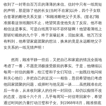
收到了一封寄自百万庄的薄薄的来信。信封中只有一纸简短
的声明，那是除了他的长女(当时不在家)以外，四个子女联
合签署的断绝关系文据：“和顾准断绝父子关系。(签名)”顾
准握着这张纸颤抖不止，绝望简直使他失去了反应。他不敢
相信这是事实。可是白纸黑字却不容怀疑啊！他望着薄纸上
那斩钉截铁的九个字，终于哀嚎起来，泪如泉涌。他万万没
有料到，他希望家庭团聚的想法，换来的竟是永远断绝父子
女关系的一纸无情声明！
然而，顾准平静一些后，又把自己和家庭的情况全面地
考虑了一番，不愿意消极接受眼前的事实。于是，他继续以
每周一封信的频率，给江璧和子女们写信，一如既往地问候
和关心他们，并把自己的近况一一相告，恳切希望他们考虑
他回家团聚的问题，或择时与他见面一谈……虽然顾准在此
后一年余，从未收到家人的任何一封回信，却仍以痴情不改
的态度，连续十六个月，几乎每周写一封信寄回家中，希望
通过时间的力量打动汪璧和子女。到1968年8月，顾准彻底