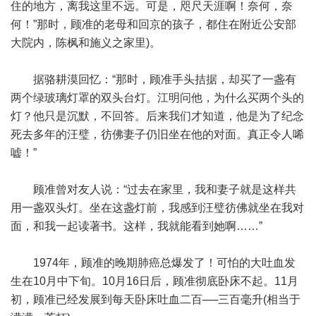
住的地方，离我这里不远。可是，咫尺天涯啊！奈何，奈
何！”那时，顾准的老母和回京的孩子，都住在附近公安部
大院内，陈枫和施义之家里)。
据骆耕漠回忆：“那时，顾准手头拮据，却买了一盏有
两个绿玻璃灯罩的双头台灯。江明问他，为什么买两个头的
灯？他只是沉默，不回答。后来我们才知道，他是为了纪念
死去多年的汪璧，彷佛妻子仍旧坐在他的对面。真正令人唏
嘘！”
顾准曾对友人说：“过去在家里，我和妻子就是这样共
用一盏双头灯。坐在这盏灯前，我感到汪璧彷佛就坐在我对
面，和我一起读著书。这样，我就能看到她啊……”
1974年，顾准的晚期肺癌总爆发了！可怕的大吐血发
生在10月中下旬。10月16日后，顾准彻底卧床不起。11月
初，顾准已经发展到每天卧床吐血二百──三百毫升(相当于