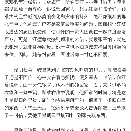
候她的生活起居，吃饭怎样，穿衣怎样……每封信里，顾准
都彻底放下自尊心，诉说想回家去，想见江璧和孩子们。顾
准大约已经感到形势的变化和灾难的持久，绝不像预料的那
么简单，他的牵连已不是家庭最重要的问题，因而想让汪璧
以通达的态度接受他，使可怜的一家人团聚在一起共度漫漫
严冬。可是，汪璧每次接到顾准的来信，就紧张害怕，就焦
虑犯难，就非常神经质。她一点也不知道该怎样回覆顾准的
来信。因此，她每封都看，看过后却一封也不回覆。
光阴荏苒，转眼就到了北方朔风呼啸的11月。顾准看妻
子还是不回信，心中实在着急担忧，便又写去一封信，向江
璧说明，由于天气转寒，他本周必须回家一次，来取过冬的
衣物和一些书籍。顾准在信中说明，他回家的时间，将是这
个星期日的早晨，届时他将借用所里的一辆板车，推回自己
的东西。大约三天后，经济所革委会派人告诉顾准，汪璧来
了一封信，要他于星期日早晨7时，到家去取东西。
星期日清晨，顾准按时到了家。可是，他却发现家门紧