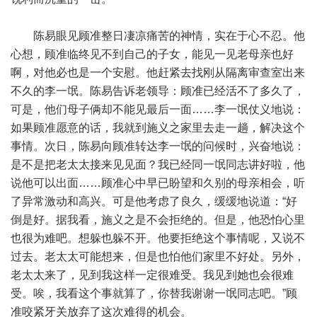
陈易眼见顾准整日凄凉痛苦的神情，实在于心不忍。他
心想，顾准临终见不到自己的子女，能见一见老母亲也好
啊，对他必也是一个安慰。他赶紧去找刚从隔离审查室出来
不久的李一氓。陈易告诉老领导：顾准已经活不了多久了，
可是，他们母子俩却不能见最后一面……李一氓仗义地说：
如果顾准愿意的话，我就到施义之家里去走一趟，解决这个
事情。次日，陈易向顾准转达李一氓的问候时，兴奋地说：
是不是把老太太接来见见面？我已经同一氓同志讲好啦，他
说他可以出面……顾准心中早已盼望和久别的母亲相会，听
了异常激动和高兴。可是他考虑了良久，缓缓地说道：“好
倒是好。据我看，施义之是不会拒绝的。但是，他恐怕心里
也很为难吧。想躲也躲不开。他要拒绝这个事情呢，又说不
过去。老太太可能想来，但是也怕他们家里不好处。另外，
老太太来了，见到我这样一定很难受。我见到她也会很难
受。唉，我看这个事就算了，你替我谢谢一氓同志吧。”顾
准咬紧牙关放弃了这次难得的机会。