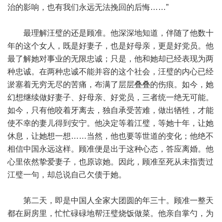
治的影响，也有我们永远无法挽回的后悔……”
最理解汪璧的还是顾准。他深深地知道，伴随了他数十
年的这个女人，既是好妻子，也是好母亲，更是好党员。他
最了解她对事业的无限忠诚；只是，他和她却已经表现为两
种忠诚。在两种忠诚不能并容的这个社会，汪璧的内心已经
淤塞着无穷无尽的苦痛，布满了层层叠叠的伤痕。如今，她
幻想继续做好妻子、好母亲、好党员，三者统一绝无可能。
如今，只有他咬着牙离去，独自承受苦难，做出牺牲，才能
使不幸的妻儿得到安宁。他决定等着江璧，等她十年，让她
休息，让她想一想……当然，他也要等世道的变化；他绝不
相信中国永远这样。顾准便是出于这种心态，答应离婚。他
心里依然挚爱妻子，也原谅她。因此，顾准至死从未指责过
江璧一句，却总说自己欠债于她。
第二天，即是中国人全家大团圆的年三十。顾准一整天
都在厨房里，忙忙碌碌地帮汪璧烧饭做菜。他亲自掌勺，为