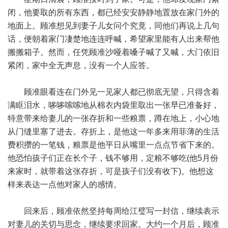
闭，他要取的所有东西，都已经安安静静地置放在家门外的
地面上。顾准想见到妻子儿女问个究竟，同他们再说上几句
话，便朝着家门凄楚地连连呼喊，希望家里能有人出来帮他
搬搬箱子。然而，任凭顾准沙哑着嗓子喊了又喊，大门依旧
紧闭，家中全无声息，没有一个人应答。
顾准眼看连在门外见一见家人都已彻底无望，只得含着
满眶泪水，哆哆嗦嗦地从棉衣内袋里取出一张早已准备好，
特意带来给妻儿的一张存折和一些粮票，蹲在地上，小心地
从门缝里塞了进去。存折上，是他这一年多来用菲薄的生活
费积攒的一笔钱，粮票是他平日从嘴里一点点节省下来的。
他恐怕孩子们正在长个子，钱不够用，定粮不够吃(他5月份
来家时，就带着这张存折，可是孩子们没有收下)。他想这
样来表达一点他对家人的感情。
回来后，顾准依然坚持每周给江璧写一封信，继续表示
对妻儿的关切与思念，继续要求回家。大约一个月后，顾准