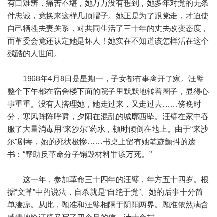
有口难辨，痛苦不堪，她万万没有想到，她多年对党的无条
件忠诚，竟换来这样几顶帽子。她正是为了跟党走，才迫使
自己牺牲夫妻关系，对共同生活了三十年的丈夫改变态度，
而革委会竟还认定她是坏人！她实在不知道该怎样活在这个
残酷的人世间。
1968年4月8日是星期一，子女都有事离开了家。汪璧
整个下午都在宿舍楼下面的院子里默默地转着圈子，显得心
事重重。没有人搭理她，她走过来，又走过去……傍晚时
分，寒风阵阵呼啸，夕阳在混乱的城廓西坠。汪璧在家中吞
服了大量消毒用“来沙尔”药水，顿时倾倒在地上。由于“来沙
尔”剧毒，她的死状极惨……书桌上留有她笔迹颤抖的遗
书：“帮助反革命分子销毁材料罪该万死。”
这一年，参加革命三十四年的汪璧，年方五十四岁。根
据“文革”中的说法，自杀就是“自绝于党”。她的后事十分简
单凄凉。从此，顾准和汪璧相隔于阴阳两界。顾准依然满含