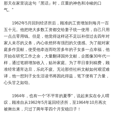
那天在家里说这句『黑话』时，庄重的神色和冷峻的口
气。”
1962年5月回到经济所后，顾准的工资增加到每月一百
五十元。他把绝大多数工资都交给妻子统一使用，自己只用
一点点零用钱。但是，他觉得这样还不足以补偿过去四年对
家人未尽的义务，内心依然怀有强烈的欠债感。为了能对家
庭多作贡献，使受他牵连而吃苦多年的子女多一点幸福，他
开始在研究工作之余，大量翻译国外文献，企图像30年代一
样，通过笔耕增加收入，贴补家庭。为了早日拿到稿费，顾
准经常通宵达旦，乐此不疲。无论那些社科文献如何艰涩难
译，他一想到子女生活读书将因此得益，笔下便有了力量，
心头甘之如饴。
1964年，也有一个“不平常的夏季”，说起来实在令人喟
叹，顾准自从1962年5月返回经济所，至1964年10月再次
被揪出来，只过了两年零四个月安稳日子！