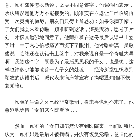
意。顾准随便怎么劝说，坚决不同意签字，他倔强地表示，
承认错误是他万万不能接受的。顾准实在不愿让自己临终再
受一次灵魂的侮辱。朋友们只得上前恳劝：如果你摘了帽，
子女们就会来看你啦！顾准听到这话，深受震动，思考了片
刻，才极其勉强地同意了。他颤抖着在这份最后认错书上签
字时，由于内心倍感痛苦而流下了眼泪。他对骆耕漠、吴敬
盛说：临终还在认错书上签字，对我来说真是一个奇耻大辱
啊！我签这个字，既是为了最后见见我的子女，也是想，这
样也许多少能够改善一点子女的处境……经济所党组织收到
顾准的认错书后，派代表来病床前宣布了摘帽通知(但不恢
复党籍)。
顾准的生命之火已经非常微弱，看来再也起不来了。他
急迫地等待子女们来医院看他……
然而，顾准的子女们却仍然没有到医院来。他们幼稚地
认为，顾准只是最后才被摘帽，并没有恢复党籍，意味他的