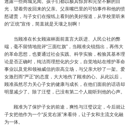
透露一些商城见闻。孩子们都以极其惊异和完全不解的目
光，望着劳改回来的父亲。父亲嘴巴里的可怕事件和他的愤
怒谴责，与子女们在报纸上看到的美好报道，从学校里听来
的“正统”宣传，简直就是天壤之别啊！
当顾准在长女顾淑林面前直言大跃进、人民公社的弊
端，毫不留情地批评“三面红旗”，当顾准尖锐指出，再伟大
的革命思想，也要通过社会实践、科学实验，检验其基本理
论是否正确时，纯洁而理想化的少女，自觉地站在维护革命
事业以及党和领袖威信的崇高立场，与父亲大吵了一架。爱
女激烈而“严正”的态度，大大地伤了顾准的心。从此以后，
顾准虽然尽力关心子女的健康与成长，在他们面前的话语却
明显减少了。除了汪璧，已没有第二个人能听到他的心声。
顾准为了保护子女的前途，爽性与汪璧议定，今后就让
子女把他作为一个“反党右派”来看待，让子女和主流文化融
为一体。