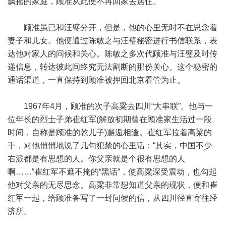
飘摇的家庭，顾准从此便不再回家去居住。
顾准虽已和汪璧分开，但是，他的心里无时不在思念着
妻子和儿女。他便通过陈敏之与汪璧秘密进行书信联系，表
达他对家人的问候和关心。陈敏之多次代顾准与汪璧及时传
递信息，转达彼此间终究无法割断的那份关心。这个秘密的
通话渠道，一直保持到顾准被押回北京看管为止。
1967年4月，顾准的次子高粱去四川“大串联”。他与一
位年长的烈士子弟崔红军(解放初期曾在顾准家生活过一段
时间，自称是顾准的乾儿子)邂逅相逢。崔红军拉着高粱的
手，对他悄悄地说了几句犯禁的心里话：“其实，中国不少
右派都是有思想的人。你父亲就是个很有思想的人
啊……”崔红军不遮不掩的“黑话”，使高粱深受震动，也勾起
他对父亲的无尽思念。高粱非常想知道父亲的现状，便和崔
红军一起，给顾准备写了一封问候的信，从四川径直寄往经
济所。