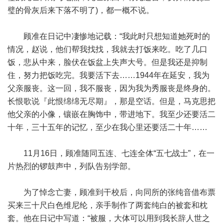
璧的骨灰后来下落不明了)，都一概不说。
顾准在日记中凄惨地记载：“我此时只想知道她死时的
情况，赵说，他们帮我找找，我就去打饭来吃。吃了几口
饭，悲从中来，脸伏在饭盆上失声大号。但是我还是抑制
住，努力把饭吃完。我要活下去……1944年在延安，我为
父亲服丧。这一回，我不服丧，因为我为秀服丧是终身的。
长恨歌说『此恨绵绵无尽期』，那是空话。但是，马克思把
他父亲的小像，镶嵌在胸饰中，带进地下。我至少还要活二
十年，三十五年的记忆，至少在我心里还要活二十年……
11月16日，顾准随同五连、七连全体“五七战士”，在一
片热烈的锣鼓声中，列队告别学部。
为了悼念亡妻，顾准到干校后，向同所的张纯音借布票
买来三十尺白色维尼纶，亲手制作了两套纯白的被套和枕
套。他在日记中写道：“被服，大体可以用到我长辞人世之