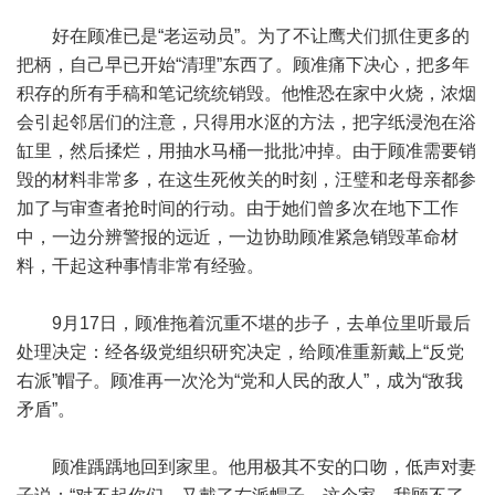
好在顾准已是“老运动员”。为了不让鹰犬们抓住更多的
把柄，自己早已开始“清理”东西了。顾准痛下决心，把多年
积存的所有手稿和笔记统统销毁。他惟恐在家中火烧，浓烟
会引起邻居们的注意，只得用水沤的方法，把字纸浸泡在浴
缸里，然后揉烂，用抽水马桶一批批冲掉。由于顾准需要销
毁的材料非常多，在这生死攸关的时刻，汪璧和老母亲都参
加了与审查者抢时间的行动。由于她们曾多次在地下工作
中，一边分辨警报的远近，一边协助顾准紧急销毁革命材
料，干起这种事情非常有经验。
9月17日，顾准拖着沉重不堪的步子，去单位里听最后
处理决定：经各级党组织研究决定，给顾准重新戴上“反党
右派”帽子。顾准再一次沦为“党和人民的敌人”，成为“敌我
矛盾”。
顾准踽踽地回到家里。他用极其不安的口吻，低声对妻