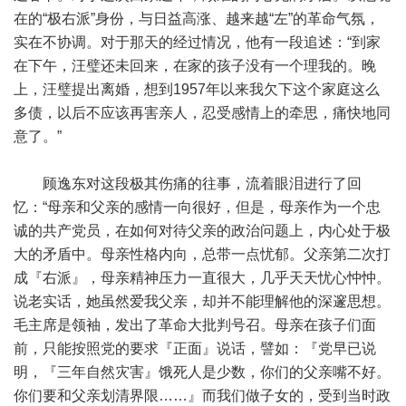
在的“极右派”身份，与日益高涨、越来越“左”的革命气氛，
实在不协调。对于那天的经过情况，他有一段追述：“到家
在下午，汪璧还未回来，在家的孩子没有一个理我的。晚
上，汪璧提出离婚，想到1957年以来我欠下这个家庭这么
多债，以后不应该再害亲人，忍受感情上的牵思，痛快地同
意了。”
顾逸东对这段极其伤痛的往事，流着眼泪进行了回
忆：“母亲和父亲的感情一向很好，但是，母亲作为一个忠
诚的共产党员，在如何对待父亲的政治问题上，内心处于极
大的矛盾中。母亲性格内向，总带一点忧郁。父亲第二次打
成『右派』，母亲精神压力一直很大，几乎天天忧心忡忡。
说老实话，她虽然爱我父亲，却并不能理解他的深邃思想。
毛主席是领袖，发出了革命大批判号召。母亲在孩子们面
前，只能按照党的要求『正面』说话，譬如：『党早已说
明，『三年自然灾害』饿死人是少数，你们的父亲嘴不好。
你们要和父亲划清界限……』而我们做子女的，受到当时政