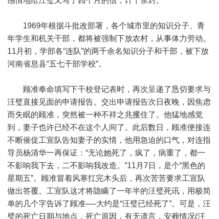
感情地给江璧又写了四个月的信，计十余封。
1969年根据斗批改部署，各个城市里的知识分子、青
年学生和机关干部，都将被强制下放农村，从事体力劳动。
11月初，学部各“连队”的两千余名知识分子和干部，被下放
河南省息县“五七干部学校”。
顾准奉命填写下干校登记表时，再次呈递了恳切要求与
汪璧直接见面的申请报告。交出申请报告次日夜晚，因焦虑
而失眠的顾准，突然被一种不祥之兆攫住了。他猛地感觉
到，妻子也许已经不在这个人间了。此后数日，顾准便接连
不断催促工宣队告知妻子的实情，他用急迫的口气，对连指
导员杨清华一再保证：“无论她死了，疯了，病重了，都一
不影响我下去，二不影响我改造。”11月7日，是个“黑色的
星期五”。顾准冒着风寒扛完木头后，再次苦苦要求工宣队
做出答覆。工宣队这才将隐瞒了一年半的汪璧死讯，用极简
单的几个字告诉了顾准──大约是“汪璧已经死了”。可是，汪
璧的死亡日期与地点，死亡原因，有无遗言，安葬情况(汪