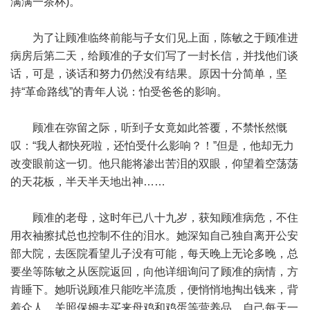
满满一茶杯)。
为了让顾准临终前能与子女们见上面，陈敏之于顾准进
病房后第二天，给顾准的子女们写了一封长信，并找他们谈
话，可是，谈话和努力仍然没有结果。原因十分简单，坚
持“革命路线”的青年人说：怕受爸爸的影响。
顾准在弥留之际，听到子女竟如此答覆，不禁怅然慨
叹：“我人都快死啦，还怕受什么影响？！”但是，他却无力
改变眼前这一切。他只能将渗出苦泪的双眼，仰望着空荡荡
的天花板，半天半天地出神……
顾准的老母，这时年已八十九岁，获知顾准病危，不住
用衣袖擦拭总也控制不住的泪水。她深知自己独自离开公安
部大院，去医院看望儿子没有可能，每天晚上无论多晚，总
要坐等陈敏之从医院返回，向他详细询问了顾准的病情，方
肯睡下。她听说顾准只能吃半流质，便悄悄地掏出钱来，背
着众人，关照保姆去买来母鸡和鸡蛋等营养品，自己每天一