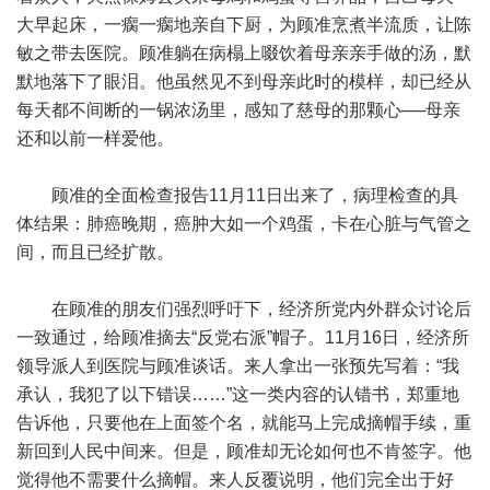
大早起床，一瘸一瘸地亲自下厨，为顾准烹煮半流质，让陈
敏之带去医院。顾准躺在病榻上啜饮着母亲亲手做的汤，默
默地落下了眼泪。他虽然见不到母亲此时的模样，却已经从
每天都不间断的一锅浓汤里，感知了慈母的那颗心──母亲
还和以前一样爱他。
顾准的全面检查报告11月11日出来了，病理检查的具
体结果：肺癌晚期，癌肿大如一个鸡蛋，卡在心脏与气管之
间，而且已经扩散。
在顾准的朋友们强烈呼吁下，经济所党内外群众讨论后
一致通过，给顾准摘去“反党右派”帽子。11月16日，经济所
领导派人到医院与顾准谈话。来人拿出一张预先写着：“我
承认，我犯了以下错误……”这一类内容的认错书，郑重地
告诉他，只要他在上面签个名，就能马上完成摘帽手续，重
新回到人民中间来。但是，顾准却无论如何也不肯签字。他
觉得他不需要什么摘帽。来人反覆说明，他们完全出于好