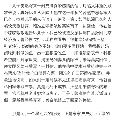
儿子突然寄来一封充满真挚感情的信，对陷入冰窟的顾
准来说，真好比喜从天降！他在这一年多的苦熬中思念家人
已久，捧着儿子的来信读了一遍又一遍，如同饥渴已久的人
畅饮天赐甘露。顾准立即提笔给高粱写了一封回信，他在信
中喋喋絮絮地告诉儿子：我已经被造反派从周口店揪回北京
经济所，曾经挨过打，现在在看书，很想念妈妈(指汪璧──
引者注)，妈妈的身体不好，你们要多照顾她，我很想让妈
妈吃到我做的鱼，她一直很爱吃鱼……顾准最后表示：我很
希望能回到家里去。渴望见到妻儿的顾准，未等高粱回信，
便立即又给汪璧写了一封信。他在信中要求汪璧给他寄一些
布票来(当时凭户口簿领布票；顾准的户口还留在家里)，并
急迫地说明，如果到一定时候不见江璧把布票寄来，他就自
己回家来取布票。真是无巧不成书。汪璧用平信寄出的布
票，恰巧就莫名其妙地遗失了。于是，顾准便向造反派请了
假，穿戴得整整齐齐，兴奋地踏上了回家的路途。
那是5月一个星期六的傍晚，正是家家户户灯下团聚的