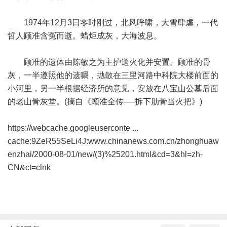
1974年12月3日零时刚过，北风呼啸，大雪肆虐，一代
哲人顾准含冤而逝。蜡炬成灰，大海波息。
顾准的遗体由陈敏之为主护送火化并安置。顾准的骨
灰，一半遵照他的遗嘱，抛散在三里河路中科院大楼前面的
小河里，另一半根据经济所的意见，安放在八宝山公墓后面
的老山骨灰堂。(摘自《顾准全传──拆下肋骨当火把》)
https://webcache.googleuserconte ...
cache:9ZeR55SeLi4J:
www.chinanews.com.cn/zhonghuaw
enzhai/2000-08-01/new/
(3)%25201.html&cd=3&hl=zh-
CN&ct=clnk