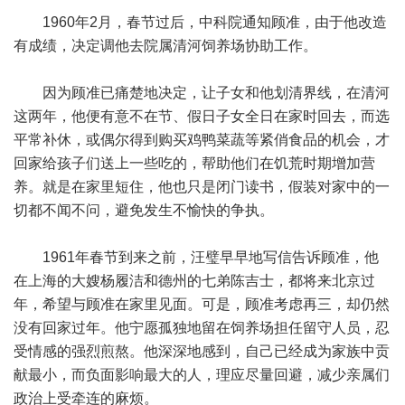
1960年2月，春节过后，中科院通知顾准，由于他改造
有成绩，决定调他去院属清河饲养场协助工作。
因为顾准已痛楚地决定，让子女和他划清界线，在清河
这两年，他便有意不在节、假日子女全日在家时回去，而选
平常补休，或偶尔得到购买鸡鸭菜蔬等紧俏食品的机会，才
回家给孩子们送上一些吃的，帮助他们在饥荒时期增加营
养。就是在家里短住，他也只是闭门读书，假装对家中的一
切都不闻不问，避免发生不愉快的争执。
1961年春节到来之前，汪璧早早地写信告诉顾准，他
在上海的大嫂杨履洁和德州的七弟陈吉士，都将来北京过
年，希望与顾准在家里见面。可是，顾准考虑再三，却仍然
没有回家过年。他宁愿孤独地留在饲养场担任留守人员，忍
受情感的强烈煎熬。他深深地感到，自己已经成为家族中贡
献最小，而负面影响最大的人，理应尽量回避，减少亲属们
政治上受牵连的麻烦。