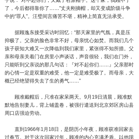
子说：“对不起你们，又戴了右派帽子。这个家，我顾不了
了，今后都得靠你了……”丈夫刚摘帽，却又变成阶级斗争
中的“罪人”。汪璧间言痛苦不堪，精神上简直无法承受。
据顾逸东接受采访时回忆：“那天家里的气氛，真是压
抑极了。父亲的脸色非常不好，母亲忧心如焚。而我们几个
孩子获知大难又一次降临到我们家里，紧张得不知所措。父
亲和母亲关着门在房里小声谈话，声音很轻，我们在门外，
只能听到父亲说的那几句话：『对不起你们……』父亲那时
的心情一定是双重的难受，他一定是难受极了。而母亲，大
概已经绝望得失去了生的勇气……”
顾准戴帽后，只准在家呆两天。9月19日清晨，顾准默
默地告别妻儿，背上铺盖卷，被强行遣送到北京郊区房山县
周口店强迫劳动。
直到1966年1月18日，是阴历小年夜，顾准获准回家去
过春节。对于这次回家过年，顾准的内心充满矛盾。以他现