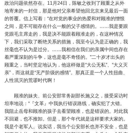
政治问题依然存在。11月24日，陈敏之收到了顾重之从外
地寄来的一封信，那是他对父亲希望他回北京来见最后一面
的答覆。信上写着：“在对党的事业的热爱和对顾准的憎恨
之间，是不可能存在什么一般的父子感情的。……我是要跟
党跟毛主席走的，我是决不能跟着顾准走的，在这种情况
下，我们采取了断绝关系的措施，我至今认为是正确的，我
丝毫也不认为是过分。……我相信在我们的亲属中间也存在
着严重深刻的斗争，这也是毫不奇怪的。”二十岁才出头的
顾重之，当时坚定地认为，他这样做是“大公无私”、“大义灭
亲”，而这就是“无产阶级的感情”。那真正是一个人性扭曲、
人性泯灭的荒谬时代啊！
顾准的妹夫、前公安部常务副部长施义之，接受采访时
坦率地说：“『文革』中我执行错误路线，确实犯了大错。
我阻止岳母和顾准的孩子去看望顾准，也是错误的。对此我
不回避，也不推卸。但是，那个年代就是这样要求大家的。
我是个老军人。说实话，我当个公安部长也并不安全，也是