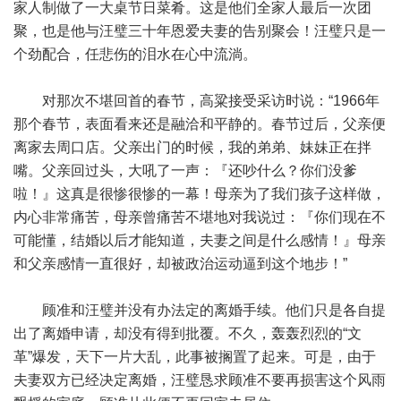
家人制做了一大桌节日菜肴。这是他们全家人最后一次团
聚，也是他与汪璧三十年恩爱夫妻的告别聚会！汪璧只是一
个劲配合，任悲伤的泪水在心中流淌。
对那次不堪回首的春节，高粱接受采访时说：“1966年
那个春节，表面看来还是融洽和平静的。春节过后，父亲便
离家去周口店。父亲出门的时候，我的弟弟、妹妹正在拌
嘴。父亲回过头，大吼了一声：『还吵什么？你们没爹
啦！』这真是很惨很惨的一幕！母亲为了我们孩子这样做，
内心非常痛苦，母亲曾痛苦不堪地对我说过：『你们现在不
可能懂，结婚以后才能知道，夫妻之间是什么感情！』母亲
和父亲感情一直很好，却被政治运动逼到这个地步！”
顾准和汪璧并没有办法定的离婚手续。他们只是各自提
出了离婚申请，却没有得到批覆。不久，轰轰烈烈的“文
革”爆发，天下一片大乱，此事被搁置了起来。可是，由于
夫妻双方已经决定离婚，汪璧恳求顾准不要再损害这个风雨