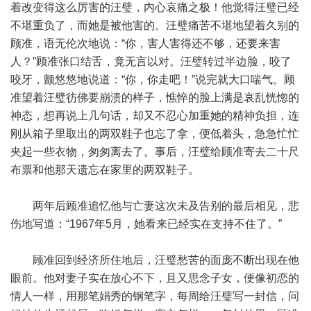
着改变得这么厉害的汪璧，内心哀痛之极！他觉得汪璧已经
不堪重负了，而她是被他害的。汪璧痛苦不堪地望着久别的
顾准，语无伦次地说：“你，害人害得还不够，还要来害
人？”顾准张口结舌，竟无言以对。汪璧转过半边脸，咬了
咬牙，颤悠悠地说道：“你，你走吧！”说完就大口喘气。顾
准望着汪璧彷佛要崩溃的样子，憔悴的脸上满是哀乱恍惚的
神态，想再说上几句话，却又不忍心加重她的精神负担，连
刚从箱子里取出的两双鞋子也忘了拿，便低着头，急急忙忙
夹起一些衣物，匆匆离去了。事后，汪璧给顾准寄去二十尺
布票和他那天遗忘在家里的两双鞋子。
两年后顾准追忆他与亡妻这次未及告别的最后相见，悲
伤地写道：“1967年5月，她看来已经实在支持不住了。”
顾准回到经济所住地后，汪璧愁苦的面庞不断出现在他
眼前。他对妻子实在放心不下，且又思念子女，便像初恋的
情人一样，用那笔娟秀的钢笔字，每周给汪璧写一封信，问