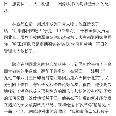
日，服丧从白，从古礼也……”他以此作为对汪璧永久的纪
念。
林彪死亡后，周恩来成为二号人物，他直接发了
话：“让学部回来吧！”于是，1972年7月，干校全体人员返
回北京。虽然干校的军事编制仍然保留，大家都返回家里居
住，军(工)宣队只是定期召集各“连队”学习和劳动，平日的
管理大大放松了。
顾准在刚回北京的好心情驱使下，到照相馆去拍了一张
面带微笑的半身像，翻印了许多份，在背面一一注明：“一
九七二年八月三日即自河南明港回后第六天摄于北京”，又
分别附上信件，寄给子女和潘序伦等亲友。很快，他便高兴
地收到了潘序伦等人语带惊喜的回信，却始终没有得到子女
的任何回音。这使他怅然不已。他实在不知道如何才能使近
在咫尺的子女放弃政治成见，来和他这个“反革命”爸爸见上
一面。他无比伤感地对张纯音喟叹：“我知道我母亲和孩子