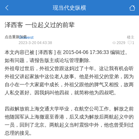
现当代史纵横
泽西客 一位起义过的前辈
点击重新加载
Gowest
楼主
2023-3-20 04:43:38
2029
1
本文内容已被 [ 泽西客 ] 在 2015-04-06 17:36:33 编辑过。
如有问题，请报告版主或论坛管理删除.
外祖母过世后，外祖父曾跟这妈过了十年。这让我有机会听
外祖父讲起家族中这位老人故事。他是外祖父的堂弟，因为
自小在一个大家庭中成长，外祖父跟他的脾气又相投，故两
人私交甚好。因我妈叫他四叔，就简称他为四叔吧。
四叔解放前上海交通大学毕业，在航空公司工作。解放之前
他随国军从上海撤退至香港，后又成为解放后两航起义中的
一员，回到了北京。两航起义当时震惊中外，他也曾受到过
总理的接见。