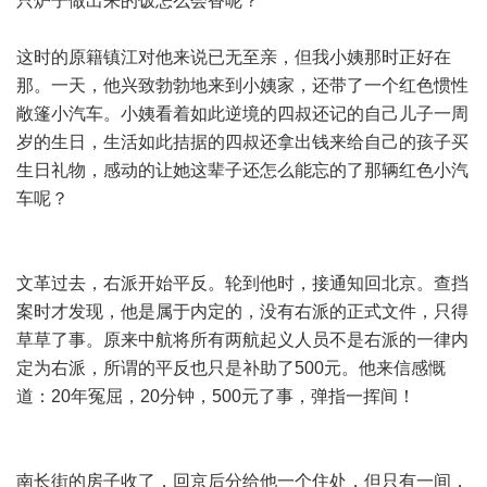
只炉子做出来的饭怎么会香呢？
这时的原籍镇江对他来说已无至亲，但我小姨那时正好在
那。一天，他兴致勃勃地来到小姨家，还带了一个红色惯性
敞篷小汽车。小姨看着如此逆境的四叔还记的自己儿子一周
岁的生日，生活如此拮据的四叔还拿出钱来给自己的孩子买
生日礼物，感动的让她这辈子还怎么能忘的了那辆红色小汽
车呢？
文革过去，右派开始平反。轮到他时，接通知回北京。查挡
案时才发现，他是属于内定的，没有右派的正式文件，只得
草草了事。原来中航将所有两航起义人员不是右派的一律内
定为右派，所谓的平反也只是补助了500元。他来信感慨
道：20年冤屈，20分钟，500元了事，弹指一挥间！
南长街的房子收了，回京后分给他一个住处，但只有一间，