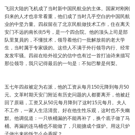
飞回大陆的飞机成了当时新中国民航业的主体。国家对刚刚
归来的人才也非常看重，他们成了当时几乎空白的中国民航
业的中坚力量。四叔留在了北京民航做技术工作，住在离天
安门不远的南长街5号，是一个四合院。他的顶头上司是部
队里复員的，不懂技术，领导着他们一批解放前的老大学
生，当时属于专家级的。这些人不满于外行领导内行、经常
发发牢骚。四叔在给外祖父的信中也有过一首打油诗来描写
那位领导，我只记得最后的一句是：不知巴黎是何梨。
五七年四叔被定为右派，他的工资从每月150元降到每月50
元。文革时期天安门附近有历史问题的人都要离开，他被赶
回了原籍，工资又从50元每月降到了这时15元每月。夫人
不工作，一家人生活清贫。好在他生性乐观，这时也不失幽
默。他调侃道：一只铁桶漏的不能再补了，换个底子做了马
桶。再漏的连马桶也不能做了，只能搪成个煤炉。用这只炉
子做出来的饭怎么会香呢？