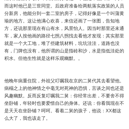
而这时他已是三世同堂。后政府准备给两航落实政策的人员
分新房，他能分到一套二室的房子，记得好像是一个叫蒲黄
瑜的地方。这让他满心欢喜，来信还画了一张图，告知地
方，还说那里现在有山有水，风景怡人。因当时那里还未通
车，家人按他画的路径七拐八拐找去看他才发现：其实那里
就是一个大工地，堆了些建筑材料，坑坑洼洼，道路也没
有，门牌也没有，他所谓的山是指砖和沙，水是指低洼处的
积水。但他生性就是这样乐观幽默。。
他晚年病重住院，外祖父叮嘱我在京的二舅代其去看望他。
病榻之上的他神情之中毫无对死神的恐惧，言谈之间也还是
风趣幽默。反而反复叮嘱我二舅：你经常出差，不要舍不得
坐卧铺，年轻时也要爱惜自己的身体。还说：你看我现在不
是天天在坐卧铺？呵呵。看着二舅的孩子，他说：XX都这
么大了，我也该走了。