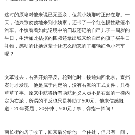
这时的原籍对他来说已无至亲，但我小姨那时正好在那。一
天，他兴致勃勃地来到小姨家，还带了一个红色惯性敞篷小
汽车。小姨看着如此逆境中的四叔还记的自己儿子一周岁的
生日，生活如此拮据的四叔还拿出钱来给自己的孩子买生日
礼物，感动的让她这辈子还怎么能忘的了那辆红色小汽车
呢？
文革过去，右派开始平反。轮到他时，接通知回北京。查挡
案时才发现，他是属于内定的，没有右派的正式文件，只得
草草了事。原来中航将所有两航起义人员不是右派的一律内
定为右派，所谓的平反也只是补助了500元。他来信感慨
道：20年冤屈，20分钟，500元了事，弹指一挥间！
南长街的房子收了，回京后分给他一个住处，但只有一间，