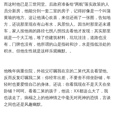
而这时他已是三世同堂。后政府准备给“两航”落实政策的人
员分新房，他能分到一套二室的房子，记得好像是一个叫蒲
黄瑜的地方。这让他满心欢喜，来信还画了一张图，告知地
方，还说那里现在有山有水，风景怡人。因当时那里还未通
车，家人按他画的路径七拐八拐找去看他才发现：其实那里
就是一个大工地，堆了些建筑材料，坑坑洼洼，道路也没
有，门牌也没有，他所谓的山是指砖和沙，水是指低洼处的
积水。但他生性就是这样乐观幽默。。
他晚年病重住院，外祖父叮嘱我在京的二舅代其去看望他。
反而反复叮嘱我二舅：你经常出差，不要舍不得坐卧铺，年
轻时也要爱惜自己的身体。还说：你看我现在不是天天在坐
卧铺？呵呵。看着二舅的孩子，他说：XX都这么大了，我
也该走了。病榻之上的他神情之中毫无对死神的恐惧，言谈
之间也还是风趣幽默。