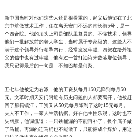
新中国当时对他们这些人还是很看重的，起义后他留在了北
京中航做技术工作，住在离天安门不远的南长街5号，是一
个四合院。他的顶头上司是部队里复員的、不懂技术，领导
他们一批解放前的老大学生，当时属于专家级的。这些人不
满于这个领导外行领导内行，经常发发牢骚。四叔在给外祖
父的信中也有过牢骚，他有过一首打油诗来数落那位领导，
我只记得最后的一句是：不知巴黎是何梨。
五七年他被定为右派，他的工资从每月150元降到每月50
元。文革时期天安门附近有历史问题的人都要离开，他被赶
回了原籍镇江，工资又从50元每月降到了这时15元每月。
夫人不工作，一家人生活拮据。好在他生性乐观，这时也不
失幽默，他调侃道：一只铁桶漏的不能再补了，换个底子做
了马桶。再漏的连马桶也不能做了，只能搪成个煤炉，用这