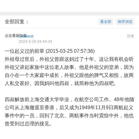
全部回复
看全部
倒序浏览
1
点击重新加载
Gowest
沙发
2023-3-20 04:44:34
一位起义过的前辈 (2015-03-25 07:57:36)
外祖母过世后，外祖父曾跟这妈过了十年。这让我有机会听
外祖父讲起家族中这位老人故事。他是外祖父的堂弟，因为
自小在一个大家庭中成长，外祖父跟他的脾气又相投，故两
人私交甚好。因我妈叫他四叔，就简称他为四叔吧。
四叔解放前上海交通大学毕业，在航空公司工作。48年他随
公司从上海撤退至香港，后又成为1949年11月9日两航起义
事件中的一员，回到了北京。两航事件当时震惊中外，他也
曾受到过总理的接见。