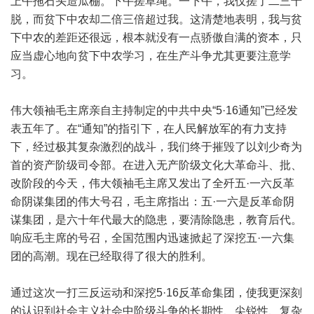
上午拖石头造瓜棚。下午搓草绳。一下午，我仅搓了二三十
脱，而贫下中农却二倍三倍超过我。这清楚地表明，我与贫
下中农的差距还很远，根本就没有一点骄傲自满的资本，只
应当虚心地向贫下中农学习，在生产斗争尤其更要注意学
习。
伟大领袖毛主席亲自主持制定的中共中央“5·16通知”已经发
表五年了。在“通知”的指引下，在人民解放军的有力支持
下，经过极其复杂激烈的战斗，我们终于摧毁了以刘少奇为
首的资产阶级司令部。在进入无产阶级文化大革命斗、批、
改阶段的今天，伟大领袖毛主席又发出了全歼五·一六反革
命阴谋集团的伟大号召，毛主席指出：五·一六是反革命阴
谋集团，是六十年代最大的隐患，要清除隐患，教育后代。
响应毛主席的号召，全国范围内迅速掀起了深挖五·一六集
团的高潮。现在已经取得了很大的胜利。
通过这次一打三反运动和深挖5·16反革命集团，使我更深刻
的认识到社会主义社会中阶级斗争的长期性、尖锐性、复杂