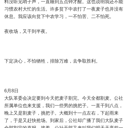
料没听见哨子声，一直睡到五点钟才醒。这也说明我还不能
习惯农村大忙的生活。许多贫下中农打了一夜麦子也并没有
休息。我应该向贫下中农学习，一不怕苦、二不怕死。
夜收场，又干到半夜。
下定决心，不怕牺牲，排除万难，去争取胜利。
6月8日
大队革委会决定要到今天把麦子割完。今天全都割麦。公社
所属单位也来支援，我们一些男的挑把子。一直干到八点，
晚上又是割麦子，挑把子。大概到十一点左右，下起雨来
了，于是又赶快抢场。到家后，公社却广播了我们大队麦子
全部割完的喜报，接着，公社干部又来叫我们明天天亮前一