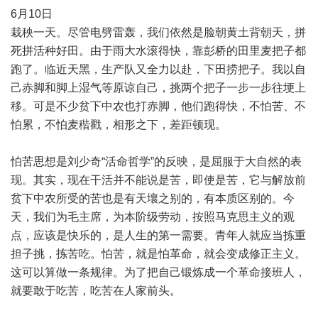
6月10日
栽秧一天。尽管电劈雷轰，我们依然是脸朝黄土背朝天，拼
死拼活种好田。由于雨大水滚得快，靠彭桥的田里麦把子都
跑了。临近天黑，生产队又全力以赴，下田捞把子。我以自
己赤脚和脚上湿气等原谅自己，挑两个把子一步一步往埂上
移。可是不少贫下中农也打赤脚，他们跑得快，不怕苦、不
怕累，不怕麦稭戳，相形之下，差距顿现。
怕苦思想是刘少奇“活命哲学”的反映，是屈服于大自然的表
现。其实，现在干活并不能说是苦，即使是苦，它与解放前
贫下中农所受的苦也是有天壤之别的，有本质区别的。今
天，我们为毛主席，为本阶级劳动，按照马克思主义的观
点，应该是快乐的，是人生的第一需要。青年人就应当拣重
担子挑，拣苦吃。怕苦，就是怕革命，就会变成修正主义。
这可以算做一条规律。为了把自己锻炼成一个革命接班人，
就要敢于吃苦，吃苦在人家前头。