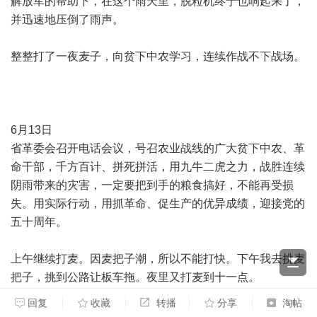
解放军的帮助下，在这个雨天里，脱粒机终于也响起来了，
并迅速地压倒了雨声。
整整打了一夜麦子，向贫下中农学习，连续作战不下战场。
6月13日
省革委会召开电话会议，号召农业战线的广大贫下中农、革
命干部，千方百计、拼死拼活，用九牛二虎之力，战胜连续
阴雨带来的灾害，一定要把到手的粮食搞好，不能再受损
失。用实际行动，用抓革命、促生产的优异成绩，迎接党的
五十周年。
上午继续打麦。因麦把子潮，所以不能打快。下午我去挑麦
把子，挑到公路让板车拖。夜里又打麦到十一点。
回复
收藏
转播
分享
淘帖