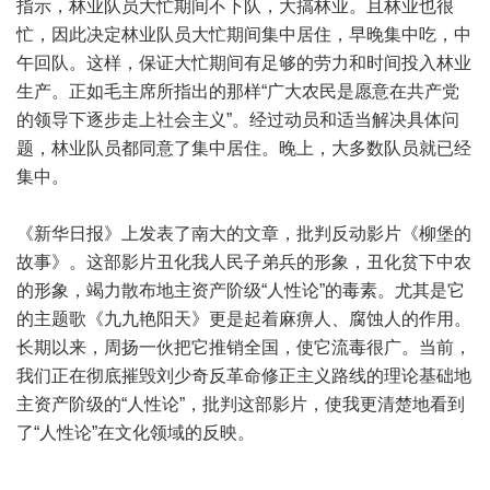
指示，林业队员大忙期间不下队，大搞林业。且林业也很
忙，因此决定林业队员大忙期间集中居住，早晚集中吃，中
午回队。这样，保证大忙期间有足够的劳力和时间投入林业
生产。正如毛主席所指出的那样“广大农民是愿意在共产党
的领导下逐步走上社会主义”。经过动员和适当解决具体问
题，林业队员都同意了集中居住。晚上，大多数队员就已经
集中。
《新华日报》上发表了南大的文章，批判反动影片《柳堡的
故事》。这部影片丑化我人民子弟兵的形象，丑化贫下中农
的形象，竭力散布地主资产阶级“人性论”的毒素。尤其是它
的主题歌《九九艳阳天》更是起着麻痹人、腐蚀人的作用。
长期以来，周扬一伙把它推销全国，使它流毒很广。当前，
我们正在彻底摧毁刘少奇反革命修正主义路线的理论基础地
主资产阶级的“人性论”，批判这部影片，使我更清楚地看到
了“人性论”在文化领域的反映。