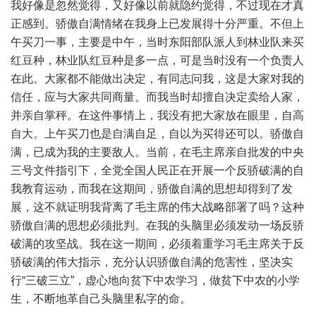
我好像是忽然觉得，又好像以前就隐约觉得，不过现在才真
正感到。骄傲自满情绪在我身上已发展得十分严重。不但上
午买刀一事，主要是中午，当时东阳部队派人到林业队来买
红豆种，林业队红豆种是多一点，可是当时没有一个负责人
在此。大家都不能做出决定，有同志问我，这是大家对我的
信任，应与大家共同商量。而我当时却擅自决定卖给人家，
并亲自掌秤。在这件事情上，我没有把大家放在眼里，自高
自大。上午买刀也是自满自足，自以为买得还可以。骄傲自
满，已成为我的主要敌人。当前，在毛主席亲自批发的中央
三号文件指引下，全党全国人民正在开展一个反骄破满的自
我教育运动，而我在这期间，骄傲自满的思想却得到了发
展，这不就证明我背离了毛主席的伟大战略部署了吗？这种
骄傲自满的思想必须批判。在我的头脑里必须发动一场反骄
破满的攻坚战。我在这一期间，必须着重学习毛主席关于反
骄破满的伟大指示，充分认识骄傲自满的危害性，坚决实
行“三破三立”，虚心地向贫下中农学习，做贫下中农的小学
生，不断地革自己头脑里私字的命。