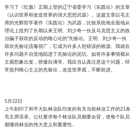
学习了《红旗》五期上登的辽宁省委学习《实践论》的文章
《认识世界和改造世界的强大思想武器》。这篇文章以毛主
席的光辉哲学著作《实践论》为武器，比较系统地全面地从
理论上批判了长期以来王明、刘少奇一伙反马克思主义的政
治骗子鼓吹的反动的唯心论的“先验论。王明、刘少奇一伙
鼓吹先验论流毒很广，它成为许多人犯错误的根源。我就在
许多问题不自觉地陷进了先验论的泥坑。如有许多事情都从
主观想象出发，骄傲自满等。我应当认真注意这个问题，经
常批判唯心主义的先验论，改造世界观，不断前进。
5月22日
上午刻印了和平大队林业队印发的有关当前林业工作的21条
毛主席语录。公社要求每个林业队员都要会背，使每个队员
都懂得林业的伟大意义和重要性。