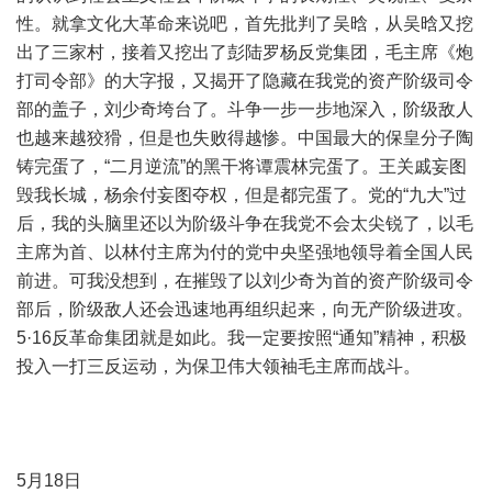
性。就拿文化大革命来说吧，首先批判了吴晗，从吴晗又挖
出了三家村，接着又挖出了彭陆罗杨反党集团，毛主席《炮
打司令部》的大字报，又揭开了隐藏在我党的资产阶级司令
部的盖子，刘少奇垮台了。斗争一步一步地深入，阶级敌人
也越来越狡猾，但是也失败得越惨。中国最大的保皇分子陶
铸完蛋了，“二月逆流”的黑干将谭震林完蛋了。王关戚妄图
毁我长城，杨余付妄图夺权，但是都完蛋了。党的“九大”过
后，我的头脑里还以为阶级斗争在我党不会太尖锐了，以毛
主席为首、以林付主席为付的党中央坚强地领导着全国人民
前进。可我没想到，在摧毁了以刘少奇为首的资产阶级司令
部后，阶级敌人还会迅速地再组织起来，向无产阶级进攻。
5·16反革命集团就是如此。我一定要按照“通知”精神，积极
投入一打三反运动，为保卫伟大领袖毛主席而战斗。
5月18日