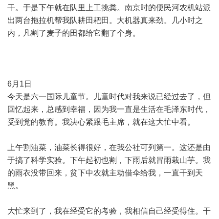
干。于是下午就在队里上工挑粪。南京时的便民河农机站派
出两台拖拉机帮我队耕田耙田。大机器真来劲。几小时之
内，凡割了麦子的田都给它翻了个身。
6月1日
今天是六一国际儿童节。儿童时代对我来说已经过去了，但
回忆起来，总感到幸福，因为我一直是生活在毛泽东时代，
受到党的教育。我决心紧跟毛主席，就在这大忙中看。
上午割油菜，油菜长得很好，在我公社可列第一。这还是由
于搞了科学实验。下午起初也割，下雨后就冒雨栽山芋。我
的雨衣没带回来，贫下中农就主动借伞给我，一直干到天
黑。
大忙来到了，我在经受它的考验，我相信自己经受得住。干