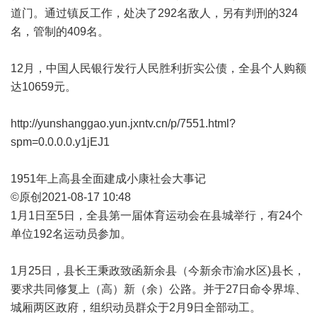
道门。通过镇反工作，处决了292名敌人，另有判刑的324
名，管制的409名。
12月，中国人民银行发行人民胜利折实公债，全县个人购额
达10659元。
http://yunshanggao.yun.jxntv.cn/p/7551.html?
spm=0.0.0.0.y1jEJ1
1951年上高县全面建成小康社会大事记
©原创2021-08-17 10:48
1月1日至5日，全县第一届体育运动会在县城举行，有24个
单位192名运动员参加。
1月25日，县长王秉政致函新余县（今新余市渝水区)县长，
要求共同修复上（高）新（余）公路。并于27日命令界埠、
城厢两区政府，组织动员群众于2月9日全部动工。