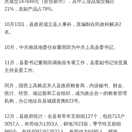
共成交147649元（折合新币），其中工业品成交额占
21%，农副产品占79%。
10月13日，县政府成立县人事科，其编制在民政科解决2
名。
10月，中共南昌地委任命董雨田为中共上高县委书记。
11月，县委书记董雨田调南昌专署工作，县委副书记张亚翼
主持县委工作。
同月，国营上高粮店并入县政府粮食局，内设秘书、财会、
统计、经营、储运股和工会组织，成为政企合一的粮食管理
机构，办公地址在县城观音阁623号。
12月，县政府统计：全县有常年互助组127个，包括713户
3057人，有劳动力1353人，耕地7623亩；季节性互助组
860个，包括4097户13522人，有劳动力6495人，耕地