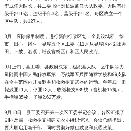
李成任大队长，县工委书记刘长波兼任大队政委。大队有排
级干部10名，连级干部3名，营级干部1名。每区成立一个
区中队，共127人。
8月，废除保甲制度，进行新的行政区划，全县设城厢、徐
市、田心、磻村、界埠五个区工委（11月从界埠区内划出墓
田、下陂、泗溪，增设官桥区）和区人民政府。
9月上旬，县工委、县政府决定，组织县大队、区中队等力
量随同中国人民解放军第二野战军五兵团随营学校和99支队
在全县范围内开展剿匪和收缴枪支武器的运动。至年底，击
毙残匪11人，俘匪13人，收缴枪支889枝（含机枪15挺）、
手榴弹35枚、子弹2.62万发。
9月18日，县工委召开第一次区工委书记会议，各区汇报了
剿匪反霸、收缴枪支和建立农协组织情况。会议总结指出，
要大胆启用新干部，同时贯彻好减租减息和反霸政策。