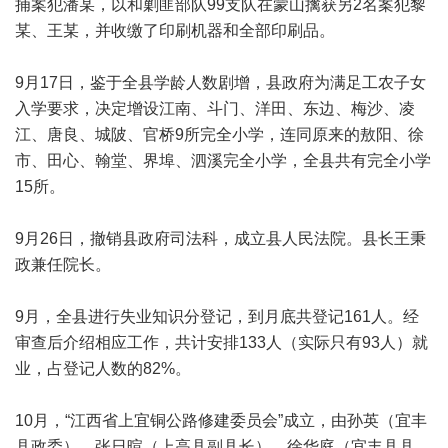
捕案犯潘某，以和剿匪部队99支队在蒙山擒获另2名案犯黎
某、王某，并收缴了印刷机器和全部印刷品。
9月17日，鉴于全县学龄人数剧增，县政府为满足工农子女
入学要求，决定增设江南、斗门、洋田、东边、梅沙、凌
江、唐良、城陂、官桥9所完全小学，连同原来的敖阳、徐
市、田心、翰堂、界埠、泗溪完全小学，全县共有完全小学
15所。
9月26日，撤销县政府司法科，成立县人民法院。县长王秉
政兼任院长。
9月，全县进行失业知识分登记，到月底共登记161人。经
审查后介绍相应工作，共计安排133人（实际只有93人）就
业，占登记人数的82%。
10月，“江西省上宜铜公路修建委员会”成立，由孙英（宜丰
县政委）、张日暄（上高县副县长）、徐华庭（宜丰县县