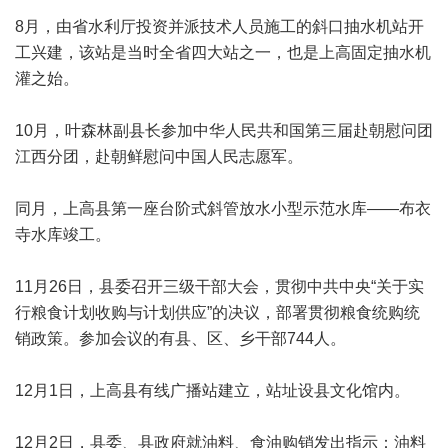
8月，由省水利厅投资并派技术人员施工的斜口抽水机站开
工兴建，该站是当时全省四大站之一，也是上高固定抽水机
灌之始。
10月，叶森林副县长参加中华人民共和国第三届赴朝慰问团
江西分团，赴朝鲜慰问中国人民志愿军。
同月，上高县第一座台阶式斜管放水小型示范水库——布衣
寺水库竣工。
11月26日，县委召开三级干部大会，贯彻中共中央“关于实
行粮食计划收购与计划供应”的决议，部署贯彻粮食统购统
销政策。参加会议的有县、区、乡干部744人。
12月1日，上高县有线广播站建立，站址设县文化馆内。
12月2日，县委、县政府就油料、食油购销发出指示：油料