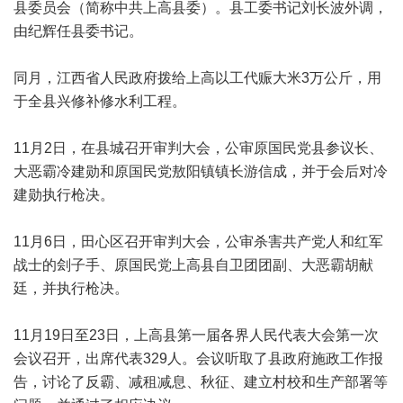
县委员会（简称中共上高县委）。县工委书记刘长波外调，
由纪辉任县委书记。
同月，江西省人民政府拨给上高以工代赈大米3万公斤，用
于全县兴修补修水利工程。
11月2日，在县城召开审判大会，公审原国民党县参议长、
大恶霸冷建勋和原国民党敖阳镇镇长游信成，并于会后对冷
建勋执行枪决。
11月6日，田心区召开审判大会，公审杀害共产党人和红军
战士的刽子手、原国民党上高县自卫团团副、大恶霸胡献
廷，并执行枪决。
11月19日至23日，上高县第一届各界人民代表大会第一次
会议召开，出席代表329人。会议听取了县政府施政工作报
告，讨论了反霸、减租减息、秋征、建立村校和生产部署等