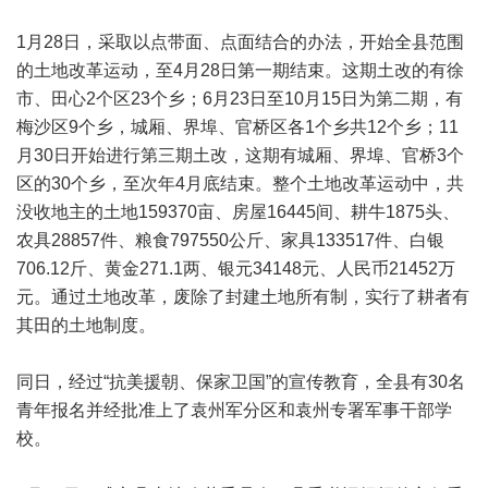
1月28日，采取以点带面、点面结合的办法，开始全县范围
的土地改革运动，至4月28日第一期结束。这期土改的有徐
市、田心2个区23个乡；6月23日至10月15日为第二期，有
梅沙区9个乡，城厢、界埠、官桥区各1个乡共12个乡；11
月30日开始进行第三期土改，这期有城厢、界埠、官桥3个
区的30个乡，至次年4月底结束。整个土地改革运动中，共
没收地主的土地159370亩、房屋16445间、耕牛1875头、
农具28857件、粮食797550公斤、家具133517件、白银
706.12斤、黄金271.1两、银元34148元、人民币21452万
元。通过土地改革，废除了封建土地所有制，实行了耕者有
其田的土地制度。
同日，经过“抗美援朝、保家卫国”的宣传教育，全县有30名
青年报名并经批准上了袁州军分区和袁州专署军事干部学
校。