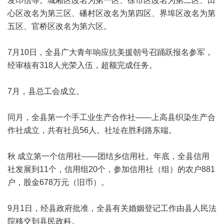
发印信等。城厢区改名为第一区、徐市区改名为第二区、田
心区改名为第三区、磻村区改名为第四区、界埠区改名为第
五区、官桥区改名为第六区。
7月10日，全县广大青年响应抗美援朝号召踊跃报名参军，
经审核有318人光荣入伍，超额完成任务。
7月，县总工会成立。
同月，全县第一个手工业生产合作社——上高县织染生产合
作社成立，共有社员56人。社址在胜利路东端。
秋 成立第一个信用社——团结乡信用社。年底，全县信用
社发展到11个，信用组20个，参加信用社（组）的农户881
户，股金678万元（旧币）。
9月1日，经县政府批准，全县有关婚姻登记工作由县人民法
院移交到县民政科。