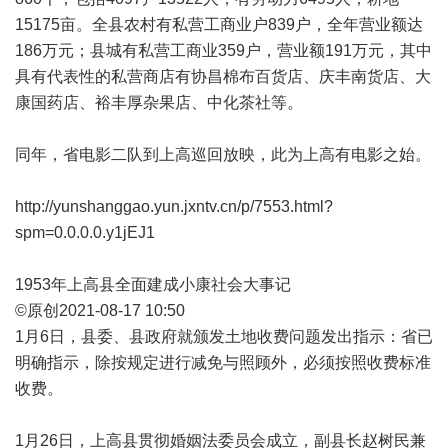
15175亩。全县农村有私营工商业户839户，全年营业额达
186万元；县城有私营工商业359户，营业额191万元，其中
具有代表性的私营商店有协昌棉布百货店、庆丰南货店、大
康国药店、裕丰厚杂果店、中化茶社等。
同年，省电影二队到上高巡回放映，此为上高有电影之始。
http://yunshanggao.yun.jxntv.cn/p/7553.html?
spm=0.0.0.0.y1jEJ1
1953年上高县全面建成小康社会大事记
©原创2021-08-17 10:50
1月6日，县委、县政府就颁发土地收费问题发出指示：省已
明确指示，除按规定进行减免与照顾外，必须按照收费标准
收费。
1月26日，上高县贯彻婚姻法委员会成立，副县长赵树民兼