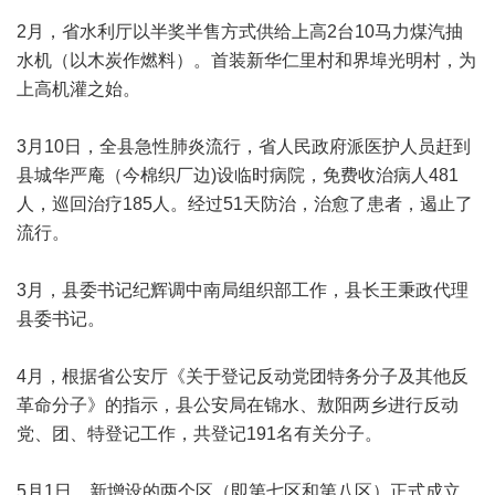
2月，省水利厅以半奖半售方式供给上高2台10马力煤汽抽
水机（以木炭作燃料）。首装新华仁里村和界埠光明村，为
上高机灌之始。
3月10日，全县急性肺炎流行，省人民政府派医护人员赶到
县城华严庵（今棉织厂边)设临时病院，免费收治病人481
人，巡回治疗185人。经过51天防治，治愈了患者，遏止了
流行。
3月，县委书记纪辉调中南局组织部工作，县长王秉政代理
县委书记。
4月，根据省公安厅《关于登记反动党团特务分子及其他反
革命分子》的指示，县公安局在锦水、敖阳两乡进行反动
党、团、特登记工作，共登记191名有关分子。
5月1日，新增设的两个区（即第七区和第八区）正式成立，