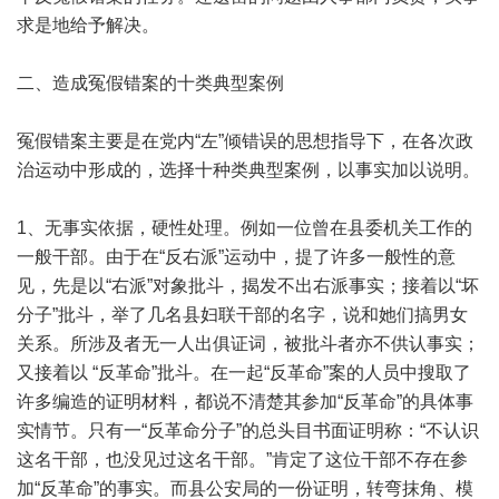
求是地给予解决。
二、造成冤假错案的十类典型案例
冤假错案主要是在党内“左”倾错误的思想指导下，在各次政
治运动中形成的，选择十种类典型案例，以事实加以说明。
1、无事实依据，硬性处理。例如一位曾在县委机关工作的
一般干部。由于在“反右派”运动中，提了许多一般性的意
见，先是以“右派”对象批斗，揭发不出右派事实；接着以“坏
分子”批斗，举了几名县妇联干部的名字，说和她们搞男女
关系。所涉及者无一人出俱证词，被批斗者亦不供认事实；
又接着以 “反革命”批斗。在一起“反革命”案的人员中搜取了
许多编造的证明材料，都说不清楚其参加“反革命”的具体事
实情节。只有一“反革命分子”的总头目书面证明称：“不认识
这名干部，也没见过这名干部。”肯定了这位干部不存在参
加“反革命”的事实。而县公安局的一份证明，转弯抹角、模