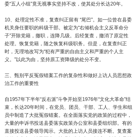
委“五人小组”竟无视事实坚持不改，使其处分长达20年。
10、处理定性不准，复查纠正留有 “尾巴”。如一位曾在县委
机关身任要职的科级干部。被定为“右倾机会主义反革命分
子”开除党籍，撤职，连降几级。后经复查，撤消了原定性
处理。恢复党籍，随之恢复科级职务。但是，在复查纠正
时，无理地改写为“犯有严重的自由主义和严重的个人主
义。”以此为由，坚持原工资降级的处分不变。
三、甄别平反冤假错案工作的复杂性和做好上访人员思想政
治工作的重要性
自1957年下半年“反右派”斗争开始至1976年“文化大革命”结
束，长达20年时间，在党员、团员、干部、工人、学生和组
员中制造了大批冤假错案。在全面落实党的政策的过程中，
大量的申诉书投送县委落实政策办公室和县委组织部。有的
直接投送县委领导阅示。大批的上访人员接连不断。复查案