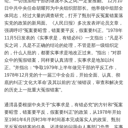
论。一切强加给干部的诬蔑不实之词,一定要推翻。”12月10
日中共中央任命胡耀邦为中央组织部部长。他率领中组部全
体同志，经过大量的调查研究，打开了甄别平反冤案错案落
实党的政策的新局面。《人民日报》多次发表评论员文章，
强调呼吁“冤案要昭雪，错案要平反，假案要纠正。”1978年
11月5日发表的《实事求是，有错必纠》一文指出：“凡是不
实之词，凡是不正确的结论的处理，不管是那一级组织定
的，什么人批的，都要实事求是地改正过来。”指出：“对群
众中的冤假错案，同样要认真清理，实事求是地加以纠
正。”并指出：“争取1979年上半年做完干部的平反工作，
1978年12月党的十一届三中全会后，开始全面、认真、彻
底的纠正‘文化大革命’及其以前的‘左’倾错误，审查和解决党
的历史上一批重大冤假错案”。
通渭县委根据中央关于“实事求是，有错必究”的方针和“冤案
要昭雪，错案要平反，假案要纠正”的政策，从1978年开始
至1981年6月历时3年半时间基本完成落实人的政策、甄别
平反冤假错案的任务。还遗留的问题由人事部门负责，实事