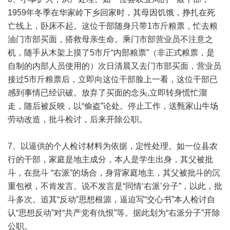
1959年冬季在华家岭下乡回家时，其母因饥饿，挣扎在死
亡线上，卧床不起。这位干部随身只带1市斤粮票，忙去粮
油门市部买面，搭救母亲生命。乘门市部营业员不注意之
机，随手从木架上摸了5市斤“内部粮票”（非正式粮票，是
自制的内部人员使用的）次日清晨又去门市部买面，营业员
接过5市斤粮票后，立即向这位干部脸上一看，这位干部已
感到事情已经识破。放弃了买面的念头,立即转身慌忙溜
走，随后被反映，以“偷盗”论处。停止工作，送甄家山牛场
劳动改造，批斗检讨，后来开除公职。
7、以逼供的个人检讨材料为依据，定性处理。如一位县农
行的干部，家庭是地主成分，本人是学生出身，其父被批
斗，在批斗 “右派”的场合，身背家庭地主，其父被批斗的沉
重包袱，不肯发言。说不发言是“同情‘右派’分子”，以此，批
斗多次。追其“反动”思想根源，逼迫写“交心书”本人检讨自
认“思想反动”对“共产党有仇恨”等。据此划为“右派分子”开除
公职。