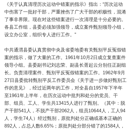
《关于认真清理历次运动中错案的指示》指出：“历次运动
中伤害了一批好干部，严重挫伤了广大干部的积极性，混淆
了事非界限。现在对这些错案进行一次清理是十分必要的。
各县工作组，县委必须加强领导，成立案件甄别领导小组，
设立办公室，组织专人进行工作。”
中共通渭县委认真贯彻中央及省委地委有关甄别平反冤假错
案的指示，做了大量的工作。1961年10月2日成立复查案件
领导小组。县委副书记刘志荣、副县长胥起云分别任正副组
长。负责清理案件、甄别平反冤假错案的工作。1962年9月
27日县委批转甄别平反工作委员会《关于进一步做好甄别工
作的意见》，经过近两年的工作，对全县自1957年下半年
至1961年上半年，在历次运动中批判和处分的党员、干
部、组员、工人、学生共13415人进行了甄别。（其中：脱
产干部541人，不脱产干部2062人，组员10644人，工人94
人，学生74人）经过甄别，原批判处分正确或基本正确的
892人，占总人数6.65%；原批判处分部分错了的1584人，