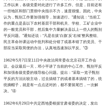
工作以来，各级党委对此进行了许多工作。但是，目前还有
一些地区和部门贯彻中央指示不力，速度很慢。因此，中央
认为，甄别工作要加强领导，加速进行。”通知说：“当前工
作的重点是县以下农村基层干部和机关、学校、工矿企业中
的一般党员和干部，然后集中力量解决县以上一些人的甄别
平反问题。”通知还说：“凡是在拔‘白旗’反‘右倾’整风整组、
民主革命补课运动中批判和处分错了或基本错了的党员、干
部应当采取简便的办法，认真地迅速加以平反。”③
1962年5月7日至11日中央政治局常委在北京召开工作会
议。会议最后一天，邓小平讲了当前的中心工作、甄别平反
和加强各级党委的领导核心问题。提出：“采取一览子甄别
平反的方法比较主动，过去搞错了的或者基本搞错了的，统
统摘帽子，就是有一点点还对的，都不要留尾巴，一次解
决。”④
1962年6月29日中共定西地委根据甘肃省委的决定，发出