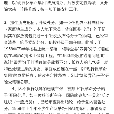
理，以“现行反革命集团”成员捕办。后改变定性释放，又开
除党籍，连降几级，按一般干部安排工作。
3、抓住历史把柄，升级处分。如一位任县农业科副科长
（家庭地主成分，本人地下党员，曾任区委书记）的干部。
因其在解放初包庇过一个“历史反革命分子”的问题，已经审
查清楚，给予党纪处分。仍按科级干部任职。此后，于
1958年下半年按县上统一部署，领导全县“四类”分子打着红
旗在华家岭搞水土保持工程。在1960年处理“通渭问题”时，
说让“四类”分子打着红旗是敌我不分，长敌人的志气等，就
和已处理过身的历史并家庭成份连在一起，以“现行反革命
集团”的成员捕办，后改变定性释放，又以“阶级异己份子”开
除党籍和公职。
4、因不执行领导的违规主张，被戴上“反革命分子帽
子”开除处理。如一位粮管所主任，因隐瞒参加“一贯道”反动
组织（一般成员），已经审查得出结论，给予党内警告处
分。1959年上半年不少生产队缺籽种影响播种。粮管所给