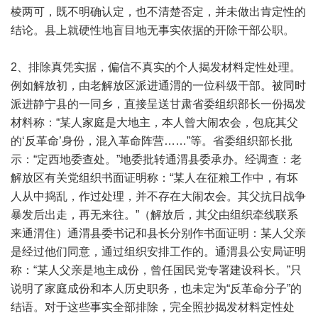
棱两可，既不明确认定，也不清楚否定，并未做出肯定性的
结论。县上就硬性地盲目地无事实依据的开除干部公职。
2、排除真凭实据，偏信不真实的个人揭发材料定性处理。
例如解放初，由老解放区派进通渭的一位科级干部。被同时
派进静宁县的一同乡，直接呈送甘肃省委组织部长一份揭发
材料称：“某人家庭是大地主，本人曾大闹农会，包庇其父
的‘反革命’身份，混入革命阵营……”等。省委组织部长批
示：“定西地委查处。”地委批转通渭县委承办。经调查：老
解放区有关党组织书面证明称：“某人在征粮工作中，有坏
人从中捣乱，作过处理，并不存在大闹农会。其父抗日战争
暴发后出走，再无来往。”（解放后，其父由组织牵线联系
来通渭住）通渭县委书记和县长分别作书面证明：某人父亲
是经过他们同意，通过组织安排工作的。通渭县公安局证明
称：“某人父亲是地主成份，曾任国民党专署建设科长。”只
说明了家庭成份和本人历史职务，也未定为“反革命分子”的
结语。对于这些事实全部排除，完全照抄揭发材料定性处