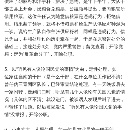
供应了胡麻籽和洋芋籽，解决了急需。是年下半年，大队干
部去县上开会，没粮食兑粮票。公组领导提出，要向粮管所
借用粮票。这位主任认为随意借粮票是违规行为，拒绝借
用。结果惹了领导，就将不借粮票和给生产队供应籽种混为
一谈。说给生产队自作主张供应籽种，同样是违规行为。借
此为由，并和处理过的历史牵在一起。于是在原警告处分的
基础上，接连处分4次：党内严重警告；留党查看；开除党
籍；定为“反革命分子”，开除公职。
5、以“听见有人谈论国民党的事情”为由，定性处理。如一
位家住襄南的干部（是什么干部，在什么单位工作记不清）
曾任伪三青团区队长，已经审查结论处理。有一天晚饭后去
一家闲转，走到门口时，听见有几个人谈论有关国民党的情
况（具体内容不清）就没进门。被谈话人发现后叫了进去，
即转移了话题。以后被揭发说：“听见有人谈论国民党的事
情”没举报，开除公职。
6、小事扩大，从严处理。如一位县农业局的一般干部，