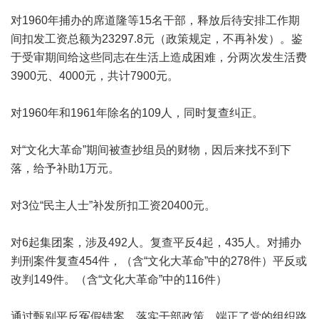
对1960年捕办的席道隆等15名干部，释放后待安排工作期
间扣发工资总额为23297.8元（政策规定，不再补发）。鉴
于受审期间给这些同志在生活上造成困难，分两次发生活费
3900元、4000元，共计7900元。
对1960年和1961年除名的109人，同时复查纠正。
对“文化大革命”期间被查抄组员的财物，因后来找不到下
落，给予补助1万元。
对3位“民主人士”补发所扣工资20400元。
对6起集团案，涉及492人。复查平反4起，435人。对捕办
判刑案件复查454件，（含“文化大革命”中的278件）平反或
改判149件。（含“文化大革命”中的116件）
通过甄别平反冤假错案。落实干部政策，端正了党的组织路