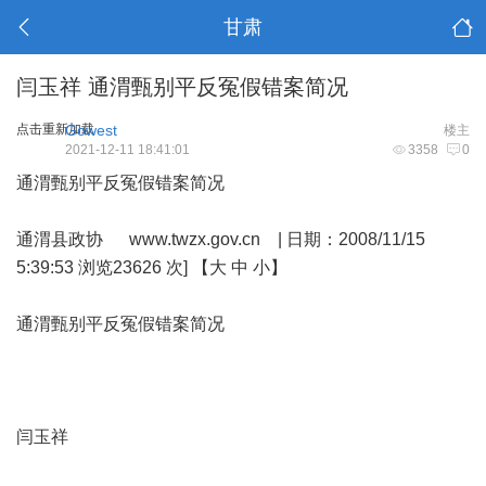
甘肃
闫玉祥 通渭甄别平反冤假错案简况
点击重新加载
Gowest
楼主
2021-12-11 18:41:01
3358
0
通渭甄别平反冤假错案简况
通渭县政协
www.twzx.gov.cn
| 日期：2008/11/15
5:39:53 浏览23626 次] 【大 中 小】
通渭甄别平反冤假错案简况
闫玉祥