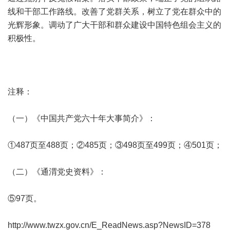
线和干部工作路线。改善了党群关系，树立了党在群众中的
光辉形象。调动了广大干部和群众建设中国特色组会主义的
积极性。
注释：
（一）《中国共产党六十年大事简介》：
①487页至488页；②485页；③498页至499页；④501页；
（二）《通渭党史资料》：
⑤97页。
http://www.twzx.gov.cn/E_ReadNews.asp?NewsID=378