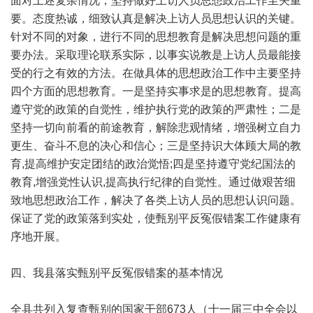
面对上述复杂情况，坚持做好上访人员思想政治工作至关重
要。态度热诚，细致认真是解决上访人员思想认识的关键。
针对不同的对象，进行不同的思想教育是解决思想问题的重
要办法。采取理论联系实际，以事实说教是上访人员最能接
受的行之有效的方法。在做具体的思想政治工作中主要坚持
四个方面的思想教育。一是坚持实事求是的思想教育。提高
遵守党的政策的自觉性，维护执行党的政策的严肃性；二是
坚持一切向前看的前途教育，解除悲观情绪，增强树立自力
更生、奋斗不息的决心和信心；三是坚持识大体顾大局的教
育,提高维护安定团结的政治觉悟;四是坚持遵守党纪国法的
教育,增强党性认识,提高执行纪律的自觉性。通过做艰苦细
致地思想政治工作，解决了各类上访人员的思想认识问题。
保证了党的政策落到实处，使甄别平反冤假错案工作健康有
序地开展。
四、我县落实甄别平反冤假错案的基本情况
全县共列入复查甄别的国家干部673人（十一届三中全会以