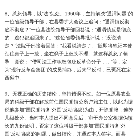
8、惹怒领导，以“法”惩处。1960年，主持解决“通渭问题”的
一位省级领导干部，在县委扩大会议上追问：“通渭镇反彻
底不彻底？”一位县法院领导干部回答说：“通渭镇反是彻底
的，逃犯都追回来了。”这位省委领导批评说：“没说清
楚？”法院干部接着回答：“我看说清楚了。”随即将笔记本使
劲往桌子上一放，坐在凳子上低头不理。就这样惹怒了领
导，竟说： “借司法工作职权包庇反革命分子……”等，定
为“现行反革命集团”的成员捕办，后来平反时，已冤死在定
西狱中。
9、无视正确的历史结论，坚持错误不改。如一位原县农业
局的科级干部在解放前任国民党镇公所户籍主任，以此为据
说他参加“国民党特务‘外围’反动”组织为由，开除党籍，连降
几级处分。当时本人提出不同意见后，审干办公室根据伪镇
长的九份证明，否定了这位科级干部参加“国民党特务‘外
围’反动”组织的问题，做出结论，并通过本人签字。而县